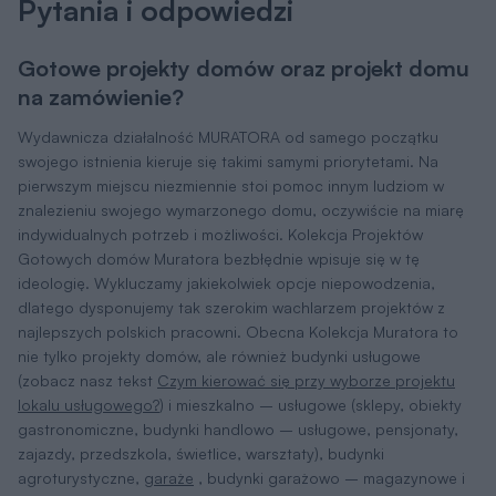
Pytania i odpowiedzi
Gotowe projekty domów oraz projekt domu
na zamówienie?
Wydawnicza działalność MURATORA od samego początku
swojego istnienia kieruje się takimi samymi priorytetami. Na
pierwszym miejscu niezmiennie stoi pomoc innym ludziom w
znalezieniu swojego wymarzonego domu, oczywiście na miarę
indywidualnych potrzeb i możliwości. Kolekcja Projektów
Gotowych domów Muratora bezbłędnie wpisuje się w tę
ideologię. Wykluczamy jakiekolwiek opcje niepowodzenia,
dlatego dysponujemy tak szerokim wachlarzem projektów z
najlepszych polskich pracowni. Obecna Kolekcja Muratora to
nie tylko projekty domów, ale również budynki usługowe
(zobacz nasz tekst
Czym kierować się przy wyborze projektu
lokalu usługowego?
) i mieszkalno – usługowe (sklepy, obiekty
gastronomiczne, budynki handlowo – usługowe, pensjonaty,
zajazdy, przedszkola, świetlice, warsztaty), budynki
agroturystyczne,
garaże
, budynki garażowo – magazynowe i