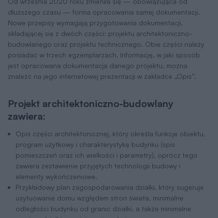
Od września 2020 roku zmieniła się — obowiązująca od
dłuższego czasu — forma opracowania samej dokumentacji.
Nowe przepisy wymagają przygotowania dokumentacji,
składającej się z dwóch części: projektu architektoniczno-
budowlanego oraz projektu technicznego. Obie części należy
posiadać w trzech egzemplarzach. Informację, w jaki sposób
jest opracowana dokumentacja danego projektu, można
znaleźć na jego internetowej prezentacji w zakładce „Opis”.
Projekt architektoniczno-budowlany
zawiera:
Opis części architektonicznej, który określa funkcje obiektu,
program użytkowy i charakterystykę budynku (spis
pomieszczeń oraz ich wielkości i parametry), oprócz tego
zawiera zestawienie przyjętych technologii budowy i
elementy wykończeniowe.
Przykładowy plan zagospodarowania działki, który sugeruje
usytuowanie domu względem stron świata, minimalne
odległości budynku od granic działki, a także minimalne