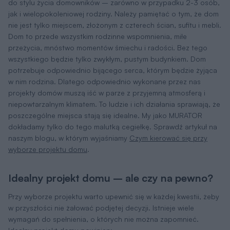
do stylu życia domowników – zarówno w przypadku 2-3 osób,
jak i wielopokoleniowej rodziny. Należy pamiętać o tym, że dom
nie jest tylko miejscem, złożonym z czterech ścian, sufitu i mebli.
Dom to przede wszystkim rodzinne wspomnienia, miłe
przeżycia, mnóstwo momentów śmiechu i radości. Bez tego
wszystkiego będzie tylko zwykłym, pustym budynkiem. Dom
potrzebuje odpowiednio bijącego serca, którym będzie żyjąca
w nim rodzina. Dlatego odpowiednio wykonane przez nas
projekty domów muszą iść w parze z przyjemną atmosferą i
niepowtarzalnym klimatem. To ludzie i ich działania sprawiają, że
poszczególne miejsca stają się idealne. My jako MURATOR
dokładamy tylko do tego malutką cegiełkę. Sprawdź artykuł na
naszym blogu, w którym wyjaśniamy
Czym kierować się przy
wyborze projektu domu
.
Idealny projekt domu – ale czy na pewno?
Przy wyborze projektu warto upewnić się w każdej kwestii, żeby
w przyszłości nie żałować podjętej decyzji. Istnieje wiele
wymagań do spełnienia, o których nie można zapomnieć.