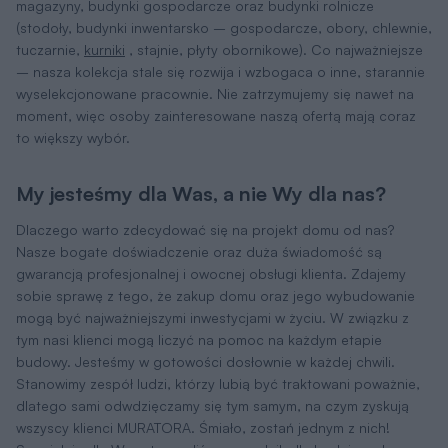
magazyny, budynki gospodarcze oraz budynki rolnicze
(stodoły, budynki inwentarsko – gospodarcze, obory, chlewnie,
tuczarnie,
kurniki
, stajnie, płyty obornikowe). Co najważniejsze
– nasza kolekcja stale się rozwija i wzbogaca o inne, starannie
wyselekcjonowane pracownie. Nie zatrzymujemy się nawet na
moment, więc osoby zainteresowane naszą ofertą mają coraz
to większy wybór.
My jesteśmy dla Was, a nie Wy dla nas?
Dlaczego warto zdecydować się na projekt domu od nas?
Nasze bogate doświadczenie oraz duża świadomość są
gwarancją profesjonalnej i owocnej obsługi klienta. Zdajemy
sobie sprawę z tego, że zakup domu oraz jego wybudowanie
mogą być najważniejszymi inwestycjami w życiu. W związku z
tym nasi klienci mogą liczyć na pomoc na każdym etapie
budowy. Jesteśmy w gotowości dosłownie w każdej chwili.
Stanowimy zespół ludzi, którzy lubią być traktowani poważnie,
dlatego sami odwdzięczamy się tym samym, na czym zyskują
wszyscy klienci MURATORA. Śmiało, zostań jednym z nich!