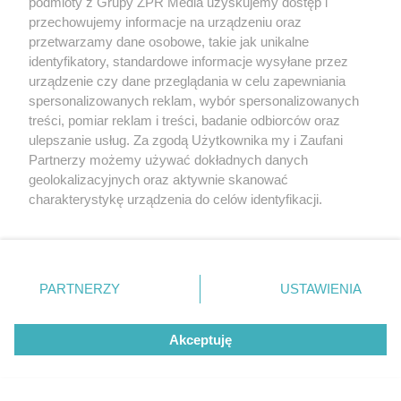
podmioty z Grupy ZPR Media uzyskujemy dostęp i
przechowujemy informacje na urządzeniu oraz
przetwarzamy dane osobowe, takie jak unikalne
identyfikatory, standardowe informacje wysyłane przez
urządzenie czy dane przeglądania w celu zapewniania
Zapisz sie na newsletter Murator
spersonalizowanych reklam, wybór spersonalizowanych
PROJEKTY
treści, pomiar reklam i treści, badanie odbiorców oraz
ulepszanie usług. Za zgodą Użytkownika my i Zaufani
Partnerzy możemy używać dokładnych danych
Zapisz się
geolokalizacyjnych oraz aktywnie skanować
charakterystykę urządzenia do celów identyfikacji.
Otrzymasz e-poradnik „
Dom energooszczędny
”,
Ponieważ cenimy Twoją prywatność, prosimy o zgodę na
a co niedziela do porannej kawy:
korzystanie z tych technologii poprzez kliknięcie
👍 praktyczne porady związane z budową domu,
„Akceptuję”. Zgoda jest dobrowolna i zawsze możesz ją
zmienić/wycofać klikając przycisk ustawień prywatności
👍 informacje o nowościach i promocjach.
PARTNERZY
USTAWIENIA
znajdujący się w lewym dolnym rogu strony
. Niektóre
rodzaje przetwarzania danych nie wymagają zgody
Akceptuję
użytkownika, ale masz prawo sprzeciwić się takiemu
przetwarzaniu. Preferencje będą miały zastosowanie tylko
na tej witrynie.