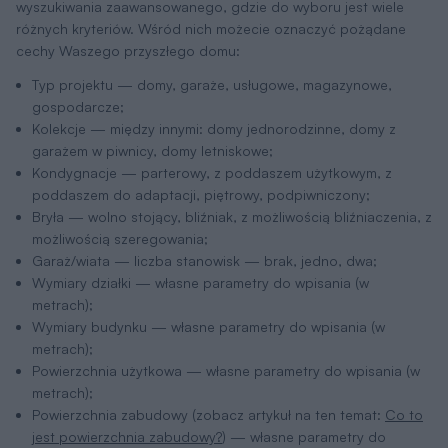
wyszukiwania zaawansowanego, gdzie do wyboru jest wiele
różnych kryteriów. Wśród nich możecie oznaczyć pożądane
cechy Waszego przyszłego domu:
Typ projektu — domy, garaże, usługowe, magazynowe,
gospodarcze;
Kolekcje — między innymi: domy jednorodzinne, domy z
garażem w piwnicy, domy letniskowe;
Kondygnacje — parterowy, z poddaszem użytkowym, z
poddaszem do adaptacji, piętrowy, podpiwniczony;
Bryła — wolno stojący, bliźniak, z możliwością bliźniaczenia, z
możliwością szeregowania;
Garaż/wiata — liczba stanowisk — brak, jedno, dwa;
Wymiary działki — własne parametry do wpisania (w
metrach);
Wymiary budynku — własne parametry do wpisania (w
metrach);
Powierzchnia użytkowa — własne parametry do wpisania (w
metrach);
Powierzchnia zabudowy (zobacz artykuł na ten temat:
Co to
jest powierzchnia zabudowy?
) — własne parametry do