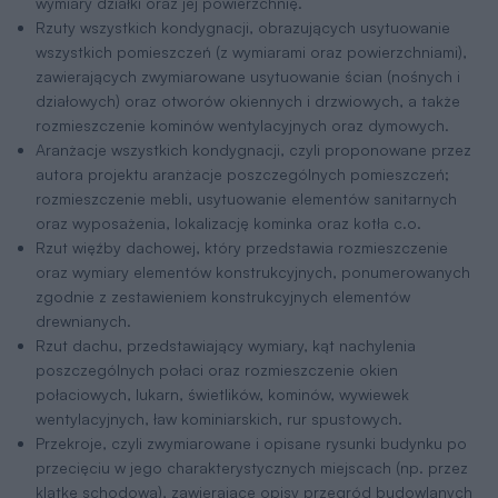
wymiary działki oraz jej powierzchnię.
Rzuty wszystkich kondygnacji, obrazujących usytuowanie
wszystkich pomieszczeń (z wymiarami oraz powierzchniami),
zawierających zwymiarowane usytuowanie ścian (nośnych i
działowych) oraz otworów okiennych i drzwiowych, a także
rozmieszczenie kominów wentylacyjnych oraz dymowych.
Aranżacje wszystkich kondygnacji, czyli proponowane przez
autora projektu aranżacje poszczególnych pomieszczeń;
rozmieszczenie mebli, usytuowanie elementów sanitarnych
oraz wyposażenia, lokalizację kominka oraz kotła c.o.
Rzut więźby dachowej, który przedstawia rozmieszczenie
oraz wymiary elementów konstrukcyjnych, ponumerowanych
zgodnie z zestawieniem konstrukcyjnych elementów
drewnianych.
Rzut dachu, przedstawiający wymiary, kąt nachylenia
poszczególnych połaci oraz rozmieszczenie okien
połaciowych, lukarn, świetlików, kominów, wywiewek
wentylacyjnych, ław kominiarskich, rur spustowych.
Przekroje, czyli zwymiarowane i opisane rysunki budynku po
przecięciu w jego charakterystycznych miejscach (np. przez
klatkę schodową), zawierające opisy przegród budowlanych