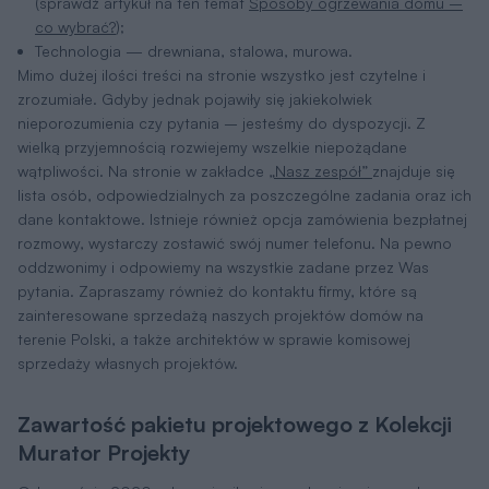
(sprawdź artykuł na ten temat
Sposoby ogrzewania domu –
co wybrać?
);
Technologia — drewniana, stalowa, murowa.
Mimo dużej ilości treści na stronie wszystko jest czytelne i
zrozumiałe. Gdyby jednak pojawiły się jakiekolwiek
nieporozumienia czy pytania – jesteśmy do dyspozycji. Z
wielką przyjemnością rozwiejemy wszelkie niepożądane
wątpliwości. Na stronie w zakładce
„Nasz zespół”
znajduje się
lista osób, odpowiedzialnych za poszczególne zadania oraz ich
dane kontaktowe. Istnieje również opcja zamówienia bezpłatnej
rozmowy, wystarczy zostawić swój numer telefonu. Na pewno
oddzwonimy i odpowiemy na wszystkie zadane przez Was
pytania. Zapraszamy również do kontaktu firmy, które są
zainteresowane sprzedażą naszych projektów domów na
terenie Polski, a także architektów w sprawie komisowej
sprzedaży własnych projektów.
Zawartość pakietu projektowego z Kolekcji
Murator Projekty