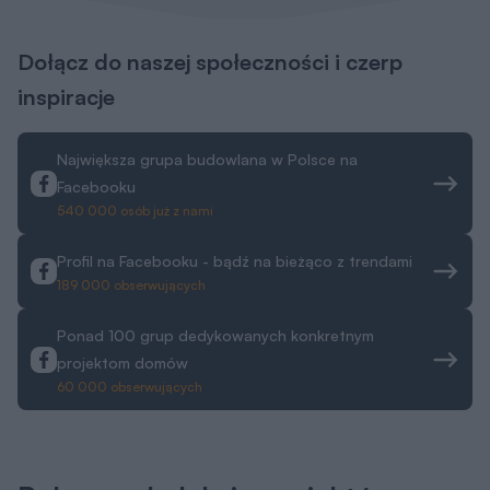
Dołącz do naszej społeczności i czerp
inspiracje
Największa grupa budowlana w Polsce na
Facebooku
540 000 osób już z nami
Profil na Facebooku - bądź na bieżąco z trendami
189 000 obserwujących
Ponad 100 grup dedykowanych konkretnym
projektom domów
60 000 obserwujących