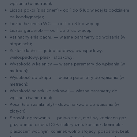
wpisania (w metrach);
Liczba pokoi (z salonem) - od 1 do 5 lub więcej (z podziałem
na kondygnacje);
Liczba łazienek i WC — od 1 do 3 lub więcej;
Liczba garderób — od 1 do 3 lub więcej;
Kąt nachylenia dachu — własne parametry do wpisania (w
stopniach);
Kształt dachu — jednospadowy, dwuspadowy,
wielospadowy, płaski, stożkowy;
Wysokość w kalenicy — własne parametry do wpisania (w
metrach);
Wysokość do okapu — własne parametry do wpisania (w
metrach);
Wysokość ścianki kolankowej — własne parametry do
wpisania (w metrach);
Koszt (stan zamknięty) - dowolna kwota do wpisania (w
złotych);
Sposób ogrzewania — paliwo stałe, możliwy kocioł na gaz,
gaz, pompa ciepła, DGP, elektryczne, kominek, kominek z
płaszczem wodnym, kominek wolno stojący, pozostałe, brak