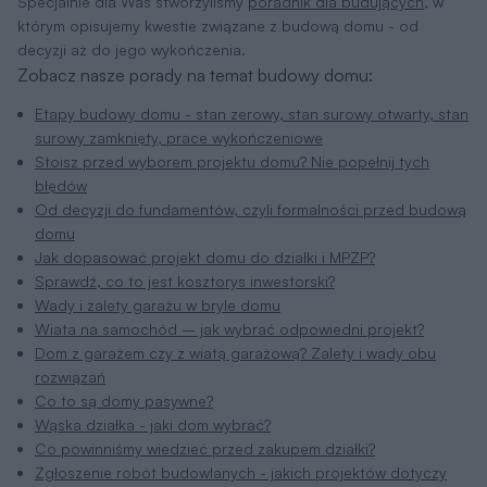
Specjalnie dla Was stworzyliśmy
poradnik dla budujących
, w
którym opisujemy kwestie związane z budową domu - od
decyzji aż do jego wykończenia.
Zobacz nasze porady na temat budowy domu:
Etapy budowy domu - stan zerowy, stan surowy otwarty, stan
surowy zamknięty, prace wykończeniowe
Stoisz przed wyborem projektu domu? Nie popełnij tych
błędów
Od decyzji do fundamentów, czyli formalności przed budową
domu
Jak dopasować projekt domu do działki i MPZP?
Sprawdź, co to jest kosztorys inwestorski?
Wady i zalety garażu w bryle domu
Wiata na samochód – jak wybrać odpowiedni projekt?
Dom z garażem czy z wiatą garażową? Zalety i wady obu
rozwiązań
Co to są domy pasywne?
Wąska działka - jaki dom wybrać?
Co powinniśmy wiedzieć przed zakupem działki?
Zgłoszenie robót budowlanych - jakich projektów dotyczy