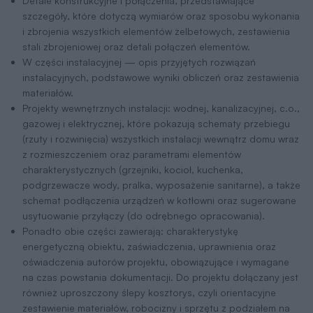
Detale konstrukcyjne i połączenia, przedstawiające
szczegóły, które dotyczą wymiarów oraz sposobu wykonania
i zbrojenia wszystkich elementów żelbetowych, zestawienia
stali zbrojeniowej oraz detali połączeń elementów.
W części instalacyjnej — opis przyjętych rozwiązań
instalacyjnych, podstawowe wyniki obliczeń oraz zestawienia
materiałów.
Projekty wewnętrznych instalacji: wodnej, kanalizacyjnej, c.o.,
gazowej i elektrycznej, które pokazują schematy przebiegu
(rzuty i rozwinięcia) wszystkich instalacji wewnątrz domu wraz
z rozmieszczeniem oraz parametrami elementów
charakterystycznych (grzejniki, kocioł, kuchenka,
podgrzewacze wody, pralka, wyposażenie sanitarne), a także
schemat podłączenia urządzeń w kotłowni oraz sugerowane
usytuowanie przyłączy (do odrębnego opracowania).
Ponadto obie części zawierają: charakterystykę
energetyczną obiektu, zaświadczenia, uprawnienia oraz
oświadczenia autorów projektu, obowiązujące i wymagane
na czas powstania dokumentacji. Do projektu dołączany jest
również uproszczony ślepy kosztorys, czyli orientacyjne
zestawienie materiałów, robocizny i sprzętu z podziałem na