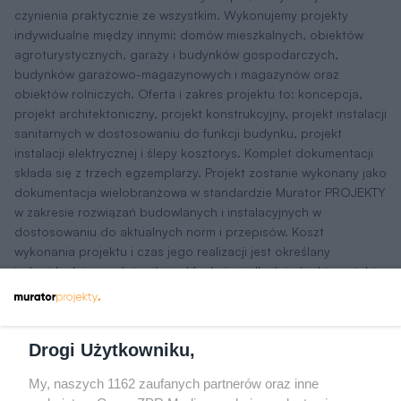
czynienia praktycznie ze wszystkim. Wykonujemy projekty
indywidualne między innymi: domów mieszkalnych, obiektów
agroturystycznych, garaży i budynków gospodarczych,
budynków garażowo-magazynowych i magazynów oraz
obiektów rolniczych. Oferta i zakres projektu to: koncepcja,
projekt architektoniczny, projekt konstrukcyjny, projekt instalacji
sanitarnych w dostosowaniu do funkcji budynku, projekt
instalacji elektrycznej i ślepy kosztorys. Komplet dokumentacji
składa się z trzech egzemplarzy. Projekt zostanie wykonany jako
dokumentacja wielobranżowa w standardzie Murator PROJEKTY
w zakresie rozwiązań budowlanych i instalacyjnych w
dostosowaniu do aktualnych norm i przepisów. Koszt
wykonania projektu i czas jego realizacji jest określany
indywidualnie w zależności od funkcji, wielkości obiektu, a także
zakresu rozwiązań instalacyjnych. W celu ustalenia szczegółów
usługi zadzwoń -
22 59 05 689
lub napisz -
[email protected]
Znajdź swój idealny gotowy projekt domu wraz z kosztorysem
Drogi Użytkowniku,
– w przypadku dodatkowych pytań zapraszamy do kontaktu z
naszymi doradcami.
My, naszych 1162 zaufanych partnerów oraz inne