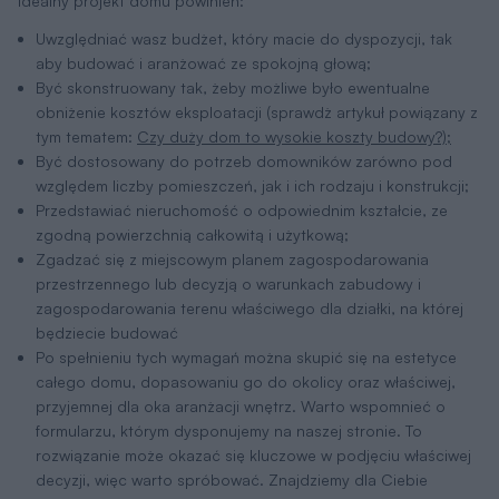
Idealny projekt domu powinien:
Uwzględniać wasz budżet, który macie do dyspozycji, tak
aby budować i aranżować ze spokojną głową;
Być skonstruowany tak, żeby możliwe było ewentualne
obniżenie kosztów eksploatacji (sprawdż artykuł powiązany z
tym tematem:
Czy duży dom to wysokie koszty budowy?);
Być dostosowany do potrzeb domowników zarówno pod
względem liczby pomieszczeń, jak i ich rodzaju i konstrukcji;
Przedstawiać nieruchomość o odpowiednim kształcie, ze
zgodną powierzchnią całkowitą i użytkową;
Zgadzać się z miejscowym planem zagospodarowania
przestrzennego lub decyzją o warunkach zabudowy i
zagospodarowania terenu właściwego dla działki, na której
będziecie budować
Po spełnieniu tych wymagań można skupić się na estetyce
całego domu, dopasowaniu go do okolicy oraz właściwej,
przyjemnej dla oka aranżacji wnętrz. Warto wspomnieć o
formularzu, którym dysponujemy na naszej stronie. To
rozwiązanie może okazać się kluczowe w podjęciu właściwej
decyzji, więc warto spróbować. Znajdziemy dla Ciebie