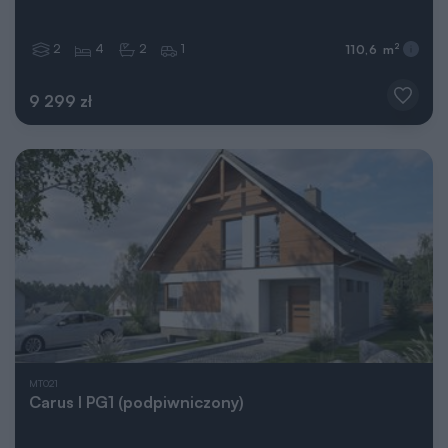
2
4
2
1
2
110,6 m
9 299 zł
MT021
Carus I PG1 (podpiwniczony)