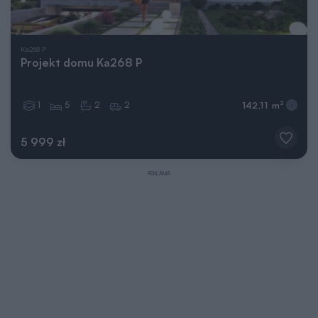
Ka268 P
Projekt domu Ka268 P
1
5
2
2
2
142,11 m
5 999 zł
REKLAMA