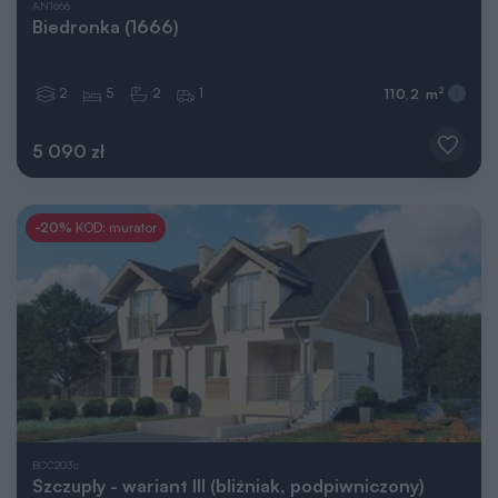
AN1666
Biedronka (1666)
2
5
2
1
2
110,2 m
5 090 zł
-20%
KOD: murator
BCC203c
Szczupły - wariant III (bliźniak, podpiwniczony)