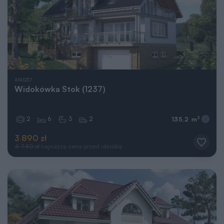
AN1237
Widokówka Stok (1237)
2
6
3
2
2
135,2 m
3 890 zł
4 740 zł
najniższa cena przed obniżką