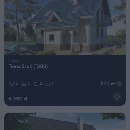
AN1088
Fiona Stok (1088)
2
5
2
1
2
119,2 m
5 090 zł