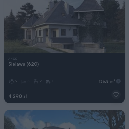
AN620
Sielawa (620)
2
5
2
1
2
136,8 m
4 290 zł