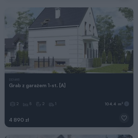
DD1493
Grab z garażem 1-st. [A]
2
5
2
1
2
104,4 m
4 890 zł