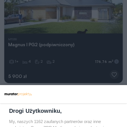
MT055
Magnus I PG2 (podpiwniczony)
1+
4
2
2
2
176,76 m
5 900 zł
Następna
Drogi Użytkowniku,
strona
My, naszych 1162 zaufanych partnerów oraz inne