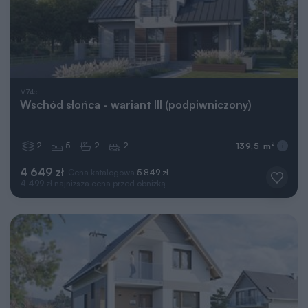
M74c
Wschód słońca - wariant III (podpiwniczony)
2
5
2
2
2
139,5 m
4 649 zł
Cena katalogowa
5 849 zł
4 499 zł
najniższa cena przed obniżką