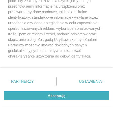
podmioty z Grupy ZPR Media uzyskujemy dostęp i
przechowujemy informacje na urządzeniu oraz
Wprowadź numer strony
Przejdź do poprzedniej strony
Przejdź do kolejnej st
z
2
przetwarzamy dane osobowe, takie jak unikalne
identyfikatory, standardowe informacje wysyłane przez
urządzenie czy dane przeglądania w celu zapewniania
spersonalizowanych reklam, wybór spersonalizowanych
treści, pomiar reklam i treści, badanie odbiorców oraz
Projekty domów z garażem w piwnicy
ulepszanie usług. Za zgodą Użytkownika my i Zaufani
Partnerzy możemy używać dokładnych danych
Kiedy warto wybrać projekt domu z garażem w
geolokalizacyjnych oraz aktywnie skanować
piwnicy?
charakterystykę urządzenia do celów identyfikacji.
Ponieważ cenimy Twoją prywatność, prosimy o zgodę na
Projekt domu z garażem w piwnicy to optymalne rozwiązanie
korzystanie z tych technologii poprzez kliknięcie
dla właścicieli działek o nietypowych wymiarach, szczególnie
„Akceptuję”. Zgoda jest dobrowolna i zawsze możesz ją
małych lub wąskich, gdzie każdy metr kwadratowy ma
zmienić/wycofać klikając przycisk ustawień prywatności
znaczenie. Doskonale sprawdza się na parcelach ze spadkiem
PARTNERZY
USTAWIENIA
znajdujący się w lewym dolnym rogu strony
. Niektóre
terenu, skarpą czy naturalnym wzniesieniem, pozwalając w pełni
rodzaje przetwarzania danych nie wymagają zgody
wykorzystać unikalne ukształtowanie terenu. Takie projekty są
Akceptuję
użytkownika, ale masz prawo sprzeciwić się takiemu
często wybierane w gęstej zabudowie miejskiej, w tym w
przetwarzaniu. Preferencje będą miały zastosowanie tylko
domach szeregowych i bliźniaczych, gdzie maksymalizacja
na tej witrynie.
przestrzeni jest kluczowa. Wybierając garaż w piwnicy, zyskuje