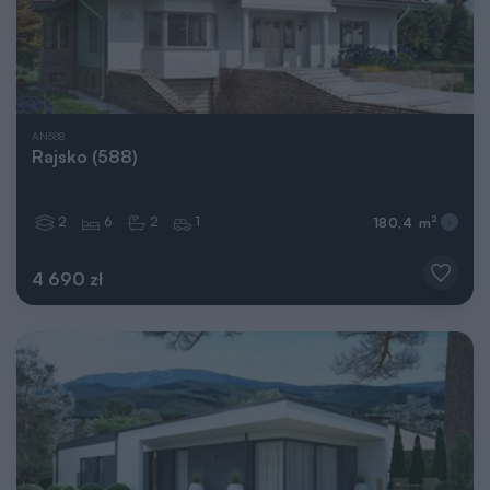
AN588
Rajsko (588)
2
6
2
1
2
180,4 m
4 690 zł