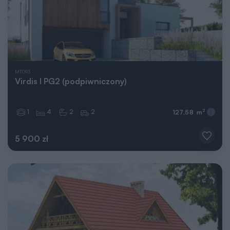
MT093
Virdis I PG2 (podpiwniczony)
1
4
2
2
2
127,58 m
5 900 zł