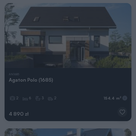
AN1685
Agaton Polo (1685)
2
6
3
2
2
154,4 m
4 890 zł