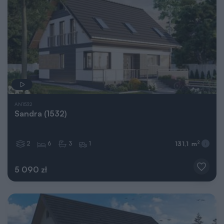
AN1532
Sandra (1532)
2
6
3
1
2
131,1 m
5 090 zł