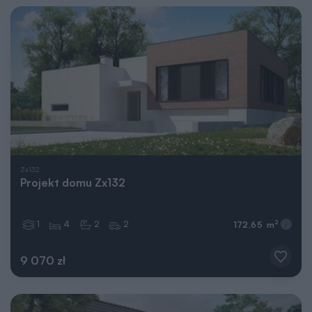
Zx132
Projekt domu Zx132
1
4
2
2
2
172,65 m
9 070 zł