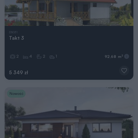
DS031
Takt 3
2
4
2
1
2
92,68 m
5 349 zł
Nowość