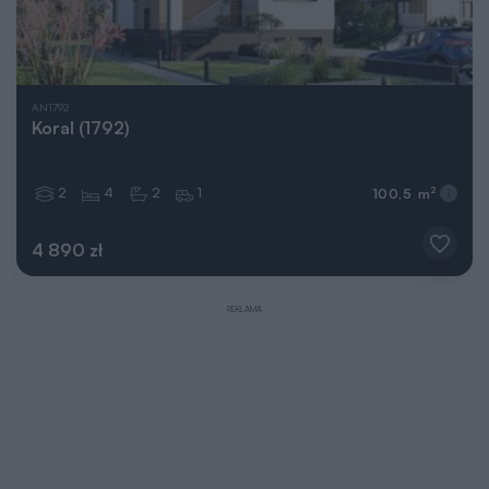
AN1792
Koral (1792)
2
4
2
1
2
100,5 m
4 890 zł
REKLAMA