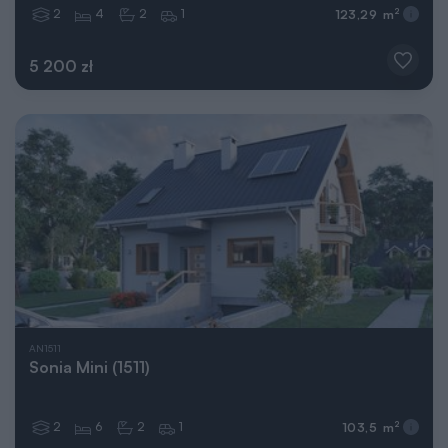
2
4
2
1
2
123,29 m
5 200 zł
AN1511
Sonia Mini (1511)
2
6
2
1
2
103,5 m