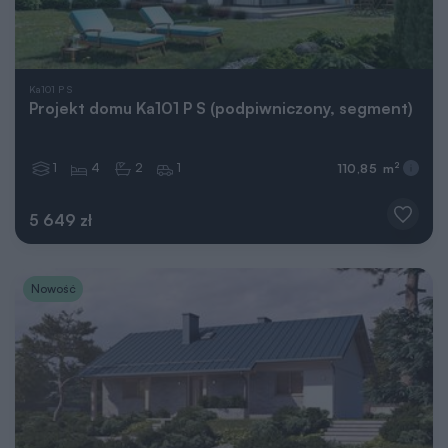
Ka101 P S
Projekt domu Ka101 P S (podpiwniczony, segment)
1
4
2
1
2
110,85 m
5 649 zł
Nowość