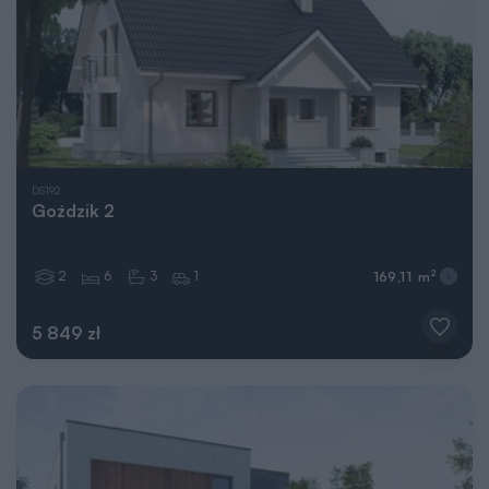
DS192
Goździk 2
2
6
3
1
2
169,11 m
5 849 zł