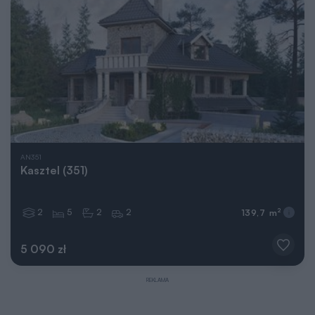
AN351
Kasztel (351)
2
5
2
2
2
139,7 m
5 090 zł
REKLAMA