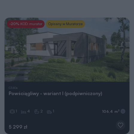
-20%
KOD: murator
Opisany w Muratorze
C340a
Powściągliwy - wariant I (podpiwniczony)
1
4
2
1
2
106,4 m
5 299 zł