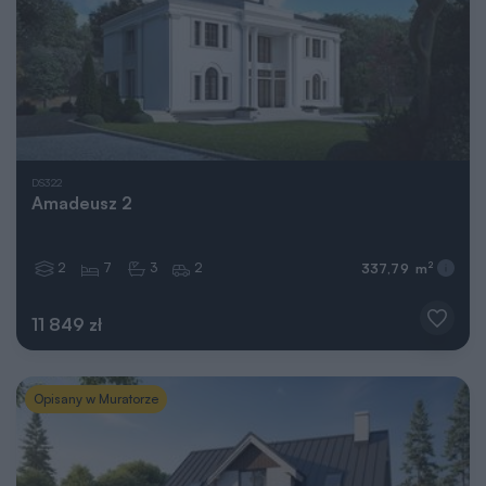
DS322
Amadeusz 2
2
7
3
2
2
337,79 m
11 849 zł
Opisany w Muratorze