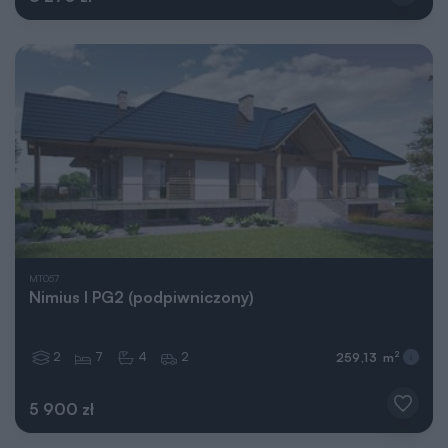
MT057
Nimius I PG2 (podpiwniczony)
2
7
4
2
2
259,13 m
5 900 zł