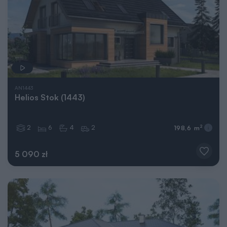
AN1443
Helios Stok (1443)
2
6
4
2
2
198,6 m
5 090 zł