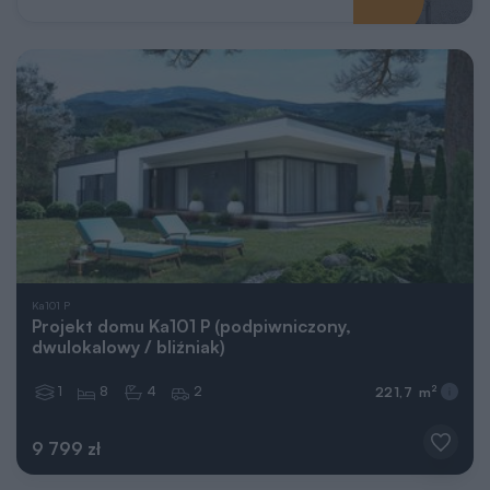
Ka101 P
Projekt domu Ka101 P (podpiwniczony,
dwulokalowy / bliźniak)
1
8
4
2
2
221,7 m
9 799 zł