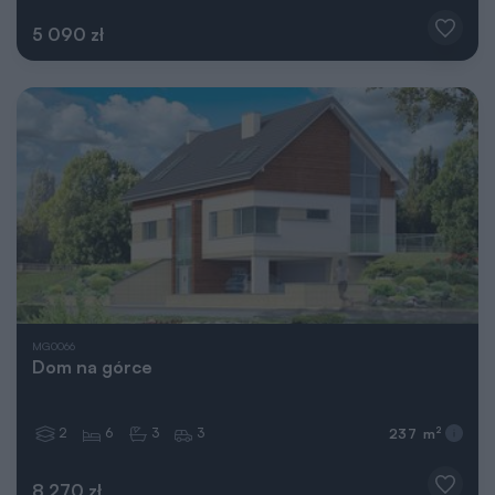
5 090 zł
MG0066
Dom na górce
2
6
3
3
2
237 m
8 270 zł