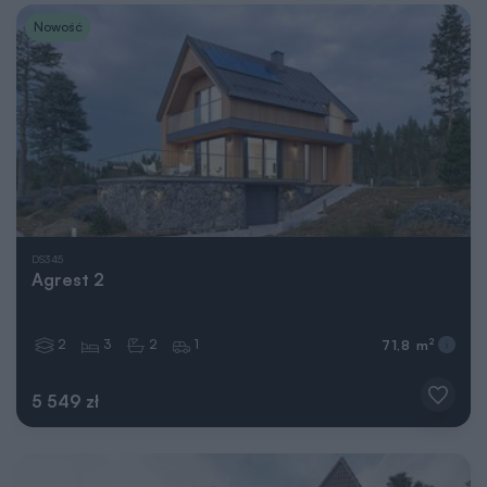
Nowość
DS345
Agrest 2
2
3
2
1
2
71,8 m
5 549 zł