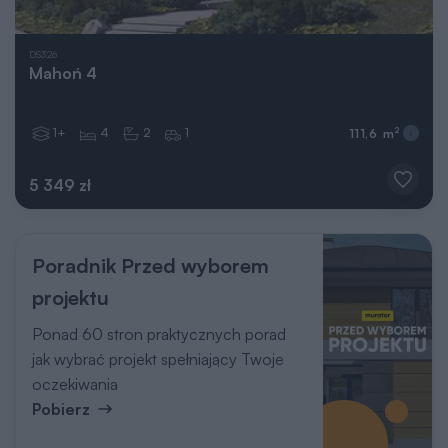
DS326
Mahoń 4
1+
4
2
1
2
111,6 m
5 349 zł
Poradnik Przed wyborem
projektu
Ponad 60 stron praktycznych porad
jak wybrać projekt spełniający Twoje
oczekiwania
Pobierz