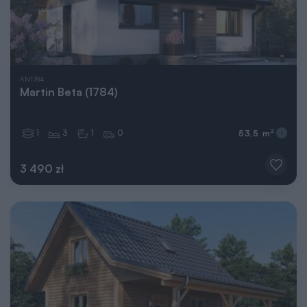
AN1784
Martin Beta (1784)
1
3
1
0
2
53,5 m
3 490 zł