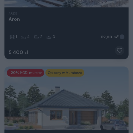
AP275
Aron
1
4
2
0
2
119,88 m
5 400 zł
-20%
KOD: murator
Opisany w Muratorze