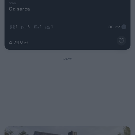
M242
Od serca
1
3
1
1
2
88 m
4 799 zł
REKLAMA