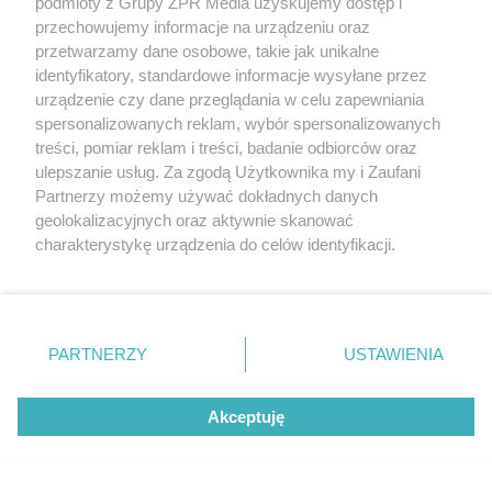
podmioty z Grupy ZPR Media uzyskujemy dostęp i
przechowujemy informacje na urządzeniu oraz
przetwarzamy dane osobowe, takie jak unikalne
Projekty domów do 120 m2
identyfikatory, standardowe informacje wysyłane przez
urządzenie czy dane przeglądania w celu zapewniania
Czym charakteryzują się projekty domów do 120
spersonalizowanych reklam, wybór spersonalizowanych
m2?
treści, pomiar reklam i treści, badanie odbiorców oraz
ulepszanie usług. Za zgodą Użytkownika my i Zaufani
Projekty domów o powierzchni do 120 m² z kolekcji Murator
Partnerzy możemy używać dokładnych danych
Projekty to kwintesencja maksymalnej funkcjonalności,
geolokalizacyjnych oraz aktywnie skanować
stanowiąc optymalne rozwiązanie na działki o mniejszej
charakterystykę urządzenia do celów identyfikacji.
powierzchni lub niestandardowym kształcie. Ich kluczową cechą
Ponieważ cenimy Twoją prywatność, prosimy o zgodę na
jest inteligentne rozplanowanie stref użytkowych, które
korzystanie z tych technologii poprzez kliknięcie
gwarantuje efektywne zagospodarowanie każdego metra
„Akceptuję”. Zgoda jest dobrowolna i zawsze możesz ją
kwadratowego. Wszechstronna oferta obejmuje zarówno domy
zmienić/wycofać klikając przycisk ustawień prywatności
parterowe, z poddaszem użytkowym lub do późniejszej
PARTNERZY
USTAWIENIA
znajdujący się w lewym dolnym rogu strony
. Niektóre
adaptacji, jak i budynki piętrowe. Wiele z nich zachwyca
rodzaje przetwarzania danych nie wymagają zgody
nowoczesną estetyką, łączącą jasne tynki z naturalnym
Akceptuję
użytkownika, ale masz prawo sprzeciwić się takiemu
drewnem, a duże przeszklenia i przemyślane tarasy harmonijnie
przetwarzaniu. Preferencje będą miały zastosowanie tylko
łączą wnętrze z ogrodem. Projekty te są również gotowe na
na tej witrynie.
przyszłość – często uwzględniają ekologiczne systemy