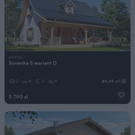
MG23160
Sosenka 5 wariant D
2
4
2
0
2
84,29 m
5 790 zł