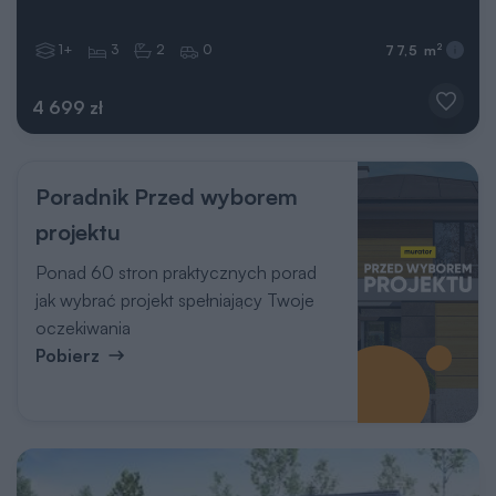
1+
3
2
0
2
77,5 m
4 699 zł
Poradnik Przed wyborem
projektu
Ponad 60 stron praktycznych porad
jak wybrać projekt spełniający Twoje
oczekiwania
Pobierz