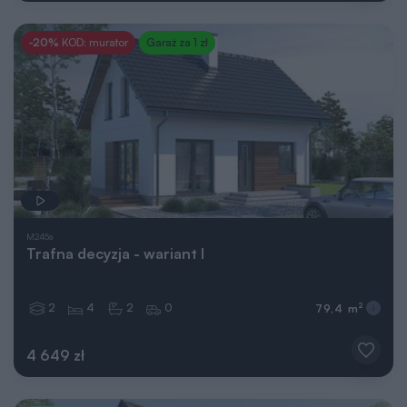
-20%
KOD: murator
Garaż za 1 zł
M245a
Trafna decyzja - wariant I
2
4
2
0
2
79,4 m
4 649 zł