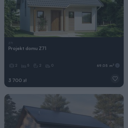
Z71
Projekt domu Z71
2
5
2
0
2
69,05 m
3 700 zł