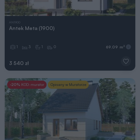
AN1900
Antek Meta (1900)
1
3
1
0
2
69,09 m
3 540 zł
-20%
KOD: murator
Opisany w Muratorze