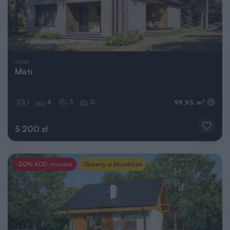
AP256
Mati
1
4
3
0
2
99,95 m
5 200 zł
-20%
KOD: murator
Opisany w Muratorze