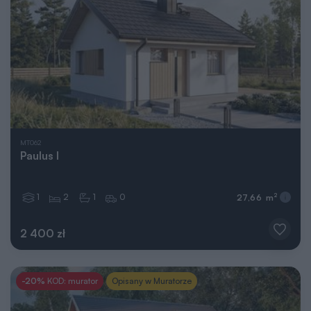
MT062
Paulus I
1
2
1
0
2
27,66 m
2 400 zł
-20%
KOD: murator
Opisany w Muratorze