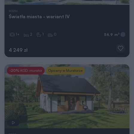
M225d
Światła miasta - wariant IV
1+
2
1
0
2
56,9 m
4 249 zł
-20%
KOD: murator
Opisany w Muratorze