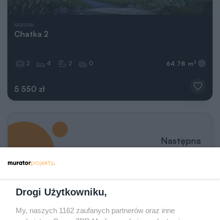
MG0046
Chatka 2
2
4
2
0
2
64,78 m
5 550 zł
Następna
strona
Drogi Użytkowniku,
Wprowadź numer strony
Przejdź do poprzedniej strony
Przejdź do kolejnej st
z
130
My, naszych 1162 zaufanych partnerów oraz inne