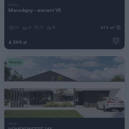
C333g
Miarodajny - wariant VII
1+
3
2
0
2
67,2 m
4 399 zł
Nowość
HK145