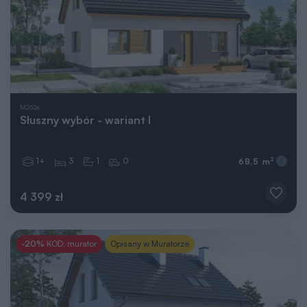
M262a
Słuszny wybór - wariant I
1+
3
1
0
2
68,5 m
4 399 zł
-20%
KOD: murator
Opisany w Muratorze