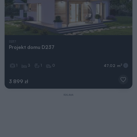
D237
Projekt domu D237
1
3
1
0
2
47,02 m
3 899 zł
REKLAMA