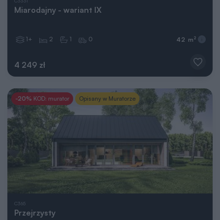
C333i
Miarodajny - wariant IX
1+
2
1
0
2
42 m
4 249 zł
-20%
KOD: murator
Opisany w Muratorze
C365
Przejrzysty