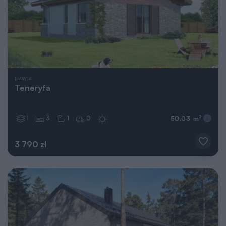
LMW14
Teneryfa
1
3
1
0
2
50,03 m
3 790 zł