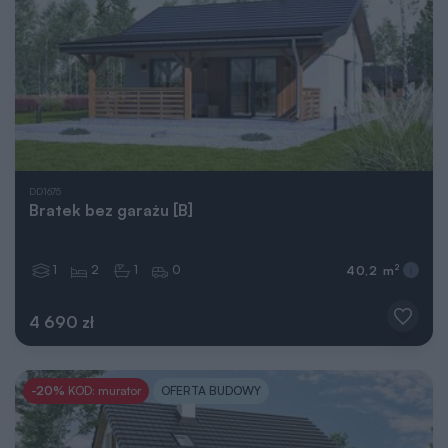
DD1675
Bratek bez garażu [B]
1
2
1
0
2
40,2 m
4 690 zł
-20%
KOD: murator
OFERTA BUDOWY