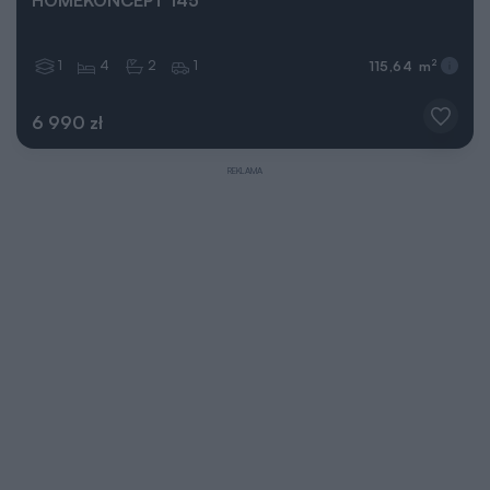
HOMEKONCEPT 145
1
4
2
1
2
115,64 m
6 990 zł
REKLAMA