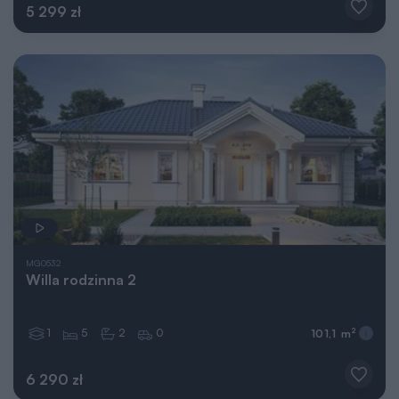
5 299 zł
MG0532
Willa rodzinna 2
1
5
2
0
2
101,1 m
6 290 zł