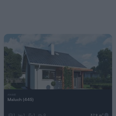
AN445
Maluch (445)
1
1
1
0
2
37,9 m