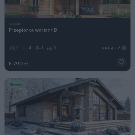
MG0249
Przepiórka wariant B
2
4
1
0
2
64,84 m
5 790 zł
Nowość