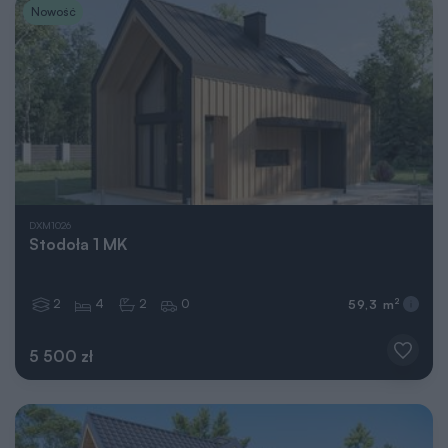
Nowość
DXM1026
Stodoła 1 MK
2
4
2
0
2
59,3 m
5 500 zł