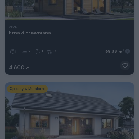
AP219
Erna 3 drewniana
1
2
1
0
2
68,33 m
4 600 zł
Opisany w Muratorze