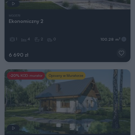
MG0578
Ekonomiczny 2
1
4
2
0
2
100,28 m
6 690 zł
-20%
KOD: murator
Opisany w Muratorze