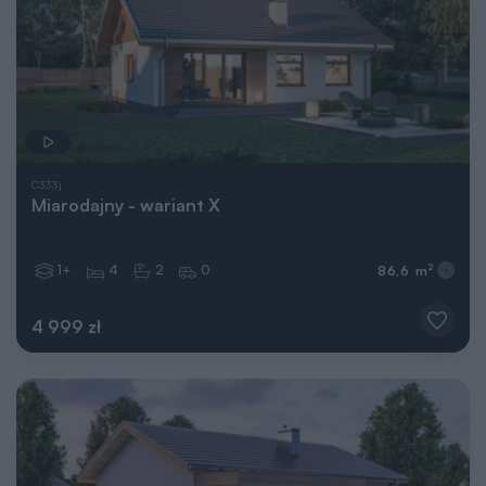
C333j
Miarodajny - wariant X
1+
4
2
0
2
86,6 m
4 999 zł