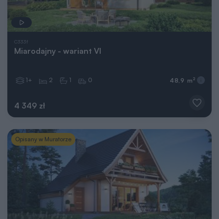
C333f
Miarodajny - wariant VI
1+
2
1
0
2
48,9 m
4 349 zł
Opisany w Muratorze