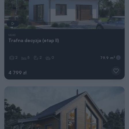
M245
Trafna decyzja (etap II)
2
5
2
0
2
79,9 m
4 799 zł