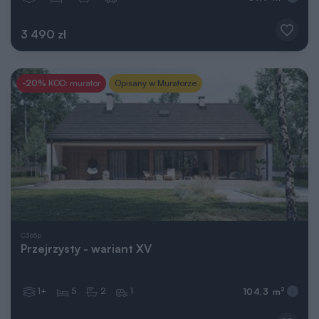
3 490 zł
-20%
KOD: murator
Opisany w Muratorze
C365p
Przejrzysty - wariant XV
1+
5
2
1
2
104,3 m