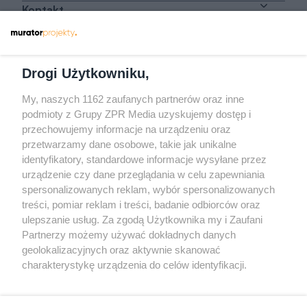
Kontakt
Dołącz do nas
Drogi Użytkowniku,
My, naszych 1162 zaufanych partnerów oraz inne
podmioty z Grupy ZPR Media uzyskujemy dostęp i
przechowujemy informacje na urządzeniu oraz
Odwiedź grupę na Facebooku
przetwarzamy dane osobowe, takie jak unikalne
Gdybym budował drugi raz - mądry Polak
identyfikatory, standardowe informacje wysyłane przez
przed budową
urządzenie czy dane przeglądania w celu zapewniania
spersonalizowanych reklam, wybór spersonalizowanych
Forum Muratora
treści, pomiar reklam i treści, badanie odbiorców oraz
ulepszanie usług. Za zgodą Użytkownika my i Zaufani
Partnerzy możemy używać dokładnych danych
geolokalizacyjnych oraz aktywnie skanować
charakterystykę urządzenia do celów identyfikacji.
Ponieważ cenimy Twoją prywatność, prosimy o zgodę na
korzystanie z tych technologii poprzez kliknięcie