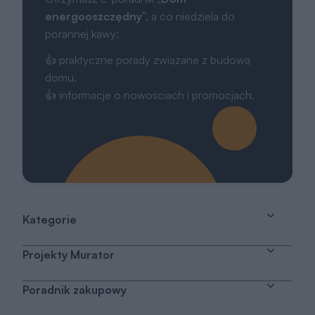
energooszczędny
”, a co niedziela do
porannej kawy:
👍 praktyczne porady związane z budową
domu,
👍 informacje o nowościach i promocjach.
Kategorie
Projekty Murator
Poradnik zakupowy