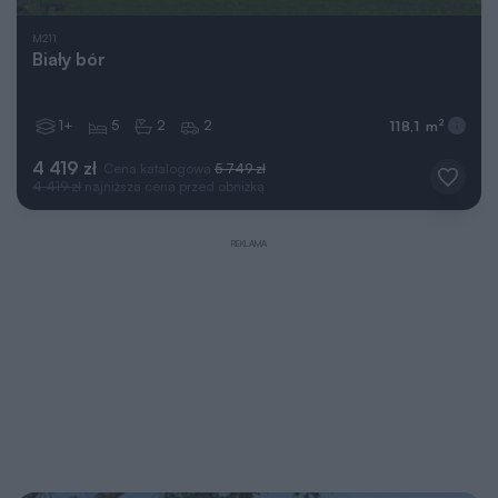
M211
Biały bór
1+
5
2
2
2
118,1 m
4 419 zł
Cena katalogowa
5 749 zł
4 419 zł
najniższa cena przed obniżką
REKLAMA