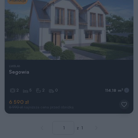
Promocja
LMBL46
Segowia
2
5
2
0
2
114,18 m
6 590 zł
6 990 zł
najniższa cena przed obniżką
Wprowadź numer strony
Przejdź do poprzedniej strony
Przejdź do kolejnej st
z
1