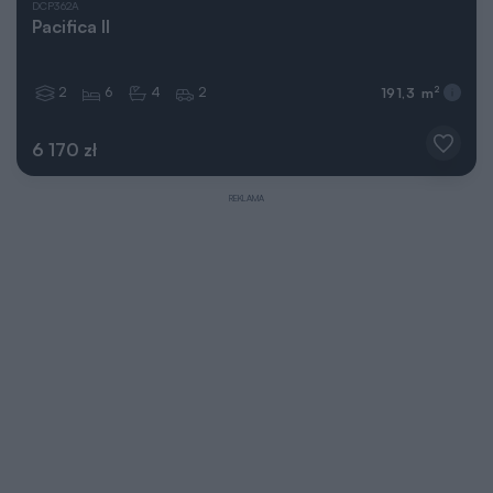
DCP362A
Pacifica II
2
6
4
2
2
191,3 m
6 170 zł
REKLAMA