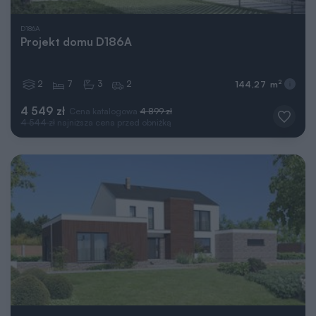
D186A
Projekt domu D186A
2
7
3
2
2
144,27 m
4 549 zł
Cena katalogowa
4 899 zł
4 544 zł
najniższa cena przed obniżką