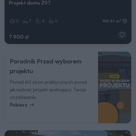
Projekt domu Z97
2
7
4
0
2
190,91 m
7 900 zł
Poradnik Przed wyborem
projektu
Ponad 60 stron praktycznych porad
jak wybrać projekt spełniający Twoje
oczekiwania
Pobierz