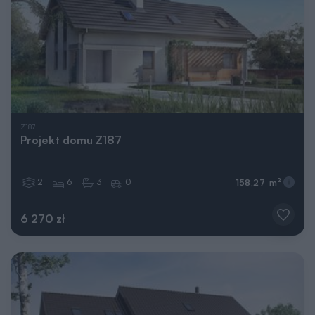
Z187
Projekt domu Z187
2
6
3
0
2
158,27 m
6 270 zł