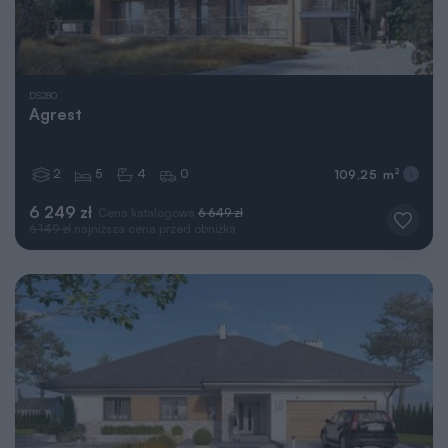
DS280
Agrest
2
5
4
0
2
109,25 m
6 249 zł
Cena katalogowa
6 649 zł
6 149 zł
najniższa cena przed obniżką