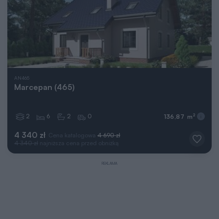
AN465
Marcepan (465)
2
6
2
0
2
136,87 m
4 340 zł
Cena katalogowa
4 690 zł
4 340 zł
najniższa cena przed obniżką
REKLAMA