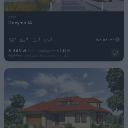
DS055
Decyma 14
1
7
3
2
2
193,86 m
6 349 zł
Cena katalogowa
6 749 zł
6 249 zł
najniższa cena przed obniżką