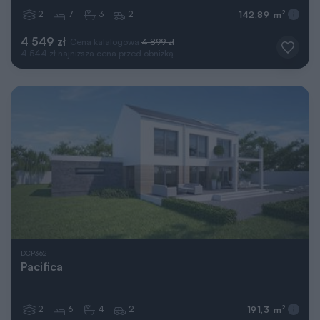
2
7
3
2
2
142,89 m
4 549 zł
Cena katalogowa
4 899 zł
4 544 zł
najniższa cena przed obniżką
DCP362
Pacifica
2
6
4
2
2
191,3 m