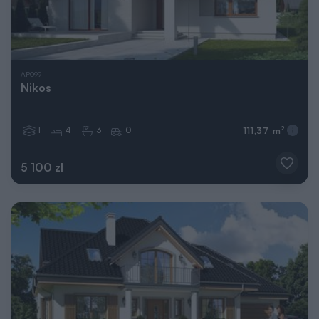
AP099
Nikos
1
4
3
0
2
111,37 m
5 100 zł