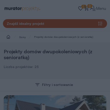
0
0
Menu
Znajdź idealny projekt
Projekty domów dwupokoleniowych (z senioratką)
Domy
Projekty domów dwupokoleniowych (z
senioratką)
Liczba projektów:
25
Filtry i sortowanie