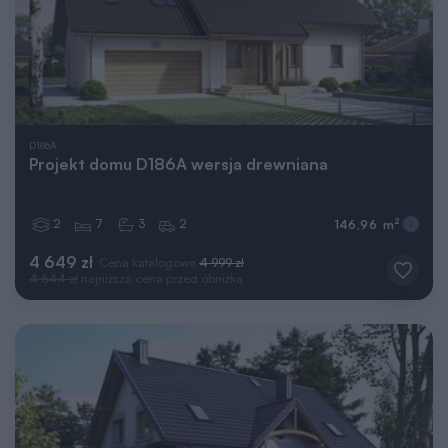
D186A
Projekt domu D186A wersja drewniana
2
7
3
2
2
146,96 m
4 649 zł
Cena katalogowa
4 999 zł
4 644 zł
najniższa cena przed obniżką