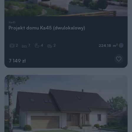
Ka45
Projekt domu Ka45 (dwulokalowy)
2
7
4
2
2
224,18 m
7 149 zł