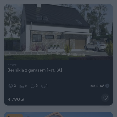
DD1069
Bernikla z garażem 1-st. [A]
2
6
3
1
2
146,8 m
4 790 zł