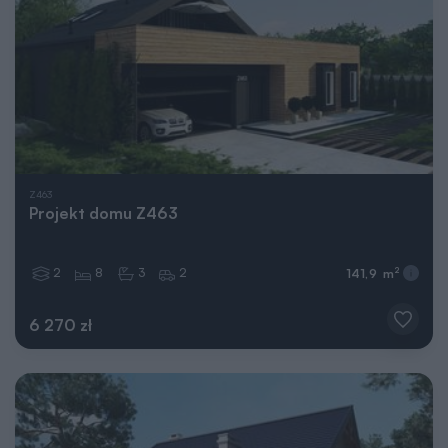
Z463
Projekt domu Z463
2
8
3
2
2
141,9 m
6 270 zł