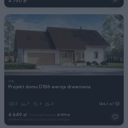
4 790 zł
D186
Projekt domu D186 wersja drewniana
2
7
3
2
2
146,1 m
4 649 zł
Cena katalogowa
4 999 zł
4 644 zł
najniższa cena przed obniżką