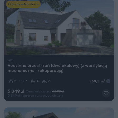
Opisany w Muratorze
M112
Rodzinna przestrzeń (dwulokalowy) (z wentylacją
mechaniczną i rekuperacją)
2
7
4
2
2
269,5 m
5 849 zł
Cena katalogowa
7 599 zł
5 849 zł
najniższa cena przed obniżką