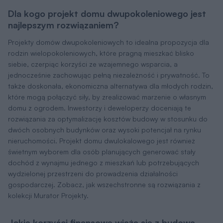
Dla kogo projekt domu dwupokoleniowego jest
najlepszym rozwiązaniem?
Projekty domów dwupokoleniowych to idealna propozycja dla
rodzin wielopokoleniowych, które pragną mieszkać blisko
siebie, czerpiąc korzyści ze wzajemnego wsparcia, a
jednocześnie zachowując pełną niezależność i prywatność. To
także doskonała, ekonomiczna alternatywa dla młodych rodzin,
które mogą połączyć siły, by zrealizować marzenie o własnym
domu z ogrodem. Inwestorzy i deweloperzy doceniają te
rozwiązania za optymalizację kosztów budowy w stosunku do
dwóch osobnych budynków oraz wysoki potencjał na rynku
nieruchomości. Projekt domu dwulokalowego jest również
świetnym wyborem dla osób planujących generować stały
dochód z wynajmu jednego z mieszkań lub potrzebujących
wydzielonej przestrzeni do prowadzenia działalności
gospodarczej. Zobacz, jak wszechstronne są rozwiązania z
kolekcji Murator Projekty.
Jakie korzyści finansowe wiążą się z budową