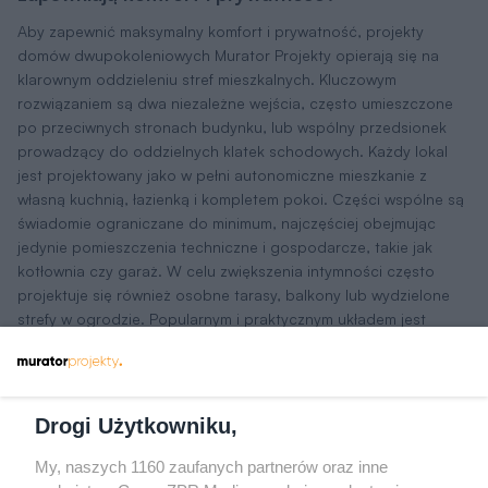
Aby zapewnić maksymalny komfort i prywatność, projekty
domów dwupokoleniowych Murator Projekty opierają się na
klarownym oddzieleniu stref mieszkalnych. Kluczowym
rozwiązaniem są dwa niezależne wejścia, często umieszczone
po przeciwnych stronach budynku, lub wspólny przedsionek
prowadzący do oddzielnych klatek schodowych. Każdy lokal
jest projektowany jako w pełni autonomiczne mieszkanie z
własną kuchnią, łazienką i kompletem pokoi. Części wspólne są
świadomie ograniczane do minimum, najczęściej obejmując
jedynie pomieszczenia techniczne i gospodarcze, takie jak
kotłownia czy garaż. W celu zwiększenia intymności często
projektuje się również osobne tarasy, balkony lub wydzielone
strefy w ogrodzie. Popularnym i praktycznym układem jest
podział horyzontalny – parter dla jednej rodziny, piętro dla
drugiej – co jest szczególnie korzystne w przypadku seniorów.
Na co zwrócić uwagę przy wyborze projektu
Drogi Użytkowniku,
domu dwupokoleniowego?
My, naszych 1160 zaufanych partnerów oraz inne