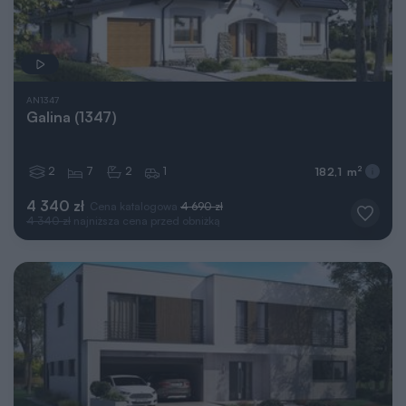
AN1347
Galina (1347)
2
7
2
1
2
182,1 m
4 340 zł
Cena katalogowa
4 690 zł
4 340 zł
najniższa cena przed obniżką