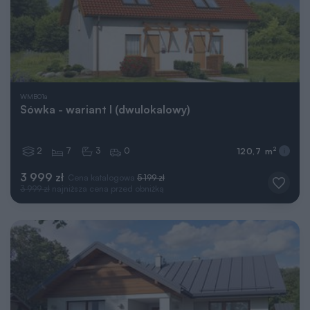
WMB01a
Sówka - wariant I (dwulokalowy)
2
7
3
0
2
120,7 m
3 999 zł
Cena katalogowa
5 199 zł
3 999 zł
najniższa cena przed obniżką