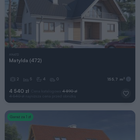
AN472
Matylda (472)
2
5
4
0
2
155,7 m
4 540 zł
Cena katalogowa
4 890 zł
4 540 zł
najniższa cena przed obniżką
Garaż za 1 zł