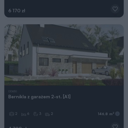
6 170 zł
DD650
Bernikla z garażem 2-st. [A1]
2
6
3
2
2
146,8 m