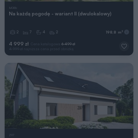
M08b
Na każdą pogodę - wariant II (dwulokalowy)
2
7
4
2
2
198,8 m
4 999 zł
Cena katalogowa
6 499 zł
4 999 zł
najniższa cena przed obniżką
Z97