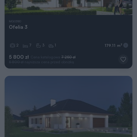
MG0380
Ofelia 3
2
7
3
1
2
179,11 m
5 800 zł
Cena katalogowa
7 250 zł
5 800 zł
najniższa cena przed obniżką