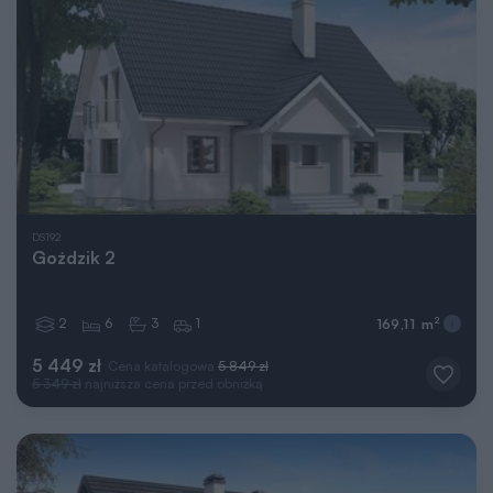
DS192
Goździk 2
2
6
3
1
2
169,11 m
5 449 zł
Cena katalogowa
5 849 zł
5 349 zł
najniższa cena przed obniżką