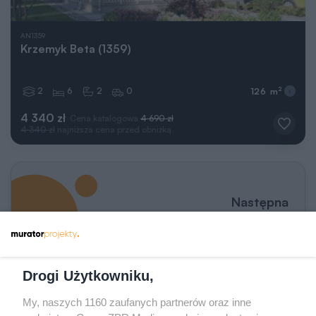
AN1359
Krzemyk Beta (1359)
2
6
2
0
2
126 m
4 340 zł
Cena katalogowa
4 690 zł
4 340 zł
najniższa cena przed obniżką
Następna
strona
Drogi Użytkowniku,
Wprowadź numer strony
Przejdź do poprzedniej strony
Przejdź do kolejnej st
z
54
My, naszych 1160 zaufanych partnerów oraz inne