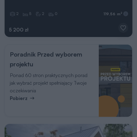
2
5
2
0
2
119,56 m
5 200 zł
Poradnik Przed wyborem
projektu
Ponad 60 stron praktycznych porad
jak wybrać projekt spełniający Twoje
oczekiwania
Pobierz