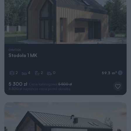
DXM1026
Stodoła 1 MK
2
4
2
0
2
59,3 m
5 300 zł
Cena katalogowa
5 500 zł
5 300 zł
najniższa cena przed obniżką