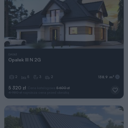
DA063
Opałek III N 2G
2
5
3
2
2
138,9 m
5 320 zł
Cena katalogowa
5 600 zł
4 980 zł
najniższa cena przed obniżką