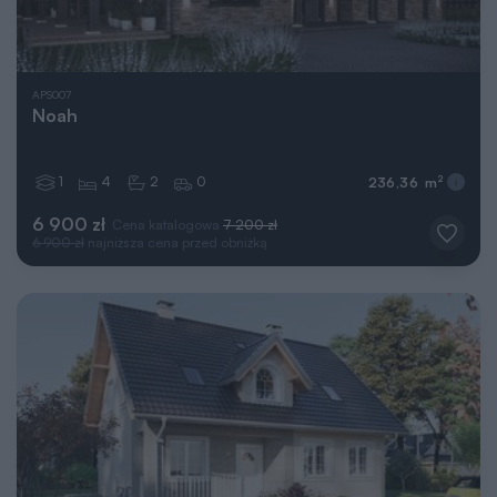
APS007
Noah
1
4
2
0
2
236,36 m
6 900 zł
Cena katalogowa
7 200 zł
6 900 zł
najniższa cena przed obniżką