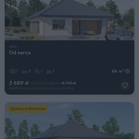
M242
Od serca
1
3
1
1
2
88 m
3 689 zł
Cena katalogowa
4 799 zł
3 599 zł
najniższa cena przed obniżką
Opisany w Muratorze