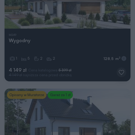
M249
Wygodny
1
5
2
2
2
128,5 m
4 149 zł
Cena katalogowa
5 399 zł
4 149 zł
najniższa cena przed obniżką
Opisany w Muratorze
Garaż za 1 zł