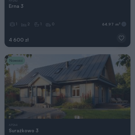
AP242
Erna 3
1
2
1
0
2
64,97 m
4 600 zł
Nowość
AP264
Surażkowo 3