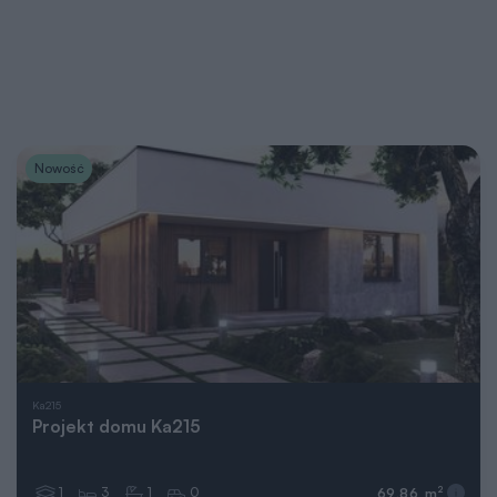
Nowość
Ka215
Projekt domu Ka215
1
3
1
0
2
69,86 m