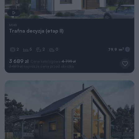
M245
Trafna decyzja (etap II)
2
5
2
0
2
79,9 m
3 689 zł
Cena katalogowa
4 799 zł
3 689 zł
najniższa cena przed obniżką