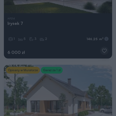
AP214
Irysek 7
1
5
3
2
2
146,25 m
6 000 zł
Opisany w Muratorze
Garaż za 1 zł