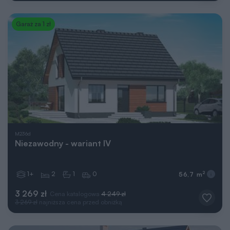
Garaż za 1 zł
M236d
Niezawodny - wariant IV
1+
2
1
0
2
56,7 m
3 269 zł
Cena katalogowa
4 249 zł
3 269 zł
najniższa cena przed obniżką