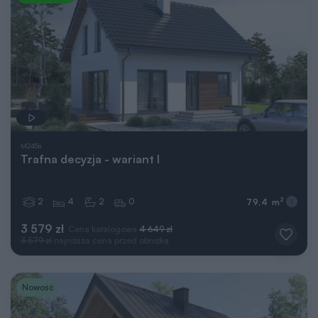
M245a
Trafna decyzja - wariant I
2
4
2
0
2
79,4 m
3 579 zł
Cena katalogowa
4 649 zł
3 579 zł
najniższa cena przed obniżką
Nowość