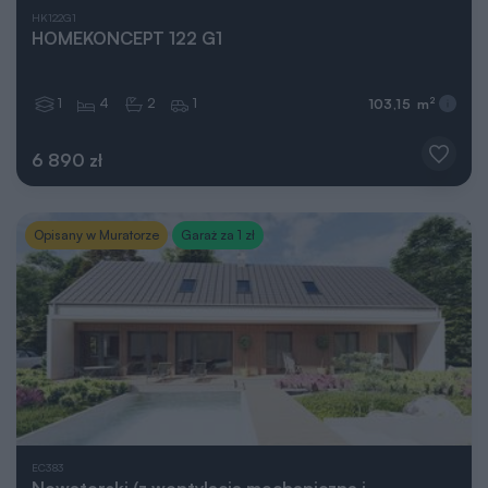
HK122G1
HOMEKONCEPT 122 G1
1
4
2
1
2
103,15 m
6 890 zł
Opisany w Muratorze
Garaż za 1 zł
EC383