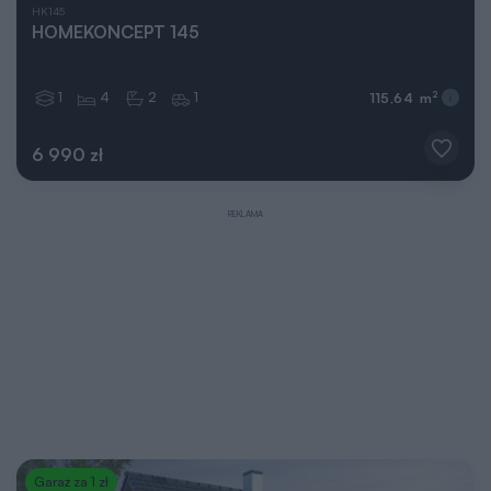
HK145
HOMEKONCEPT 145
1
4
2
1
2
115,64 m
6 990 zł
REKLAMA
Garaż za 1 zł