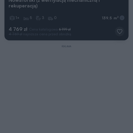
Nowatorski (z wentylacją mechaniczną i
rekuperacją)
1+
5
3
0
2
139,5 m
4 769 zł
Cena katalogowa
6 199 zł
4 769 zł
najniższa cena przed obniżką
REKLAMA