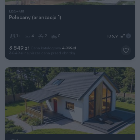
M256+AR1
Polecany (aranżacja 1)
1+
4
2
0
2
106,9 m
3 849 zł
Cena katalogowa
4 999 zł
3 849 zł
najniższa cena przed obniżką