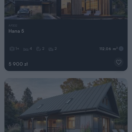
AP202
Hana 5
1+
4
2
2
2
112,06 m
5 900 zł