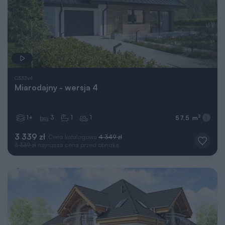
C333v4
Miarodajny - wersja 4
1+
3
1
1
2
57,5 m
3 339 zł
Cena katalogowa
4 349 zł
3 339 zł
najniższa cena przed obniżką