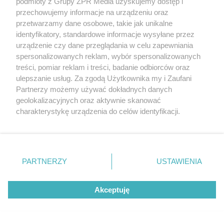
podmioty z Grupy ZPR Media uzyskujemy dostęp i
przechowujemy informacje na urządzeniu oraz
przetwarzamy dane osobowe, takie jak unikalne
Projekty domów z wejściem od południa
identyfikatory, standardowe informacje wysyłane przez
urządzenie czy dane przeglądania w celu zapewniania
Czym charakteryzują się projekty domów z
spersonalizowanych reklam, wybór spersonalizowanych
wejściem od południa?
treści, pomiar reklam i treści, badanie odbiorców oraz
ulepszanie usług. Za zgodą Użytkownika my i Zaufani
Projekty domów z wejściem od południa wyróżnia inteligentny i
Partnerzy możemy używać dokładnych danych
niestandardowy układ funkcjonalny, zaprojektowany z myślą o
geolokalizacyjnych oraz aktywnie skanować
maksymalnym komforcie i efektywności energetycznej. Wejście
charakterystykę urządzenia do celów identyfikacji.
zlokalizowane na frontowej, południowej elewacji to optymalne
Ponieważ cenimy Twoją prywatność, prosimy o zgodę na
rozwiązanie dla działek z dojazdem od tej właśnie strony. W
korzystanie z tych technologii poprzez kliknięcie
takich projektach strefa dzienna, czyli serce domu, jest
„Akceptuję”. Zgoda jest dobrowolna i zawsze możesz ją
najczęściej umieszczana od frontu lub na ścianie bocznej, z
zmienić/wycofać klikając przycisk ustawień prywatności
kluczowymi przeszkleniami skierowanymi na południe. Taki układ
PARTNERZY
USTAWIENIA
znajdujący się w lewym dolnym rogu strony
. Niektóre
gwarantuje maksymalizację zysków solarnych, co przekłada się
rodzaje przetwarzania danych nie wymagają zgody
na doskonałe doświetlenie wnętrz i naturalne dogrzewanie
Akceptuję
użytkownika, ale masz prawo sprzeciwić się takiemu
budynku, a w efekcie – na obniżenie rachunków za
przetwarzaniu. Preferencje będą miały zastosowanie tylko
ogrzewanie. Pomieszczenia gospodarcze i techniczne są
na tej witrynie.
natomiast strategicznie przesunięte na chłodniejszą, północną