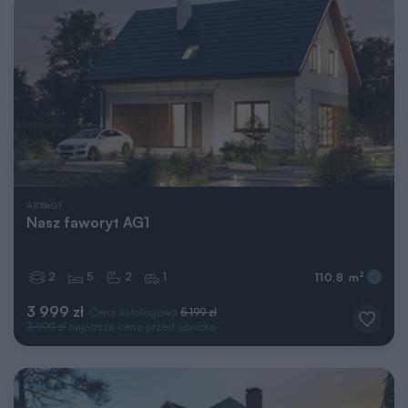
A108aG1
Nasz faworyt AG1
2
5
2
1
2
110,8 m
3 999 zł
Cena katalogowa
5 199 zł
3 999 zł
najniższa cena przed obniżką