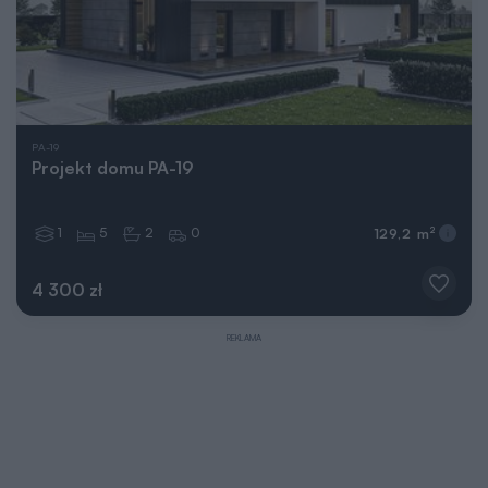
PA-19
Projekt domu PA-19
1
5
2
0
2
129,2 m
4 300 zł
REKLAMA