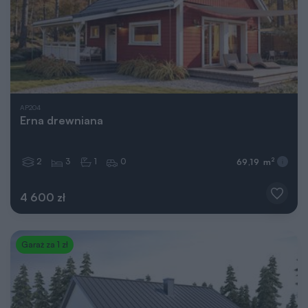
AP204
Erna drewniana
2
3
1
0
2
69,19 m
4 600 zł
Garaż za 1 zł