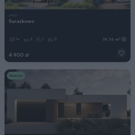
AP257
Surażkowo
1+
3
1
0
2
76,76 m
4 900 zł
Nowość