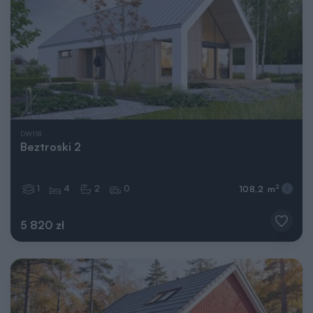
DW118
Beztroski 2
1
4
2
0
2
108,2 m
5 820 zł