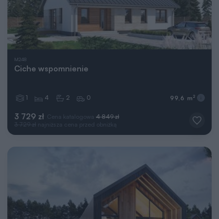
M248
Ciche wspomnienie
1
4
2
0
2
99,6 m
3 729 zł
Cena katalogowa
4 849 zł
3 729 zł
najniższa cena przed obniżką