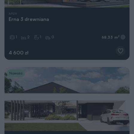
AP219
Erna 3 drewniana
1
2
1
0
2
68,33 m
4 600 zł
Nowość