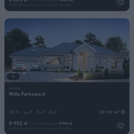
3 309 zł
najniższa cena przed obniżką
MG0465
Willa Parkowa 6
1+
5
3
2
2
207,29 m
8 952 zł
Cena katalogowa
11 190 zł
8 952 zł
najniższa cena przed obniżką