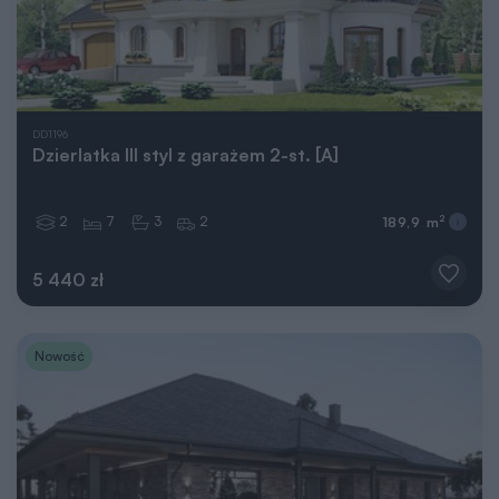
DD1196
Dzierlatka III styl z garażem 2-st. [A]
2
7
3
2
2
189,9 m
5 440 zł
Nowość