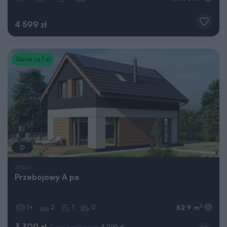
4 599 zł
Garaż za 1 zł
A111a/1
Przebojowy A pa
1+
2
1
0
2
52,9 m
3 309 zł
Cena katalogowa
4 299 zł