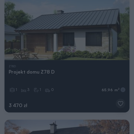
Z78D
Projekt domu Z78 D
1
3
1
0
2
65,96 m
3 470 zł