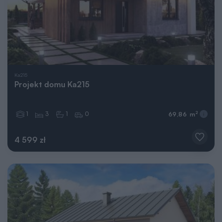
Ka215
Projekt domu Ka215
1
3
1
0
2
69,86 m
4 599 zł