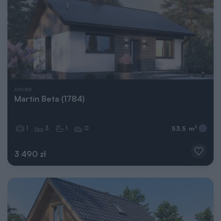
AN1784
Martin Beta (1784)
1
3
1
0
2
53,5 m
3 490 zł