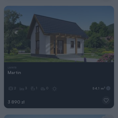
LMW18
Martin
2
3
1
0
2
54,1 m
3 890 zł