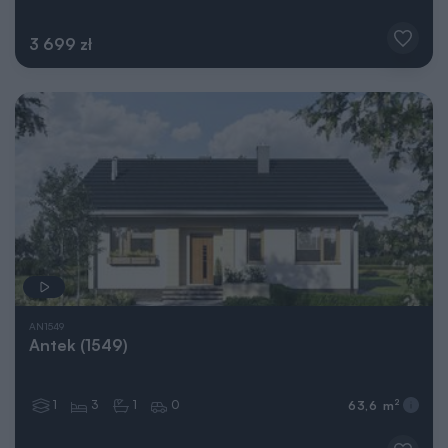
3 699 zł
AN1549
Antek (1549)
1
3
1
0
2
63,6 m