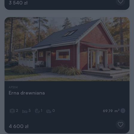
3 540 zł
AP204
Erna drewniana
2
3
1
0
2
69,19 m
4 600 zł