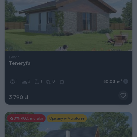
LMW14
Teneryfa
1
3
1
0
2
50,03 m
3 790 zł
-20%
KOD: murator
Opisany w Muratorze