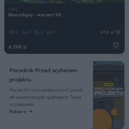
C333g
Miarodajny - wariant VII
1+
3
2
0
2
67,2 m
4 399 zł
Poradnik Przed wyborem
projektu
Ponad 60 stron praktycznych porad
jak wybrać projekt spełniający Twoje
oczekiwania
Pobierz