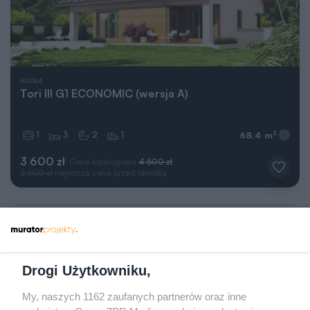
AG064
Tori III G1 ECONOMIC (wersja A)
1
3
2
1
2
68,4 m
3 600 zł
Cena katalogowa
4 500 zł
3 600 zł
najniższa cena przed obniżką
Następna
strona
Drogi Użytkowniku,
My, naszych 1162 zaufanych partnerów oraz inne