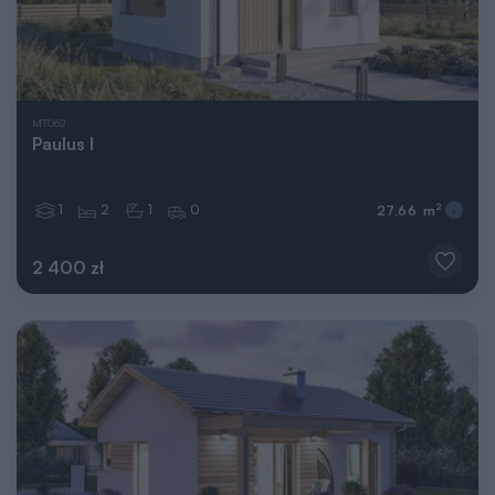
MT062
Paulus I
1
2
1
0
2
27,66 m
2 400 zł