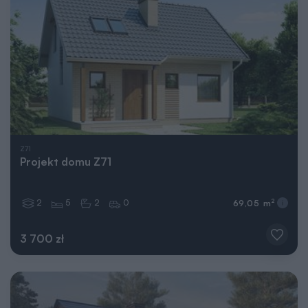
Z71
Projekt domu Z71
2
5
2
0
2
69,05 m
3 700 zł