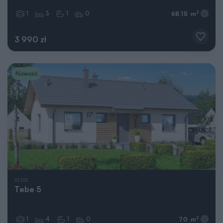
1
3
1
0
2
68,15 m
3 990 zł
Nowość
AL102
Tebe 5
1
4
1
0
2
70 m