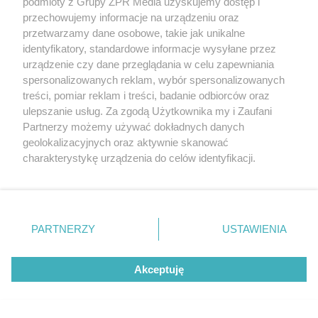
podmioty z Grupy ZPR Media uzyskujemy dostęp i
Wprowadź numer strony
Przejdź do poprzedniej strony
Przejdź do kolejnej st
z
20
przechowujemy informacje na urządzeniu oraz
przetwarzamy dane osobowe, takie jak unikalne
identyfikatory, standardowe informacje wysyłane przez
urządzenie czy dane przeglądania w celu zapewniania
spersonalizowanych reklam, wybór spersonalizowanych
Projekty domów do 70 m2
treści, pomiar reklam i treści, badanie odbiorców oraz
ulepszanie usług. Za zgodą Użytkownika my i Zaufani
Czym charakteryzują się projekty domów do 70
Partnerzy możemy używać dokładnych danych
m2?
geolokalizacyjnych oraz aktywnie skanować
charakterystykę urządzenia do celów identyfikacji.
Projekty domów do 70 m² z kolekcji Murator Projekty to
Ponieważ cenimy Twoją prywatność, prosimy o zgodę na
kwintesencja funkcjonalności i ekonomii, stanowiąca idealne
korzystanie z tych technologii poprzez kliknięcie
rozwiązanie dla małych rodzin, par oraz singli. Wszechstronna
„Akceptuję”. Zgoda jest dobrowolna i zawsze możesz ją
oferta obejmuje zarówno budynki parterowe, piętrowe, jak i te z
zmienić/wycofać klikając przycisk ustawień prywatności
poddaszem użytkowym lub przeznaczonym do późniejszej
PARTNERZY
USTAWIENIA
znajdujący się w lewym dolnym rogu strony
. Niektóre
adaptacji, co pozwala elastycznie zwiększyć powierzchnię
rodzaje przetwarzania danych nie wymagają zgody
użytkową. Przemyślane układy wnętrz, często z otwartą strefą
Akceptuję
użytkownika, ale masz prawo sprzeciwić się takiemu
dzienną, gwarantują maksymalny komfort i optymalne
przetwarzaniu. Preferencje będą miały zastosowanie tylko
wykorzystanie przestrzeni. Prosta, zwarta bryła bez
na tej witrynie.
podpiwniczenia i garażu to klucz do optymalizacji budżetu