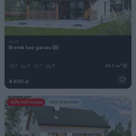
DD1675
Bratek bez garażu [B]
1
2
1
0
2
40,2 m
4 690 zł
-20%
KOD: murator
OFERTA BUDOWY