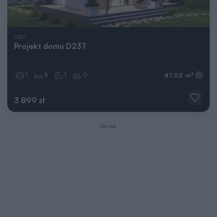
D237
Projekt domu D237
1
3
1
0
2
47,02 m
3 899 zł
REKLAMA