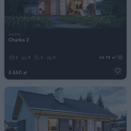
MG0046
Chatka 2
2
4
2
0
2
64,78 m
5 550 zł