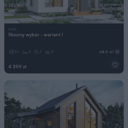
M262a
Słuszny wybór - wariant I
1+
3
1
0
2
68,5 m
4 399 zł