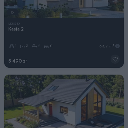
MG0540
Kasia 2
1
3
2
0
2
63,7 m
5 490 zł