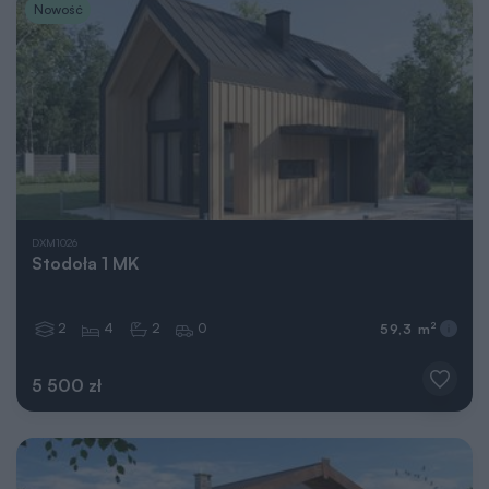
Nowość
DXM1026
Stodoła 1 MK
2
4
2
0
2
59,3 m
5 500 zł