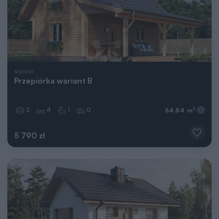
MG0249
Przepiórka wariant B
2
4
1
0
2
64,84 m
5 790 zł