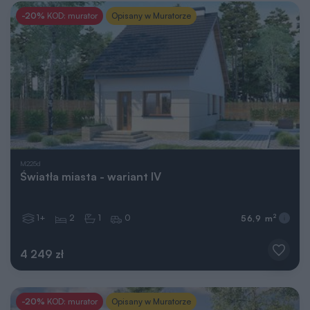
-20%
KOD: murator
Opisany w Muratorze
M225d
Światła miasta - wariant IV
1+
2
1
0
2
56,9 m
4 249 zł
-20%
KOD: murator
Opisany w Muratorze