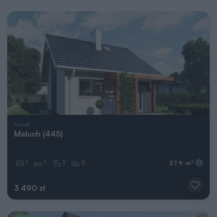
AN445
Maluch (445)
1
1
1
0
2
37,9 m
3 490 zł