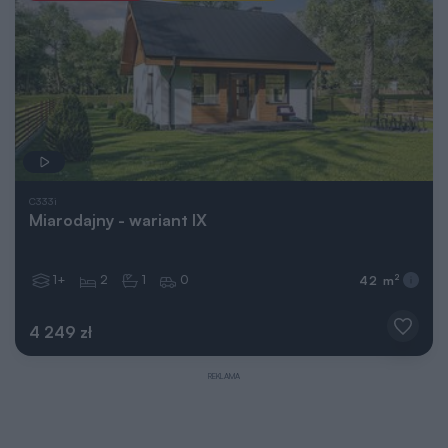
C333i
Miarodajny - wariant IX
1+
2
1
0
2
42 m
4 249 zł
REKLAMA