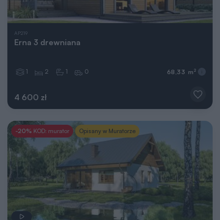
AP219
Erna 3 drewniana
1
2
1
0
2
68,33 m
4 600 zł
-20%
KOD: murator
Opisany w Muratorze