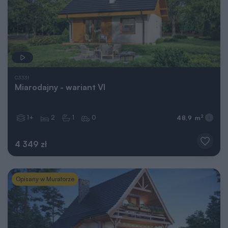
C333f
Miarodajny - wariant VI
1+
2
1
0
2
48,9 m
4 349 zł
Opisany w Muratorze