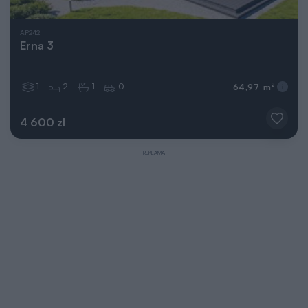
AP242
Erna 3
1
2
1
0
2
64,97 m
4 600 zł
REKLAMA