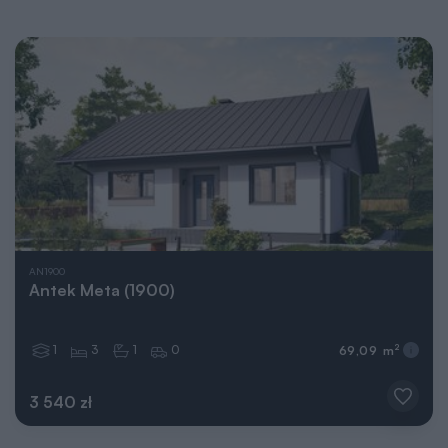
AN1900
Antek Meta (1900)
1
3
1
0
2
69,09 m
3 540 zł