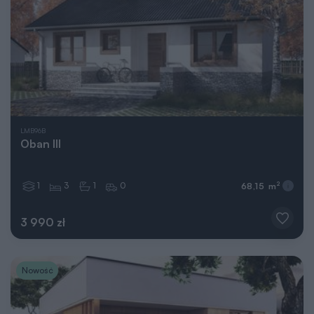
LMB96B
Oban III
1
3
1
0
2
68,15 m
3 990 zł
Nowość