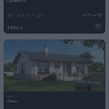
Cavalino II
1
3
1
0
2
67,77 m
3 890 zł
LMB96
Oban