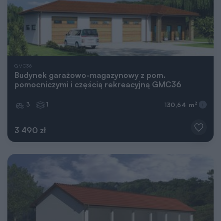
GMC36
Budynek garażowo-magazynowy z pom.
pomocniczymi i częścią rekreacyjną GMC36
3
1
2
130,64 m
3 490 zł