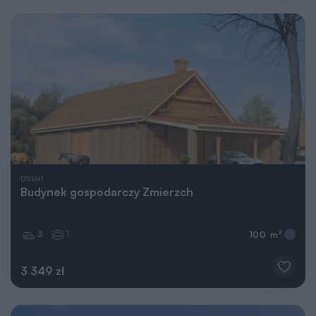
DSGM1
Budynek gospodarczy Zmierzch
3
1
2
100 m
3 349 zł