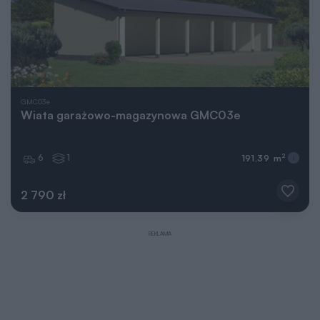
GMC03e
Wiata garażowo-magazynowa GMC03e
6
1
2
191,39 m
2 790 zł
REKLAMA