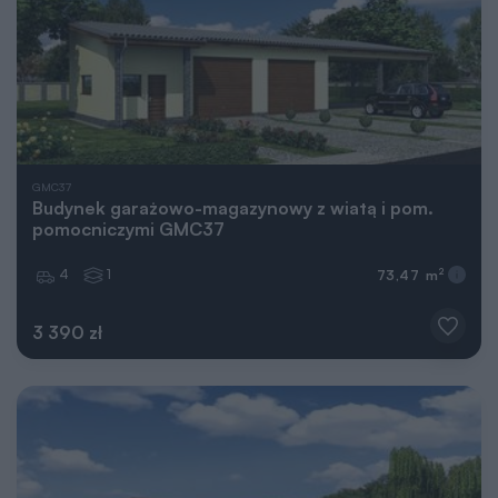
GMC37
Budynek garażowo-magazynowy z wiatą i pom.
pomocniczymi GMC37
4
1
2
73,47 m
3 390 zł