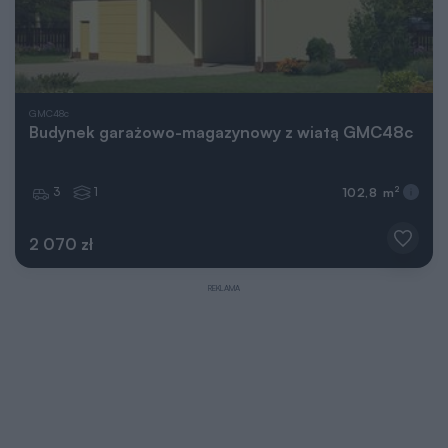
GMC48c
Budynek garażowo-magazynowy z wiatą GMC48c
3
1
2
102,8 m
2 070 zł
REKLAMA