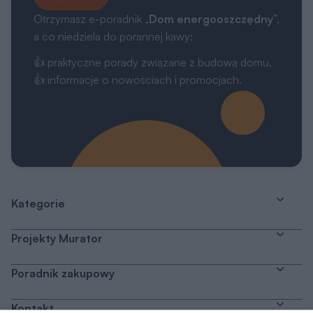
Otrzymasz e-poradnik „
Dom energooszczędny
”,
a co niedziela do porannej kawy:
👍 praktyczne porady związane z budową domu,
👍 informacje o nowościach i promocjach.
Kategorie
Projekty Murator
Poradnik zakupowy
Kontakt