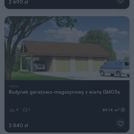
2 690 zł
GM03a
Budynek garażowo-magazynowy z wiatą GM03a
4
1
2
89,14 m
2 840 zł