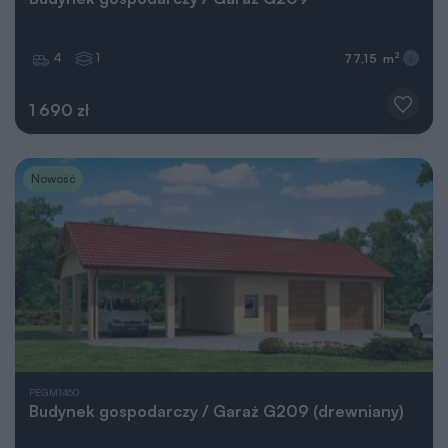
4
1
2
77,15 m
1 690 zł
Nowość
PEGM1450
Budynek gospodarczy / Garaż G209 (drewniany)