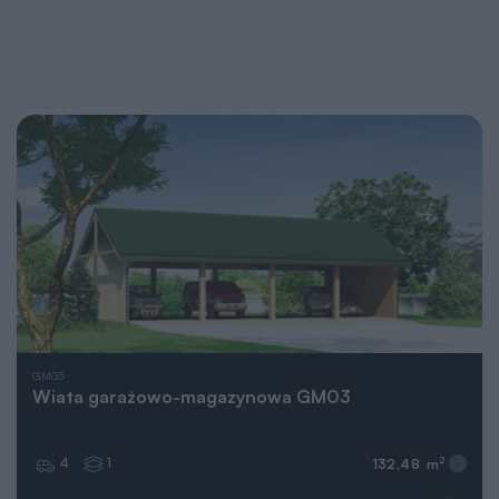
GM03
Wiata garażowo-magazynowa GM03
4
1
2
132,48 m