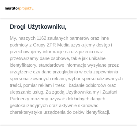
Dołącz do nas
Drogi Użytkowniku,
My, naszych 1162 zaufanych partnerów oraz inne
podmioty z Grupy ZPR Media uzyskujemy dostęp i
przechowujemy informacje na urządzeniu oraz
Odwiedź grupę na Facebooku
przetwarzamy dane osobowe, takie jak unikalne
Gdybym budował drugi raz - mądry Polak
identyfikatory, standardowe informacje wysyłane przez
przed budową
urządzenie czy dane przeglądania w celu zapewniania
spersonalizowanych reklam, wybór spersonalizowanych
Forum Muratora
treści, pomiar reklam i treści, badanie odbiorców oraz
ulepszanie usług. Za zgodą Użytkownika my i Zaufani
Partnerzy możemy używać dokładnych danych
geolokalizacyjnych oraz aktywnie skanować
charakterystykę urządzenia do celów identyfikacji.
Ponieważ cenimy Twoją prywatność, prosimy o zgodę na
korzystanie z tych technologii poprzez kliknięcie
„Akceptuję”. Zgoda jest dobrowolna i zawsze możesz ją