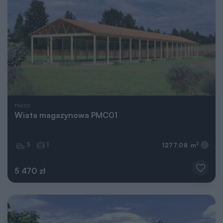
PMC01
Wiata magazynowa PMC01
3
1
2
1277,08 m
5 470 zł