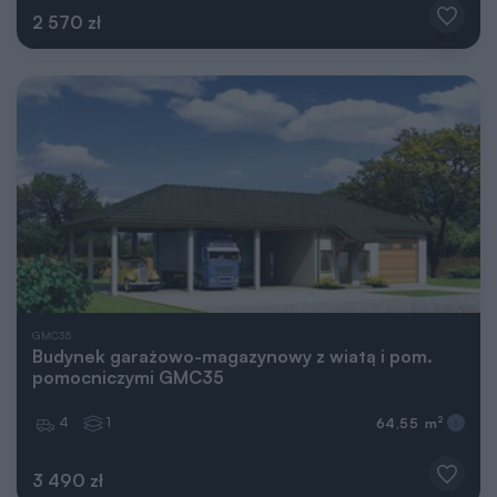
2 570 zł
GMC35
Budynek garażowo-magazynowy z wiatą i pom.
pomocniczymi GMC35
4
1
2
64,55 m
3 490 zł