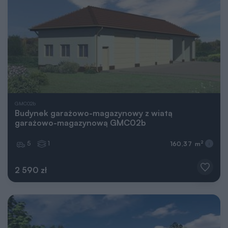
GMC02b
Budynek garażowo-magazynowy z wiatą
garażowo-magazynową GMC02b
5
1
2
160,37 m
2 590 zł