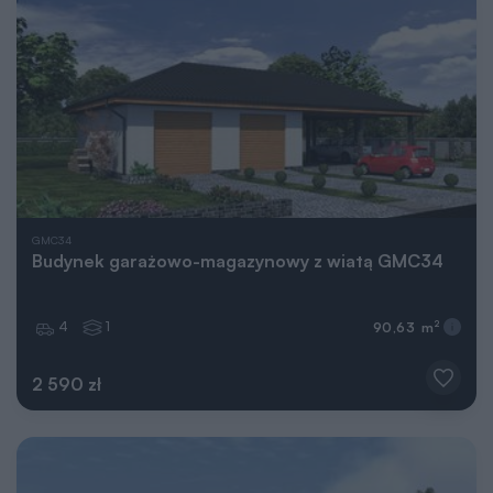
GMC34
Budynek garażowo-magazynowy z wiatą GMC34
4
1
2
90,63 m
2 590 zł