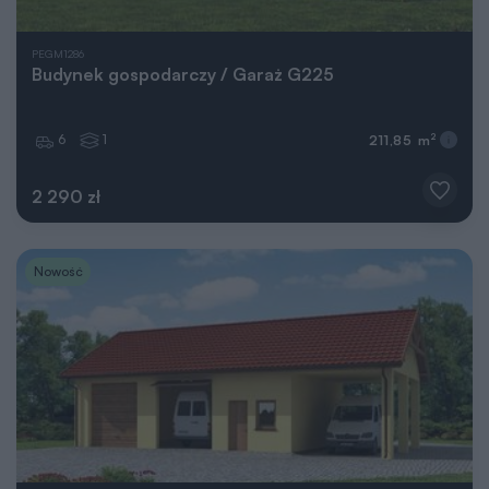
PEGM1286
Budynek gospodarczy / Garaż G225
6
1
2
211,85 m
2 290 zł
Nowość