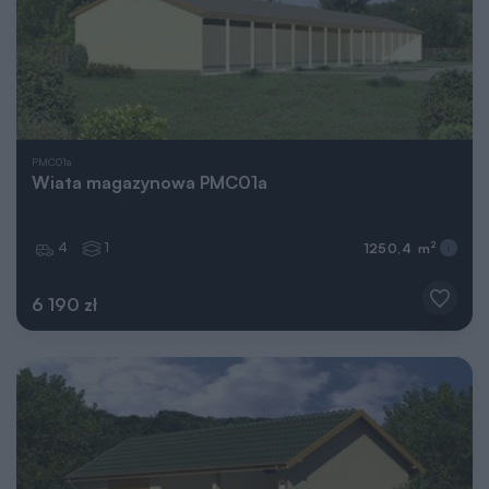
PMC01a
Wiata magazynowa PMC01a
4
1
2
1250,4 m
6 190 zł