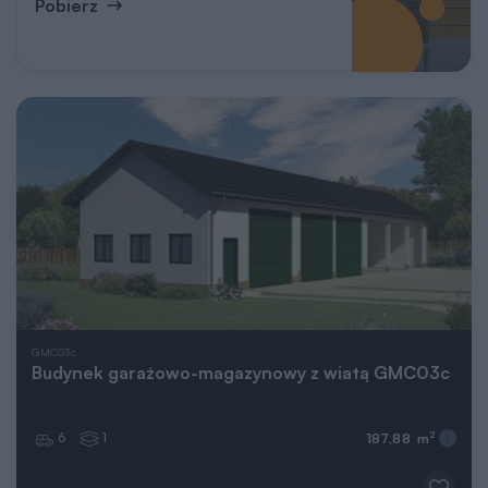
Pobierz
GMC03c
Budynek garażowo-magazynowy z wiatą GMC03c
6
1
2
187,88 m