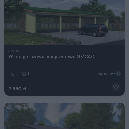
GMC40
Wiata garażowo-magazynowa GMC40
4
1
2
194,68 m
2 530 zł