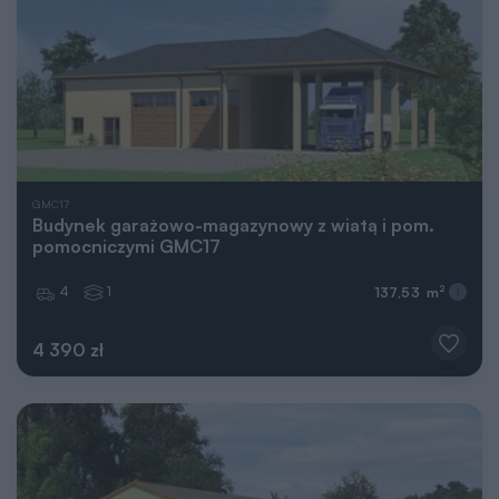
GMC17
Budynek garażowo-magazynowy z wiatą i pom.
pomocniczymi GMC17
4
1
2
137,53 m
4 390 zł