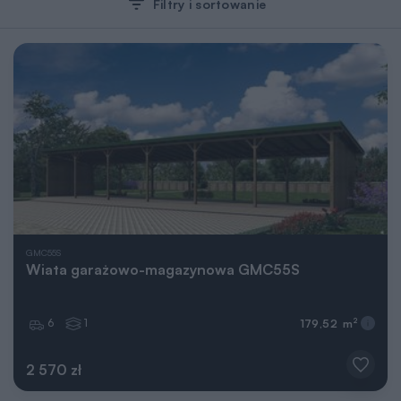
Filtry i sortowanie
GMC55S
Wiata garażowo-magazynowa GMC55S
6
1
2
179,52 m
2 570 zł