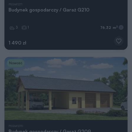
PEGM1271
Budynek gospodarczy / Garaż G210
3
1
2
76,32 m
1 490 zł
Nowość
PEGM1270
Budynek gospodarczy / Garaż G209