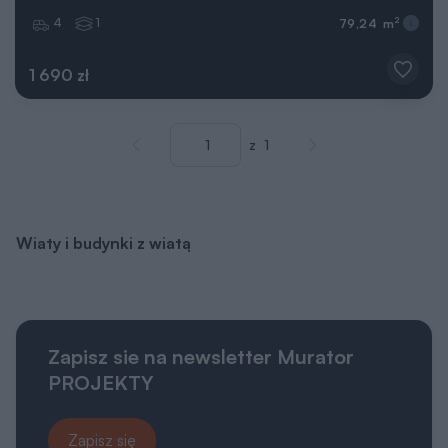
4
1
2
79,24 m
1 690 zł
Wprowadź numer strony
Przejdź do poprzedniej strony
Przejdź do kolejnej st
z
1
Wiaty i budynki z wiatą
Zapisz sie na newsletter Murator
PROJEKTY
Zapisz się