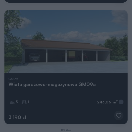
GM09a
Wiata garażowo-magazynowa GM09a
5
1
2
243,06 m
3 190 zł
REKLAMA