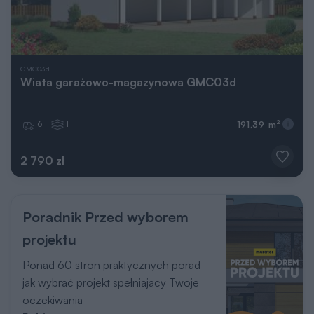
GMC03d
Wiata garażowo-magazynowa GMC03d
6
1
2
191,39 m
2 790 zł
Poradnik Przed wyborem
projektu
Ponad 60 stron praktycznych porad
jak wybrać projekt spełniający Twoje
oczekiwania