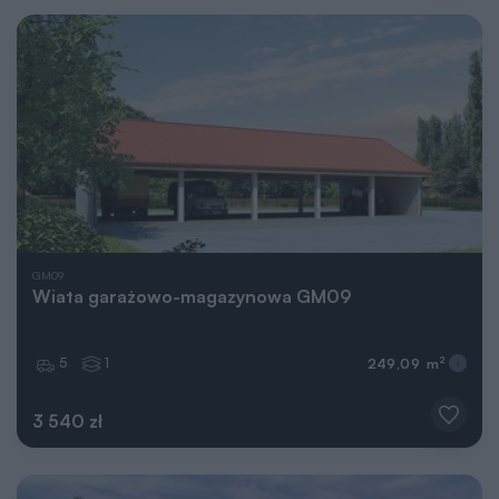
GM09
Wiata garażowo-magazynowa GM09
5
1
2
249,09 m
3 540 zł