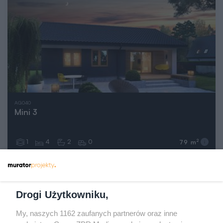
AG040
Mini 3
1
4
2
0
2
79 m
3 600 zł
Cena katalogowa
4 500 zł
3 600 zł
najniższa cena przed obniżką
Drogi Użytkowniku,
My, naszych 1162 zaufanych partnerów oraz inne
Następna