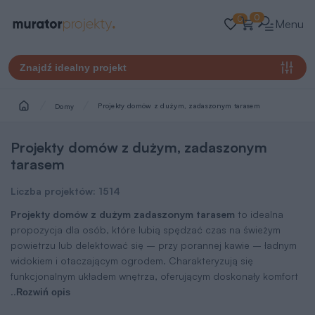
0
0
Menu
Znajdź idealny projekt
Projekty domów z dużym, zadaszonym tarasem
Domy
Projekty domów z dużym, zadaszonym
tarasem
Liczba projektów:
1514
Projekty domów z dużym zadaszonym tarasem
to idealna
propozycja dla osób, które lubią spędzać czas na świeżym
powietrzu lub delektować się – przy porannej kawie – ładnym
widokiem i otaczającym ogrodem. Charakteryzują się
funkcjonalnym układem wnętrza, oferującym doskonały komfort
..
Rozwiń opis