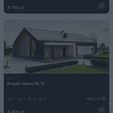
3 790 zł
PA-19
Projekt domu PA-19
1
5
2
0
2
129,2 m
4 300 zł