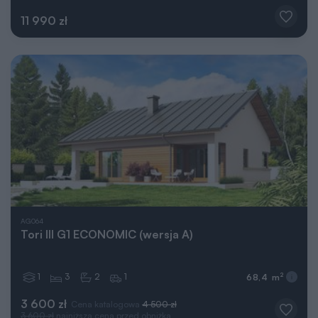
11 990 zł
AG064
Tori III G1 ECONOMIC (wersja A)
1
3
2
1
2
68,4 m
3 600 zł
Cena katalogowa
4 500 zł
3 600 zł
najniższa cena przed obniżką