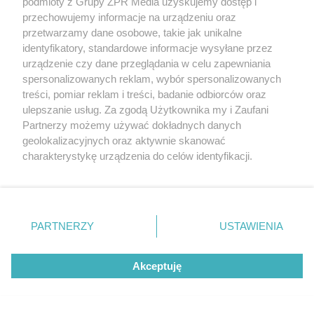
podmioty z Grupy ZPR Media uzyskujemy dostęp i
strona
przechowujemy informacje na urządzeniu oraz
przetwarzamy dane osobowe, takie jak unikalne
identyfikatory, standardowe informacje wysyłane przez
urządzenie czy dane przeglądania w celu zapewniania
Wprowadź numer strony
Przejdź do poprzedniej strony
Przejdź do kolejnej st
spersonalizowanych reklam, wybór spersonalizowanych
z
53
treści, pomiar reklam i treści, badanie odbiorców oraz
ulepszanie usług. Za zgodą Użytkownika my i Zaufani
Partnerzy możemy używać dokładnych danych
geolokalizacyjnych oraz aktywnie skanować
Projekty domów z dużym, zadaszonym tarasem
charakterystykę urządzenia do celów identyfikacji.
Ponieważ cenimy Twoją prywatność, prosimy o zgodę na
Czym charakteryzują się projekty domów z
korzystanie z tych technologii poprzez kliknięcie
dużym, zadaszonym tarasem?
„Akceptuję”. Zgoda jest dobrowolna i zawsze możesz ją
zmienić/wycofać klikając przycisk ustawień prywatności
PARTNERZY
USTAWIENIA
Projekty domów z dużym, zadaszonym tarasem tworzą
znajdujący się w lewym dolnym rogu strony
. Niektóre
przemyślany, funkcjonalny pomost między wnętrzem budynku a
rodzaje przetwarzania danych nie wymagają zgody
ogrodem, zapewniając płynne przejście ze strefy dziennej na
Akceptuję
użytkownika, ale masz prawo sprzeciwić się takiemu
zewnątrz. Taka przestrzeń staje się naturalnym przedłużeniem
przetwarzaniu. Preferencje będą miały zastosowanie tylko
salonu, oferując dodatkowe miejsce do wypoczynku,
na tej witrynie.
niezależnie od warunków pogodowych. W bogatej kolekcji