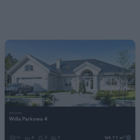
MG0446
Willa Parkowa 4
1+
4
3
2
2
165,77 m