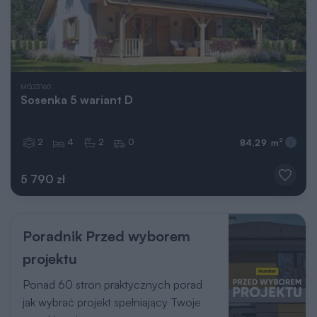
MG23160
Sosenka 5 wariant D
2
4
2
0
2
84,29 m
5 790 zł
Poradnik Przed wyborem
projektu
Ponad 60 stron praktycznych porad
jak wybrać projekt spełniający Twoje