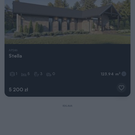
AP246
Stella
1
5
3
0
2
123,94 m
5 200 zł
REKLAMA