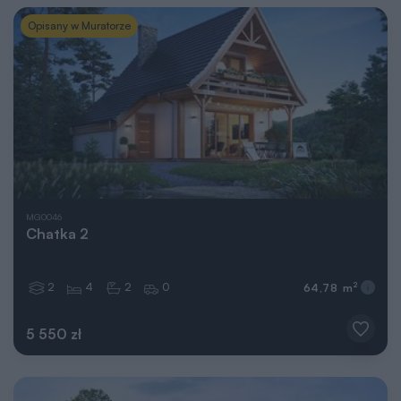
Opisany w Muratorze
MG0046
Chatka 2
2
4
2
0
2
64,78 m
5 550 zł