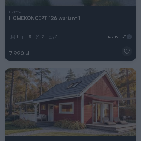
HK126W1
HOMEKONCEPT 126 wariant 1
1
5
2
2
2
167,19 m
7 990 zł