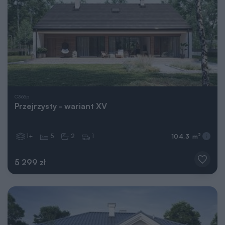
C365p
Przejrzysty - wariant XV
1+
5
2
1
2
104,3 m
5 299 zł