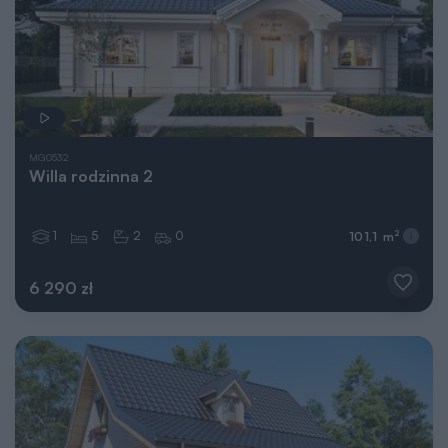
MG0532
Willa rodzinna 2
1
5
2
0
2
101,1 m
6 290 zł