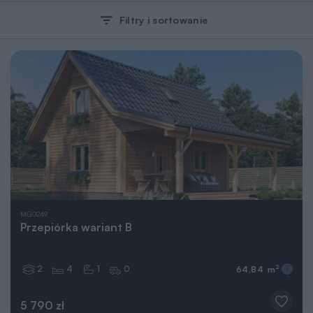
Filtry i sortowanie
MG0249
Przepiórka wariant B
2
4
1
0
2
64,84 m
5 790 zł