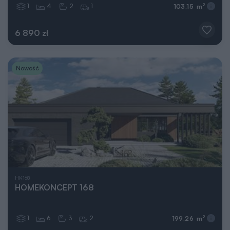
1
4
2
1
2
103,15 m
6 890 zł
Nowość
HK168
HOMEKONCEPT 168
1
6
3
2
2
199,26 m