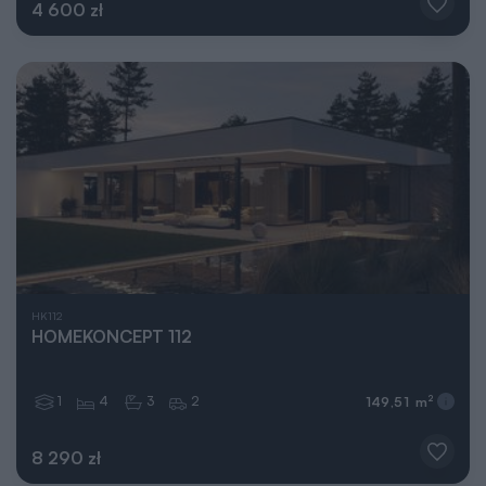
4 600 zł
HK112
HOMEKONCEPT 112
1
4
3
2
2
149,51 m
8 290 zł