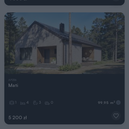
AP256
Mati
1
4
3
0
2
99,95 m
5 200 zł