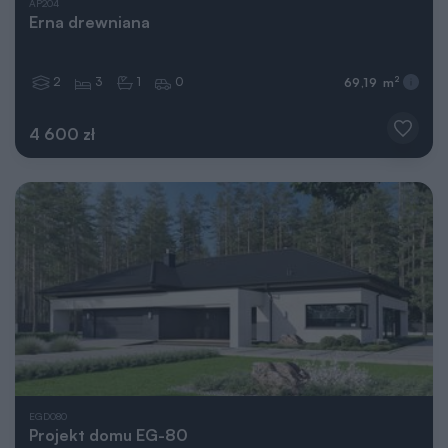
AP204
Erna drewniana
2
3
1
0
2
69,19 m
4 600 zł
EGD080
Projekt domu EG-80