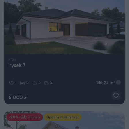
AP214
Irysek 7
1
5
3
2
2
146,25 m
6 000 zł
-20%
KOD: murator
Opisany w Muratorze