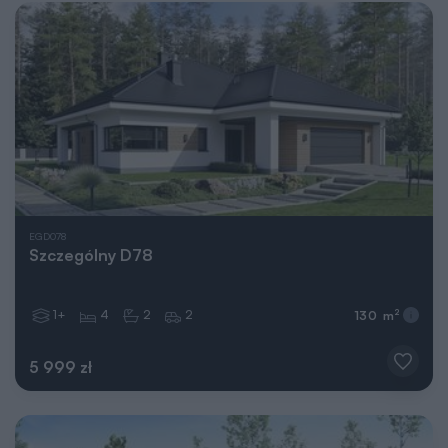
EGD078
Szczególny D78
1+
4
2
2
2
130 m
5 999 zł