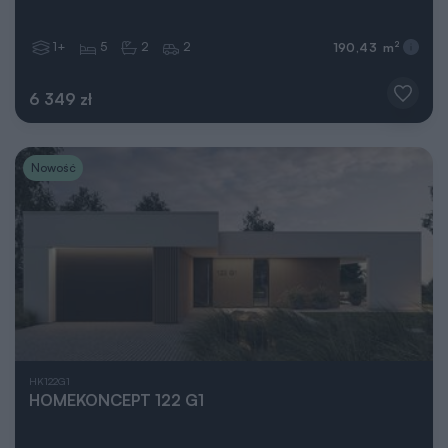
1+
5
2
2
2
190,43 m
6 349 zł
Nowość
HK122G1
HOMEKONCEPT 122 G1