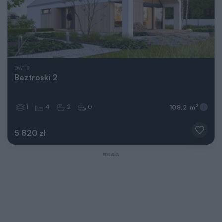
DW118
Beztroski 2
1
4
2
0
2
108,2 m
5 820 zł
REKLAMA