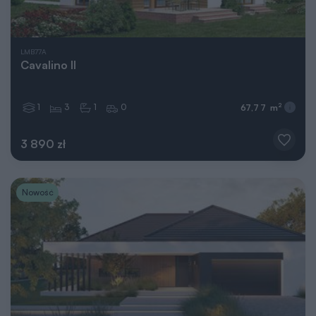
LMB77A
Cavalino II
1
3
1
0
2
67,77 m
3 890 zł
Nowość