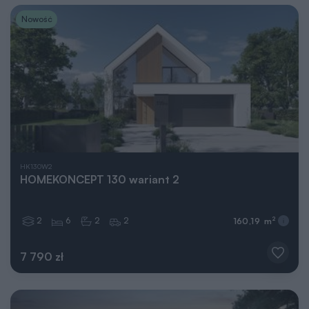
Nowość
HK130W2
HOMEKONCEPT 130 wariant 2
2
6
2
2
2
160,19 m
7 790 zł