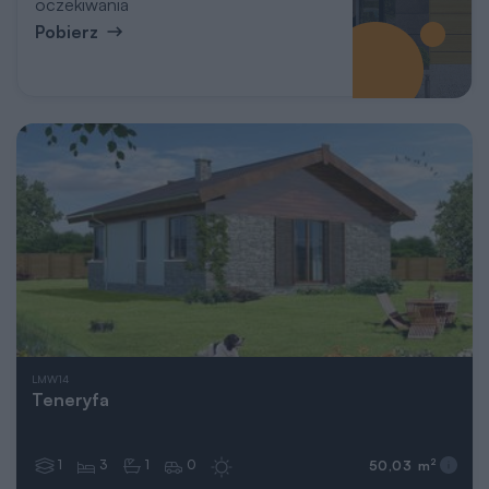
oczekiwania
Pobierz
LMW14
Teneryfa
1
3
1
0
2
50,03 m