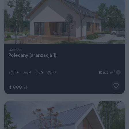
M256+AR1
Polecany (aranżacja 1)
1+
4
2
0
2
106,9 m
4 999 zł