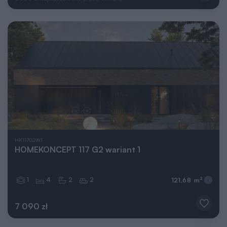
HK117G2W1
HOMEKONCEPT 117 G2 wariant 1
1
4
2
2
2
121,68 m
7 090 zł