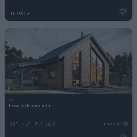
10 790 zł
AP219
Erna 3 drewniana
1
2
1
0
2
68,33 m