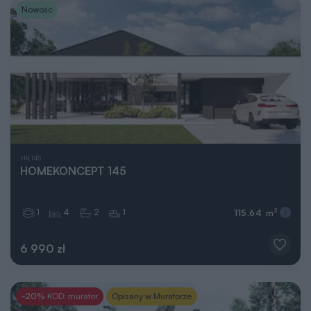
Nowość
HK145
HOMEKONCEPT 145
1
4
2
1
2
115,64 m
6 990 zł
-20%
KOD: murator
Opisany w Muratorze