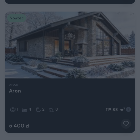
Nowość
AP275
Aron
1
4
2
0
2
119,88 m
5 400 zł