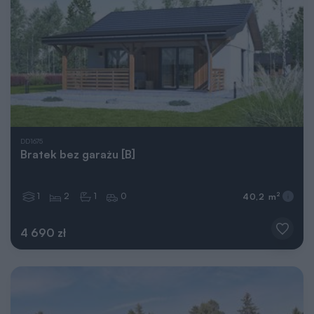
DD1675
Bratek bez garażu [B]
1
2
1
0
2
40,2 m
4 690 zł