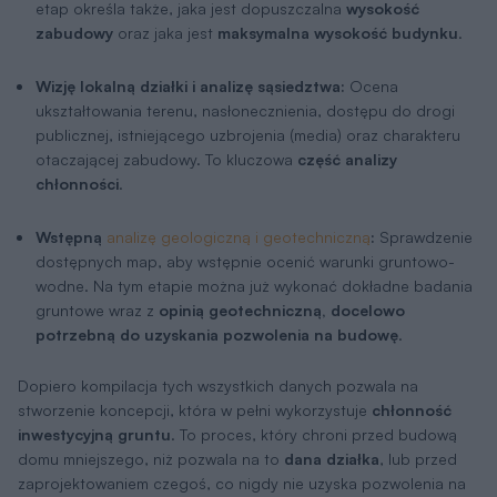
etap określa także, jaka jest dopuszczalna
wysokość
zabudowy
oraz jaka jest
maksymalna wysokość budynku
.
Wizję lokalną działki i analizę sąsiedztwa:
Ocena
ukształtowania terenu, nasłonecznienia, dostępu do drogi
publicznej, istniejącego uzbrojenia (media) oraz charakteru
otaczającej zabudowy. To kluczowa
część analizy
chłonności
.
Wstępną
analizę geologiczną i geotechniczną
:
Sprawdzenie
dostępnych map, aby wstępnie ocenić warunki gruntowo-
wodne. Na tym etapie można już wykonać dokładne badania
gruntowe wraz z
opinią geotechniczną, docelowo
potrzebną do uzyskania pozwolenia na budowę
.
Dopiero kompilacja tych wszystkich danych pozwala na
stworzenie koncepcji, która w pełni wykorzystuje
chłonność
inwestycyjną gruntu
. To proces, który chroni przed budową
domu mniejszego, niż pozwala na to
dana działka
, lub przed
zaprojektowaniem czegoś, co nigdy nie uzyska pozwolenia na