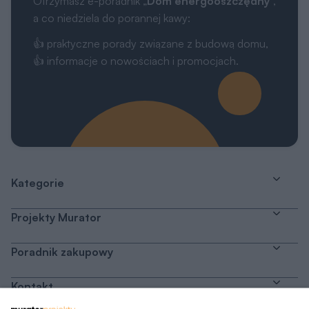
Otrzymasz e-poradnik „
Dom energooszczędny
”,
a co niedziela do porannej kawy:
👍 praktyczne porady związane z budową domu,
👍 informacje o nowościach i promocjach.
Kategorie
Projekty Murator
Poradnik zakupowy
Kontakt