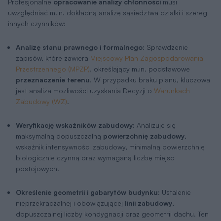
Profesjonalne
opracowanie analizy chłonności
musi
uwzględniać m.in. dokładną analizę sąsiedztwa działki i szereg
innych czynników:
Analizę stanu prawnego i formalnego:
Sprawdzenie
zapisów, które zawiera
Miejscowy Plan Zagospodarowania
Przestrzennego (MPZP)
, określający m.in. podstawowe
przeznaczenie terenu
. W przypadku braku planu, kluczowa
jest analiza możliwości uzyskania Decyzji o
Warunkach
Zabudowy (WZ)
.
Weryfikację wskaźników zabudowy:
Analizuje się
maksymalną dopuszczalną
powierzchnię zabudowy
,
wskaźnik intensywności zabudowy, minimalną powierzchnię
biologicznie czynną oraz wymaganą liczbę miejsc
postojowych.
Określenie geometrii i gabarytów budynku:
Ustalenie
nieprzekraczalnej i obowiązującej
linii zabudowy
,
dopuszczalnej liczby kondygnacji oraz geometrii dachu. Ten