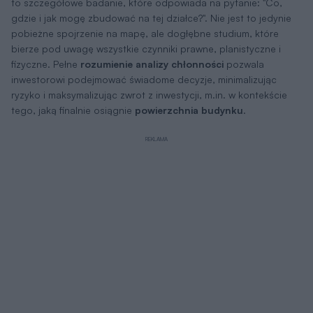
to szczegółowe badanie, które odpowiada na pytanie: "Co,
gdzie i jak mogę zbudować na tej działce?". Nie jest to jedynie
pobieżne spojrzenie na mapę, ale dogłębne studium, które
bierze pod uwagę wszystkie czynniki prawne, planistyczne i
fizyczne. Pełne
rozumienie analizy chłonności
pozwala
inwestorowi podejmować świadome decyzje, minimalizując
ryzyko i maksymalizując zwrot z inwestycji, m.in. w kontekście
tego, jaką finalnie osiągnie
powierzchnia budynku
.