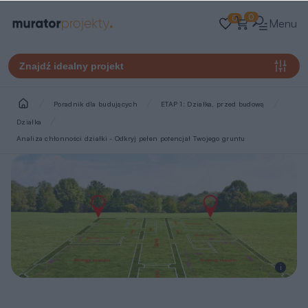
0
0
Menu
Znajdź idealny projekt
Poradnik dla budujących
ETAP 1: Działka, przed budową
Działka
Analiza chłonności działki - Odkryj pełen potencjał Twojego gruntu
i