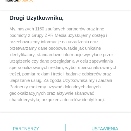
Dołącz do nas
Drogi Użytkowniku,
My, naszych 1160 zaufanych partnerów oraz inne
podmioty z Grupy ZPR Media uzyskujemy dostęp i
przechowujemy informacje na urządzeniu oraz
Odwiedź grupę na Facebooku
przetwarzamy dane osobowe, takie jak unikalne
Gdybym budował drugi raz - mądry Polak
identyfikatory, standardowe informacje wysyłane przez
przed budową
urządzenie czy dane przeglądania w celu zapewniania
spersonalizowanych reklam, wybór spersonalizowanych
Forum Muratora
treści, pomiar reklam i treści, badanie odbiorców oraz
ulepszanie usług. Za zgodą Użytkownika my i Zaufani
Partnerzy możemy używać dokładnych danych
geolokalizacyjnych oraz aktywnie skanować
charakterystykę urządzenia do celów identyfikacji.
Ponieważ cenimy Twoją prywatność, prosimy o zgodę na
korzystanie z tych technologii poprzez kliknięcie
„Akceptuję”. Zgoda jest dobrowolna i zawsze możesz ją
zmienić/wycofać klikając przycisk ustawień prywatności
PARTNERZY
USTAWIENIA