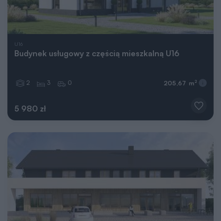
U16
Budynek usługowy z częścią mieszkalną U16
2
3
0
2
205,67 m
5 980 zł