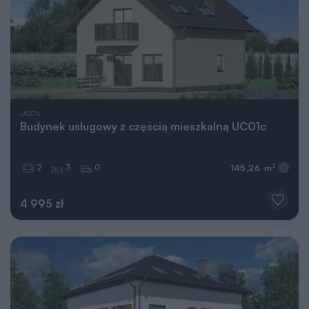
UC01c
Budynek usługowy z częścią mieszkalną UC01c
2
3
0
2
145,26 m
4 995 zł