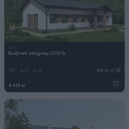
UC67b
Budynek usługowy UC67b
1
0
0
2
104,51 m
4 615 zł