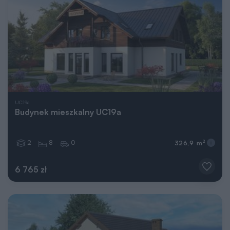
UC19a
Budynek mieszkalny UC19a
2
8
0
2
326,9 m
6 765 zł