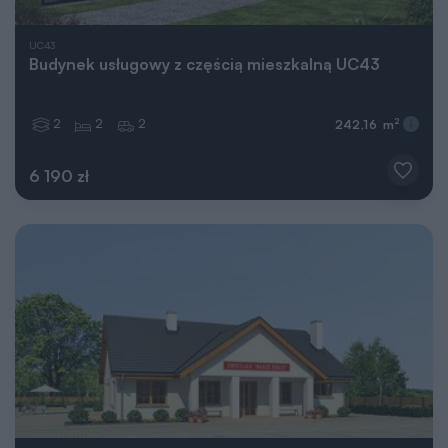
UC43
Budynek usługowy z częścią mieszkalną UC43
2
2
2
2
242,16 m
6 190 zł