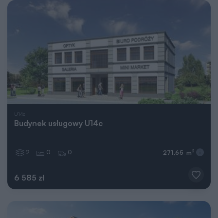
U14c
Budynek usługowy U14c
2
0
0
2
271,65 m
6 585 zł