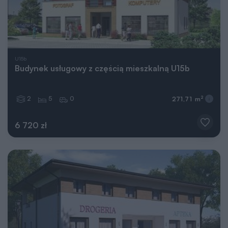
U15b
Budynek usługowy z częścią mieszkalną U15b
2
5
0
2
271,71 m
6 720 zł