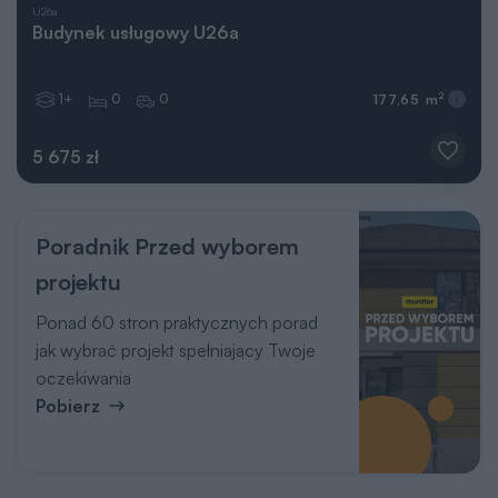
U26a
Budynek usługowy U26a
1+
0
0
2
177,65 m
5 675 zł
Poradnik Przed wyborem
projektu
Ponad 60 stron praktycznych porad
jak wybrać projekt spełniający Twoje
oczekiwania
Pobierz