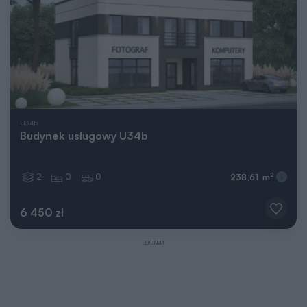
U34b
Budynek usługowy U34b
2
0
0
2
238,61 m
6 450 zł
REKLAMA