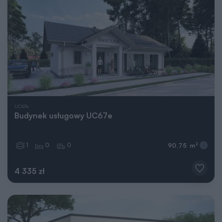
UC67e
Budynek usługowy UC67e
1
0
0
2
90,75 m
4 335 zł