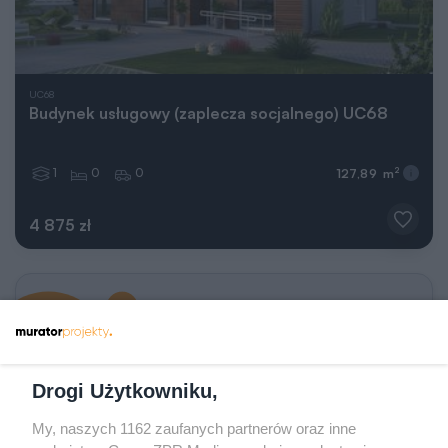
UC68
Budynek usługowy (zaplecza socjalnego) UC68
1
0
0
2
127,89 m
4 875 zł
Następna
strona
Drogi Użytkowniku,
My, naszych 1162 zaufanych partnerów oraz inne
Wprowadź numer strony
Przejdź do poprzedniej strony
Przejdź do kolejnej st