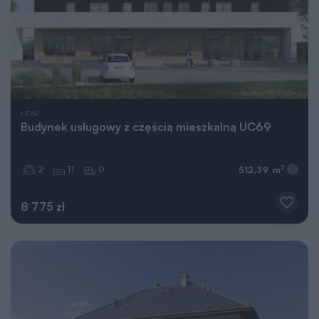
UC69
Budynek usługowy z częścią mieszkalną UC69
2
11
0
2
512,39 m
8 775 zł