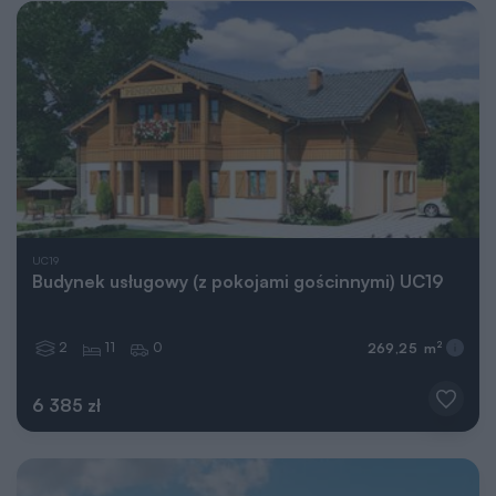
UC19
Budynek usługowy (z pokojami gościnnymi) UC19
2
11
0
2
269,25 m
6 385 zł