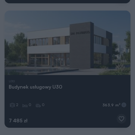
U30
Budynek usługowy U30
2
0
0
2
363,9 m
7 485 zł