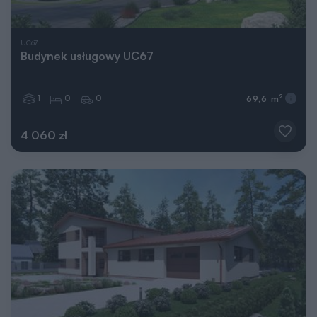
UC67
Budynek usługowy UC67
1
0
0
2
69,6 m
4 060 zł