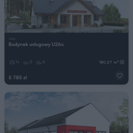
U26c
Budynek usługowy U26c
1+
0
0
2
180,27 m
5 785 zł