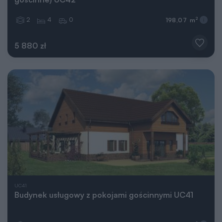
2
4
0
2
198,07 m
5 880 zł
UC41
Budynek usługowy z pokojami gościnnymi UC41