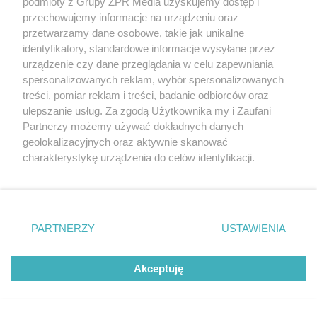
z
4
podmioty z Grupy ZPR Media uzyskujemy dostęp i
przechowujemy informacje na urządzeniu oraz
przetwarzamy dane osobowe, takie jak unikalne
identyfikatory, standardowe informacje wysyłane przez
urządzenie czy dane przeglądania w celu zapewniania
Projekty budynków usługowych w promocji
spersonalizowanych reklam, wybór spersonalizowanych
treści, pomiar reklam i treści, badanie odbiorców oraz
ulepszanie usług. Za zgodą Użytkownika my i Zaufani
Partnerzy możemy używać dokładnych danych
geolokalizacyjnych oraz aktywnie skanować
Zapisz sie na newsletter Murator
charakterystykę urządzenia do celów identyfikacji.
PROJEKTY
Ponieważ cenimy Twoją prywatność, prosimy o zgodę na
korzystanie z tych technologii poprzez kliknięcie
„Akceptuję”. Zgoda jest dobrowolna i zawsze możesz ją
Zapisz się
zmienić/wycofać klikając przycisk ustawień prywatności
PARTNERZY
USTAWIENIA
Otrzymasz e-poradnik „
Dom energooszczędny
”,
znajdujący się w lewym dolnym rogu strony
. Niektóre
a co niedziela do porannej kawy:
rodzaje przetwarzania danych nie wymagają zgody
Akceptuję
użytkownika, ale masz prawo sprzeciwić się takiemu
👍 praktyczne porady związane z budową domu,
przetwarzaniu. Preferencje będą miały zastosowanie tylko
👍 informacje o nowościach i promocjach.
na tej witrynie.