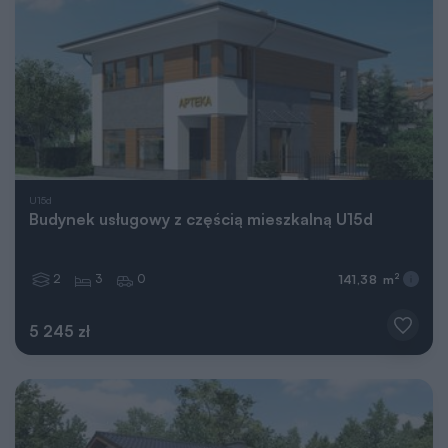
U15d
Budynek usługowy z częścią mieszkalną U15d
2
3
0
2
141,38 m
5 245 zł