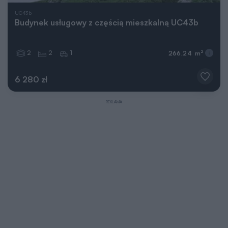
UC43b
Budynek usługowy z częścią mieszkalną UC43b
2
2
1
2
266,24 m
6 280 zł
REKLAMA