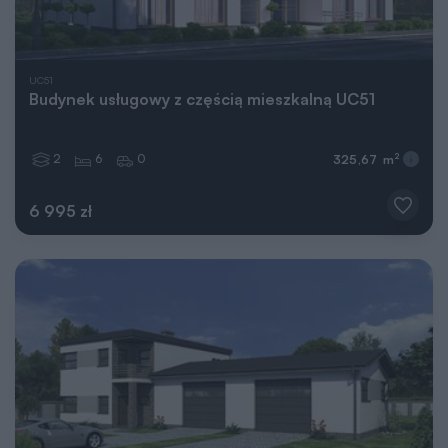
UC51
Budynek usługowy z częścią mieszkalną UC51
2
6
0
2
325,67 m
6 995 zł