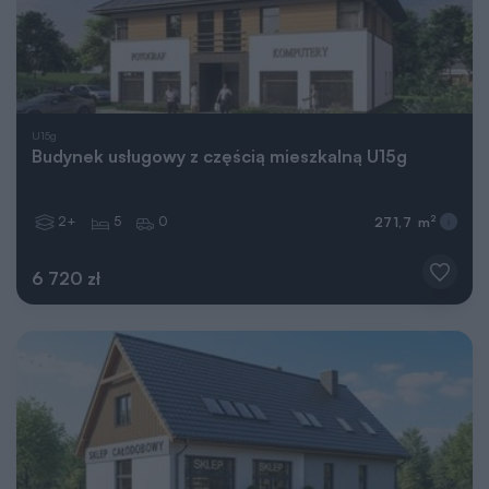
U15g
Budynek usługowy z częścią mieszkalną U15g
2+
5
0
2
271,7 m
6 720 zł