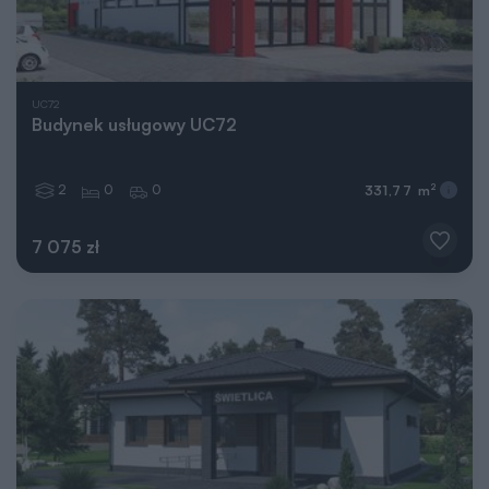
UC72
Budynek usługowy UC72
2
0
0
2
331,77 m
7 075 zł