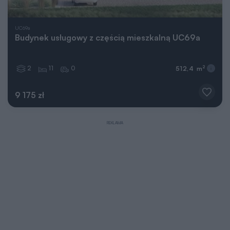
UC69a
Budynek usługowy z częścią mieszkalną UC69a
2
11
0
2
512,4 m
9 175 zł
REKLAMA