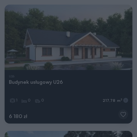
U26
Budynek usługowy U26
1
0
0
2
217,78 m
6 180 zł