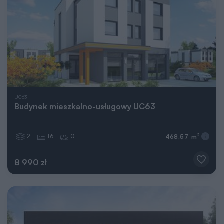
UC63
Budynek mieszkalno-usługowy UC63
2
16
0
2
468,57 m
8 990 zł