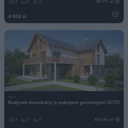
2
6
0
2
311,77 m
6 855 zł
UC70
Budynek mieszkalny (z pokojami gościnnymi) UC70
3
11
0
2
407,45 m