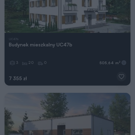
UC47b
Budynek mieszkalny UC47b
3
20
0
2
505,64 m
7 355 zł