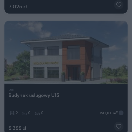
7 025 zł
U15
Budynek usługowy U15
2
0
0
2
150,81 m
5 355 zł