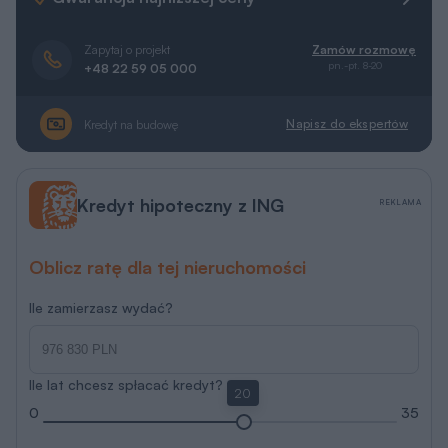
Zapytaj o projekt
Zamów rozmowę
pn.-pt. 8-20
+48 22 59 05 000
Napisz do ekspertów
Kredyt na budowę
Kredyt hipoteczny z ING
REKLAMA
Oblicz ratę dla tej nieruchomości
Ile zamierzasz wydać?
Ile lat chcesz spłacać kredyt?
20
0
35