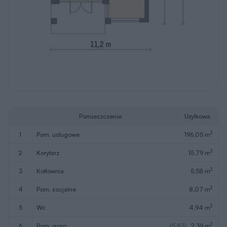
Pomieszczenie
Użytkowa
2
1
pom. usługowe
196,05 m
2
2
korytarz
15,79 m
2
3
kotłownia
5,58 m
2
4
pom. socjalne
8,07 m
2
5
wc
4,94 m
2
6
pom. gosp.
(5,83)
2,39 m