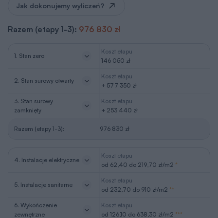
Jak dokonujemy wyliczeń?
Razem (etapy 1-3):
976 830 zł
Koszt etapu
1. Stan zero
146 050 zł
Koszt etapu
2. Stan surowy otwarty
+ 577 350 zł
3. Stan surowy
Koszt etapu
zamknięty
+ 253 440 zł
Razem (etapy 1-3):
976 830 zł
Koszt etapu
4. Instalacje elektryczne
od 62,40 do 219,70 zł/m2
*
Koszt etapu
5. Instalacje sanitarne
od 232,70 do 910 zł/m2
**
6. Wykończenie
Koszt etapu
zewnętrzne
od 126,10 do 638,30 zł/m2
***