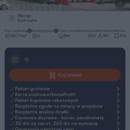
1/5
Wersja
lustrzana
Pow. użytkowa
Kondygnacje
Część mieszkalna
Garaż
Kąt dachu
Wymiary 
2
Nie
0
30
°
11,2 x
331,77
m
2
Kup projekt
Pakiet gratisów
Karta zniżkowa HomeProfit
Pakiet kuponów rabatowych
Bezpłatna zgoda na zmiany w projekcie
Bezpłatna analiza działki
Darmowa dostawa - kurier, paczkomaty
30 dni na zwrot, 365 dni na wymianę
Gwarancja najniższej ceny