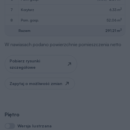
2
7
korytarz
6,33 m
2
8
pom. gosp.
52,06 m
2
Razem
291,21 m
W nawiasach podano powierzchnie pomieszczenia netto
Pobierz rysunki
szczegółowe
Zapytaj o możliwość zmian
Piętro
Wersja lustrzana
Wersja lustrzana