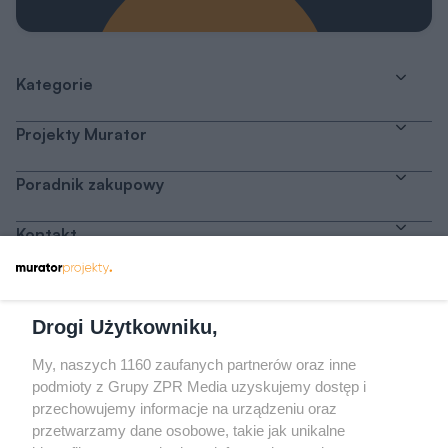
Kategorie
Projekty Murator
Poradnik zakupowy
Kontakt
Dołącz do nas
Drogi Użytkowniku,
My, naszych 1160 zaufanych partnerów oraz inne
podmioty z Grupy ZPR Media uzyskujemy dostęp i
przechowujemy informacje na urządzeniu oraz
Odwiedź grupę na Facebooku
przetwarzamy dane osobowe, takie jak unikalne
Gdybym budował drugi raz - mądry Polak