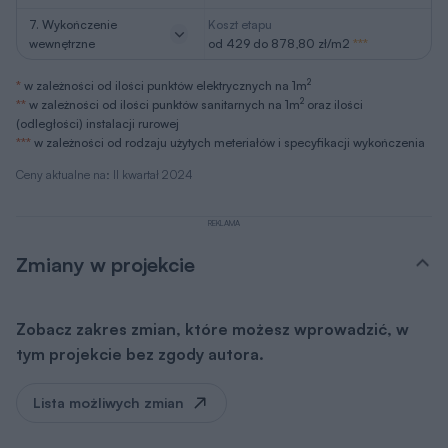
7. Wykończenie
Koszt etapu
wewnętrzne
od 429 do 878,80 zł/m2
***
2
*
w zależności od ilości punktów elektrycznych na 1m
2
**
w zależności od ilości punktów sanitarnych na 1m
oraz ilości
(odległości) instalacji rurowej
***
w zależności od rodzaju użytych meteriałów i specyfikacji wykończenia
Ceny aktualne na: II kwartał 2024
REKLAMA
Zmiany w projekcie
Zobacz zakres zmian, które możesz wprowadzić, w
tym projekcie bez zgody autora.
Lista możliwych zmian