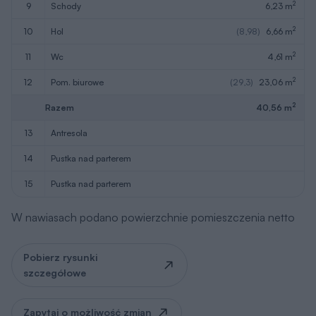
2
9
schody
6,23 m
2
10
hol
(8,98)
6,66 m
2
11
wc
4,61 m
2
12
pom. biurowe
(29,3)
23,06 m
2
Razem
40,56 m
13
antresola
14
pustka nad parterem
15
pustka nad parterem
W nawiasach podano powierzchnie pomieszczenia netto
Pobierz rysunki
szczegółowe
Zapytaj o możliwość zmian