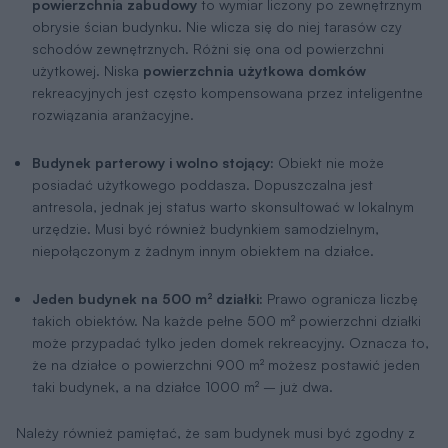
powierzchnia zabudowy
to wymiar liczony po zewnętrznym
obrysie ścian budynku. Nie wlicza się do niej tarasów czy
schodów zewnętrznych. Różni się ona od powierzchni
użytkowej. Niska
powierzchnia użytkowa domków
rekreacyjnych jest często kompensowana przez inteligentne
rozwiązania aranżacyjne.
Budynek parterowy i wolno stojący:
Obiekt nie może
posiadać użytkowego poddasza. Dopuszczalna jest
antresola, jednak jej status warto skonsultować w lokalnym
urzędzie. Musi być również budynkiem samodzielnym,
niepołączonym z żadnym innym obiektem na działce.
Jeden budynek na 500 m² działki:
Prawo ogranicza liczbę
takich obiektów. Na każde pełne 500 m² powierzchni działki
może przypadać tylko jeden domek rekreacyjny. Oznacza to,
że na działce o powierzchni 900 m² możesz postawić jeden
taki budynek, a na działce 1000 m² – już dwa.
Należy również pamiętać, że sam budynek musi być zgodny z