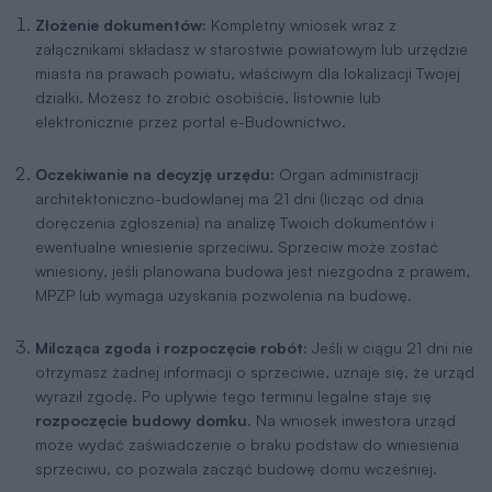
Złożenie dokumentów:
Kompletny wniosek wraz z
załącznikami składasz w starostwie powiatowym lub urzędzie
miasta na prawach powiatu, właściwym dla lokalizacji Twojej
działki. Możesz to zrobić osobiście, listownie lub
elektronicznie przez portal e-Budownictwo.
Oczekiwanie na decyzję urzędu:
Organ administracji
architektoniczno-budowlanej ma 21 dni (licząc od dnia
doręczenia zgłoszenia) na analizę Twoich dokumentów i
ewentualne wniesienie sprzeciwu. Sprzeciw może zostać
wniesiony, jeśli planowana budowa jest niezgodna z prawem,
MPZP lub wymaga uzyskania pozwolenia na budowę.
Milcząca zgoda i rozpoczęcie robót:
Jeśli w ciągu 21 dni nie
otrzymasz żadnej informacji o sprzeciwie, uznaje się, że urząd
wyraził zgodę. Po upływie tego terminu legalne staje się
rozpoczęcie budowy domku
. Na wniosek inwestora urząd
może wydać zaświadczenie o braku podstaw do wniesienia
sprzeciwu, co pozwala zacząć budowę domu wcześniej.