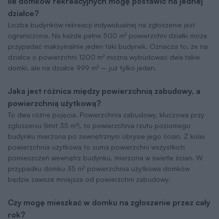
Ile domków rekreacyjnych mogę postawić na jednej
działce?
Liczba budynków rekreacji indywidualnej na zgłoszenie jest
ograniczona. Na każde pełne 500 m² powierzchni działki może
przypadać maksymalnie jeden taki budynek. Oznacza to, że na
działce o powierzchni 1200 m² można wybudować dwa takie
domki, ale na działce 999 m² – już tylko jeden.
Jaka jest różnica między powierzchnią zabudowy, a
powierzchnią użytkową?
To dwa różne pojęcia. Powierzchnia zabudowy, kluczowa przy
zgłoszeniu (limit 35 m²), to powierzchnia rzutu poziomego
budynku mierzona po zewnętrznym obrysie jego ścian. Z kolei
powierzchnia użytkowa to suma powierzchni wszystkich
pomieszczeń wewnątrz budynku, mierzona w świetle ścian. W
przypadku domku 35 m² powierzchnia użytkowa domków
będzie zawsze mniejsza od powierzchni zabudowy.
Czy mogę mieszkać w domku na zgłoszenie przez cały
rok?