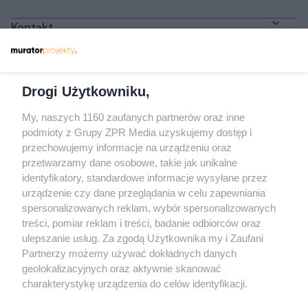
Kontakt
Dołącz do nas
Drogi Użytkowniku,
My, naszych 1160 zaufanych partnerów oraz inne
podmioty z Grupy ZPR Media uzyskujemy dostęp i
przechowujemy informacje na urządzeniu oraz
Odwiedź grupę na Facebooku
przetwarzamy dane osobowe, takie jak unikalne
Gdybym budował drugi raz - mądry Polak
identyfikatory, standardowe informacje wysyłane przez
przed budową
urządzenie czy dane przeglądania w celu zapewniania
spersonalizowanych reklam, wybór spersonalizowanych
Forum Muratora
treści, pomiar reklam i treści, badanie odbiorców oraz
ulepszanie usług. Za zgodą Użytkownika my i Zaufani
Partnerzy możemy używać dokładnych danych
geolokalizacyjnych oraz aktywnie skanować
charakterystykę urządzenia do celów identyfikacji.
Ponieważ cenimy Twoją prywatność, prosimy o zgodę na