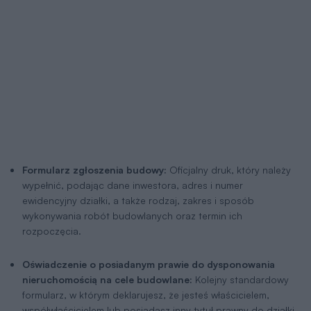
Formularz zgłoszenia budowy:
Oficjalny druk, który należy
wypełnić, podając dane inwestora, adres i numer
ewidencyjny działki, a także rodzaj, zakres i sposób
wykonywania robót budowlanych oraz termin ich
rozpoczęcia.
Oświadczenie o posiadanym prawie do dysponowania
nieruchomością na cele budowlane:
Kolejny standardowy
formularz, w którym deklarujesz, że jesteś właścicielem,
współwłaścicielem lub posiadasz inny tytuł prawny do działki.