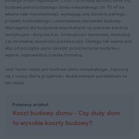
podlega innym regulacjom. Choć i tu istnieją uproszczenia (np.
budowa jednorodzinnego domu mieszkalnego do 70 m² na
własne cele mieszkaniowe), wymagają one złożenia pełnego
projektu budowlanego i ustanowienia kierownika budowy.
Wymagania dla budynków mieszkalnych są znacznie bardziej
restrykcyjne i dotyczą m.in. izolacyjności termicznej, wentylacji
czy minimalnej wysokości pomieszczeń. Dlatego tak ważne jest,
aby od początku jasno określić przeznaczenie budynku i
wybrać odpowiednią ścieżkę formalną.
Jeśli Twoim celem jest budowa domu mieszkalnego, zapoznaj
się z naszą ofertą projektów i dedykowanymi poradnikami na
ten temat.
Polecany artykuł:
Koszt budowy domu - Czy duży dom
to wysokie koszty budowy?