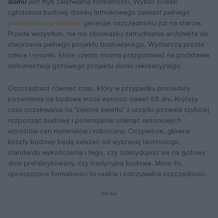
domu
jest tryb załatwiania formalności. Wybór ścieżki
zgłoszenia budowy domku letniskowego zamiast pełnego
pozwolenia na budowę
generuje oszczędności już na starcie.
Przede wszystkim, nie ma obowiązku zatrudniania architekta do
stworzenia pełnego projektu budowlanego. Wystarczą proste
szkice i rysunki, które często można przygotować na podstawie
dokumentacji gotowego projektu domu rekreacyjnego.
Oszczędzasz również czas, który w przypadku procedury
pozwolenia na budowę może wynosić nawet 65 dni. Krótszy
czas oczekiwania na "zielone światło" z urzędu pozwala szybciej
rozpocząć budowę i potencjalnie uniknąć sezonowych
wzrostów cen materiałów i robocizny. Oczywiście, główne
koszty budowy będą zależeć od wybranej technologii,
standardu wykończenia i tego, czy zdecydujesz się na gotowy
dom prefabrykowany, czy tradycyjną budowę. Mimo to,
uproszczone formalności to realna i odczuwalna oszczędność.