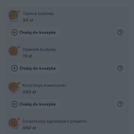
Kategorie
Projekty Murator
Poradnik zakupowy
Kontakt
Dołącz do nas
Drogi Użytkowniku,
My, naszych 1162 zaufanych partnerów oraz inne