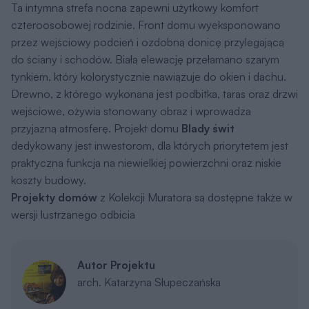
Koszty
Orientacyjne koszty budowy netto - wycena
wskaźnikowa
Jak dokonujemy wyliczeń?
Razem (etapy 1-3):
222 250 zł
Koszt etapu
1. Stan zero
43 798 zł
Koszt etapu
2. Stan surowy otwarty
+ 139 894 zł
3. Stan surowy
Koszt etapu
zamknięty
+ 38 559 zł
Razem (etapy 1-3):
222 250 zł