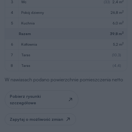
Pomieszczenie
Użytkowa
2
9
schody
4,4 m
2
10
korytarz
2,8 m
2
11
sypialnia
(11,4)
7,5 m
2
12
sypialnia
(13,6)
10,2 m
2
13
sypialnia
(11,9)
8,5 m
2
14
łazienka
(9,5)
5,6 m
2
Razem
39,0 m
W nawiasach podano powierzchnie pomieszczenia netto
Pobierz rysunki