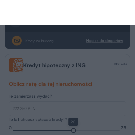
Rzuty, przekrój, elewacje
Parter
39,8 m
2
Wersja lustrzana
Wersja lustrzana