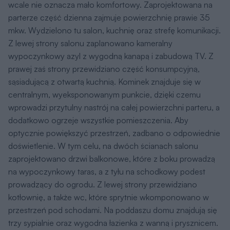
,,budowlanki&#8221;. Wychodząc z założenia, że gust
indywidualny nie podlega dyskusji, nie mówię co jest
dobre, a co złe lub co jest piękne, a co brzydkie.
Pragnieniem moim jest, aby każdy, kto zdobył się
na odwagę i planuje budowę domu, przeanalizował
bardzo dokładnie wiele aspektów wiążących się z tym
przedsięwzięciem. Podczas wielogodzinnych rozmów
z przyszłymi inwestorami staramy się wspólnie
odpowiedzieć na pytania dotyczące ich potrzeb i stylu
życia. Dyskutujemy o miejscu, w którym stanie dom,
o materiałach budowlanych i o sposobie
ich wykorzystania. Wszystkie moje projekty
prezentowane w katalogu powstały pod wpływem
Państwa sugestii i oczekiwań, zarówno wobec
funkcjonalności, jak i estetyki budynku.