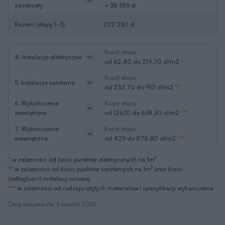
propozycji warto wdrożyć. O zgodę na zmiany możesz
wystąpić nie tylko w momencie zakupu projektu, ale
także później i otrzymasz ją bezpłatnie w ciągu kilku dni.
Zapytaj o dodatkowe zmiany
Pliki do pobrania
Zestawienie materiałów
pdf
Pobierz
Rysunki szczegółowe
pdf
Pobierz
Obrys działki
pdf
Pobierz
Obrys działki
dxf
Pobierz