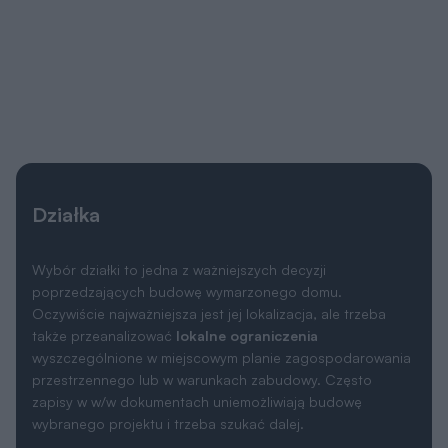
Wersja lustrzana
pdf
dxf
Masz działkę i zastanawiasz się jaki dom
mógłby na niej stanąć? Nie jesteś pewien,
czy dobrze zinterpretowałeś wszystkie
wskaźniki i zapisy miejscowego planu
zagospodarowania przestrzennego lub
warunków zabudowy?
Architekt pomoże Ci:
przeanalizować możliwości zabudowy działki,
podpowie jak najkorzystniej usytuować budynek
względem kierunków świata,