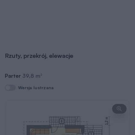
2
Razem
39,8 m
2
6
kotłownia
5,2 m
7
taras
(10,3)
8
taras
(4,4)
W nawiasach podano powierzchnie pomieszczenia netto
Pobierz rysunki
szczegółowe
Zapytaj o możliwość zmian
Poddasze
39 m
2