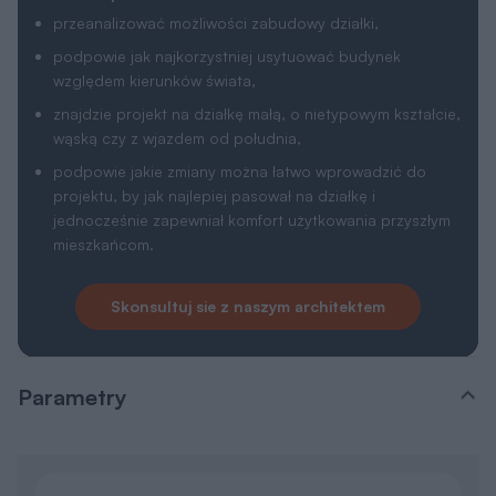
Kubatura
3
438,9 m
Wysokość budynku
8,36 m
Wysokość parteru
2,70 m
Wysokość poddasza / piętra
,91-2,95 m
Wysokość ścianki kolankowej
0,91 m
Wymiary budynku
8 x 8,9 m
Wymiary działki
16 x 16,9 m
Pokoje (z salonem)
4
Łazienki i wc
2
Sezonowość
Całoroczny