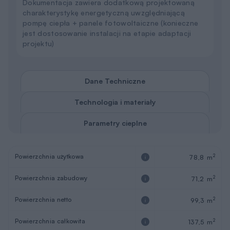
REKLAMA
Opis projektu
Projekt domu
Blady świt
jest dowodem na to, że mały –
wcale nie oznacza mało komfortowy. Zaprojektowana na
parterze część dzienna zajmuje powierzchnię prawie 35
mkw. Wydzielono tu salon, kuchnię oraz strefę komunikacji.