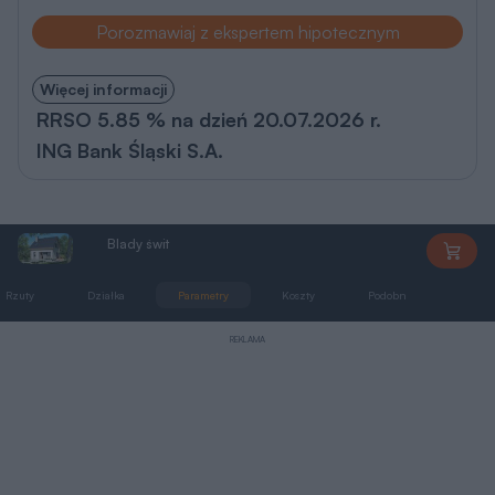
Pomieszczenie
Użytkowa
2
1
przedsionek
2,8 m
2
2
hol
1,8 m
2
3
wc
(3,1)
2,4 m
2
4
pokój dzienny
26,8 m
2
5
kuchnia
6,0 m