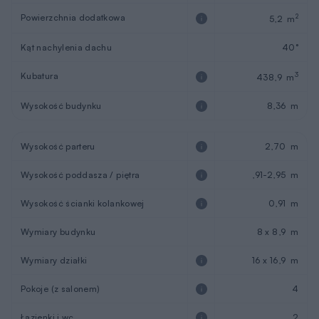
Z lewej strony salonu zaplanowano kameralny
wypoczynkowy azyl z wygodną kanapą i zabudową TV. Z
prawej zaś strony przewidziano część konsumpcyjną,
sąsiadującą z otwartą kuchnią. Kominek znajduje się w
centralnym, wyeksponowanym punkcie, dzięki czemu
wprowadzi przytulny nastrój na całej powierzchni parteru, a
dodatkowo ogrzeje wszystkie pomieszczenia. Aby
optycznie powiększyć przestrzeń, zadbano o odpowiednie
doświetlenie. W tym celu, na dwóch ścianach salonu
zaprojektowano drzwi balkonowe, które z boku prowadzą
na wypoczynkowy taras, a z tyłu na schodkowy podest
prowadzący do ogrodu. Z lewej strony przewidziano
kotłownię, a także wc, które sprytnie wkomponowano w
przestrzeń pod schodami. Na poddaszu domu znajdują się
trzy sypialnie oraz wygodna łazienka z wanną i prysznicem.
Ta intymna strefa nocna zapewni użytkowy komfort
czteroosobowej rodzinie. Front domu wyeksponowano
przez wejściowy podcień i ozdobną donicę przylegającą