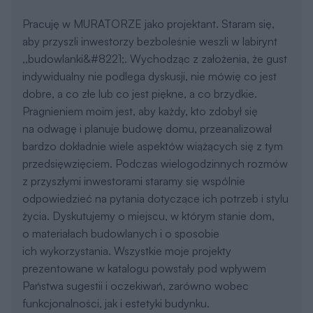
Koszt etapu
4. Instalacje elektryczne
od 62,40 do 219,70 zł/m2
*
Koszt etapu
5. Instalacje sanitarne
od 232,70 do 910 zł/m2
**
6. Wykończenie
Koszt etapu
zewnętrzne
od 126,10 do 638,30 zł/m2
***
7. Wykończenie
Koszt etapu
wewnętrzne
od 429 do 878,80 zł/m2
***
2
*
w zależności od ilości punktów elektrycznych na 1m
2
**
w zależności od ilości punktów sanitarnych na 1m
oraz ilości
(odległości) instalacji rurowej
***
w zależności od rodzaju użytych meteriałów i specyfikacji wykończenia
Ceny aktualne na: II kwartał 2026
REKLAMA
Projekty podobne