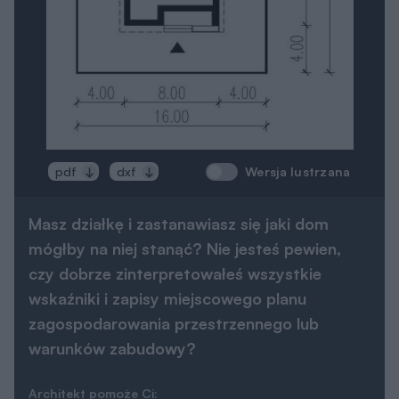
projektu)
Dane Techniczne
Technologia i materiały
Parametry cieplne
Powierzchnia użytkowa
2
78,8 m
Powierzchnia zabudowy
2
71,2 m
Powierzchnia netto
2
99,3 m
Powierzchnia całkowita
2
137,5 m
Powierzchnia dodatkowa
2
5,2 m
Kąt nachylenia dachu
40°