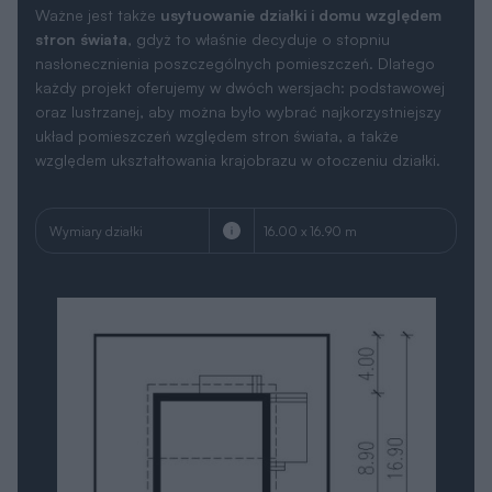
znajdzie projekt na działkę małą, o nietypowym kształcie,
wąską czy z wjazdem od południa,
podpowie jakie zmiany można łatwo wprowadzić do
projektu, by jak najlepiej pasował na działkę i
jednocześnie zapewniał komfort użytkowania przyszłym
mieszkańcom.
Skonsultuj sie z naszym architektem
Parametry
Dokumentacja zawiera dodatkową projektowaną
charakterystykę energetyczną uwzględniającą
pompę ciepła + panele fotowoltaiczne (konieczne
jest dostosowanie instalacji na etapie adaptacji