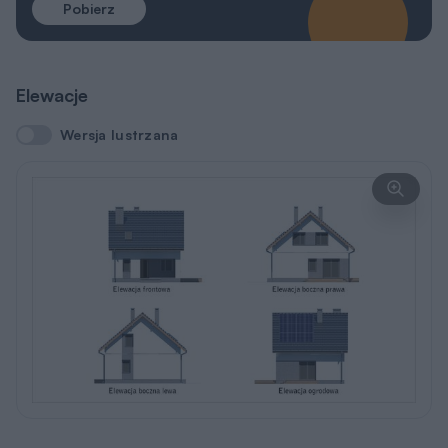
Działka
Wybór działki to jedna z ważniejszych decyzji
poprzedzających budowę wymarzonego domu.
Oczywiście najważniejsza jest jej lokalizacja, ale trzeba
także przeanalizować
lokalne ograniczenia
wyszczególnione w miejscowym planie zagospodarowania
przestrzennego lub w warunkach zabudowy. Często
zapisy w w/w dokumentach uniemożliwiają budowę
wybranego projektu i trzeba szukać dalej.
Ważne jest także
usytuowanie działki i domu względem
stron świata
, gdyż to właśnie decyduje o stopniu
nasłonecznienia poszczególnych pomieszczeń. Dlatego
każdy projekt oferujemy w dwóch wersjach: podstawowej