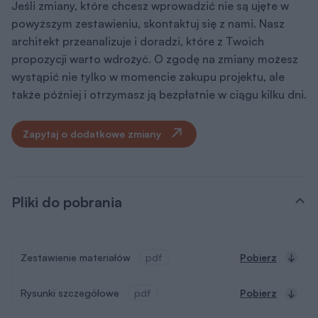
dokumentacji
Kupony rabatowe na
zakupy
Dzięki którym zaoszczędzisz nawet
kilkanaście tysięcy złotych.
Dowiedz się więcej
Projekty małej
architektury
Wybudujesz samodzielnie m.in. domek
dla dzieci czy altanę z grillem.
Pamiętaj