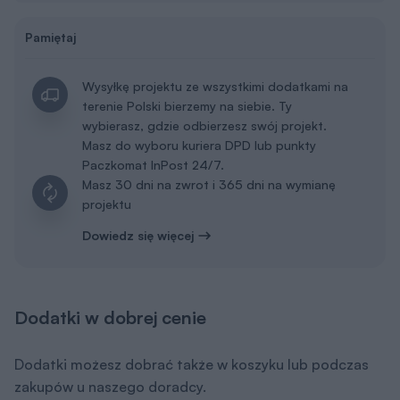
Pokaż więcej dodatków
Zapisz sie na newsletter Murator
PROJEKTY
Zapisz się
Otrzymasz e-poradnik „
Dom energooszczędny
”,
a co niedziela do porannej kawy:
👍 praktyczne porady związane z budową domu,
👍 informacje o nowościach i promocjach.