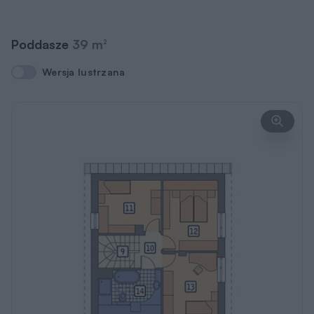
szczegółowe
Zapytaj o możliwość zmian
Przekrój
Wersja lustrzana
Wersja lustrzana