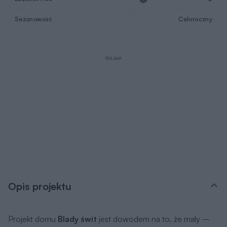
do ściany i schodów. Białą elewację przełamano szarym
tynkiem, który kolorystycznie nawiązuje do okien i dachu.
Drewno, z którego wykonana jest podbitka, taras oraz drzwi
wejściowe, ożywia stonowany obraz i wprowadza
przyjazną atmosferę. Projekt domu
Blady świt
dedykowany jest inwestorom, dla których priorytetem jest
praktyczna funkcja na niewielkiej powierzchni oraz niskie
koszty budowy.
Projekty domów
z Kolekcji Muratora są dostępne także w
wersji lustrzanego odbicia
Autor Projektu
arch. Katarzyna Słupeczańska
Pracuję w MURATORZE jako projektant. Staram się,
aby przyszli inwestorzy bezboleśnie weszli w labirynt