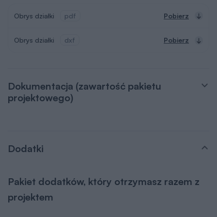
Wysyłkę projektu ze wszystkimi dodatkami na
terenie Polski bierzemy na siebie. Ty
wybierasz, gdzie odbierzesz swój projekt.
Masz do wyboru kuriera DPD lub punkty
Paczkomat InPost 24/7.
Masz 30 dni na zwrot i 365 dni na wymianę
projektu
Dowiedz się więcej
Dodatki w dobrej cenie
Dodatki możesz dobrać także w koszyku lub podczas
zakupów u naszego doradcy.
Tablica budowy
50 zł