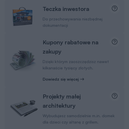
Dodaj do koszyka
Dziennik budowy
19 zł
Dodaj do koszyka
Kosztorys inwestorski
550 zł
Dodaj do koszyka
Dodatkowy egzemplarz projektu
650 zł
Dodaj do koszyka