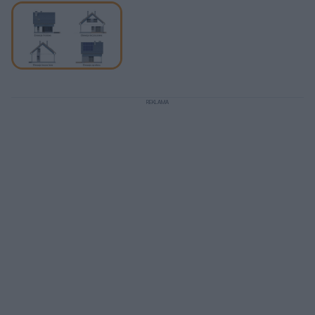
oraz lustrzanej, aby można było wybrać najkorzystniejszy
układ pomieszczeń względem stron świata, a także
względem ukształtowania krajobrazu w otoczeniu działki.
Wymiary działki
16.00 x 16.90 m