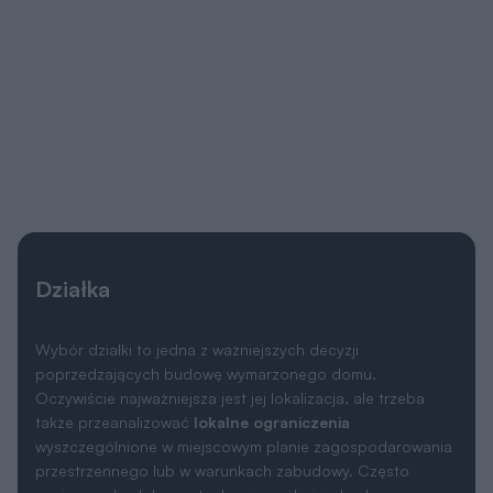
Działka
Wybór działki to jedna z ważniejszych decyzji
poprzedzających budowę wymarzonego domu.
Oczywiście najważniejsza jest jej lokalizacja, ale trzeba
także przeanalizować
lokalne ograniczenia
wyszczególnione w miejscowym planie zagospodarowania
przestrzennego lub w warunkach zabudowy. Często