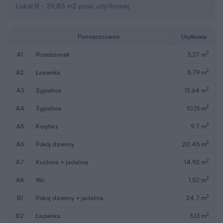
Lokal B - 29,83 m2 pow. użytkowej
Pomieszczenie
Użytkowa
2
A1
przedsionek
3,37 m
2
A2
łazienka
5,79 m
2
A3
sypialnia
15,64 m
2
A4
sypialnia
10,15 m
2
A5
korytarz
9,7 m
2
A6
pokój dzienny
20,45 m
2
A7
kuchnia + jadalnia
14,92 m
2
A8
wc
1,52 m
2
B1
pokój dzienny + jadalnia
24,7 m
2
B2
łazienka
5,13 m