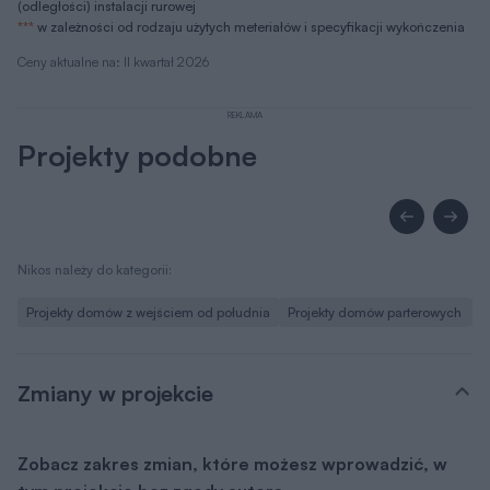
(odległości) instalacji rurowej
***
w zależności od rodzaju użytych meteriałów i specyfikacji wykończenia
Ceny aktualne na: II kwartał 2026
REKLAMA
Projekty podobne
Nikos należy do kategorii:
Projekty domów z wejściem od południa
Projekty domów parterowych
P
Zmiany w projekcie
Zobacz zakres zmian, które możesz wprowadzić, w