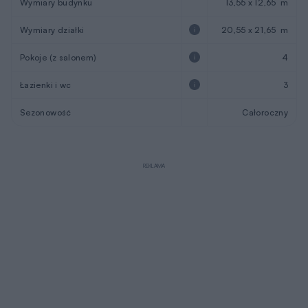
Wymiary budynku
13,55 x 12,65 m
Wymiary działki
20,55 x 21,65 m
Pokoje (z salonem)
4
Łazienki i wc
3
Sezonowość
Całoroczny
REKLAMA