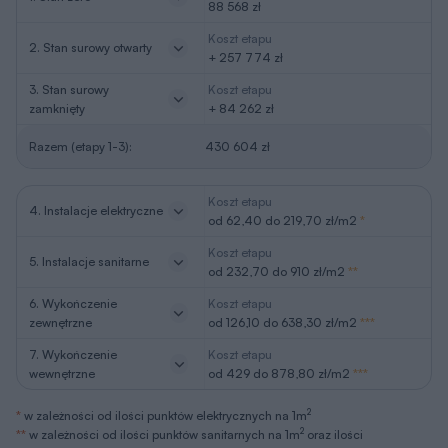
88 568 zł
Koszt etapu
2. Stan surowy otwarty
+ 257 774 zł
3. Stan surowy
Koszt etapu
zamknięty
+ 84 262 zł
Razem (etapy 1-3):
430 604 zł
Koszt etapu
4. Instalacje elektryczne
od 62,40 do 219,70 zł/m2
*
Koszt etapu
5. Instalacje sanitarne
od 232,70 do 910 zł/m2
**
6. Wykończenie
Koszt etapu
zewnętrzne
od 126,10 do 638,30 zł/m2
***
7. Wykończenie
Koszt etapu
wewnętrzne
od 429 do 878,80 zł/m2
***
2
*
w zależności od ilości punktów elektrycznych na 1m
2
**
w zależności od ilości punktów sanitarnych na 1m
oraz ilości