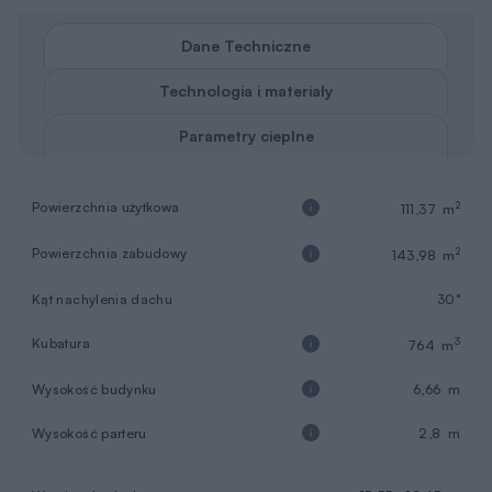
Dane Techniczne
Technologia i materiały
Parametry cieplne
Powierzchnia użytkowa
2
111,37 m
Powierzchnia zabudowy
2
143,98 m
Kąt nachylenia dachu
30°
Kubatura
3
764 m
Wysokość budynku
6,66 m
Wysokość parteru
2,8 m