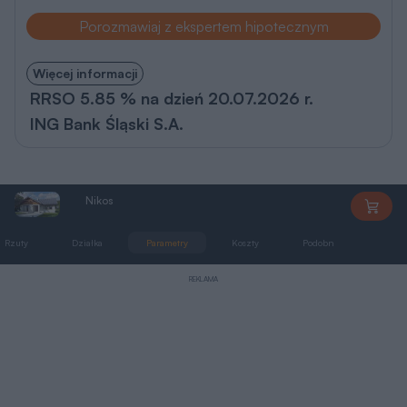
Porozmawiaj z ekspertem hipotecznym
Więcej informacji
RRSO 5.85 % na dzień 20.07.2026 r.
ING Bank Śląski S.A.
Nikos
AP099
Rzuty
Działka
Parametry
Koszty
Podobne
Zmia
REKLAMA