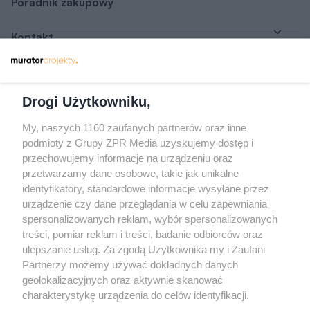
Poradnik zakupowy
Kontakt
Dołącz do nas
Drogi Użytkowniku,
My, naszych 1160 zaufanych partnerów oraz inne
podmioty z Grupy ZPR Media uzyskujemy dostęp i
przechowujemy informacje na urządzeniu oraz
Odwiedź grupę na Facebooku
przetwarzamy dane osobowe, takie jak unikalne
Gdybym budował drugi raz - mądry Polak
identyfikatory, standardowe informacje wysyłane przez
przed budową
urządzenie czy dane przeglądania w celu zapewniania
spersonalizowanych reklam, wybór spersonalizowanych
Forum Muratora
treści, pomiar reklam i treści, badanie odbiorców oraz
ulepszanie usług. Za zgodą Użytkownika my i Zaufani
Partnerzy możemy używać dokładnych danych
geolokalizacyjnych oraz aktywnie skanować
charakterystykę urządzenia do celów identyfikacji.
Ponieważ cenimy Twoją prywatność, prosimy o zgodę na