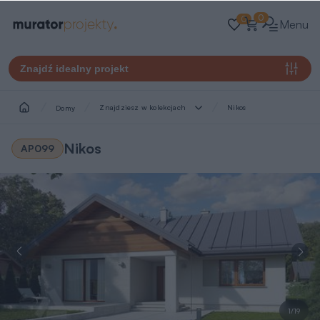
0
0
Menu
Znajdź idealny projekt
Znajdziesz w kolekcjach
Nikos
Domy
Nikos
AP099
1/19