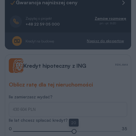
Gwarancja najniższej ceny
Zapytaj o projekt
Zamów rozmowę
pn.-pt. 8-20
+48 22 59 05 000
Napisz do ekspertów
Kredyt na budowę
Kredyt hipoteczny z ING
REKLAMA
Oblicz ratę dla tej nieruchomości
Ile zamierzasz wydać?
Ile lat chcesz spłacać kredyt?
20
0
35