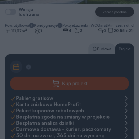
Wersja
Zobacz podobne
lustrzana
Pow. użytkowa
Kondygnacje
Pokoje
Łazienki i WC
Garaż
Min. szer. i dł. dzia
2
4
3
0
20,55 x 21,65
111,37
m
1
Budowa
Projekt
Kup projekt
Pakiet gratisów
Karta zniżkowa HomeProfit
Pakiet kuponów rabatowych
Bezpłatna zgoda na zmiany w projekcie
Bezpłatna analiza działki
Darmowa dostawa - kurier, paczkomaty
30 dni na zwrot, 365 dni na wymianę