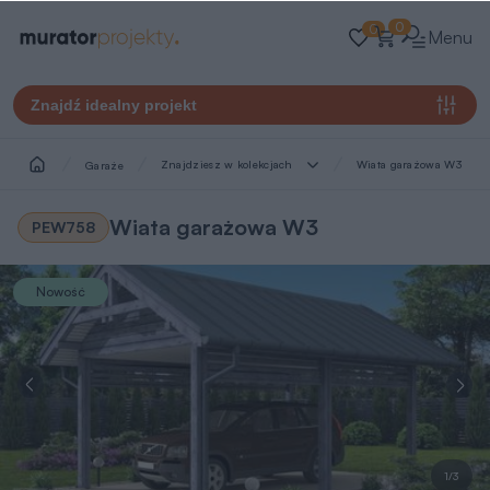
0
0
Menu
Znajdź idealny projekt
Znajdziesz w kolekcjach
Wiata garażowa W3
Garaże
Wiata garażowa W3
PEW758
Nowość
1/3