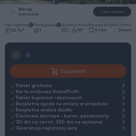
Wersja
Zobacz podobne
lustrzana
Pow. użytkowa
Kondygnacje
Garaż
Kąt dachu
Wymiary budynku
Technolo
2
1
30
°
4 x 6
m
Drewnian
23,7
m
1
Kup projekt
Pakiet gratisów
Karta zniżkowa HomeProfit
Pakiet kuponów rabatowych
Bezpłatna zgoda na zmiany w projekcie
Bezpłatna analiza działki
Darmowa dostawa - kurier, paczkomaty
30 dni na zwrot, 365 dni na wymianę
Gwarancja najniższej ceny