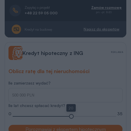
Zapytaj o projekt
Zamów rozmowę
pn.-pt. 8-20
+48 22 59 05 000
Napisz do ekspertów
Kredyt na budowę
Kredyt hipoteczny z ING
REKLAMA
Oblicz ratę dla tej nieruchomości
Ile zamierzasz wydać?
Ile lat chcesz spłacać kredyt?
20
0
35
Porozmawiaj z ekspertem hipotecznym