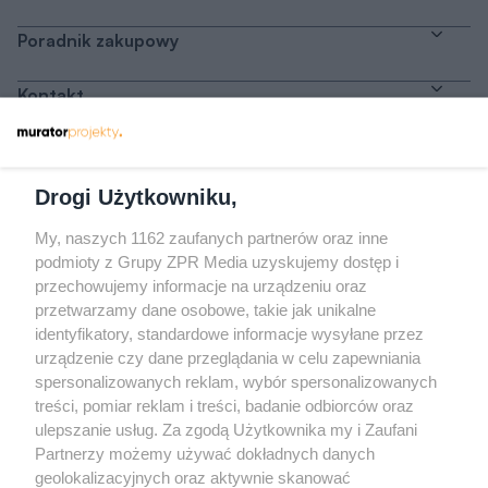
Poradnik zakupowy
Kontakt
Dołącz do nas
Drogi Użytkowniku,
My, naszych 1162 zaufanych partnerów oraz inne
podmioty z Grupy ZPR Media uzyskujemy dostęp i
przechowujemy informacje na urządzeniu oraz
Odwiedź grupę na Facebooku
przetwarzamy dane osobowe, takie jak unikalne
Gdybym budował drugi raz - mądry Polak
identyfikatory, standardowe informacje wysyłane przez
przed budową
urządzenie czy dane przeglądania w celu zapewniania
spersonalizowanych reklam, wybór spersonalizowanych
Forum Muratora
treści, pomiar reklam i treści, badanie odbiorców oraz
ulepszanie usług. Za zgodą Użytkownika my i Zaufani
Partnerzy możemy używać dokładnych danych
geolokalizacyjnych oraz aktywnie skanować