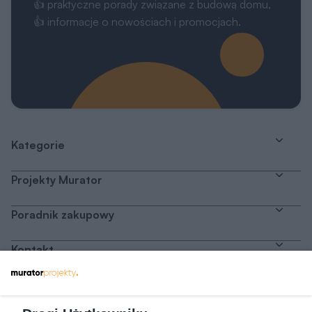
👍 praktyczne porady związane z budową domu,
👍 informacje o nowościach i promocjach.
Kategorie
Projekty Murator
Poradnik zakupowy
Kontakt
Dołącz do nas