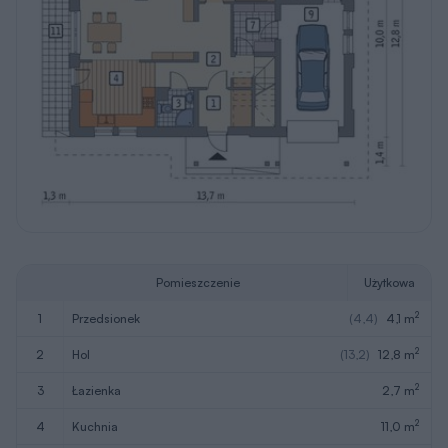
Pomieszczenie
Użytkowa
2
1
przedsionek
(4,4)
4,1 m
2
2
hol
(13,2)
12,8 m
2
3
łazienka
2,7 m
2
4
kuchnia
11,0 m