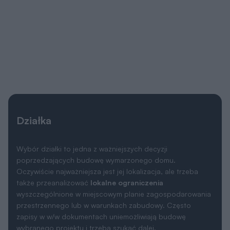
Działka
Wybór działki to jedna z ważniejszych decyzji
poprzedzających budowę wymarzonego domu.
Oczywiście najważniejsza jest jej lokalizacja, ale trzeba
także przeanalizować
lokalne ograniczenia
wyszczególnione w miejscowym planie zagospodarowania
przestrzennego lub w warunkach zabudowy. Często
zapisy w w/w dokumentach uniemożliwiają budowę
wybranego projektu i trzeba szukać dalej.