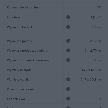
Kąt nachylenia dachu
35°
Kubatura
3
781 m
Wysokość budynku
7,81 m
Wysokość parteru
2,72 m
Wysokość poddasza / piętra
,74-2,73 m
Wysokość ścianki kolankowej
0,74 m
Wymiary budynku
13,7 x 12,8 m
Wymiary działki
21,7 x 20,8 m
Pokoje (z salonem)
6
Łazienki i wc
3