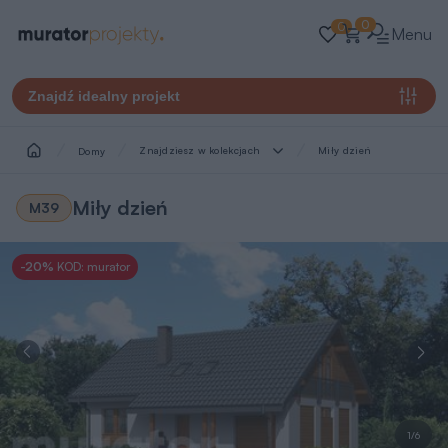
0
0
Menu
Znajdź idealny projekt
Znajdziesz w kolekcjach
Miły dzień
Domy
Miły dzień
M39
-20%
KOD: murator
1/6