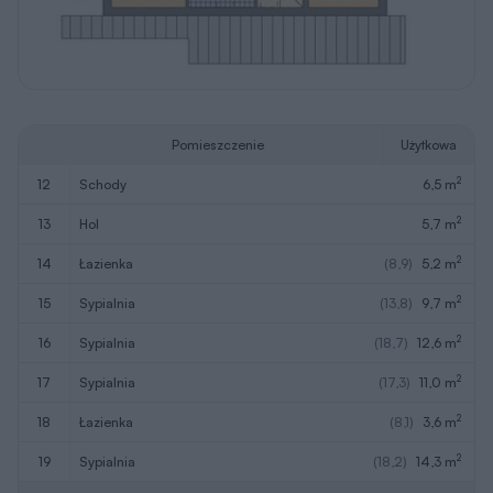
Pomieszczenie
Użytkowa
2
12
schody
6,5 m
2
13
hol
5,7 m
2
14
łazienka
(8,9)
5,2 m
2
15
sypialnia
(13,8)
9,7 m
2
16
sypialnia
(18,7)
12,6 m
2
17
sypialnia
(17,3)
11,0 m
2
18
łazienka
(8,1)
3,6 m
2
19
sypialnia
(18,2)
14,3 m