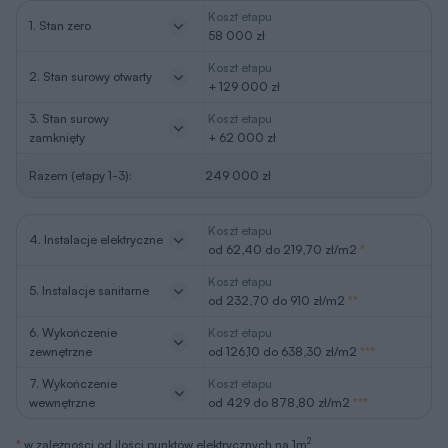
Koszt etapu
1. Stan zero
58 000 zł
Koszt etapu
2. Stan surowy otwarty
+ 129 000 zł
3. Stan surowy
Koszt etapu
zamknięty
+ 62 000 zł
Razem (etapy 1-3):
249 000 zł
Koszt etapu
4. Instalacje elektryczne
od 62,40 do 219,70 zł/m2
*
Koszt etapu
5. Instalacje sanitarne
od 232,70 do 910 zł/m2
**
6. Wykończenie
Koszt etapu
zewnętrzne
od 126,10 do 638,30 zł/m2
***
7. Wykończenie
Koszt etapu
wewnętrzne
od 429 do 878,80 zł/m2
***
2
*
w zależności od ilości punktów elektrycznych na 1m