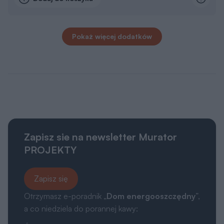
Pokaż więcej dodatków
Zapisz sie na newsletter Murator
PROJEKTY
Zapisz się
Otrzymasz e-poradnik „
Dom energooszczędny
”,
a co niedziela do porannej kawy: