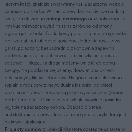
którym każdy znajdzie swój własny kąt. Zadaszone wejście
zaprasza do środka. W sieni przewidziano miejsce na dużą
szafę. Z ustawnego
pokoju dziennego
oraz połączonej z
nim kuchni można wyjść na taras zarówno od strony
ogrodu jak i z boku. Dodatkowy pokój na parterze sprawdzi
się jako gabinet lub pokój gościnny. Jednostanowiskowy
garaż, połączony bezpośrednio z kotłownią zapewnia
oddzielenie części technicznej od mieszkalnej poprzez
spiżarnię – śluzę. Tą drogą możemy wnieść do domu
zakupy. Na poddasze wejdziemy, doświetloną oknem
połaciowym, klatką schodową. Na górze zaprojektowano
sypialnię rodziców z indywidualną łazienką, do której
promienie słoneczne wpadają przez wysokie okna (zwane
porte-fenetrami). Dwie naprzeciwległe sypialnie posiadają
wyjście na zadaszony balkon. Dbałość o detale
architektoniczne powoduje, że mimo prostej bryły dom jest
ciekawy i atrakcyjny.
Projekty domów
z Kolekcji Muratora dostępne są także w