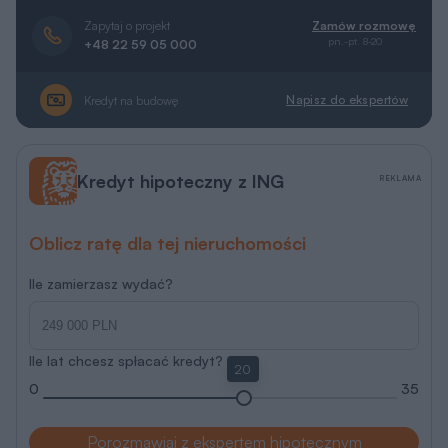
Zapytaj o projekt
Zamów rozmowę
pn.-pt. 8-20
+48 22 59 05 000
Napisz do ekspertów
Kredyt na budowę
Kredyt hipoteczny z ING
REKLAMA
Oblicz ratę dla tej nieruchomości
Ile zamierzasz wydać?
Ile lat chcesz spłacać kredyt?
20
0
35
Porozmawiaj z ekspertem hipotecznym