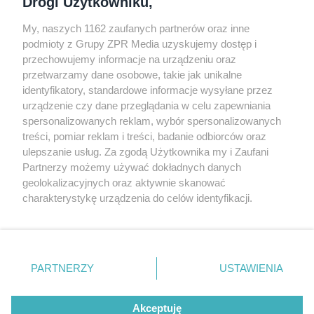
Drogi Użytkowniku,
My, naszych 1162 zaufanych partnerów oraz inne
podmioty z Grupy ZPR Media uzyskujemy dostęp i
przechowujemy informacje na urządzeniu oraz
Odwiedź grupę na Facebooku
przetwarzamy dane osobowe, takie jak unikalne
Gdybym budował drugi raz - mądry Polak
identyfikatory, standardowe informacje wysyłane przez
przed budową
urządzenie czy dane przeglądania w celu zapewniania
spersonalizowanych reklam, wybór spersonalizowanych
Forum Muratora
treści, pomiar reklam i treści, badanie odbiorców oraz
ulepszanie usług. Za zgodą Użytkownika my i Zaufani
Partnerzy możemy używać dokładnych danych
geolokalizacyjnych oraz aktywnie skanować
charakterystykę urządzenia do celów identyfikacji.
Ponieważ cenimy Twoją prywatność, prosimy o zgodę na
korzystanie z tych technologii poprzez kliknięcie
„Akceptuję”. Zgoda jest dobrowolna i zawsze możesz ją
zmienić/wycofać klikając przycisk ustawień prywatności
PARTNERZY
USTAWIENIA
znajdujący się w lewym dolnym rogu strony
. Niektóre
rodzaje przetwarzania danych nie wymagają zgody
Akceptuję
użytkownika, ale masz prawo sprzeciwić się takiemu
projekty.muratordom.pl
© 2026