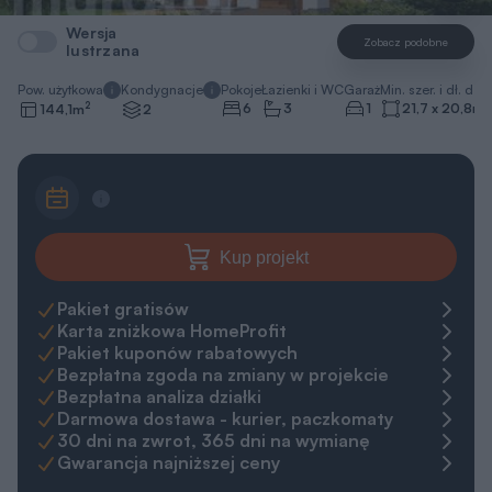
Wersja
Zobacz podobne
lustrzana
Pow. użytkowa
Kondygnacje
Pokoje
Łazienki i WC
Garaż
Min. szer. i dł. dzia
2
6
3
1
21,7 x 20,8
m
144,1
m
2
Kup projekt
Pakiet gratisów
Karta zniżkowa HomeProfit
Pakiet kuponów rabatowych
Bezpłatna zgoda na zmiany w projekcie
Bezpłatna analiza działki
Darmowa dostawa - kurier, paczkomaty
30 dni na zwrot, 365 dni na wymianę
Gwarancja najniższej ceny