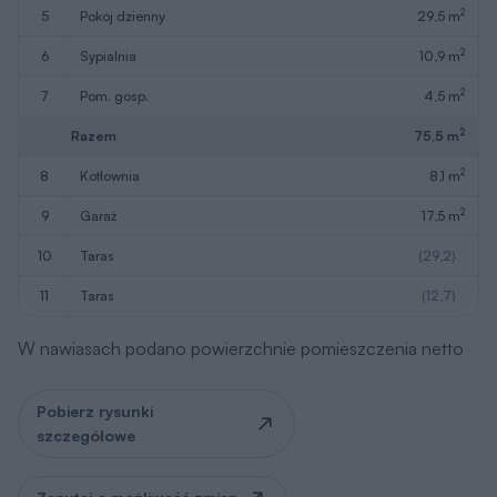
2
5
pokój dzienny
29,5 m
2
6
sypialnia
10,9 m
2
7
pom. gosp.
4,5 m
2
Razem
75,5 m
2
8
kotłownia
8,1 m
2
9
garaż
17,5 m
10
taras
(29,2)
11
taras
(12,7)
W nawiasach podano powierzchnie pomieszczenia netto
Pobierz rysunki
szczegółowe