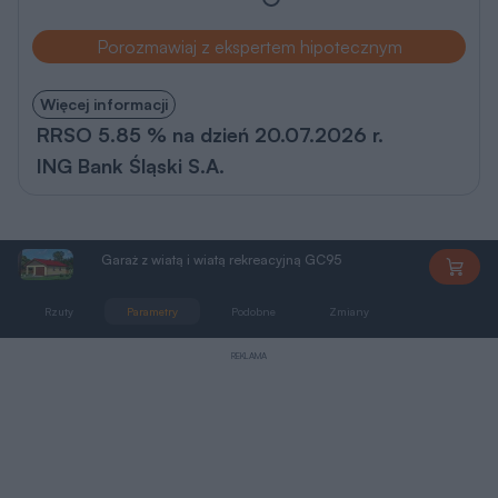
Porozmawiaj z ekspertem hipotecznym
Więcej informacji
RRSO 5.85 % na dzień 20.07.2026 r.
ING Bank Śląski S.A.
Garaż z wiatą i wiatą rekreacyjną GC95
GC95
Rzuty
Parametry
Podobne
Zmiany
Pliki do pobra
REKLAMA