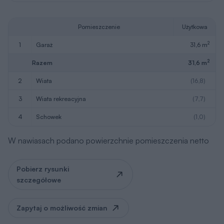
Pomieszczenie
Użytkowa
2
1
garaż
31,6 m
2
Razem
31,6 m
2
wiata
(16,8)
3
wiata rekreacyjna
(7,7)
4
schowek
(1,0)
W nawiasach podano powierzchnie pomieszczenia netto
Pobierz rysunki
szczegółowe
Zapytaj o możliwość zmian