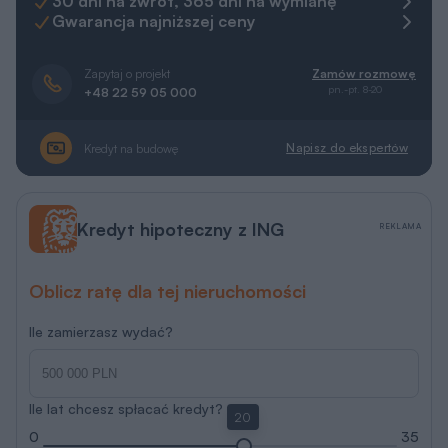
30 dni na zwrot, 365 dni na wymianę
Gwarancja najniższej ceny
Zapytaj o projekt
Zamów rozmowę
pn.-pt. 8-20
+48 22 59 05 000
Napisz do ekspertów
Kredyt na budowę
Kredyt hipoteczny z ING
REKLAMA
Oblicz ratę dla tej nieruchomości
Ile zamierzasz wydać?
Ile lat chcesz spłacać kredyt?
20
0
35