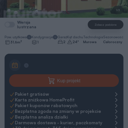
1/3
Wersja
Zobacz podobne
lustrzana
Pow. użytkowa
Kondygnacje
Garaż
Kąt dachu
Technologia
Sezonowość
2
2
24
°
Murowa
Całoroczny
31,6
m
1
Kup projekt
Pakiet gratisów
Karta zniżkowa HomeProfit
Pakiet kuponów rabatowych
Bezpłatna zgoda na zmiany w projekcie
Bezpłatna analiza działki
Darmowa dostawa - kurier, paczkomaty