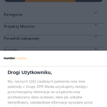
Kategorie
Projekty Murator
Poradnik zakupowy
Kontakt
Dołącz do nas
Drogi Użytkowniku,
My, naszych 1162 zaufanych partnerów oraz inne
podmioty z Grupy ZPR Media uzyskujemy dostęp i
przechowujemy informacje na urządzeniu oraz
Odwiedź grupę na Facebooku
przetwarzamy dane osobowe, takie jak unikalne
Gdybym budował drugi raz - mądry Polak
identyfikatory, standardowe informacje wysyłane przez
przed budową