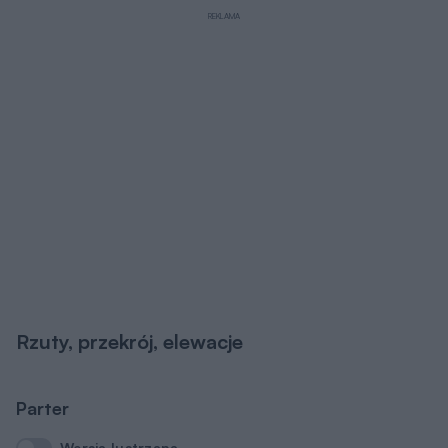
REKLAMA
Rzuty, przekrój, elewacje
Parter
Wersja lustrzana