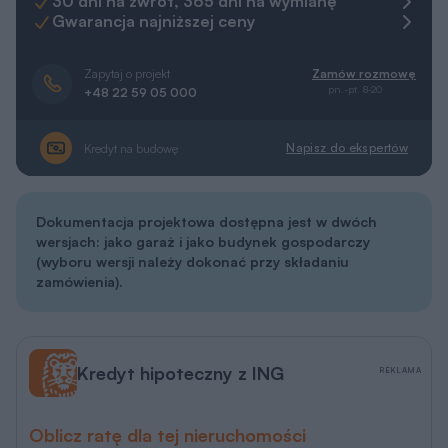
30 dni na zwrot, 365 dni na wymianę
Gwarancja najniższej ceny
Zapytaj o projekt
Zamów rozmowę
pn.-pt. 8-20
+48 22 59 05 000
Napisz do ekspertów
Kredyt na budowę
Dokumentacja projektowa dostępna jest w dwóch
wersjach: jako garaż i jako budynek gospodarczy
(wyboru wersji należy dokonać przy składaniu
zamówienia).
Kredyt hipoteczny z ING
REKLAMA
Oblicz ratę dla tej nieruchomości