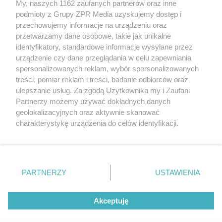
My, naszych 1162 zaufanych partnerów oraz inne
podmioty z Grupy ZPR Media uzyskujemy dostęp i
przechowujemy informacje na urządzeniu oraz
Odwiedź grupę na Facebooku
przetwarzamy dane osobowe, takie jak unikalne
Gdybym budował drugi raz - mądry Polak
identyfikatory, standardowe informacje wysyłane przez
przed budową
urządzenie czy dane przeglądania w celu zapewniania
spersonalizowanych reklam, wybór spersonalizowanych
Forum Muratora
treści, pomiar reklam i treści, badanie odbiorców oraz
ulepszanie usług. Za zgodą Użytkownika my i Zaufani
Partnerzy możemy używać dokładnych danych
geolokalizacyjnych oraz aktywnie skanować
charakterystykę urządzenia do celów identyfikacji.
Ponieważ cenimy Twoją prywatność, prosimy o zgodę na
korzystanie z tych technologii poprzez kliknięcie
„Akceptuję”. Zgoda jest dobrowolna i zawsze możesz ją
zmienić/wycofać klikając przycisk ustawień prywatności
PARTNERZY
USTAWIENIA
znajdujący się w lewym dolnym rogu strony
. Niektóre
rodzaje przetwarzania danych nie wymagają zgody
Akceptuję
użytkownika, ale masz prawo sprzeciwić się takiemu
projekty.muratordom.pl
© 2026
przetwarzaniu. Preferencje będą miały zastosowanie tylko