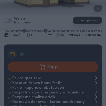
1/6
Wersja
Zobacz podobne
lustrzana
Pow. użytkowa
Kondygnacje
Garaż
Kąt dachu
Technologia
Sezonowość
2
1
30
°
Murowa
Całoroczny
50,15
m
1
Kup projekt
Pakiet gratisów
Karta zniżkowa HomeProfit
Pakiet kuponów rabatowych
Bezpłatna zgoda na zmiany w projekcie
Bezpłatna analiza działki
Darmowa dostawa - kurier, paczkomaty