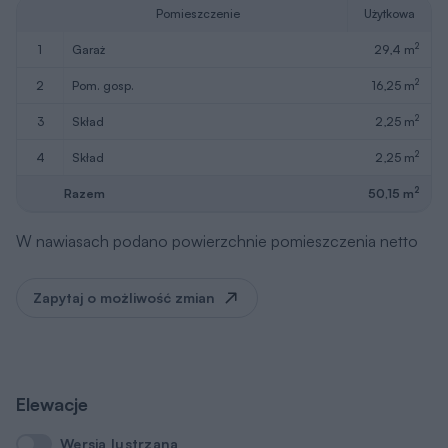
Pomieszczenie
Użytkowa
2
1
garaż
29,4 m
2
2
pom. gosp.
16,25 m
2
3
skład
2,25 m
2
4
skład
2,25 m
2
Razem
50,15 m
W nawiasach podano powierzchnie pomieszczenia netto
Zapytaj o możliwość zmian
Elewacje
Wersja lustrzana
Wersja lustrzana