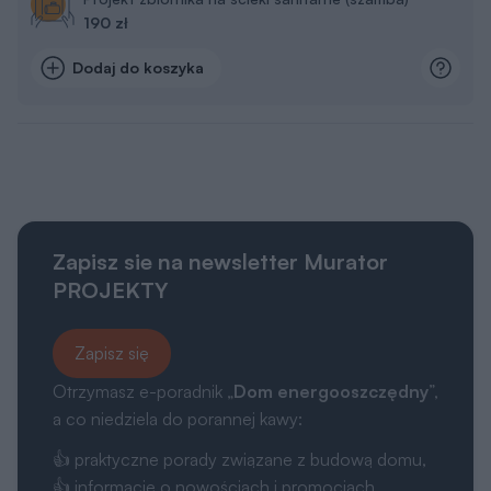
190 zł
Dodaj do koszyka
Zapisz sie na newsletter Murator
PROJEKTY
Zapisz się
Otrzymasz e-poradnik „
Dom energooszczędny
”,
a co niedziela do porannej kawy:
👍 praktyczne porady związane z budową domu,
👍 informacje o nowościach i promocjach.