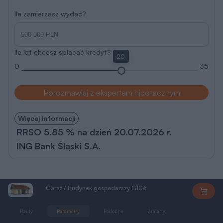
Ile zamierzasz wydać?
Ile lat chcesz spłacać kredyt?
20
0
35
Porozmawiaj z ekspertem hipotecznym
Więcej informacji
RRSO 5.85 % na dzień 20.07.2026 r.
ING Bank Śląski S.A.
Garaż / Budynek gospodarczy G106
PEG187
Rzuty
Parametry
Podobne
Zmiany
Dokumentacja