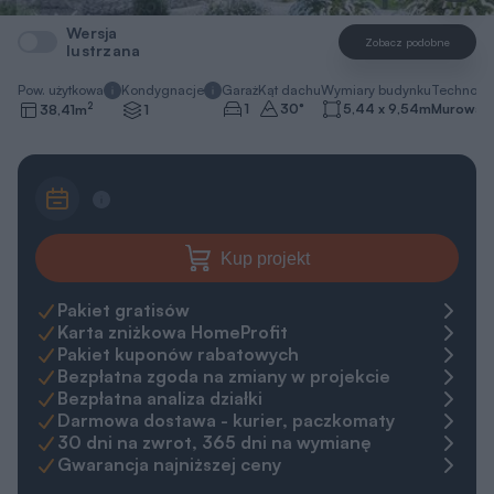
Wersja
Zobacz podobne
lustrzana
Pow. użytkowa
Kondygnacje
Garaż
Kąt dachu
Wymiary budynku
Technolo
2
1
30
°
5,44 x 9,54
m
Murowa
38,41
m
1
Kup projekt
Pakiet gratisów
Karta zniżkowa HomeProfit
Pakiet kuponów rabatowych
Bezpłatna zgoda na zmiany w projekcie
Bezpłatna analiza działki
Darmowa dostawa - kurier, paczkomaty
30 dni na zwrot, 365 dni na wymianę
Gwarancja najniższej ceny