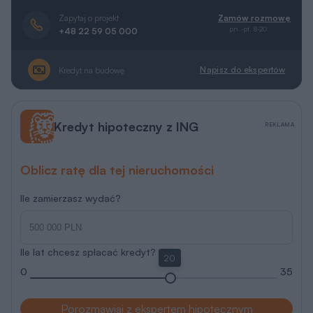
Zapytaj o projekt
Zamów rozmowę
pn.-pt. 8-20
+48 22 59 05 000
Napisz do ekspertów
Kredyt na budowę
Kredyt hipoteczny z ING
REKLAMA
Oblicz ratę dla tej nieruchomości
Ile zamierzasz wydać?
Ile lat chcesz spłacać kredyt?
20
0
35
Porozmawiaj z ekspertem hipotecznym