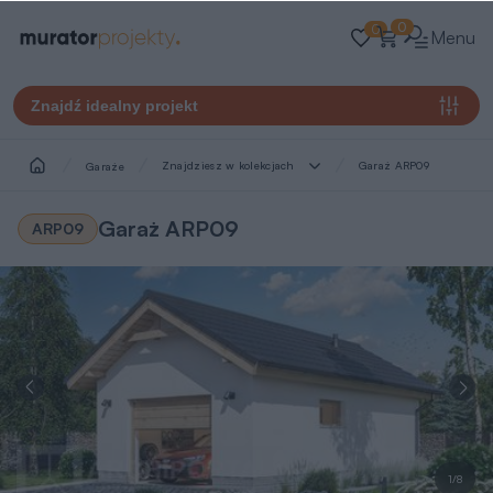
0
0
Menu
Znajdź idealny projekt
Znajdziesz w kolekcjach
Garaż ARP09
Garaże
Garaż ARP09
ARP09
1/8