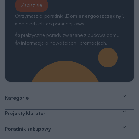
Zapisz się
Otrzymasz e-poradnik „
Dom energooszczędny
”,
a co niedziela do porannej kawy:
👍 praktyczne porady związane z budową domu,
👍 informacje o nowościach i promocjach.
Kategorie
Projekty Murator
Poradnik zakupowy