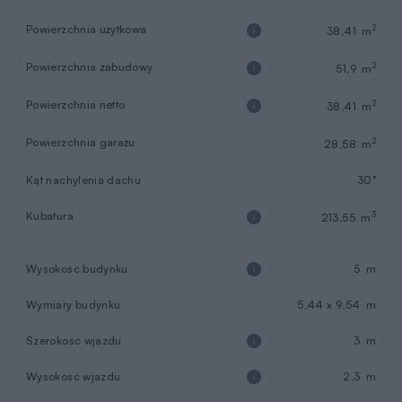
Powierzchnia użytkowa
2
38,41 m
Powierzchnia zabudowy
2
51,9 m
Powierzchnia netto
2
38,41 m
Powierzchnia garażu
2
28,58 m
Kąt nachylenia dachu
30°
Kubatura
3
213,55 m
Wysokość budynku
5 m
Wymiary budynku
5,44 x 9,54 m
Szerokość wjazdu
3 m
Wysokość wjazdu
2,3 m