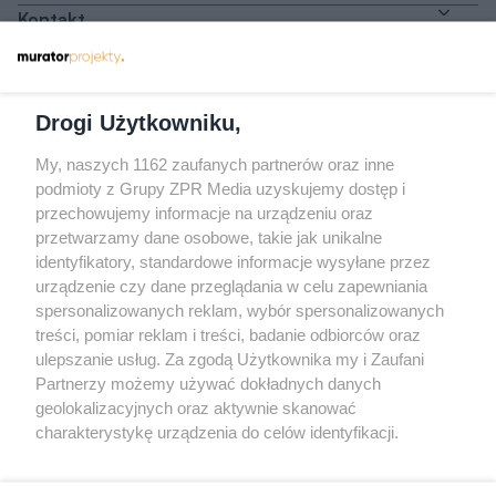
Kontakt
Dołącz do nas
Drogi Użytkowniku,
My, naszych 1162 zaufanych partnerów oraz inne
podmioty z Grupy ZPR Media uzyskujemy dostęp i
przechowujemy informacje na urządzeniu oraz
Odwiedź grupę na Facebooku
przetwarzamy dane osobowe, takie jak unikalne
Gdybym budował drugi raz - mądry Polak
identyfikatory, standardowe informacje wysyłane przez
przed budową
urządzenie czy dane przeglądania w celu zapewniania
spersonalizowanych reklam, wybór spersonalizowanych
Forum Muratora
treści, pomiar reklam i treści, badanie odbiorców oraz
ulepszanie usług. Za zgodą Użytkownika my i Zaufani
Partnerzy możemy używać dokładnych danych
geolokalizacyjnych oraz aktywnie skanować
charakterystykę urządzenia do celów identyfikacji.
Ponieważ cenimy Twoją prywatność, prosimy o zgodę na
korzystanie z tych technologii poprzez kliknięcie