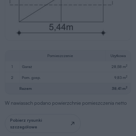
Pomieszczenie
Użytkowa
2
1
garaż
28,58 m
2
2
pom. gosp.
9,83 m
2
Razem
38,41 m
W nawiasach podano powierzchnie pomieszczenia netto
Pobierz rysunki
szczegółowe