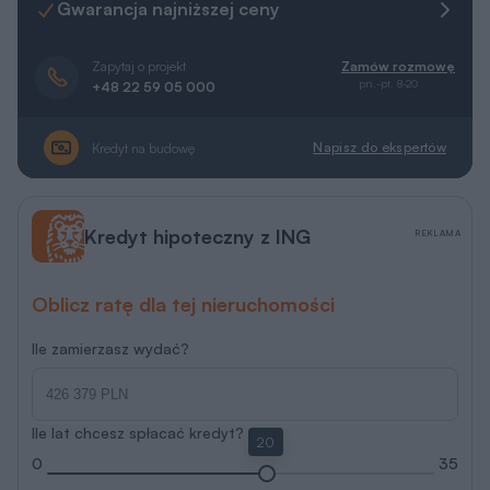
Gwarancja najniższej ceny
Zapytaj o projekt
Zamów rozmowę
pn.-pt. 8-20
+48 22 59 05 000
Napisz do ekspertów
Kredyt na budowę
Kredyt hipoteczny z ING
REKLAMA
Oblicz ratę dla tej nieruchomości
Ile zamierzasz wydać?
Ile lat chcesz spłacać kredyt?
20
0
35