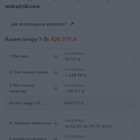
wskaźnikowa
Jak dokonujemy wyliczeń?
Razem (etapy 1-3):
426 379 zł
Koszt etapu
1. Stan zero
119 571 zł
Koszt etapu
2. Stan surowy otwarty
+ 248 391 zł
3. Stan surowy
Koszt etapu
zamknięty
+ 58 417 zł
Razem (etapy 1-3):
426 379 zł
Koszt etapu
4. Instalacje elektryczne
od 62,40 do 219,70 zł/m2
*
Koszt etapu
5. Instalacje sanitarne