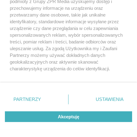
podmioty z Grupy ZPR Media uzyskujemy dostęp i
przechowujemy informacje na urządzeniu oraz
Odwiedź grupę na Facebooku
przetwarzamy dane osobowe, takie jak unikalne
Gdybym budował drugi raz - mądry Polak
identyfikatory, standardowe informacje wysyłane przez
przed budową
urządzenie czy dane przeglądania w celu zapewniania
spersonalizowanych reklam, wybór spersonalizowanych
Forum Muratora
treści, pomiar reklam i treści, badanie odbiorców oraz
ulepszanie usług. Za zgodą Użytkownika my i Zaufani
Partnerzy możemy używać dokładnych danych
geolokalizacyjnych oraz aktywnie skanować
charakterystykę urządzenia do celów identyfikacji.
Ponieważ cenimy Twoją prywatność, prosimy o zgodę na
korzystanie z tych technologii poprzez kliknięcie
„Akceptuję”. Zgoda jest dobrowolna i zawsze możesz ją
zmienić/wycofać klikając przycisk ustawień prywatności
PARTNERZY
USTAWIENIA
znajdujący się w lewym dolnym rogu strony
. Niektóre
rodzaje przetwarzania danych nie wymagają zgody
Akceptuję
użytkownika, ale masz prawo sprzeciwić się takiemu
projekty.muratordom.pl
© 2026
przetwarzaniu. Preferencje będą miały zastosowanie tylko
na tej witrynie.
REKLAMA