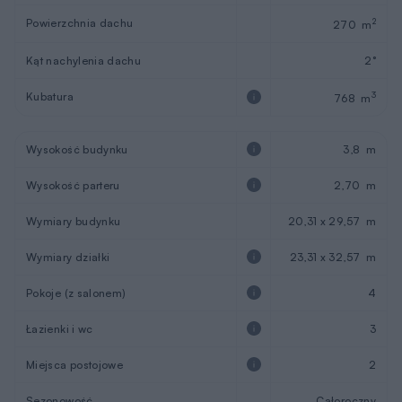
Powierzchnia dachu
2
270 m
Kąt nachylenia dachu
2°
Kubatura
3
768 m
Wysokość budynku
3,8 m
Wysokość parteru
2,70 m
Wymiary budynku
20,31 x 29,57 m
Wymiary działki
23,31 x 32,57 m
Pokoje (z salonem)
4
Łazienki i wc
3
Miejsca postojowe
2
Sezonowość
Całoroczny