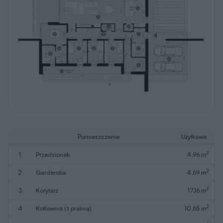
Pomieszczenie
Użytkowa
2
1
przedsionek
4,96 m
2
2
garderoba
4,69 m
2
3
korytarz
17,16 m
2
4
kotłownia (z pralnią)
10,65 m