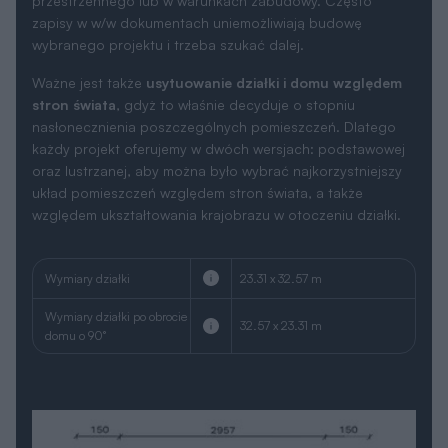
przestrzennego lub w warunkach zabudowy. Często
zapisy w w/w dokumentach uniemożliwiają budowę
wybranego projektu i trzeba szukać dalej.
Ważne jest także
usytuowanie działki i domu względem
stron świata
, gdyż to właśnie decyduje o stopniu
nasłonecznienia poszczególnych pomieszczeń. Dlatego
każdy projekt oferujemy w dwóch wersjach: podstawowej
oraz lustrzanej, aby można było wybrać najkorzystniejszy
układ pomieszczeń względem stron świata, a także
względem ukształtowania krajobrazu w otoczeniu działki.
Wymiary działki
23.31 x 32.57 m
Wymiary działki po obrocie
32.57 x 23.31 m
domu o 90°