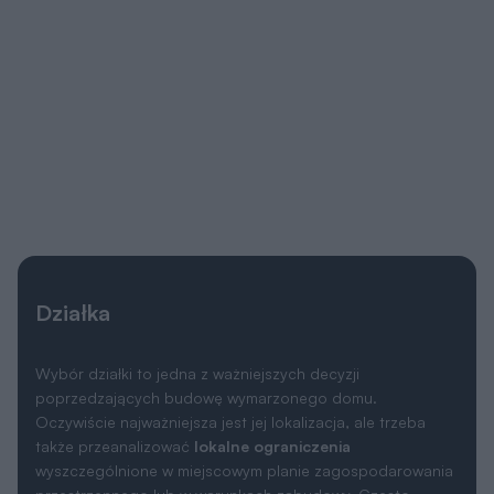
Działka
Wybór działki to jedna z ważniejszych decyzji
poprzedzających budowę wymarzonego domu.
Oczywiście najważniejsza jest jej lokalizacja, ale trzeba
także przeanalizować
lokalne ograniczenia
wyszczególnione w miejscowym planie zagospodarowania