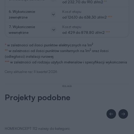
od 232,70 do 910 zł/m2
**
6. Wykończenie
Koszt etapu
zewnętrzne
od 126,10 do 638,30 zł/m2
***
7. Wykończenie
Koszt etapu
wewnętrzne
od 429 do 878,80 zł/m2
***
2
*
w zależności od ilości punktów elektrycznych na 1m
2
**
w zależności od ilości punktów sanitarnych na 1m
oraz ilości
(odległości) instalacji rurowej
***
w zależności od rodzaju użytych meteriałów i specyfikacji wykończenia
Ceny aktualne na: II kwartał 2026
REKLAMA
Projekty podobne
HOMEKONCEPT 112 należy do kategorii: