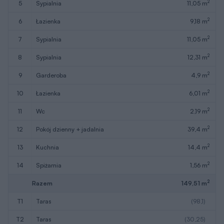
2
5
sypialnia
11,05 m
2
6
łazienka
9,18 m
2
7
sypialnia
11,05 m
2
8
sypialnia
12,31 m
2
9
garderoba
4,9 m
2
10
łazienka
6,01 m
2
11
wc
2,19 m
2
12
pokój dzienny + jadalnia
39,4 m
2
13
kuchnia
14,4 m
2
14
spiżarnia
1,56 m
2
Razem
149,51 m
T1
taras
(98,1)
T2
taras
(30,25)