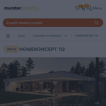
0
0
Menu
Znajdź idealny projekt
Znajdziesz w kolekcjach
HOMEKONCEPT 112
Domy
HOMEKONCEPT 112
HK112
1/43