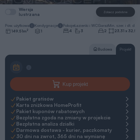
Wersja
Zobacz podobne
lustrzana
Pow. użytkowa
Kondygnacje
Pokoje
Łazienki i WC
Garaż
Min. szer. i dł. dzia
2
4
3
2
23,31 x 32,57
149,51
m
1
Budowa
Projekt
Kup projekt
Pakiet gratisów
Karta zniżkowa HomeProfit
Pakiet kuponów rabatowych
Bezpłatna zgoda na zmiany w projekcie
Bezpłatna analiza działki
Darmowa dostawa - kurier, paczkomaty
30 dni na zwrot, 365 dni na wymianę