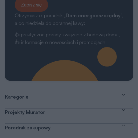
Zapisz się
Otrzymasz e-poradnik „
Dom energooszczędny
”,
a co niedziela do porannej kawy:
👍 praktyczne porady związane z budową domu,
👍 informacje o nowościach i promocjach.
Kategorie
Projekty Murator
Poradnik zakupowy