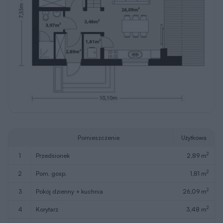
Pomieszczenie
Użytkowa
2
1
przedsionek
2,89 m
2
2
pom. gosp.
1,81 m
2
3
pokój dzienny + kuchnia
26,09 m
2
4
korytarz
3,48 m