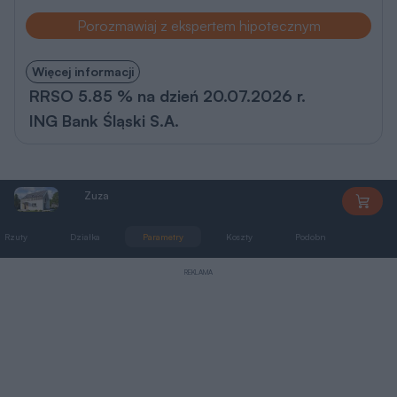
Porozmawiaj z ekspertem hipotecznym
Więcej informacji
RRSO 5.85 % na dzień 20.07.2026 r.
ING Bank Śląski S.A.
Zuza
AP239
Rzuty
Działka
Parametry
Koszty
Podobne
Zmia
REKLAMA