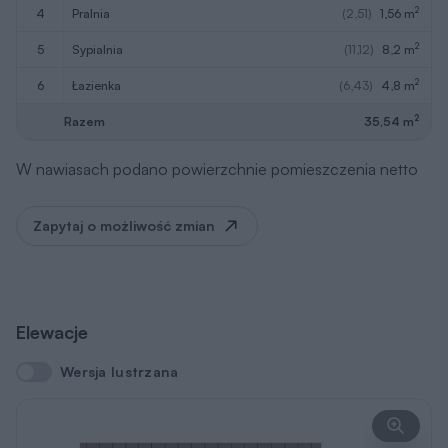
2
4
pralnia
(2,51)
1,56 m
2
5
sypialnia
(11,12)
8,2 m
2
6
łazienka
(6,43)
4,8 m
2
Razem
35,54 m
W nawiasach podano powierzchnie pomieszczenia netto
Zapytaj o możliwość zmian
Elewacje
Wersja lustrzana
Wersja lustrzana