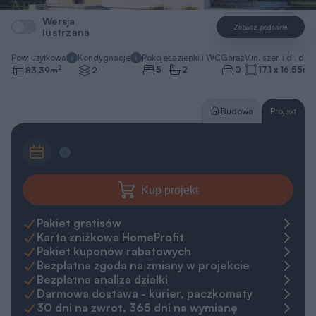
Wersja
Zobacz podobne
lustrzana
Pow. użytkowa
Kondygnacje
Pokoje
Łazienki i WC
Garaż
Min. szer. i dł. dzia
2
5
2
0
17,1 x 16,55
m
83,39
m
2
Budowa
Projekt
Kup projekt
Pakiet gratisów
Karta zniżkowa HomeProfit
Pakiet kuponów rabatowych
Bezpłatna zgoda na zmiany w projekcie
Bezpłatna analiza działki
Darmowa dostawa - kurier, paczkomaty
30 dni na zwrot, 365 dni na wymianę