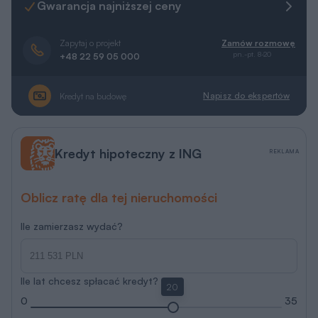
Gwarancja najniższej ceny
Zapytaj o projekt
Zamów rozmowę
pn.-pt. 8-20
+48 22 59 05 000
Napisz do ekspertów
Kredyt na budowę
Kredyt hipoteczny z ING
REKLAMA
Oblicz ratę dla tej nieruchomości
Ile zamierzasz wydać?
Ile lat chcesz spłacać kredyt?
20
0
35