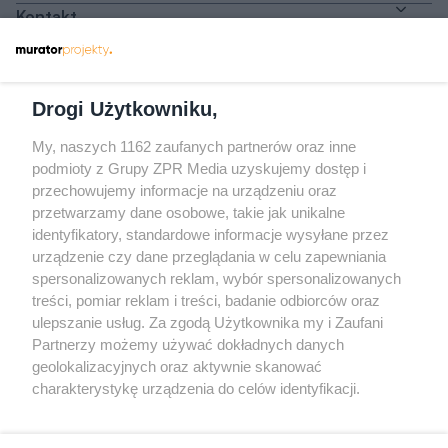
Kontakt
Dołącz do nas
Drogi Użytkowniku,
My, naszych 1162 zaufanych partnerów oraz inne
podmioty z Grupy ZPR Media uzyskujemy dostęp i
przechowujemy informacje na urządzeniu oraz
Odwiedź grupę na Facebooku
przetwarzamy dane osobowe, takie jak unikalne
Gdybym budował drugi raz - mądry Polak
identyfikatory, standardowe informacje wysyłane przez
przed budową
urządzenie czy dane przeglądania w celu zapewniania
spersonalizowanych reklam, wybór spersonalizowanych
Forum Muratora
treści, pomiar reklam i treści, badanie odbiorców oraz
ulepszanie usług. Za zgodą Użytkownika my i Zaufani
Partnerzy możemy używać dokładnych danych
geolokalizacyjnych oraz aktywnie skanować
charakterystykę urządzenia do celów identyfikacji.
Ponieważ cenimy Twoją prywatność, prosimy o zgodę na
korzystanie z tych technologii poprzez kliknięcie