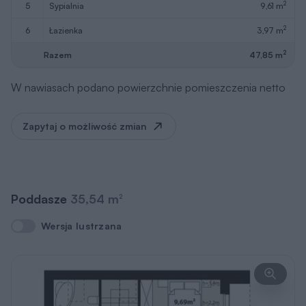
2
5
sypialnia
9,61 m
2
6
łazienka
3,97 m
2
Razem
47,85 m
W nawiasach podano powierzchnie pomieszczenia netto
Zapytaj o możliwość zmian
Poddasze
35,54 m
2
Wersja lustrzana
Wersja lustrzana