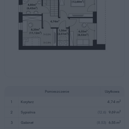
Pomieszczenie
Użytkowa
2
1
korytarz
4,74 m
2
2
sypialnia
(12,6)
9,69 m
2
3
gabinet
(8,53)
6,55 m