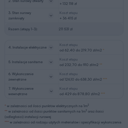
2. Stan surowy otwarty
+ 132 118 zł
3. Stan surowy
Koszt etapu
zamknięty
+ 36 415 zł
Razem (etapy 1-3):
211 531 zł
Koszt etapu
4. Instalacje elektryczne
od 62,40 do 219,70 zł/m2
*
Koszt etapu
5. Instalacje sanitarne
od 232,70 do 910 zł/m2
**
6. Wykończenie
Koszt etapu
zewnętrzne
od 126,10 do 638,30 zł/m2
***
7. Wykończenie
Koszt etapu
wewnętrzne
od 429 do 878,80 zł/m2
***
2
*
w zależności od ilości punktów elektrycznych na 1m
2
**
w zależności od ilości punktów sanitarnych na 1m
oraz ilości
(odległości) instalacji rurowej
***
w zależności od rodzaju użytych meteriałów i specyfikacji wykończenia