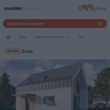
0
0
Menu
Znajdź idealny projekt
Znajdziesz w kolekcjach
Zuza
Domy
Zuza
AP239
1/13