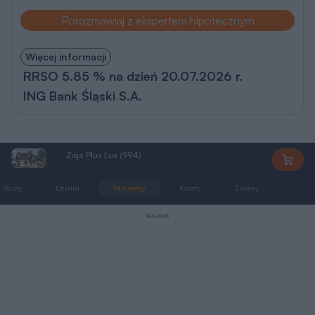
Porozmawiaj z ekspertem hipotecznym
Więcej informacji
RRSO 5.85 % na dzień 20.07.2026 r.
ING Bank Śląski S.A.
Zoja Plus Lux (994)
AN994
Rzuty
Działka
Parametry
Koszty
Zmiany
Pliki 
REKLAMA