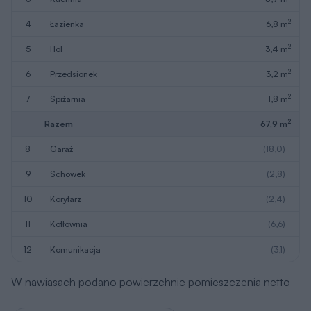
2
4
łazienka
6,8 m
2
5
hol
3,4 m
2
6
przedsionek
3,2 m
2
7
spiżarnia
1,8 m
2
Razem
67,9 m
8
garaż
(18,0)
9
schowek
(2,8)
10
korytarz
(2,4)
11
kotłownia
(6,6)
12
komunikacja
(3,1)
W nawiasach podano powierzchnie pomieszczenia netto