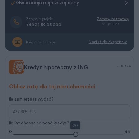
Gwarancja najniższej ceny
Zapytaj o projekt
Zamów rozmowę
pn.-pt. 8-20
+48 22 59 05 000
Napisz do ekspertów
Kredyt na budowę
Kredyt hipoteczny z ING
REKLAMA
Oblicz ratę dla tej nieruchomości
Ile zamierzasz wydać?
Ile lat chcesz spłacać kredyt?
20
0
35