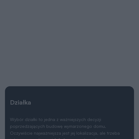
Działka
Wybór działki to jedna z ważniejszych decyzji
poprzedzających budowę wymarzonego domu.
Oczywiście najważniejsza jest jej lokalizacja, ale trzeba