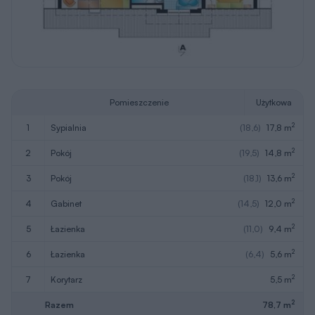
Pomieszczenie
Użytkowa
2
1
sypialnia
(18,6)
17,8 m
2
2
pokój
(19,5)
14,8 m
2
3
pokój
(18,1)
13,6 m
2
4
gabinet
(14,5)
12,0 m
2
5
łazienka
(11,0)
9,4 m
2
6
łazienka
(6,4)
5,6 m
2
7
korytarz
5,5 m
2
Razem
78,7 m