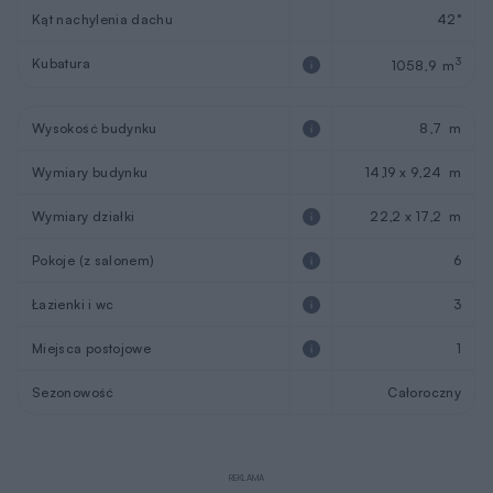
Kąt nachylenia dachu
42°
Kubatura
3
1058,9 m
Wysokość budynku
8,7 m
Wymiary budynku
14,19 x 9,24 m
Wymiary działki
22,2 x 17,2 m
Pokoje (z salonem)
6
Łazienki i wc
3
Miejsca postojowe
1
Sezonowość
Całoroczny
REKLAMA