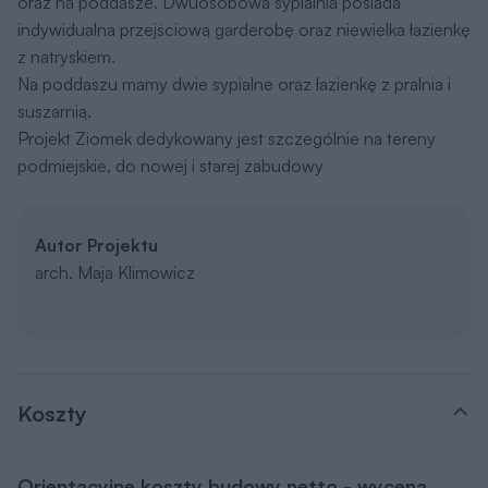
oraz na poddasze. Dwuosobowa sypialnia posiada
indywidualna przejściową garderobę oraz niewielka łazienkę
z natryskiem.
Na poddaszu mamy dwie sypialne oraz łazienkę z pralnia i
suszarnią.
Projekt Ziomek dedykowany jest szczególnie na tereny
podmiejskie, do nowej i starej zabudowy
Autor Projektu
arch. Maja Klimowicz
Koszty
Orientacyjne koszty budowy netto - wycena