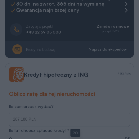
30 dni na zwrot, 365 dni na wymianę
Gwarancja najniższej ceny
Zapytaj o projekt
Zamów rozmowę
pn.-pt. 8-20
+48 22 59 05 000
Napisz do ekspertów
Kredyt na budowę
Kredyt hipoteczny z ING
REKLAMA
Oblicz ratę dla tej nieruchomości
Ile zamierzasz wydać?
Ile lat chcesz spłacać kredyt?
20
0
35