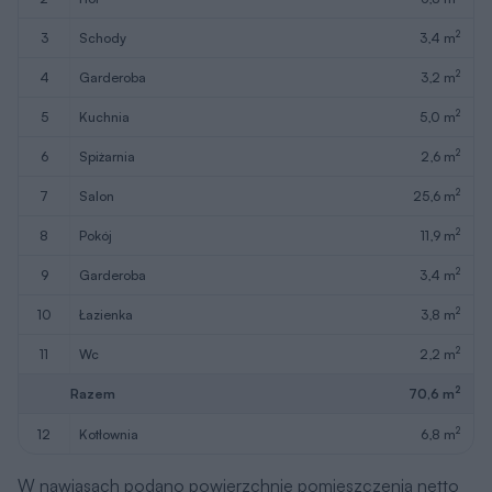
2
3
schody
3,4 m
2
4
garderoba
3,2 m
2
5
kuchnia
5,0 m
2
6
spiżarnia
2,6 m
2
7
salon
25,6 m
2
8
pokój
11,9 m
2
9
garderoba
3,4 m
2
10
łazienka
3,8 m
2
11
wc
2,2 m
2
Razem
70,6 m
2
12
kotłownia
6,8 m
W nawiasach podano powierzchnie pomieszczenia netto