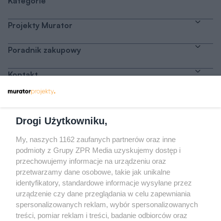
Kategorie
Projekty Murator
Poradnik zakupowy
Kontakt
Dołącz do nas
Drogi Użytkowniku,
My, naszych 1162 zaufanych partnerów oraz inne
podmioty z Grupy ZPR Media uzyskujemy dostęp i
przechowujemy informacje na urządzeniu oraz
Odwiedź grupę na Facebooku
przetwarzamy dane osobowe, takie jak unikalne
Gdybym budował drugi raz - mądry Polak
identyfikatory, standardowe informacje wysyłane przez
przed budową
urządzenie czy dane przeglądania w celu zapewniania
spersonalizowanych reklam, wybór spersonalizowanych
Forum Muratora
treści, pomiar reklam i treści, badanie odbiorców oraz