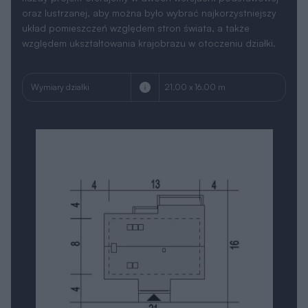
oraz lustrzanej, aby można było wybrać najkorzystniejszy
układ pomieszczeń względem stron świata, a także
względem ukształtowania krajobrazu w otoczeniu działki.
Wymiary działki
21.00 x 16.00 m