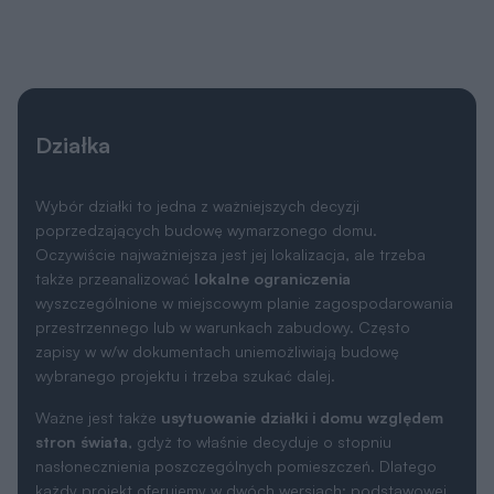
Działka
Wybór działki to jedna z ważniejszych decyzji
poprzedzających budowę wymarzonego domu.
Oczywiście najważniejsza jest jej lokalizacja, ale trzeba
także przeanalizować
lokalne ograniczenia
wyszczególnione w miejscowym planie zagospodarowania
przestrzennego lub w warunkach zabudowy. Często
zapisy w w/w dokumentach uniemożliwiają budowę
wybranego projektu i trzeba szukać dalej.
Ważne jest także
usytuowanie działki i domu względem
stron świata
, gdyż to właśnie decyduje o stopniu
nasłonecznienia poszczególnych pomieszczeń. Dlatego
każdy projekt oferujemy w dwóch wersjach: podstawowej