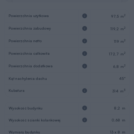
Powierzchnia użytkowa
2
97,5 m
Powierzchnia zabudowy
2
119,2 m
Powierzchnia netto
2
119 m
Powierzchnia całkowita
2
172,7 m
Powierzchnia dodatkowa
2
6,8 m
Kąt nachylenia dachu
45°
Kubatura
3
314 m
Wysokość budynku
8,2 m
Wysokość ścianki kolankowej
0,68 m
Wymiary budynku
13 x 8 m