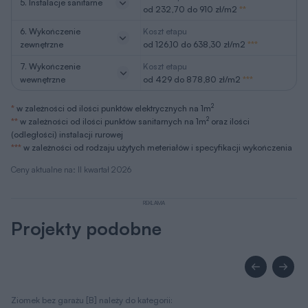
5. Instalacje sanitarne
od 232,70 do 910 zł/m2
**
6. Wykończenie
Koszt etapu
zewnętrzne
od 126,10 do 638,30 zł/m2
***
7. Wykończenie
Koszt etapu
wewnętrzne
od 429 do 878,80 zł/m2
***
2
*
w zależności od ilości punktów elektrycznych na 1m
2
**
w zależności od ilości punktów sanitarnych na 1m
oraz ilości
(odległości) instalacji rurowej
***
w zależności od rodzaju użytych meteriałów i specyfikacji wykończenia
Ceny aktualne na: II kwartał 2026
REKLAMA
Projekty podobne
Ziomek bez garażu [B] należy do kategorii: