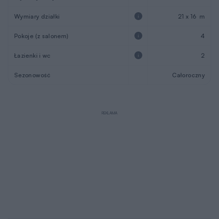
Wymiary działki
21 x 16 m
Pokoje (z salonem)
4
Łazienki i wc
2
Sezonowość
Całoroczny
REKLAMA