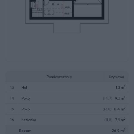
Pomieszczenie
Użytkowa
2
13
hol
1,3 m
2
14
pokój
(14,7)
9,3 m
2
15
pokój
(13,8)
8,4 m
2
16
łazienka
(11,8)
7,9 m
2
Razem
26,9 m