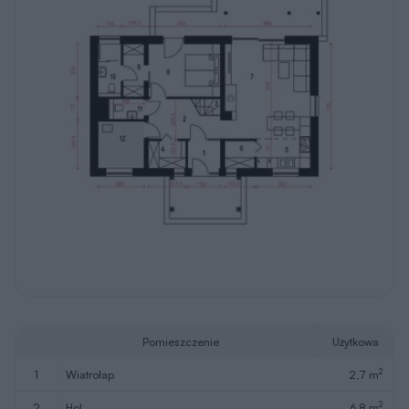
Pomieszczenie
Użytkowa
2
1
wiatrołap
2,7 m
2
2
hol
6,8 m