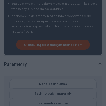
znajdzie projekt na działkę małą, o nietypowym kształcie,
wąską czy z wjazdem od południa,
podpowie jakie zmiany można łatwo wprowadzić do
projektu, by jak najlepiej pasował na działkę i
jednocześnie zapewniał komfort użytkowania przyszłym
mieszkańcom.
Skonsultuj sie z naszym architektem
Parametry
Dane Techniczne
Technologia i materiały
Parametry cieplne