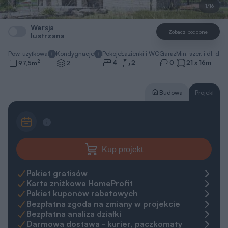
1/16
Wersja
Zobacz podobne
lustrzana
Pow. użytkowa
Kondygnacje
Pokoje
Łazienki i WC
Garaż
Min. szer. i dł. dzia
2
4
2
0
21 x 16
m
97,5
m
2
Budowa
Projekt
Kup projekt
Pakiet gratisów
Karta zniżkowa HomeProfit
Pakiet kuponów rabatowych
Bezpłatna zgoda na zmiany w projekcie
Bezpłatna analiza działki
Darmowa dostawa - kurier, paczkomaty