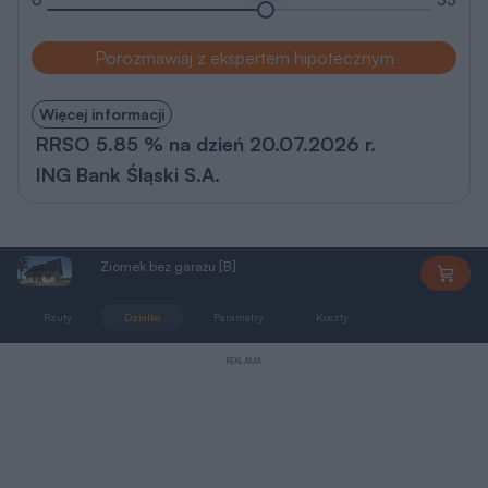
Porozmawiaj z ekspertem hipotecznym
Więcej informacji
RRSO 5.85 % na dzień 20.07.2026 r.
ING Bank Śląski S.A.
Ziomek bez garażu [B]
DD1720
Rzuty
Działka
Parametry
Koszty
Podobne
REKLAMA