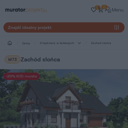
0
0
Menu
Znajdź idealny projekt
Znajdziesz w kolekcjach
Zachód słońca
Domy
Zachód słońca
M73
-20%
KOD: murator
1/6