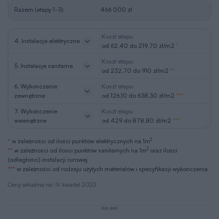
Razem (etapy 1-3):
466 000 zł
Koszt etapu
4. Instalacje elektryczne
od 62,40 do 219,70 zł/m2
*
Koszt etapu
5. Instalacje sanitarne
od 232,70 do 910 zł/m2
**
6. Wykończenie
Koszt etapu
zewnętrzne
od 126,10 do 638,30 zł/m2
***
7. Wykończenie
Koszt etapu
wewnętrzne
od 429 do 878,80 zł/m2
***
2
*
w zależności od ilości punktów elektrycznych na 1m
2
**
w zależności od ilości punktów sanitarnych na 1m
oraz ilości
(odległości) instalacji rurowej
***
w zależności od rodzaju użytych meteriałów i specyfikacji wykończenia
Ceny aktualne na: IV kwartał 2023
REKLAMA