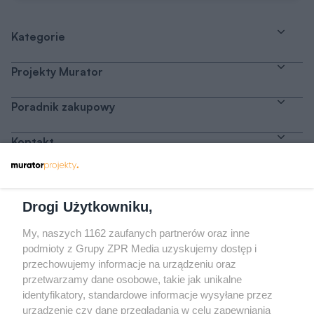
Kategorie
Projekty Murator
Poradnik zakupowy
Kontakt
Dołącz do nas
Drogi Użytkowniku,
My, naszych 1162 zaufanych partnerów oraz inne
podmioty z Grupy ZPR Media uzyskujemy dostęp i
przechowujemy informacje na urządzeniu oraz
Odwiedź grupę na Facebooku
przetwarzamy dane osobowe, takie jak unikalne
Gdybym budował drugi raz - mądry Polak
identyfikatory, standardowe informacje wysyłane przez
przed budową
urządzenie czy dane przeglądania w celu zapewniania