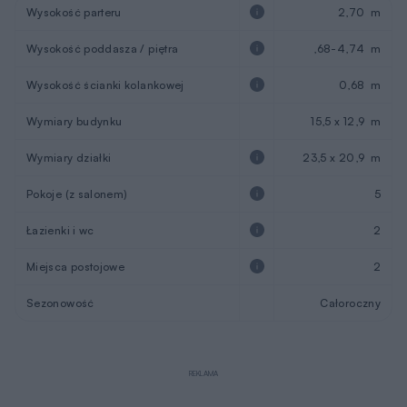
Wysokość parteru
2,70 m
Wysokość poddasza / piętra
,68-4,74 m
Wysokość ścianki kolankowej
0,68 m
Wymiary budynku
15,5 x 12,9 m
Wymiary działki
23,5 x 20,9 m
Pokoje (z salonem)
5
Łazienki i wc
2
Miejsca postojowe
2
Sezonowość
Całoroczny
REKLAMA