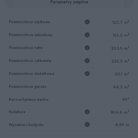
Parametry cieplne
Powierzchnia użytkowa
2
123,7 m
Powierzchnia zabudowy
2
153,2 m
Powierzchnia netto
2
203,5 m
Powierzchnia całkowita
2
232,3 m
Powierzchnia dodatkowa
2
50,1 m
Powierzchnia garażu
2
44,3 m
Kąt nachylenia dachu
40°
Kubatura
3
906,4 m
Wysokość budynku
8,69 m