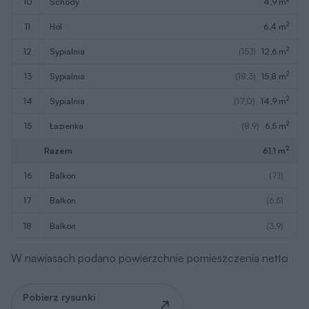
10
schody
4,9 m
2
11
hol
6,4 m
2
12
sypialnia
(15,1)
12,6 m
2
13
sypialnia
(18,3)
15,8 m
2
14
sypialnia
(17,0)
14,9 m
2
15
łazienka
(8,9)
6,5 m
2
Razem
61,1 m
16
balkon
(7,1)
17
balkon
(6,5)
18
balkon
(3,9)
W nawiasach podano powierzchnie pomieszczenia netto
Pobierz rysunki