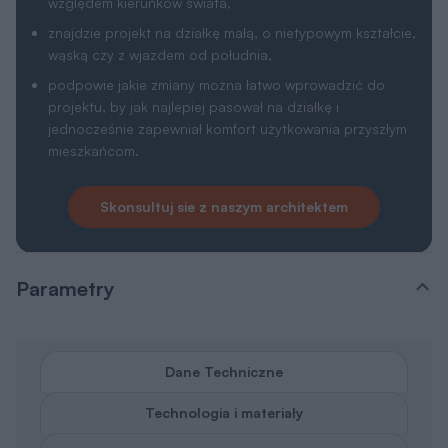
względem kierunków świata,
znajdzie projekt na działkę małą, o nietypowym kształcie,
wąską czy z wjazdem od południa,
podpowie jakie zmiany można łatwo wprowadzić do
projektu, by jak najlepiej pasował na działkę i
jednocześnie zapewniał komfort użytkowania przyszłym
mieszkańcom.
Skonsultuj sie z naszym architektem
Parametry
Dane Techniczne
Technologia i materiały