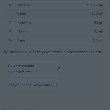
2
6
łazienka
(3,9)
3,4 m
2
Razem
62,6 m
2
7
kotłownia
5,8 m
2
8
garaż
44,3 m
9
taras
(27,6)
W nawiasach podano powierzchnie pomieszczenia netto
Pobierz rysunki
szczegółowe
Zapytaj o możliwość zmian