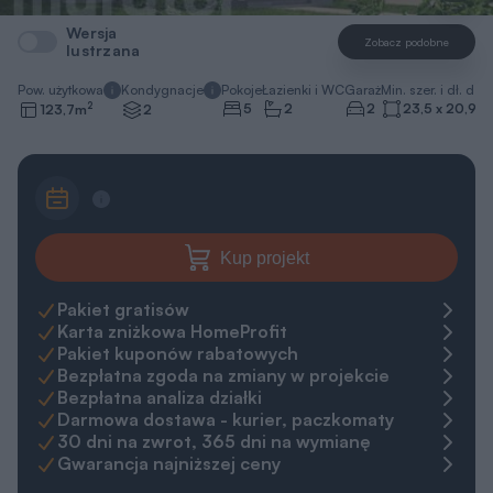
Wersja
Zobacz podobne
lustrzana
Pow. użytkowa
Kondygnacje
Pokoje
Łazienki i WC
Garaż
Min. szer. i dł. dzia
2
5
2
2
23,5 x 20,9
m
123,7
m
2
Kup projekt
Pakiet gratisów
Karta zniżkowa HomeProfit
Pakiet kuponów rabatowych
Bezpłatna zgoda na zmiany w projekcie
Bezpłatna analiza działki
Darmowa dostawa - kurier, paczkomaty
30 dni na zwrot, 365 dni na wymianę
Gwarancja najniższej ceny