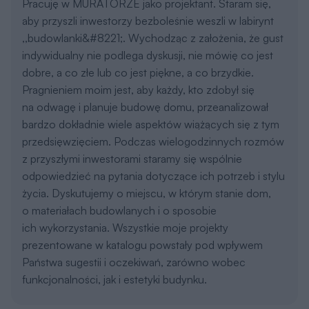
Pracuję w MURATORZE jako projektant. Staram się,
aby przyszli inwestorzy bezboleśnie weszli w labirynt
,,budowlanki&#8221;. Wychodząc z założenia, że gust
indywidualny nie podlega dyskusji, nie mówię co jest
dobre, a co złe lub co jest piękne, a co brzydkie.
Pragnieniem moim jest, aby każdy, kto zdobył się
na odwagę i planuje budowę domu, przeanalizował
bardzo dokładnie wiele aspektów wiążących się z tym
przedsięwzięciem. Podczas wielogodzinnych rozmów
z przyszłymi inwestorami staramy się wspólnie
odpowiedzieć na pytania dotyczące ich potrzeb i stylu
życia. Dyskutujemy o miejscu, w którym stanie dom,
o materiałach budowlanych i o sposobie
ich wykorzystania. Wszystkie moje projekty
prezentowane w katalogu powstały pod wpływem
Państwa sugestii i oczekiwań, zarówno wobec
funkcjonalności, jak i estetyki budynku.