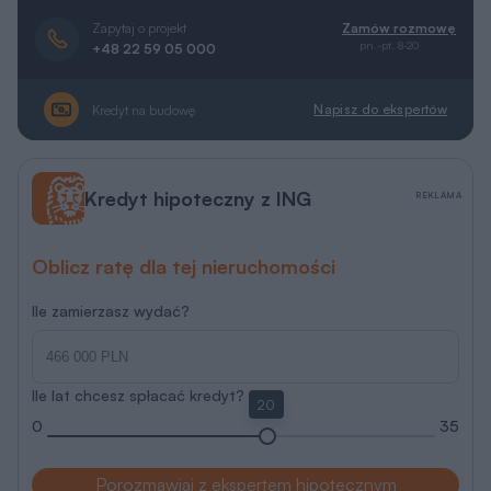
Zapytaj o projekt
Zamów rozmowę
pn.-pt. 8-20
+48 22 59 05 000
Napisz do ekspertów
Kredyt na budowę
Kredyt hipoteczny z ING
REKLAMA
Oblicz ratę dla tej nieruchomości
Ile zamierzasz wydać?
Ile lat chcesz spłacać kredyt?
20
0
35
Porozmawiaj z ekspertem hipotecznym