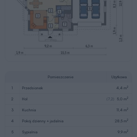
Pomieszczenie
Użytkowa
2
1
przedsionek
4,4 m
2
2
hol
(7,2)
5,0 m
2
3
kuchnia
11,4 m
2
4
pokój dzienny + jadalnia
28,5 m
2
5
sypialnia
9,9 m