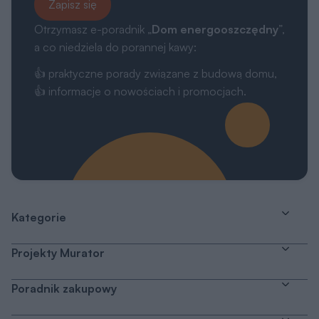
Zapisz się
Otrzymasz e-poradnik „
Dom energooszczędny
”,
a co niedziela do porannej kawy:
👍 praktyczne porady związane z budową domu,
👍 informacje o nowościach i promocjach.
Kategorie
Projekty Murator
Poradnik zakupowy