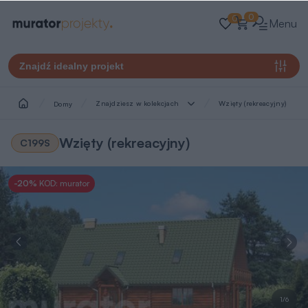
0
0
Menu
Znajdź idealny projekt
Znajdziesz w kolekcjach
Wzięty (rekreacyjny)
Domy
Wzięty (rekreacyjny)
C199S
-20%
KOD: murator
1/6