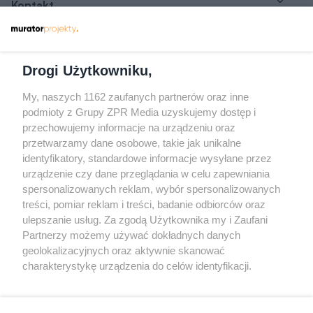
Kontakt
Dołącz do nas
Drogi Użytkowniku,
My, naszych 1162 zaufanych partnerów oraz inne
podmioty z Grupy ZPR Media uzyskujemy dostęp i
przechowujemy informacje na urządzeniu oraz
Odwiedź grupę na Facebooku
przetwarzamy dane osobowe, takie jak unikalne
Gdybym budował drugi raz - mądry Polak
identyfikatory, standardowe informacje wysyłane przez
przed budową
urządzenie czy dane przeglądania w celu zapewniania
spersonalizowanych reklam, wybór spersonalizowanych
Forum Muratora
treści, pomiar reklam i treści, badanie odbiorców oraz
ulepszanie usług. Za zgodą Użytkownika my i Zaufani
Partnerzy możemy używać dokładnych danych
geolokalizacyjnych oraz aktywnie skanować
charakterystykę urządzenia do celów identyfikacji.
Ponieważ cenimy Twoją prywatność, prosimy o zgodę na
korzystanie z tych technologii poprzez kliknięcie
„Akceptuję”. Zgoda jest dobrowolna i zawsze możesz ją