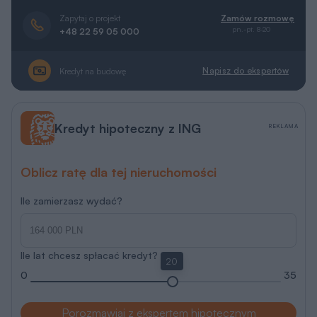
Zapytaj o projekt
Zamów rozmowę
pn.-pt. 8-20
+48 22 59 05 000
Napisz do ekspertów
Kredyt na budowę
Kredyt hipoteczny z ING
REKLAMA
Oblicz ratę dla tej nieruchomości
Ile zamierzasz wydać?
Ile lat chcesz spłacać kredyt?
20
0
35
Porozmawiaj z ekspertem hipotecznym