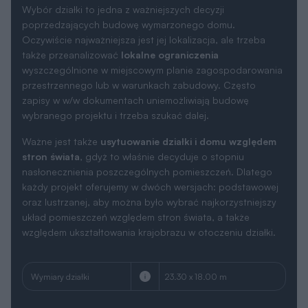
Wybór działki to jedna z ważniejszych decyzji
poprzedzających budowę wymarzonego domu.
Oczywiście najważniejsza jest jej lokalizacja, ale trzeba
także przeanalizować
lokalne ograniczenia
wyszczególnione w miejscowym planie zagospodarowania
przestrzennego lub w warunkach zabudowy. Często
zapisy w w/w dokumentach uniemożliwiają budowę
wybranego projektu i trzeba szukać dalej.
Ważne jest także
usytuowanie działki i domu względem
stron świata
, gdyż to właśnie decyduje o stopniu
nasłonecznienia poszczególnych pomieszczeń. Dlatego
każdy projekt oferujemy w dwóch wersjach: podstawowej
oraz lustrzanej, aby można było wybrać najkorzystniejszy
układ pomieszczeń względem stron świata, a także
względem ukształtowania krajobrazu w otoczeniu działki.
Wymiary działki
23.30 x 18.00 m