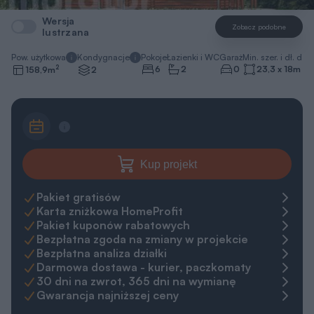
Wersja
Zobacz podobne
lustrzana
Pow. użytkowa
Kondygnacje
Pokoje
Łazienki i WC
Garaż
Min. szer. i dł. dzia
2
6
2
0
23,3 x 18
m
158,9
m
2
Kup projekt
Pakiet gratisów
Karta zniżkowa HomeProfit
Pakiet kuponów rabatowych
Bezpłatna zgoda na zmiany w projekcie
Bezpłatna analiza działki
Darmowa dostawa - kurier, paczkomaty
30 dni na zwrot, 365 dni na wymianę
Gwarancja najniższej ceny