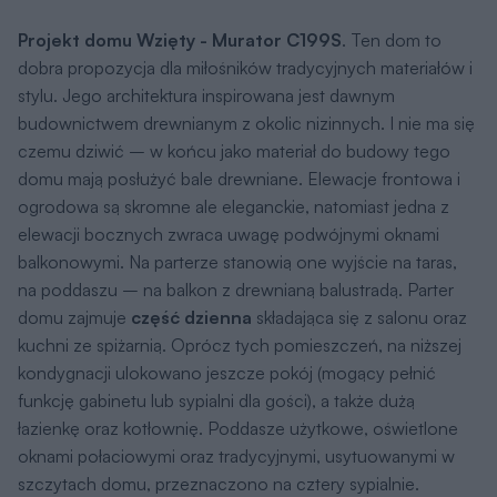
Projekt domu Wzięty - Murator C199S
. Ten dom to
dobra propozycja dla miłośników tradycyjnych materiałów i
stylu. Jego architektura inspirowana jest dawnym
budownictwem drewnianym z okolic nizinnych. I nie ma się
czemu dziwić – w końcu jako materiał do budowy tego
domu mają posłużyć bale drewniane. Elewacje frontowa i
ogrodowa są skromne ale eleganckie, natomiast jedna z
elewacji bocznych zwraca uwagę podwójnymi oknami
balkonowymi. Na parterze stanowią one wyjście na taras,
na poddaszu – na balkon z drewnianą balustradą. Parter
domu zajmuje
część dzienna
składająca się z salonu oraz
kuchni ze spiżarnią. Oprócz tych pomieszczeń, na niższej
kondygnacji ulokowano jeszcze pokój (mogący pełnić
funkcję gabinetu lub sypialni dla gości), a także dużą
łazienkę oraz kotłownię. Poddasze użytkowe, oświetlone
oknami połaciowymi oraz tradycyjnymi, usytuowanymi w
szczytach domu, przeznaczono na cztery sypialnie.