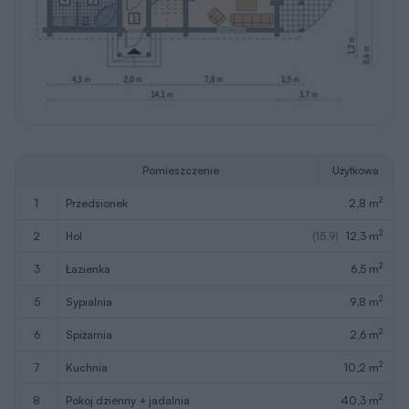
Pomieszczenie
Użytkowa
2
1
przedsionek
2,8 m
2
2
hol
(15,9)
12,3 m
2
3
łazienka
6,5 m
2
5
sypialnia
9,8 m
2
6
spiżarnia
2,6 m
2
7
kuchnia
10,2 m
2
8
pokój dzienny + jadalnia
40,3 m