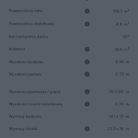
Powierzchnia netto
2
195,3 m
Powierzchnia dodatkowa
2
4,8 m
Kąt nachylenia dachu
50°
Kubatura
3
505 m
Wysokość budynku
8,95 m
Wysokość parteru
2,73 m
Wysokość poddasza / piętra
,76-2,60 m
Wysokość ścianki kolankowej
0,76 m
Wymiary budynku
14,1 x 10 m
Wymiary działki
23,3 x 18 m