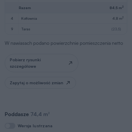
2
Razem
84,5 m
2
4
kotłownia
4,8 m
9
taras
(23,5)
W nawiasach podano powierzchnie pomieszczenia netto
Pobierz rysunki
szczegółowe
Zapytaj o możliwość zmian
Poddasze
74,4 m
2
Wersja lustrzana
Wersja lustrzana