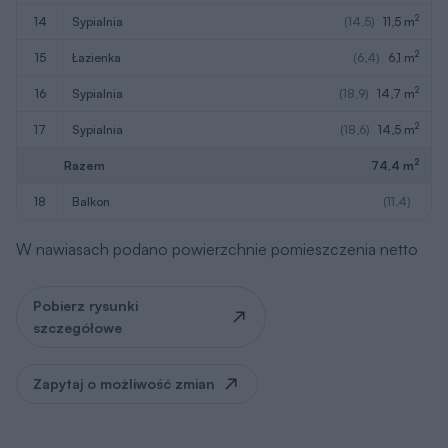
2
14
sypialnia
(14,5)
11,5 m
2
15
łazienka
(6,4)
6,1 m
2
16
sypialnia
(18,9)
14,7 m
2
17
sypialnia
(18,6)
14,5 m
2
Razem
74,4 m
18
balkon
(11,4)
W nawiasach podano powierzchnie pomieszczenia netto
Pobierz rysunki
szczegółowe
Zapytaj o możliwość zmian