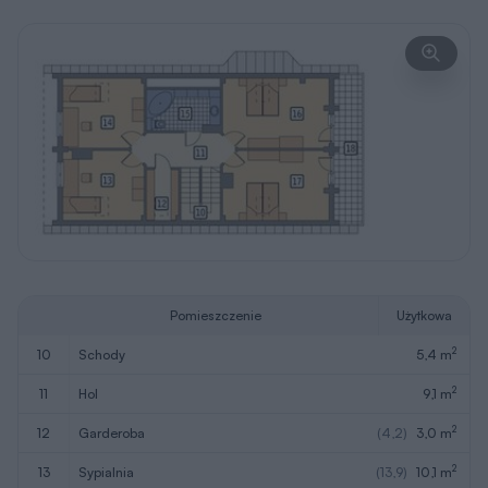
Pomieszczenie
Użytkowa
2
10
schody
5,4 m
2
11
hol
9,1 m
2
12
garderoba
(4,2)
3,0 m
2
13
sypialnia
(13,9)
10,1 m