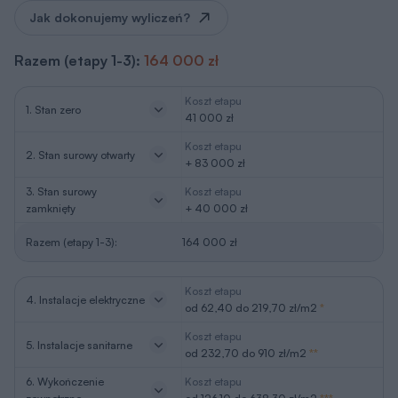
Jak dokonujemy wyliczeń?
Razem (etapy 1-3):
164 000 zł
Koszt etapu
1. Stan zero
41 000 zł
Koszt etapu
2. Stan surowy otwarty
+ 83 000 zł
3. Stan surowy
Koszt etapu
zamknięty
+ 40 000 zł
Razem (etapy 1-3):
164 000 zł
Koszt etapu
4. Instalacje elektryczne
od 62,40 do 219,70 zł/m2
*
Koszt etapu
5. Instalacje sanitarne
od 232,70 do 910 zł/m2
**
6. Wykończenie
Koszt etapu