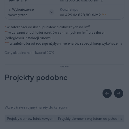
zewnętrzne
od 126,10 do 638,30 zł/m2
***
7. Wykończenie
Koszt etapu
wewnętrzne
od 429 do 878,80 zł/m2
***
2
*
w zależności od ilości punktów elektrycznych na 1m
2
**
w zależności od ilości punktów sanitarnych na 1m
oraz ilości
(odległości) instalacji rurowej
***
w zależności od rodzaju użytych meteriałów i specyfikacji wykończenia
Ceny aktualne na: II kwartał 2019
REKLAMA
Projekty podobne
Wzięty (rekreacyjny) należy do kategorii:
Projekty domów letniskowych
Projekty domów z wejściem od południa
P