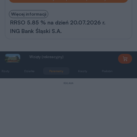
Więcej informacji
RRSO 5.85 % na dzień 20.07.2026 r.
ING Bank Śląski S.A.
Wzięty (rekreacyjny)
C199S
Rzuty
Działka
Parametry
Koszty
Podobne
Zmia
REKLAMA