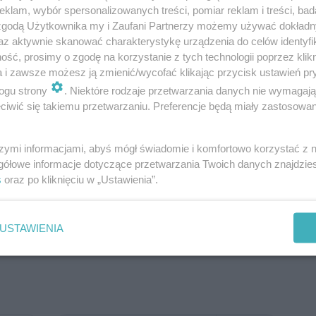
klam, wybór spersonalizowanych treści, pomiar reklam i treści, bad
2
9
sypialnia
18,4 m
 zgodą Użytkownika my i Zaufani Partnerzy możemy używać dokład
az aktywnie skanować charakterystykę urządzenia do celów identyfi
2
10
łazienka
7,72 m
ść, prosimy o zgodę na korzystanie z tych technologii poprzez klikn
a i zawsze możesz ją zmienić/wycofać klikając przycisk ustawień pr
2
11
garderoba
5,1 m
ogu strony
. Niektóre rodzaje przetwarzania danych nie wymagaj
2
12
wc
2,51 m
iwić się takiemu przetwarzaniu. Preferencje będą miały zastosowanie
2
13
kotłownia + pom. gosp.
5,45 m
szymi informacjami, abyś mógł świadomie i komfortowo korzystać z
2
Razem
155,83 m
gółowe informacje dotyczące przetwarzania Twoich danych znajdzi
2
14
garaż
37,68 m
s
oraz po kliknięciu w „Ustawienia”.
W nawiasach podano powierzchnie
pomieszczenia netto
USTAWIENIA