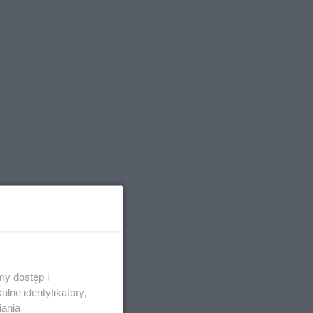
y dostęp i
lne identyfikatory,
iania