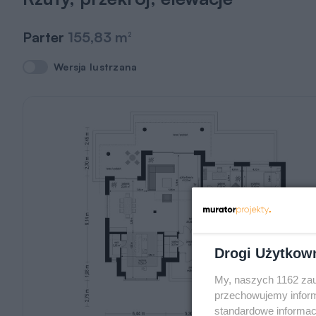
Parter
155,83 m
2
Wersja lustrzana
Wersja lustrzana
Drogi Użytkow
My, naszych 1162 zau
przechowujemy informa
standardowe informac