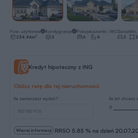
Pow. użytkowa
Kondygnacje
Pokoje
Łazienki i WC
Garaż
Min. 
2
234,46
m
2
6
4
2
2
Kredyt hipoteczny z ING
Oblicz ratę dla tej nieruchomości
Ile zamierzasz wydać?
Ile lat chcesz
0
RRSO 5.85 % na dzień 20.07.2
Więcej informacji