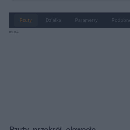
Rzuty
Działka
Parametry
Podobn
REKLAMA
Rzuty, przekrój, elewacje