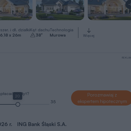
szer. i dł. działki
Kąt dachu
Technologia
6,18 x 26
m
38
°
Murowa
Więcej
REKLA
 spłacać kredyt?
Porozmawiaj z
20
ekspertem hipotecznym
35
026 r.
ING Bank Śląski S.A.