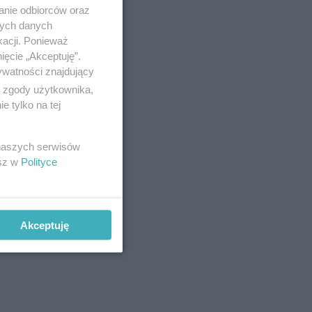
anie odbiorców oraz
nych danych
kacji. Ponieważ
ięcie „Akceptuję”.
ywatności znajdujący
ą zgody użytkownika,
 tylko na tej
 naszych serwisów
esz w
Polityce
Akceptuję