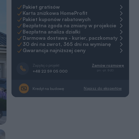
Pakiet gratisów
Karta zniżkowa HomeProfit
Pakiet kuponów rabatowych
Bezpłatna zgoda na zmiany w projekcie
Bezpłatna analiza działki
Darmowa dostawa - kurier, paczkomaty
30 dni na zwrot, 365 dni na wymianę
Gwarancja najniższej ceny
Zapytaj o projekt
Zamów rozmowę
pn.-pt. 8-20
+48 22 59 05 000
Napisz do ekspertów
Kredyt na budowę
a