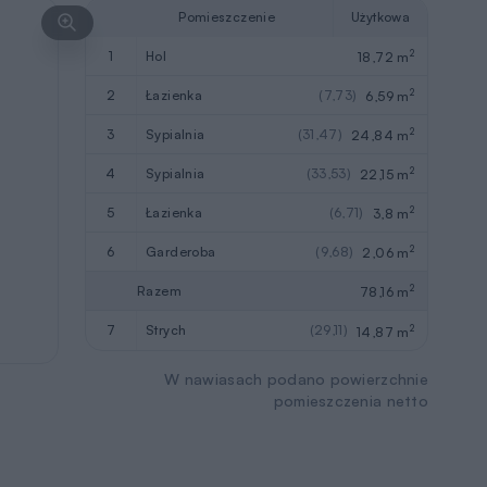
Pomieszczenie
Użytkowa
2
1
hol
18,72 m
2
2
łazienka
(7,73)
6,59 m
2
3
sypialnia
(31,47)
24,84 m
2
4
sypialnia
(33,53)
22,15 m
2
5
łazienka
(6,71)
3,8 m
2
6
garderoba
(9,68)
2,06 m
2
Razem
78,16 m
2
7
strych
(29,11)
14,87 m
W nawiasach podano powierzchnie
pomieszczenia netto