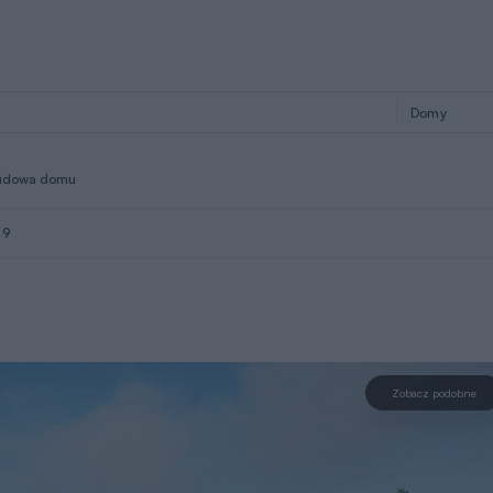
udowa domu
 9
Zobacz podobne