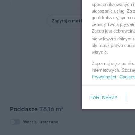
spersonalizowanych re
ulepszanie usług. Za
geolokalizacyjnych or
Zapytaj o możliwość zmian
cenimy Twoją prywatno
Zgoda jest dobrowoln
się w lewym dolnym r
ale masz prawo sprzec
witrynie.
Zapoznaj się z poniż
internetowych. Szcze
Prywatności
i
Cookie
PARTNERZY
Poddasze
78,16 m
2
Wersja lustrzana
Wersja lustrzana