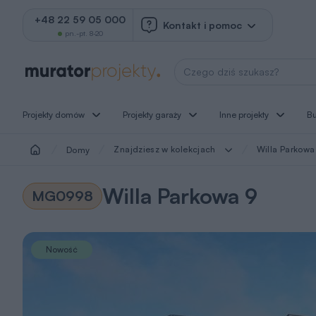
+48 22 59 05 000
Kontakt i pomoc
pn.-pt. 8-20
Wyszukaj projekt
Projekty domów
Projekty garaży
Inne projekty
B
Znajdziesz w kolekcjach
Willa Parkowa
Domy
Willa Parkowa 9
MG0998
Nowość