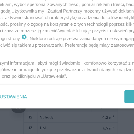
klam, wybór spersonalizowanych treści, pomiar reklam i treści, bad
2
Razem
62,7 m
 zgodą Użytkownika my i Zaufani Partnerzy możemy używać dokład
az aktywnie skanować charakterystykę urządzenia do celów identyfi
2
9
kotłownia
3,0 m
ść, prosimy o zgodę na korzystanie z tych technologii poprzez klikn
a i zawsze możesz ją zmienić/wycofać klikając przycisk ustawień pr
2
10
garaż
18,6 m
ogu strony
. Niektóre rodzaje przetwarzania danych nie wymagaj
11
taras
(35,6)
iwić się takiemu przetwarzaniu. Preferencje będą miały zastosowanie
W nawiasach podano powierzchnie
pomieszczenia netto
szymi informacjami, abyś mógł świadomie i komfortowo korzystać z
gółowe informacje dotyczące przetwarzania Twoich danych znajdzi
s
oraz po kliknięciu w „Ustawienia”.
USTAWIENIA
Pomieszczenie
Użytkowa
2
12
schody
4,2 m
2
13
hol
6,9 m