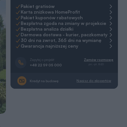
Pakiet gratisów
Karta zniżkowa HomeProfit
Pakiet kuponów rabatowych
Bezpłatna zgoda na zmiany w projekcie
Bezpłatna analiza działki
Darmowa dostawa - kurier, paczkomaty
30 dni na zwrot, 365 dni na wymianę
Gwarancja najniższej ceny
Zapytaj o projekt
Zamów rozmowę
pn.-pt. 8-20
+48 22 59 05 000
Napisz do ekspertów
Kredyt na budowę
a