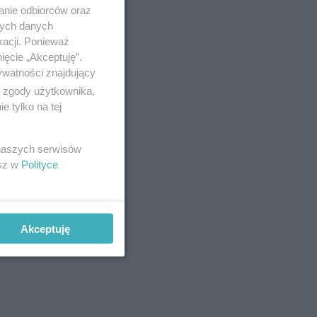
anie odbiorców oraz
nych danych
kacji. Ponieważ
ięcie „Akceptuję”.
ywatności znajdujący
ą zgody użytkownika,
 tylko na tej
 naszych serwisów
esz w
Polityce
Akceptuję