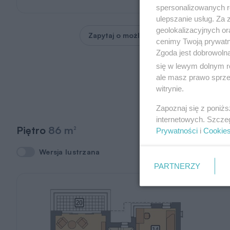
spersonalizowanych re
ulepszanie usług. Za
geolokalizacyjnych or
Zapytaj o możliwość zmian
cenimy Twoją prywatno
Zgoda jest dobrowoln
się w lewym dolnym r
ale masz prawo sprzec
witrynie.
Zapoznaj się z poniż
internetowych. Szcze
Piętro
86 m
2
Prywatności
i
Cookie
Wersja lustrzana
Wersja lustrzana
PARTNERZY