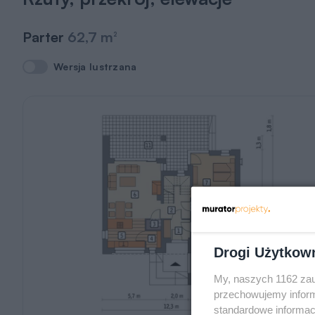
Parter
62,7 m
2
Wersja lustrzana
Wersja lustrzana
Drogi Użytkow
My, naszych 1162 zau
przechowujemy informa
standardowe informac