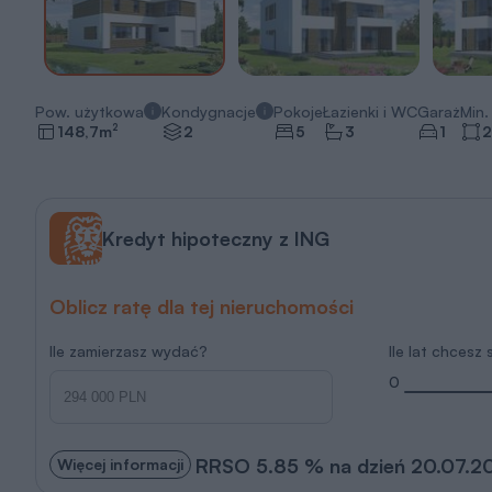
Pow. użytkowa
Kondygnacje
Pokoje
Łazienki i WC
Garaż
Min. 
2
148,7
m
2
5
3
1
2
Kredyt hipoteczny z ING
Oblicz ratę dla tej nieruchomości
Ile zamierzasz wydać?
Ile lat chcesz
0
RRSO 5.85 % na dzień 20.07.2
Więcej informacji