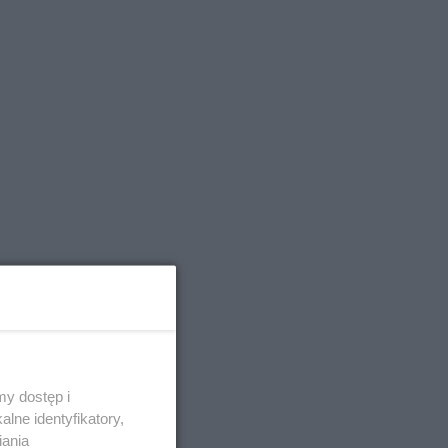
y dostęp i
lne identyfikatory,
iania