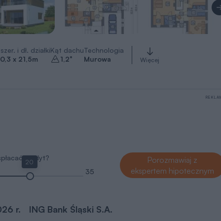
szer. i dł. działki
Kąt dachu
Technologia
0,3 x 21,5
m
1,2
°
Murowa
Więcej
REKLA
 spłacać kredyt?
Porozmawiaj z
20
ekspertem hipotecznym
35
026 r.
ING Bank Śląski S.A.