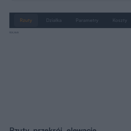
Rzuty
Działka
Parametry
Koszty
REKLAMA
Rzuty, przekrój, elewacje