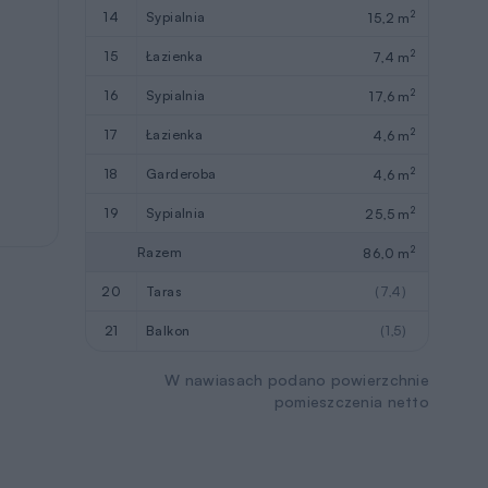
2
14
sypialnia
15,2 m
2
15
łazienka
7,4 m
2
16
sypialnia
17,6 m
2
17
łazienka
4,6 m
2
18
garderoba
4,6 m
2
19
sypialnia
25,5 m
2
Razem
86,0 m
20
taras
(7,4)
21
balkon
(1,5)
W nawiasach podano powierzchnie
pomieszczenia netto