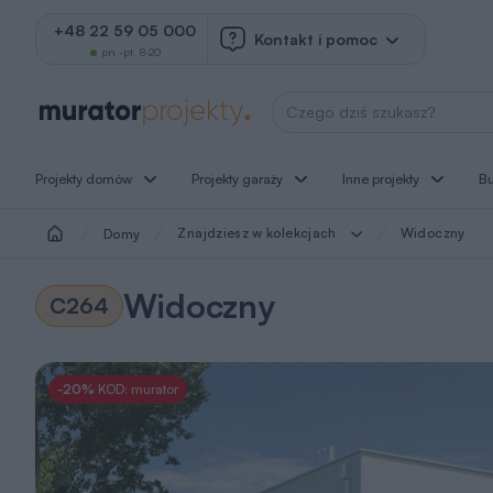
+48 22 59 05 000
Kontakt i pomoc
pn.-pt. 8-20
Wyszukaj projekt
Projekty domów
Projekty garaży
Inne projekty
B
Znajdziesz w kolekcjach
Widoczny
Domy
Widoczny
C264
-20%
KOD: murator