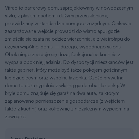
Vitrac to parterowy dom, zaprojektowany w nowoczesnym
stylu, z płaskim dachem i dużymi przeszkleniami,
przewidziany w standardzie energooszczędnym. Ciekawie
zaaranżowane wejście prowadzi do wiatrołapu, gdzie
zmieściła się szafa na odzież wierzchnią, a z wiatrołapu do
części wspólnej domu – dużego, wygodnego salonu.
Obok niego znajduje się duża, funkcjonalna kuchnia z
wyspą a obok niej jadalnia. Do dyspozycji mieszkańców jest
także gabinet, który może być także pokojem gościnnym
lub dziecięcym oraz wspólna łazienka. Część prywatna
domu to duża sypialnia z własną garderobą i łazienką. W
bryle domu znajduje się garaż na dwa auta, za którym
zaplanowano pomieszczenie gospodarcze (z wejściem
także z kuchni) oraz kotłownię z niezależnym wyjściem na
zewnątrz.
Autor Projektu