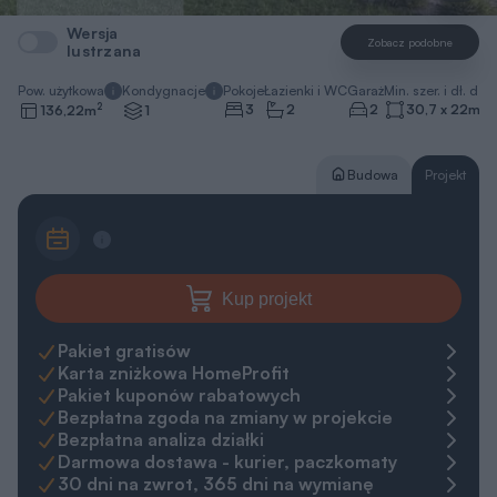
Wersja
Zobacz podobne
lustrzana
Pow. użytkowa
Kondygnacje
Pokoje
Łazienki i WC
Garaż
Min. szer. i dł. dzia
2
3
2
2
30,7 x 22
m
136,22
m
1
Budowa
Projekt
Kup projekt
Pakiet gratisów
Karta zniżkowa HomeProfit
Pakiet kuponów rabatowych
Bezpłatna zgoda na zmiany w projekcie
Bezpłatna analiza działki
Darmowa dostawa - kurier, paczkomaty
30 dni na zwrot, 365 dni na wymianę