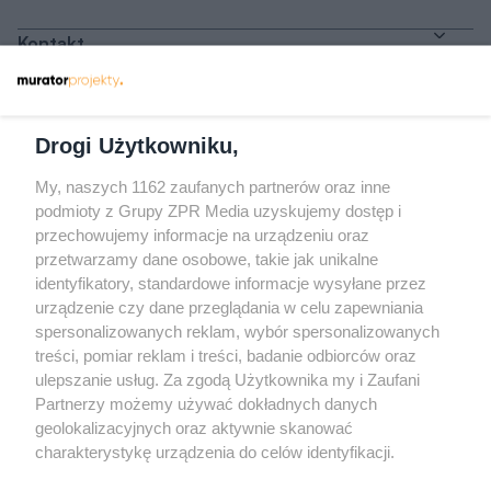
Kontakt
Dołącz do nas
Drogi Użytkowniku,
My, naszych 1162 zaufanych partnerów oraz inne
podmioty z Grupy ZPR Media uzyskujemy dostęp i
przechowujemy informacje na urządzeniu oraz
Odwiedź grupę na Facebooku
przetwarzamy dane osobowe, takie jak unikalne
Gdybym budował drugi raz - mądry Polak
identyfikatory, standardowe informacje wysyłane przez
przed budową
urządzenie czy dane przeglądania w celu zapewniania
spersonalizowanych reklam, wybór spersonalizowanych
Forum Muratora
treści, pomiar reklam i treści, badanie odbiorców oraz
ulepszanie usług. Za zgodą Użytkownika my i Zaufani
Partnerzy możemy używać dokładnych danych
geolokalizacyjnych oraz aktywnie skanować
charakterystykę urządzenia do celów identyfikacji.
Ponieważ cenimy Twoją prywatność, prosimy o zgodę na