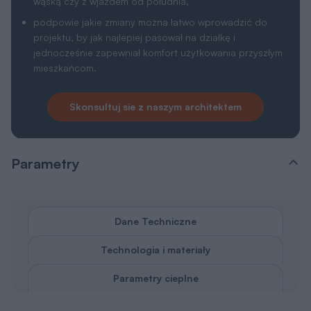
wąską czy z wjazdem od południa,
podpowie jakie zmiany można łatwo wprowadzić do
projektu, by jak najlepiej pasował na działkę i
jednocześnie zapewniał komfort użytkowania przyszłym
mieszkańcom.
Skonsultuj sie z naszym architektem
Parametry
Dane Techniczne
Technologia i materiały
Parametry cieplne