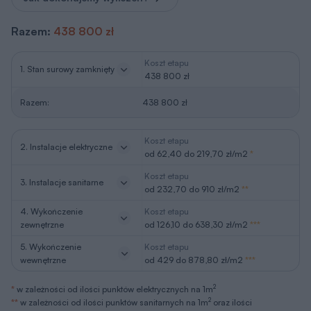
Razem:
438 800 zł
Koszt etapu
1. Stan surowy zamknięty
438 800 zł
Razem:
438 800 zł
Koszt etapu
2. Instalacje elektryczne
od 62,40 do 219,70 zł/m2
*
Koszt etapu
3. Instalacje sanitarne
od 232,70 do 910 zł/m2
**
4. Wykończenie
Koszt etapu
zewnętrzne
od 126,10 do 638,30 zł/m2
***
5. Wykończenie
Koszt etapu
wewnętrzne
od 429 do 878,80 zł/m2
***
2
*
w zależności od ilości punktów elektrycznych na 1m
2
**
w zależności od ilości punktów sanitarnych na 1m
oraz ilości