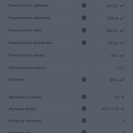
Powierzchnia użytkowa
2
136,22 m
Powierzchnia zabudowy
2
230,8 m
Powierzchnia netto
2
186,57 m
Powierzchnia dodatkowa
2
42,18 m
Powierzchnia garażu
2
34,1 m
Kąt nachylenia dachu
0,2°
Kubatura
3
894 m
Wysokość budynku
5,1 m
Wymiary działki
30,7 x 22 m
Pokoje (z salonem)
3
Łazienki i wc
2