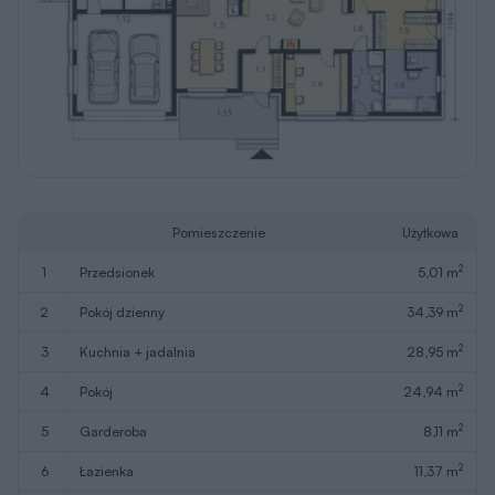
Pomieszczenie
Użytkowa
2
1
przedsionek
5,01 m
2
2
pokój dzienny
34,39 m
2
3
kuchnia + jadalnia
28,95 m
2
4
pokój
24,94 m
2
5
garderoba
8,11 m
2
6
łazienka
11,37 m