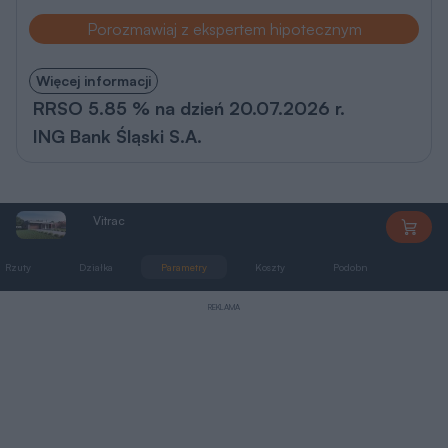
Porozmawiaj z ekspertem hipotecznym
Więcej informacji
RRSO 5.85 % na dzień 20.07.2026 r.
ING Bank Śląski S.A.
Vitrac
DCB131
Rzuty
Działka
Parametry
Koszty
Podobne
Zmia
REKLAMA