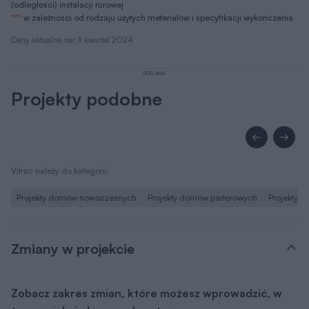
(odległości) instalacji rurowej
***
w zależności od rodzaju użytych meteriałów i specyfikacji wykończenia
Ceny aktualne na: II kwartał 2024
REKLAMA
Projekty podobne
Vitrac należy do kategorii:
Projekty domów nowoczesnych
Projekty domów parterowych
Projekty d
Zmiany w projekcie
Zobacz zakres zmian, które możesz wprowadzić, w