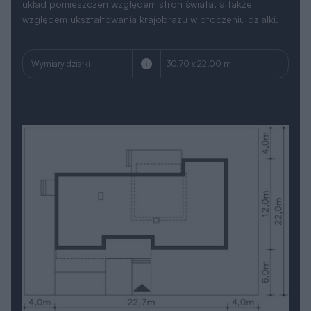
układ pomieszczeń względem stron świata, a także
względem ukształtowania krajobrazu w otoczeniu działki.
Wymiary działki
30.70 x 22.00 m