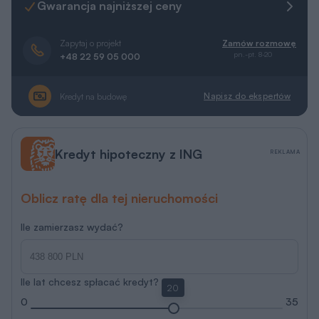
Gwarancja najniższej ceny
Zapytaj o projekt
Zamów rozmowę
pn.-pt. 8-20
+48 22 59 05 000
Napisz do ekspertów
Kredyt na budowę
Kredyt hipoteczny z ING
REKLAMA
Oblicz ratę dla tej nieruchomości
Ile zamierzasz wydać?
Ile lat chcesz spłacać kredyt?
20
0
35