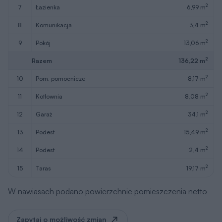
2
7
łazienka
6,99 m
2
8
komunikacja
3,4 m
2
9
pokój
13,06 m
2
Razem
136,22 m
2
10
pom. pomocnicze
8,17 m
2
11
kotłownia
8,08 m
2
12
garaż
34,1 m
2
13
podest
15,49 m
2
14
podest
2,4 m
2
15
taras
19,17 m
W nawiasach podano powierzchnie pomieszczenia netto
Zapytaj o możliwość zmian