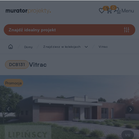
0
0
Menu
Znajdź idealny projekt
Znajdziesz w kolekcjach
Vitrac
Domy
Vitrac
DCB131
Promocja
1/12