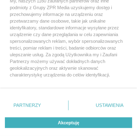
My, naszych 1160 zaufanych partnerów oraz inne
podmioty z Grupy ZPR Media uzyskujemy dostęp i
przechowujemy informacje na urządzeniu oraz
Odwiedź grupę na Facebooku
przetwarzamy dane osobowe, takie jak unikalne
Gdybym budował drugi raz - mądry Polak
identyfikatory, standardowe informacje wysyłane przez
przed budową
urządzenie czy dane przeglądania w celu zapewniania
spersonalizowanych reklam, wybór spersonalizowanych
Forum Muratora
treści, pomiar reklam i treści, badanie odbiorców oraz
ulepszanie usług. Za zgodą Użytkownika my i Zaufani
Partnerzy możemy używać dokładnych danych
geolokalizacyjnych oraz aktywnie skanować
charakterystykę urządzenia do celów identyfikacji.
Ponieważ cenimy Twoją prywatność, prosimy o zgodę na
korzystanie z tych technologii poprzez kliknięcie
„Akceptuję”. Zgoda jest dobrowolna i zawsze możesz ją
zmienić/wycofać klikając przycisk ustawień prywatności
PARTNERZY
USTAWIENIA
znajdujący się w lewym dolnym rogu strony
. Niektóre
rodzaje przetwarzania danych nie wymagają zgody
Akceptuję
użytkownika, ale masz prawo sprzeciwić się takiemu
projekty.muratordom.pl
© 2026
przetwarzaniu. Preferencje będą miały zastosowanie tylko
na tej witrynie.