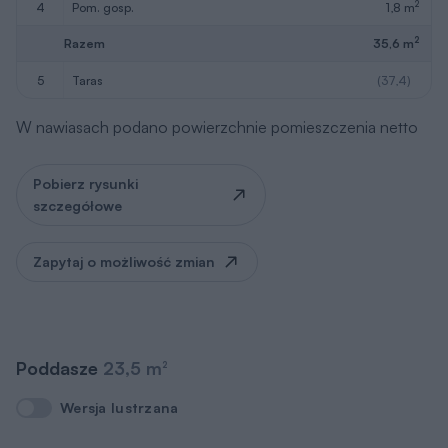
2
4
pom. gosp.
1,8 m
2
Razem
35,6 m
5
taras
(37,4)
W nawiasach podano powierzchnie pomieszczenia netto
Pobierz rysunki
szczegółowe
Zapytaj o możliwość zmian
Poddasze
23,5 m
2
Wersja lustrzana
Wersja lustrzana