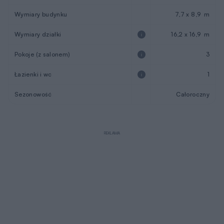
Wymiary budynku
7,7 x 8,9 m
Wymiary działki
16,2 x 16,9 m
Pokoje (z salonem)
3
Łazienki i wc
1
Sezonowość
Całoroczny
REKLAMA