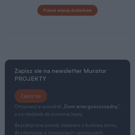
Pokaż więcej dodatków
Zapisz sie na newsletter Murator
PROJEKTY
Zapisz się
Otrzymasz e-poradnik „
Dom energooszczędny
”,
a co niedziela do porannej kawy:
👍 praktyczne porady związane z budową domu,
👍 informacje o nowościach i promocjach.