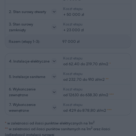
Koszt etapu
2. Stan surowy otwarty
+ 50 000 zł
3. Stan surowy
Koszt etapu
zamknięty
+ 23 000 zł
Razem (etapy 1-3):
97 000 zł
Koszt etapu
4. Instalacje elektryczne
od 62,40 do 219,70 zł/m2
*
Koszt etapu
5. Instalacje sanitarne
od 232,70 do 910 zł/m2
**
6. Wykończenie
Koszt etapu
zewnętrzne
od 126,10 do 638,30 zł/m2
***
7. Wykończenie
Koszt etapu
wewnętrzne
od 429 do 878,80 zł/m2
***
2
*
w zależności od ilości punktów elektrycznych na 1m
2
**
w zależności od ilości punktów sanitarnych na 1m
oraz ilości
(odległości) instalacji rurowej