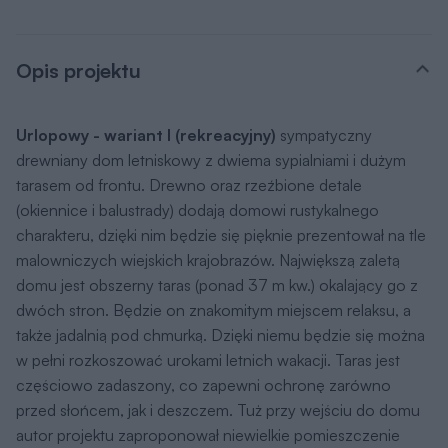
Opis projektu
Urlopowy - wariant I (rekreacyjny)
sympatyczny
drewniany dom letniskowy z dwiema sypialniami i dużym
tarasem od frontu. Drewno oraz rzeźbione detale
(okiennice i balustrady) dodają domowi rustykalnego
charakteru, dzięki nim będzie się pięknie prezentował na tle
malowniczych wiejskich krajobrazów. Największą zaletą
domu jest obszerny taras (ponad 37 m kw.) okalający go z
dwóch stron. Będzie on znakomitym miejscem relaksu, a
także jadalnią pod chmurką. Dzięki niemu będzie się można
w pełni rozkoszować urokami letnich wakacji. Taras jest
częściowo zadaszony, co zapewni ochronę zarówno
przed słońcem, jak i deszczem. Tuż przy wejściu do domu
autor projektu zaproponował niewielkie pomieszczenie