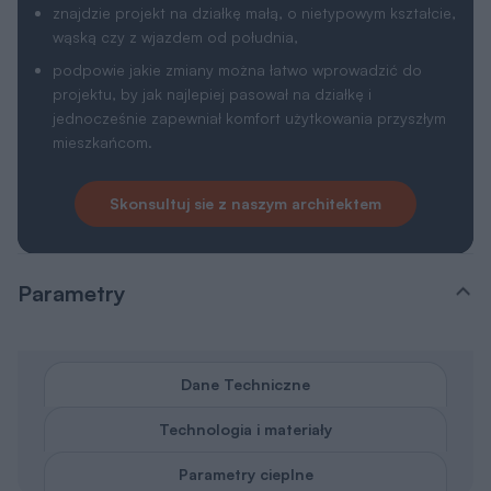
znajdzie projekt na działkę małą, o nietypowym kształcie,
wąską czy z wjazdem od południa,
podpowie jakie zmiany można łatwo wprowadzić do
projektu, by jak najlepiej pasował na działkę i
jednocześnie zapewniał komfort użytkowania przyszłym
mieszkańcom.
Skonsultuj sie z naszym architektem
Parametry
Dane Techniczne
Technologia i materiały
Parametry cieplne