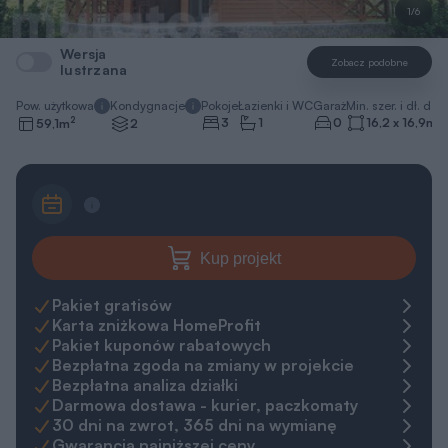
1/6
Wersja
Zobacz podobne
lustrzana
Pow. użytkowa
Kondygnacje
Pokoje
Łazienki i WC
Garaż
Min. szer. i dł. dzia
2
3
1
0
16,2 x 16,9
m
59,1
m
2
Kup projekt
Pakiet gratisów
Karta zniżkowa HomeProfit
Pakiet kuponów rabatowych
Bezpłatna zgoda na zmiany w projekcie
Bezpłatna analiza działki
Darmowa dostawa - kurier, paczkomaty
30 dni na zwrot, 365 dni na wymianę
Gwarancja najniższej ceny