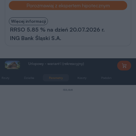
Porozmawiaj z ekspertem hipotecznym
Więcej informacji
RRSO 5.85 % na dzień 20.07.2026 r.
ING Bank Śląski S.A.
Urlopowy - wariant I (rekreacyjny)
DL13aS
Rzuty
Działka
Parametry
Koszty
Podobne
Zmia
REKLAMA