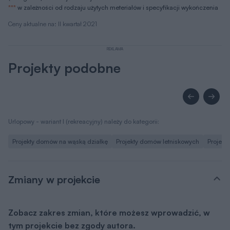
***
w zależności od rodzaju użytych meteriałów i specyfikacji wykończenia
Ceny aktualne na: II kwartał 2021
REKLAMA
Projekty podobne
Urlopowy - wariant I (rekreacyjny) należy do kategorii:
Projekty domów na wąską działkę
Projekty domów letniskowych
Projekt
Zmiany w projekcie
Zobacz zakres zmian, które możesz wprowadzić, w
tym projekcie bez zgody autora.