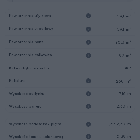
Powierzchnia użytkowa
2
59,1 m
Powierzchnia zabudowy
2
59,1 m
Powierzchnia netto
2
90,3 m
Powierzchnia całkowita
2
92 m
Kąt nachylenia dachu
45°
Kubatura
3
260 m
Wysokość budynku
7,16 m
Wysokość parteru
2,60 m
Wysokość poddasza / piętra
,39-2,60 m
Wysokość ścianki kolankowej
0,39 m