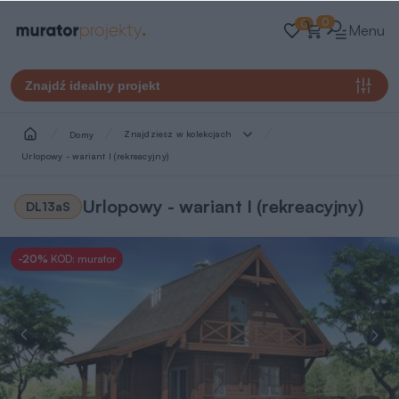
0
0
Menu
Znajdź idealny projekt
Znajdziesz w kolekcjach
Domy
Urlopowy - wariant I (rekreacyjny)
Urlopowy - wariant I (rekreacyjny)
DL13aS
-20%
KOD: murator