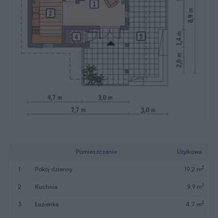
Pomieszczenie
Użytkowa
2
1
pokój dzienny
19,2 m
2
2
kuchnia
9,9 m
2
3
łazienka
4,7 m