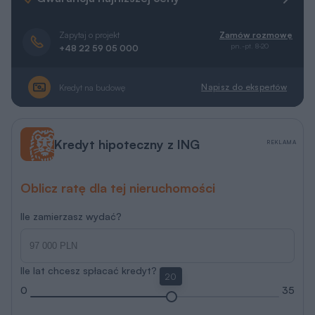
Zapytaj o projekt
Zamów rozmowę
pn.-pt. 8-20
+48 22 59 05 000
Napisz do ekspertów
Kredyt na budowę
Kredyt hipoteczny z ING
REKLAMA
Oblicz ratę dla tej nieruchomości
Ile zamierzasz wydać?
Ile lat chcesz spłacać kredyt?
20
0
35