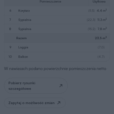
Pomieszczenie
Użytkowa
2
6
korytarz
(5,5)
4,4 m
2
7
sypialnia
(22,3)
11,3 m
2
8
sypialnia
(15,2)
7,8 m
2
Razem
23,5 m
9
loggia
(7,0)
10
balkon
(4,7)
W nawiasach podano powierzchnie pomieszczenia netto
Pobierz rysunki
szczegółowe
Zapytaj o możliwość zmian