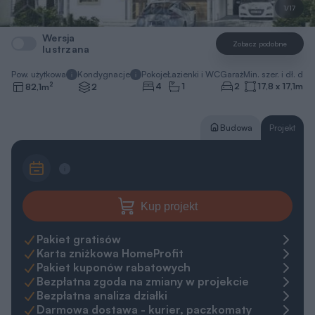
1/17
Wersja
Zobacz podobne
lustrzana
Pow. użytkowa
Kondygnacje
Pokoje
Łazienki i WC
Garaż
Min. szer. i dł. dzia
2
4
1
2
17,8 x 17,1
m
82,1
m
2
Budowa
Projekt
Kup projekt
Pakiet gratisów
Karta zniżkowa HomeProfit
Pakiet kuponów rabatowych
Bezpłatna zgoda na zmiany w projekcie
Bezpłatna analiza działki
Darmowa dostawa - kurier, paczkomaty