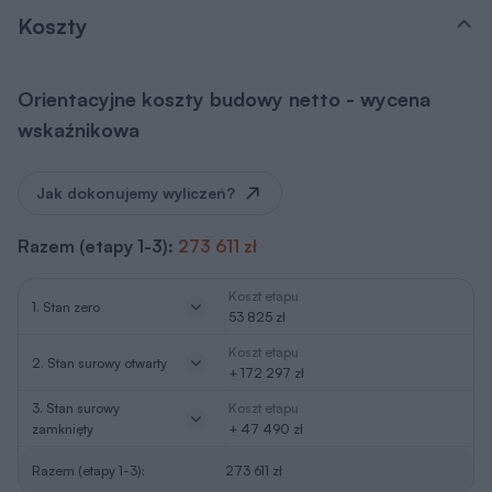
Koszty
Orientacyjne koszty budowy netto - wycena
wskaźnikowa
Jak dokonujemy wyliczeń?
Razem (etapy 1-3):
273 611 zł
Koszt etapu
1. Stan zero
53 825 zł
Koszt etapu
2. Stan surowy otwarty
+ 172 297 zł
3. Stan surowy
Koszt etapu
zamknięty
+ 47 490 zł
Razem (etapy 1-3):
273 611 zł