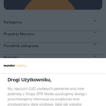
Kategorie
Projekty Murator
Poradnik zakupowy
Kontakt
Dołącz do nas
Drogi Użytkowniku,
My, naszych 1162 zaufanych partnerów oraz inne
podmioty z Grupy ZPR Media uzyskujemy dostęp i
przechowujemy informacje na urządzeniu oraz
Odwiedź grupę na Facebooku
przetwarzamy dane osobowe, takie jak unikalne
Gdybym budował drugi raz - mądry Polak