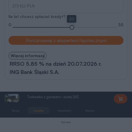
Ile lat chcesz spłacać kredyt?
20
0
35
Porozmawiaj z ekspertem hipotecznym
Więcej informacji
RRSO 5.85 % na dzień 20.07.2026 r.
ING Bank Śląski S.A.
Turkawka z garażem i wiatą [A1]
DD1373
Rzuty
Działka
Parametry
Koszty
Podobne
REKLAMA