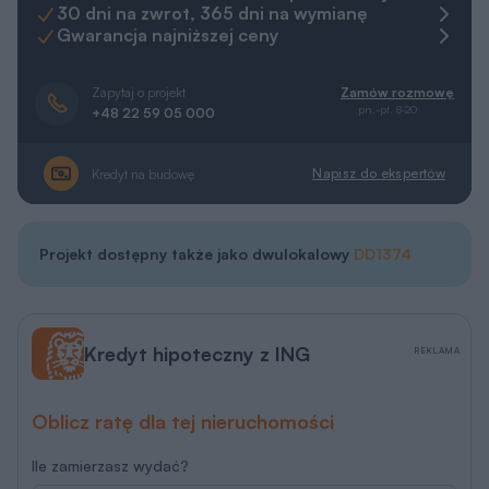
30 dni na zwrot, 365 dni na wymianę
Gwarancja najniższej ceny
Zapytaj o projekt
Zamów rozmowę
pn.-pt. 8-20
+48 22 59 05 000
Napisz do ekspertów
Kredyt na budowę
Projekt dostępny także jako dwulokalowy
DD1374
Kredyt hipoteczny z ING
REKLAMA
Oblicz ratę dla tej nieruchomości
Ile zamierzasz wydać?