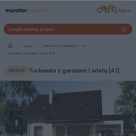
0
0
Menu
Znajdź idealny projekt
Znajdziesz w kolekcjach
Domy
Turkawka z garażem i wiatą [A1]
Turkawka z garażem i wiatą [A1]
DD1373