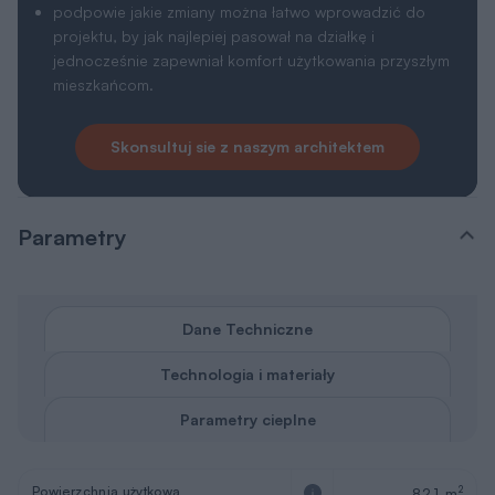
podpowie jakie zmiany można łatwo wprowadzić do
projektu, by jak najlepiej pasował na działkę i
jednocześnie zapewniał komfort użytkowania przyszłym
mieszkańcom.
Skonsultuj sie z naszym architektem
Parametry
Dane Techniczne
Technologia i materiały
Parametry cieplne
Powierzchnia użytkowa
2
82,1 m