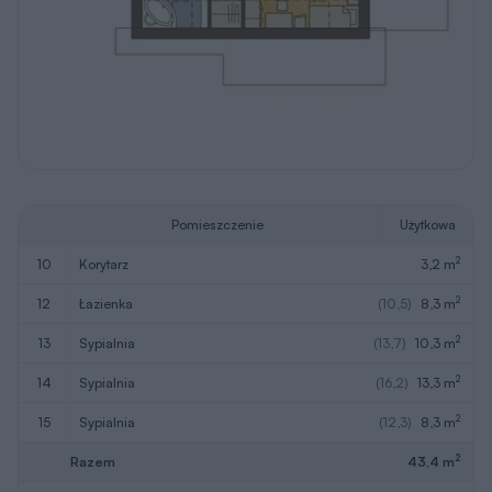
Pomieszczenie
Użytkowa
2
10
korytarz
3,2 m
2
12
łazienka
(10,5)
8,3 m
2
13
sypialnia
(13,7)
10,3 m
2
14
sypialnia
(16,2)
13,3 m
2
15
sypialnia
(12,3)
8,3 m
2
Razem
43,4 m