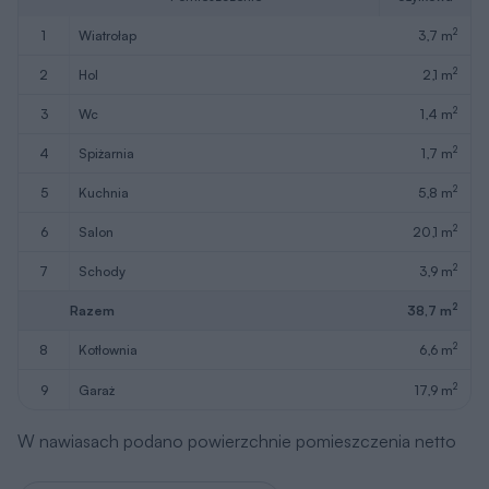
2
1
wiatrołap
3,7 m
2
2
hol
2,1 m
2
3
wc
1,4 m
2
4
spiżarnia
1,7 m
2
5
kuchnia
5,8 m
2
6
salon
20,1 m
2
7
schody
3,9 m
2
Razem
38,7 m
2
8
kotłownia
6,6 m
2
9
garaż
17,9 m
W nawiasach podano powierzchnie pomieszczenia netto