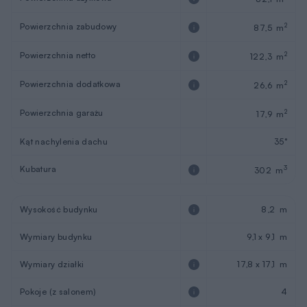
Powierzchnia zabudowy
2
87,5 m
Powierzchnia netto
2
122,3 m
Powierzchnia dodatkowa
2
26,6 m
Powierzchnia garażu
2
17,9 m
Kąt nachylenia dachu
35°
Kubatura
3
302 m
Wysokość budynku
8,2 m
Wymiary budynku
9,1 x 9,1 m
Wymiary działki
17,8 x 17,1 m
Pokoje (z salonem)
4