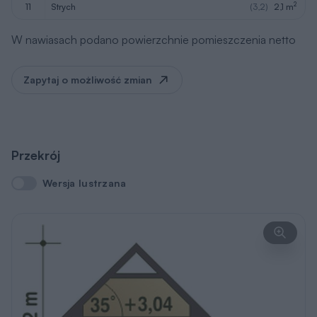
2
11
strych
(3,2)
2,1 m
W nawiasach podano powierzchnie pomieszczenia netto
Zapytaj o możliwość zmian
Przekrój
Wersja lustrzana
Wersja lustrzana