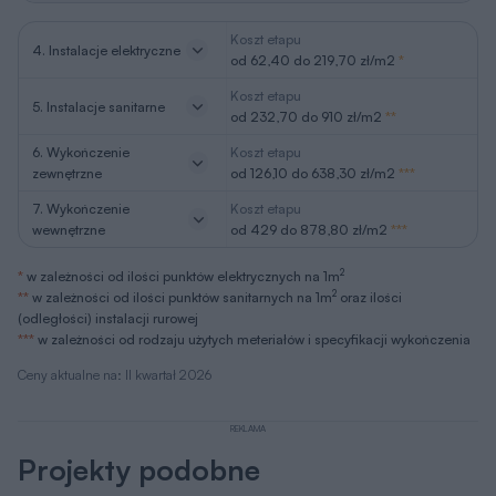
Koszt etapu
4. Instalacje elektryczne
od 62,40 do 219,70 zł/m2
*
Koszt etapu
5. Instalacje sanitarne
od 232,70 do 910 zł/m2
**
6. Wykończenie
Koszt etapu
zewnętrzne
od 126,10 do 638,30 zł/m2
***
7. Wykończenie
Koszt etapu
wewnętrzne
od 429 do 878,80 zł/m2
***
2
*
w zależności od ilości punktów elektrycznych na 1m
2
**
w zależności od ilości punktów sanitarnych na 1m
oraz ilości
(odległości) instalacji rurowej
***
w zależności od rodzaju użytych meteriałów i specyfikacji wykończenia
Ceny aktualne na: II kwartał 2026
REKLAMA
Projekty podobne