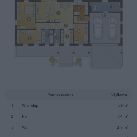
Pomieszczenie
Użytkowa
2
1
wiatrołap
5,6 m
2
2
hol
7,4 m
2
3
wc
2,7 m