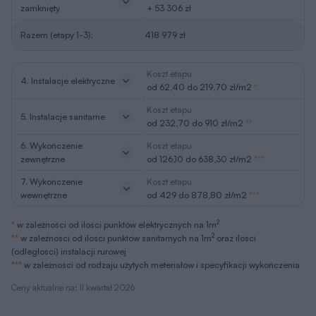
zamknięty
+ 53 306 zł
Razem (etapy 1-3):
418 979 zł
Koszt etapu
4. Instalacje elektryczne
od 62,40 do 219,70 zł/m2
*
Koszt etapu
5. Instalacje sanitarne
od 232,70 do 910 zł/m2
**
6. Wykończenie
Koszt etapu
zewnętrzne
od 126,10 do 638,30 zł/m2
***
7. Wykończenie
Koszt etapu
wewnętrzne
od 429 do 878,80 zł/m2
***
2
*
w zależności od ilości punktów elektrycznych na 1m
2
**
w zależności od ilości punktów sanitarnych na 1m
oraz ilości
(odległości) instalacji rurowej
***
w zależności od rodzaju użytych meteriałów i specyfikacji wykończenia
Ceny aktualne na: II kwartał 2026