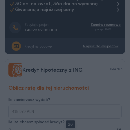
30 dni na zwrot, 365 dni na wymianę
Gwarancja najniższej ceny
Zapytaj o projekt
Zamów rozmowę
pn.-pt. 8-20
+48 22 59 05 000
Napisz do ekspertów
Kredyt na budowę
Kredyt hipoteczny z ING
REKLAMA
Oblicz ratę dla tej nieruchomości
Ile zamierzasz wydać?
Ile lat chcesz spłacać kredyt?
20
0
35