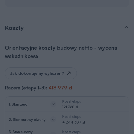
Koszty
Orientacyjne koszty budowy netto - wycena
wskaźnikowa
Jak dokonujemy wyliczeń?
Razem (etapy 1-3):
418 979 zł
Koszt etapu
1. Stan zero
121 368 zł
Koszt etapu
2. Stan surowy otwarty
+ 244 307 zł
3. Stan surowy
Koszt etapu