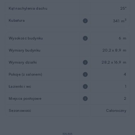
Kąt nachylenia dachu
25°
Kubatura
3
341 m
Wysokość budynku
6 m
Wymiary budynku
20,2 x 8,9 m
Wymiary działki
28,2 x 16,9 m
Pokoje (z salonem)
4
Łazienki i wc
1
Miejsca postojowe
2
Sezonowość
Całoroczny
REKLAMA