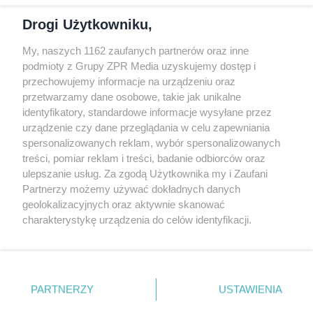
Dołącz do nas
Drogi Użytkowniku,
My, naszych 1162 zaufanych partnerów oraz inne
podmioty z Grupy ZPR Media uzyskujemy dostęp i
przechowujemy informacje na urządzeniu oraz
Odwiedź grupę na Facebooku
przetwarzamy dane osobowe, takie jak unikalne
Gdybym budował drugi raz - mądry Polak
identyfikatory, standardowe informacje wysyłane przez
przed budową
urządzenie czy dane przeglądania w celu zapewniania
spersonalizowanych reklam, wybór spersonalizowanych
Forum Muratora
treści, pomiar reklam i treści, badanie odbiorców oraz
ulepszanie usług. Za zgodą Użytkownika my i Zaufani
Partnerzy możemy używać dokładnych danych
geolokalizacyjnych oraz aktywnie skanować
charakterystykę urządzenia do celów identyfikacji.
Ponieważ cenimy Twoją prywatność, prosimy o zgodę na
korzystanie z tych technologii poprzez kliknięcie
„Akceptuję”. Zgoda jest dobrowolna i zawsze możesz ją
zmienić/wycofać klikając przycisk ustawień prywatności
PARTNERZY
USTAWIENIA
znajdujący się w lewym dolnym rogu strony
. Niektóre