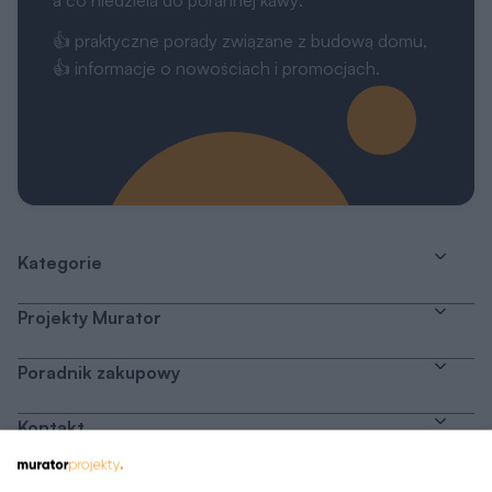
a co niedziela do porannej kawy:
👍 praktyczne porady związane z budową domu,
👍 informacje o nowościach i promocjach.
Kategorie
Projekty Murator
Poradnik zakupowy
Kontakt