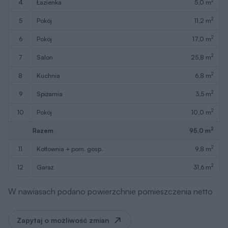
2
4
łazienka
5,0 m
2
5
pokój
11,2 m
2
6
pokój
17,0 m
2
7
salon
25,8 m
2
8
kuchnia
6,8 m
2
9
spiżarnia
3,5 m
2
10
pokój
10,0 m
2
Razem
95,0 m
2
11
kotłownia + pom. gosp.
9,8 m
2
12
garaż
31,6 m
W nawiasach podano powierzchnie pomieszczenia netto
Zapytaj o możliwość zmian