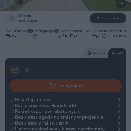
1/8
Wersja
Zobacz podobne
lustrzana
Pow. użytkowa
Kondygnacje
Pokoje
Łazienki i WC
Garaż
Min. szer. i dł. dzia
2
4
1
2
28,2 x 16,9
m
95
m
1
Budowa
Projekt
Kup projekt
Pakiet gratisów
Karta zniżkowa HomeProfit
Pakiet kuponów rabatowych
Bezpłatna zgoda na zmiany w projekcie
Bezpłatna analiza działki
Darmowa dostawa - kurier, paczkomaty