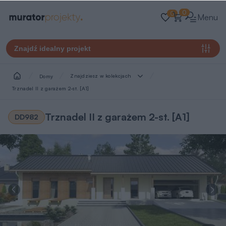
0
0
Menu
Znajdź idealny projekt
Znajdziesz w kolekcjach
Domy
Trznadel II z garażem 2-st. [A1]
Trznadel II z garażem 2-st. [A1]
DD982