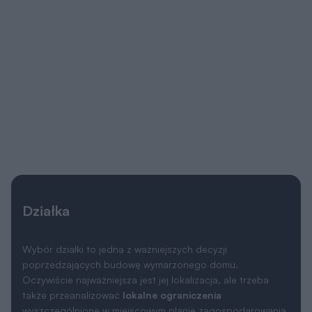
Działka
Wybór działki to jedna z ważniejszych decyzji
poprzedzających budowę wymarzonego domu.
Oczywiście najważniejsza jest jej lokalizacja, ale trzeba
także przeanalizować
lokalne ograniczenia
wyszczególnione w miejscowym planie zagospodarowania