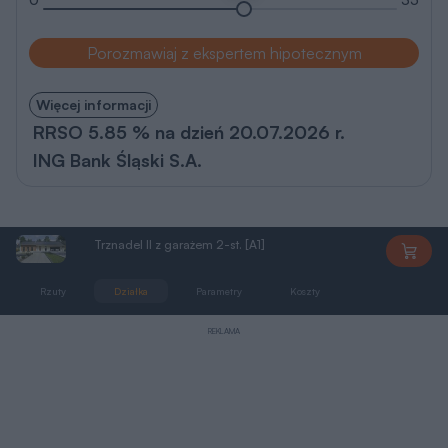
Porozmawiaj z ekspertem hipotecznym
Więcej informacji
RRSO 5.85 % na dzień 20.07.2026 r.
ING Bank Śląski S.A.
Trznadel II z garażem 2-st. [A1]
DD982
Rzuty
Działka
Parametry
Koszty
Podobne
REKLAMA