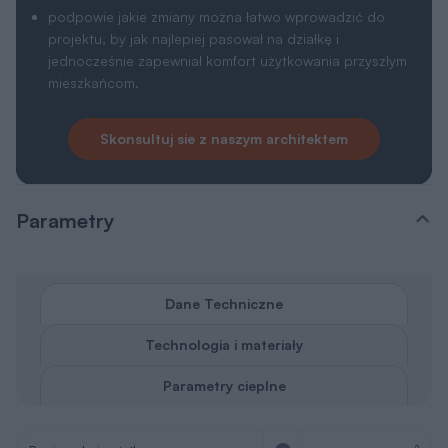
podpowie jakie zmiany można łatwo wprowadzić do
projektu, by jak najlepiej pasował na działkę i
jednocześnie zapewniał komfort użytkowania przyszłym
mieszkańcom.
Skonsultuj sie z naszym architektem
Parametry
Dane Techniczne
Technologia i materiały
Parametry cieplne