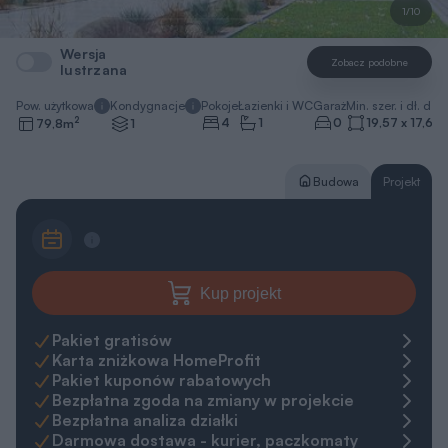
1/10
Wersja
Zobacz podobne
lustrzana
Pow. użytkowa
Kondygnacje
Pokoje
Łazienki i WC
Garaż
Min. szer. i dł. dzia
2
4
1
0
19,57 x 17,62
79,8
m
1
Budowa
Projekt
Kup projekt
Pakiet gratisów
Karta zniżkowa HomeProfit
Pakiet kuponów rabatowych
Bezpłatna zgoda na zmiany w projekcie
Bezpłatna analiza działki
Darmowa dostawa - kurier, paczkomaty