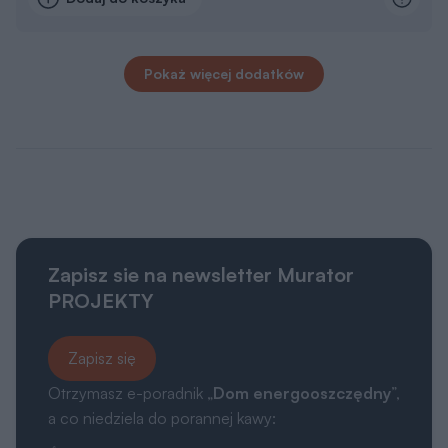
Pokaż więcej dodatków
Zapisz sie na newsletter Murator
PROJEKTY
Zapisz się
Otrzymasz e-poradnik „
Dom energooszczędny
”,
a co niedziela do porannej kawy: