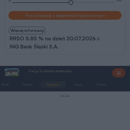
Porozmawiaj z ekspertem hipotecznym
Więcej informacji
RRSO 5.85 % na dzień 20.07.2026 r.
ING Bank Śląski S.A.
Tracja 9 szkielet drewniany
AL156
Rzuty
Działka
Parametry
Koszty
Podobne
Zmia
REKLAMA