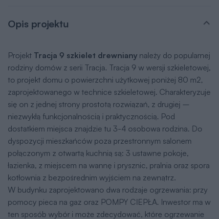
Opis projektu
Projekt
Tracja 9 szkielet drewniany
należy do popularnej
rodziny domów z serii Tracja. Tracja 9 w wersji szkieletowej,
to projekt domu o powierzchni użytkowej poniżej 80 m2,
zaprojektowanego w technice szkieletowej. Charakteryzuje
się on z jednej strony prostotą rozwiązań, z drugiej –
niezwykłą funkcjonalnością i praktycznością. Pod
dostatkiem miejsca znajdzie tu 3-4 osobowa rodzina. Do
dyspozycji mieszkańców poza przestronnym salonem
połączonym z otwartą kuchnią są: 3 ustawne pokoje,
łazienka, z miejscem na wannę i prysznic, pralnia oraz spora
kotłownia z bezpośrednim wyjściem na zewnątrz.
W budynku zaprojektowano dwa rodzaje ogrzewania: przy
pomocy pieca na gaz oraz POMPY CIEPŁA. Inwestor ma w
ten sposób wybór i może zdecydować, które ogrzewanie