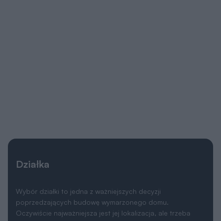
Działka
Wybór działki to jedna z ważniejszych decyzji
poprzedzających budowę wymarzonego domu.
Oczywiście najważniejsza jest jej lokalizacja, ale trzeba