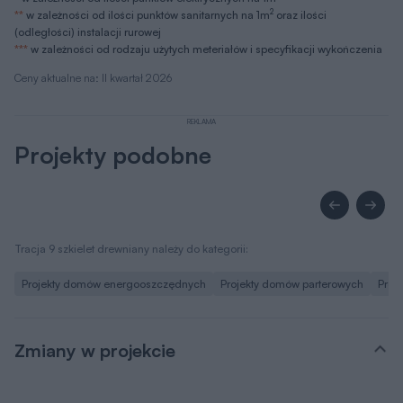
2
**
w zależności od ilości punktów sanitarnych na 1m
oraz ilości
(odległości) instalacji rurowej
***
w zależności od rodzaju użytych meteriałów i specyfikacji wykończenia
Ceny aktualne na: II kwartał 2026
REKLAMA
Projekty podobne
Tracja 9 szkielet drewniany należy do kategorii:
Projekty domów energooszczędnych
Projekty domów parterowych
Proj
Zmiany w projekcie