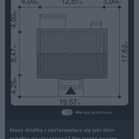
Wersja lustrzana
Masz działkę i zastanawiasz się jaki dom
mógłby na niej stanąć? Nie jesteś pewien,