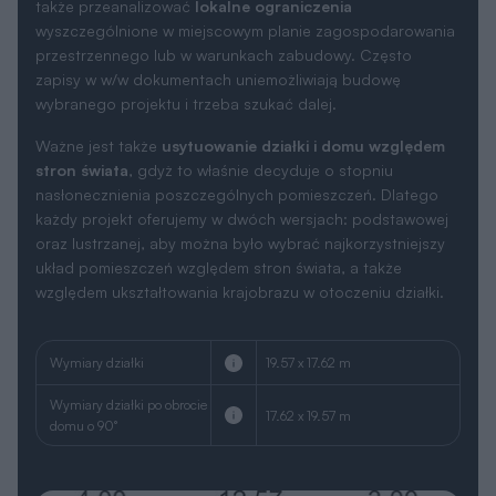
także przeanalizować
lokalne ograniczenia
wyszczególnione w miejscowym planie zagospodarowania
przestrzennego lub w warunkach zabudowy. Często
zapisy w w/w dokumentach uniemożliwiają budowę
wybranego projektu i trzeba szukać dalej.
Ważne jest także
usytuowanie działki i domu względem
stron świata
, gdyż to właśnie decyduje o stopniu
nasłonecznienia poszczególnych pomieszczeń. Dlatego
każdy projekt oferujemy w dwóch wersjach: podstawowej
oraz lustrzanej, aby można było wybrać najkorzystniejszy
układ pomieszczeń względem stron świata, a także
względem ukształtowania krajobrazu w otoczeniu działki.
Wymiary działki
19.57 x 17.62 m
Wymiary działki po obrocie
17.62 x 19.57 m
domu o 90°