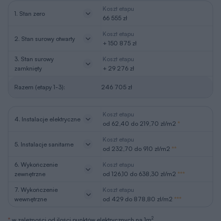
Koszt etapu
1. Stan zero
66 555 zł
Koszt etapu
2. Stan surowy otwarty
+ 150 875 zł
3. Stan surowy
Koszt etapu
zamknięty
+ 29 276 zł
Razem (etapy 1-3):
246 705 zł
Koszt etapu
4. Instalacje elektryczne
od 62,40 do 219,70 zł/m2
*
Koszt etapu
5. Instalacje sanitarne
od 232,70 do 910 zł/m2
**
6. Wykończenie
Koszt etapu
zewnętrzne
od 126,10 do 638,30 zł/m2
***
7. Wykończenie
Koszt etapu
wewnętrzne
od 429 do 878,80 zł/m2
***
2
*
w zależności od ilości punktów elektrycznych na 1m