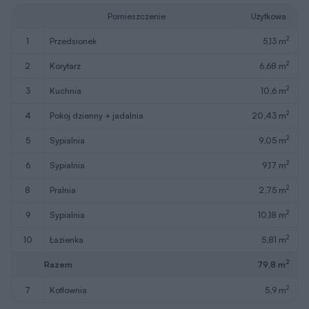
Pomieszczenie
Użytkowa
2
1
przedsionek
5,13 m
2
2
korytarz
6,68 m
2
3
kuchnia
10,6 m
2
4
pokój dzienny + jadalnia
20,43 m
2
5
sypialnia
9,05 m
2
6
sypialnia
9,17 m
2
8
pralnia
2,75 m
2
9
sypialnia
10,18 m
2
10
łazienka
5,81 m
2
Razem
79,8 m
2
7
kotłownia
5,9 m