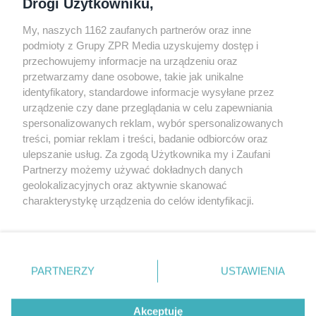
Drogi Użytkowniku,
My, naszych 1162 zaufanych partnerów oraz inne
podmioty z Grupy ZPR Media uzyskujemy dostęp i
przechowujemy informacje na urządzeniu oraz
Odwiedź grupę na Facebooku
przetwarzamy dane osobowe, takie jak unikalne
Gdybym budował drugi raz - mądry Polak
identyfikatory, standardowe informacje wysyłane przez
przed budową
urządzenie czy dane przeglądania w celu zapewniania
spersonalizowanych reklam, wybór spersonalizowanych
Forum Muratora
treści, pomiar reklam i treści, badanie odbiorców oraz
ulepszanie usług. Za zgodą Użytkownika my i Zaufani
Partnerzy możemy używać dokładnych danych
geolokalizacyjnych oraz aktywnie skanować
charakterystykę urządzenia do celów identyfikacji.
Ponieważ cenimy Twoją prywatność, prosimy o zgodę na
korzystanie z tych technologii poprzez kliknięcie
„Akceptuję”. Zgoda jest dobrowolna i zawsze możesz ją
zmienić/wycofać klikając przycisk ustawień prywatności
PARTNERZY
USTAWIENIA
znajdujący się w lewym dolnym rogu strony
. Niektóre
rodzaje przetwarzania danych nie wymagają zgody
Akceptuję
użytkownika, ale masz prawo sprzeciwić się takiemu
projekty.muratordom.pl
© 2026