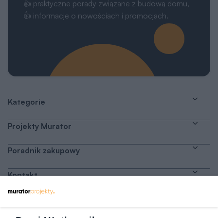
👍 praktyczne porady związane z budową domu,
👍 informacje o nowościach i promocjach.
Kategorie
Projekty Murator
Poradnik zakupowy
Kontakt
Dołącz do nas