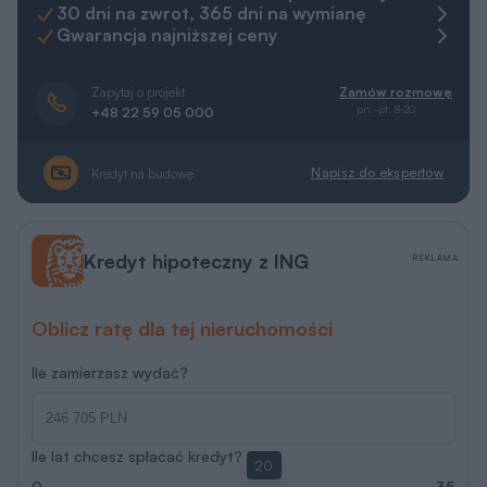
30 dni na zwrot, 365 dni na wymianę
Gwarancja najniższej ceny
Zapytaj o projekt
Zamów rozmowę
pn.-pt. 8-20
+48 22 59 05 000
Napisz do ekspertów
Kredyt na budowę
Kredyt hipoteczny z ING
REKLAMA
Oblicz ratę dla tej nieruchomości
Ile zamierzasz wydać?
Ile lat chcesz spłacać kredyt?
20
0
35