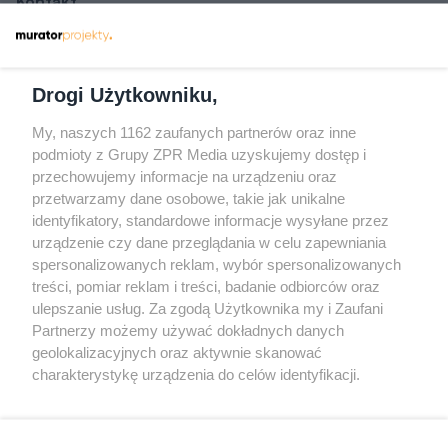
Kontakt
Dołącz do nas
Drogi Użytkowniku,
My, naszych 1162 zaufanych partnerów oraz inne
podmioty z Grupy ZPR Media uzyskujemy dostęp i
przechowujemy informacje na urządzeniu oraz
Odwiedź grupę na Facebooku
przetwarzamy dane osobowe, takie jak unikalne
Gdybym budował drugi raz - mądry Polak
identyfikatory, standardowe informacje wysyłane przez
przed budową
urządzenie czy dane przeglądania w celu zapewniania
spersonalizowanych reklam, wybór spersonalizowanych
Forum Muratora
treści, pomiar reklam i treści, badanie odbiorców oraz
ulepszanie usług. Za zgodą Użytkownika my i Zaufani
Partnerzy możemy używać dokładnych danych
geolokalizacyjnych oraz aktywnie skanować
charakterystykę urządzenia do celów identyfikacji.
Ponieważ cenimy Twoją prywatność, prosimy o zgodę na
korzystanie z tych technologii poprzez kliknięcie
„Akceptuję”. Zgoda jest dobrowolna i zawsze możesz ją