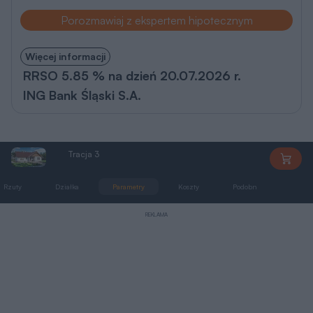
Porozmawiaj z ekspertem hipotecznym
Więcej informacji
RRSO 5.85 % na dzień 20.07.2026 r.
ING Bank Śląski S.A.
Tracja 3
AL127
Rzuty
Działka
Parametry
Koszty
Podobne
Zmia
REKLAMA