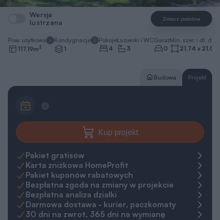
Wersja
Zobacz podobne
lustrzana
Pow. użytkowa
Kondygnacje
Pokoje
Łazienki i WC
Garaż
Min. szer. i dł. dzia
2
4
3
0
21,74 x 21,04
117,19
m
1
Budowa
Projekt
Kup projekt
Pakiet gratisów
Karta zniżkowa HomeProfit
Pakiet kuponów rabatowych
Bezpłatna zgoda na zmiany w projekcie
Bezpłatna analiza działki
Darmowa dostawa - kurier, paczkomaty
30 dni na zwrot, 365 dni na wymianę