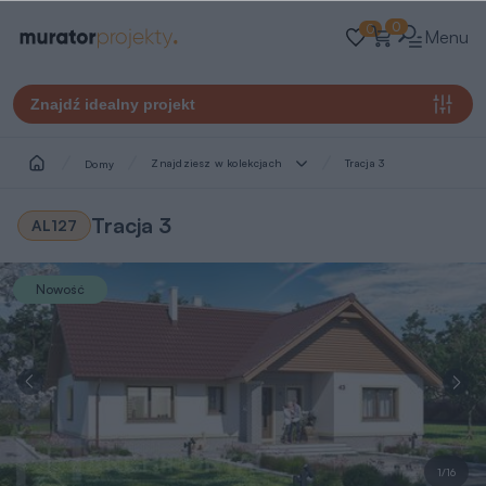
0
0
Menu
Znajdź idealny projekt
Znajdziesz w kolekcjach
Tracja 3
Domy
Tracja 3
AL127
Nowość
1/16