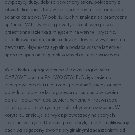
dyspozycji duży, dobrze oświetlony salon, połączony z
otwartą kuchnią, którą w razie potrzeby można oddzielić
ścianką działową. W pobliżu kuchni znalazła się praktyczna
spiżarnia. W budynku są poza tym 3 ustawne pokoje,
przestronna łazienka z miejscem na wannę i prysznic,
dodatkowa toaleta, pralnia i duża kotłownia z wyjściem na
zewnątrz. Największa sypialnia posiada własną łazienkę i
sporo miejsca na ciąg praktycznych szaf przesuwnych.
W budynku zaprojektowano 2 rodzaje ogrzewania:
GAZOWE oraz na PALIWO STAŁE. Dzięki takiemu
zabiegowi, projektu nie trzeba przerabiać, inwestor sam
decyduje, który rodzaj ogrzewania zastosuje w swoim
domu - dokumentacja zawiera schematy i rozwinięcia
instalacji c.o. i elektrycznych dla obydwu rozwiązań. W
korytarzu znajduje się wyłaz prowadzący na sporych
rozmiarów strych. Dom ma prostą bryłę i nieskomplikowany
dach wzbogacony dwoma oryginalnymi zadaszeniami od