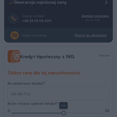
Gwarancja najniższej ceny
Zapytaj o projekt
Zamów rozmowę
pn.-pt. 8-20
+48 22 59 05 000
Napisz do ekspertów
Kredyt na budowę
Kredyt hipoteczny z ING
REKLAMA
Oblicz ratę dla tej nieruchomości
Ile zamierzasz wydać?
Ile lat chcesz spłacać kredyt?
20
0
35