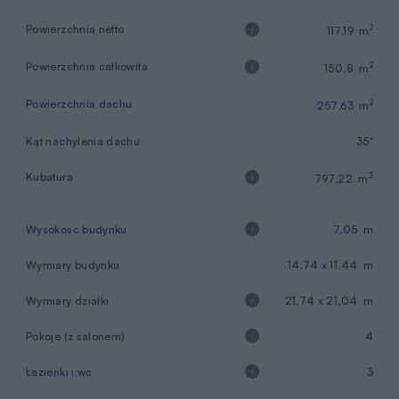
Powierzchnia netto
2
117,19 m
Powierzchnia całkowita
2
150,8 m
Powierzchnia dachu
2
257,63 m
Kąt nachylenia dachu
35°
Kubatura
3
797,22 m
Wysokość budynku
7,05 m
Wymiary budynku
14,74 x 11,44 m
Wymiary działki
21,74 x 21,04 m
Pokoje (z salonem)
4
Łazienki i wc
3