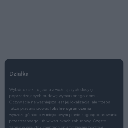
Działka
Wybór działki to jedna z ważniejszych decyzji
poprzedzających budowę wymarzonego domu.
Oczywiście najważniejsza jest jej lokalizacja, ale trzeba
także przeanalizować
lokalne ograniczenia
wyszczególnione w miejscowym planie zagospodarowania
przestrzennego lub w warunkach zabudowy. Często
zapisy w w/w dokumentach uniemożliwiają budowę