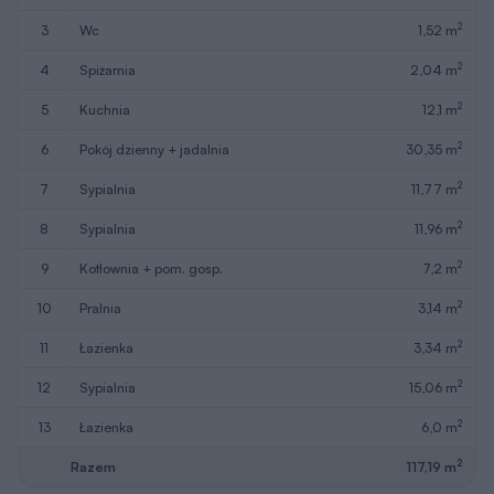
2
3
wc
1,52 m
2
4
spiżarnia
2,04 m
2
5
kuchnia
12,1 m
2
6
pokój dzienny + jadalnia
30,35 m
2
7
sypialnia
11,77 m
2
8
sypialnia
11,96 m
2
9
kotłownia + pom. gosp.
7,2 m
2
10
pralnia
3,14 m
2
11
łazienka
3,34 m
2
12
sypialnia
15,06 m
2
13
łazienka
6,0 m
2
Razem
117,19 m