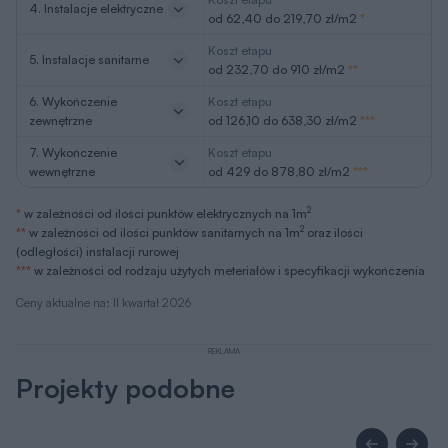
4. Instalacje elektryczne
od 62,40 do 219,70 zł/m2
*
Koszt etapu
5. Instalacje sanitarne
od 232,70 do 910 zł/m2
**
6. Wykończenie
Koszt etapu
zewnętrzne
od 126,10 do 638,30 zł/m2
***
7. Wykończenie
Koszt etapu
wewnętrzne
od 429 do 878,80 zł/m2
***
2
*
w zależności od ilości punktów elektrycznych na 1m
2
**
w zależności od ilości punktów sanitarnych na 1m
oraz ilości
(odległości) instalacji rurowej
***
w zależności od rodzaju użytych meteriałów i specyfikacji wykończenia
Ceny aktualne na: II kwartał 2026
REKLAMA
Projekty podobne