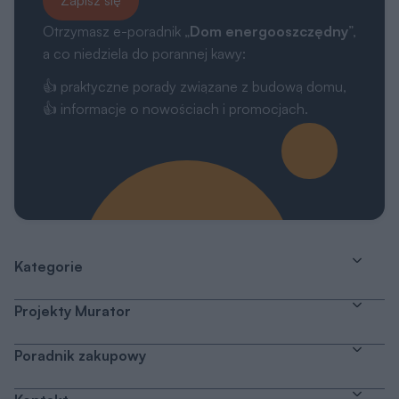
Otrzymasz e-poradnik „
Dom energooszczędny
”,
a co niedziela do porannej kawy:
👍 praktyczne porady związane z budową domu,
👍 informacje o nowościach i promocjach.
Kategorie
Projekty Murator
Poradnik zakupowy