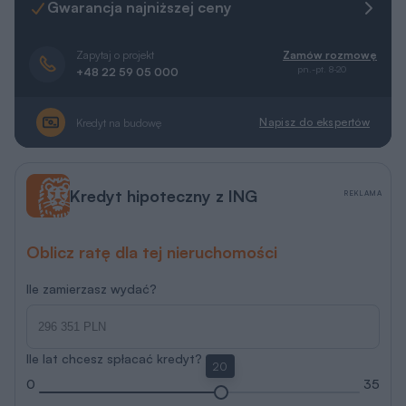
Gwarancja najniższej ceny
Zapytaj o projekt
Zamów rozmowę
pn.-pt. 8-20
+48 22 59 05 000
Napisz do ekspertów
Kredyt na budowę
Kredyt hipoteczny z ING
REKLAMA
Oblicz ratę dla tej nieruchomości
Ile zamierzasz wydać?
Ile lat chcesz spłacać kredyt?
20
0
35