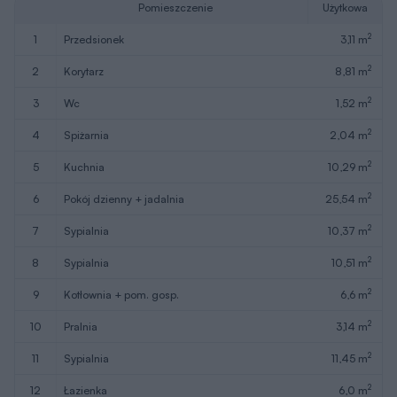
Pomieszczenie
Użytkowa
2
1
przedsionek
3,11 m
2
2
korytarz
8,81 m
2
3
wc
1,52 m
2
4
spiżarnia
2,04 m
2
5
kuchnia
10,29 m
2
6
pokój dzienny + jadalnia
25,54 m
2
7
sypialnia
10,37 m
2
8
sypialnia
10,51 m
2
9
kotłownia + pom. gosp.
6,6 m
2
10
pralnia
3,14 m
2
11
sypialnia
11,45 m
2
12
łazienka
6,0 m