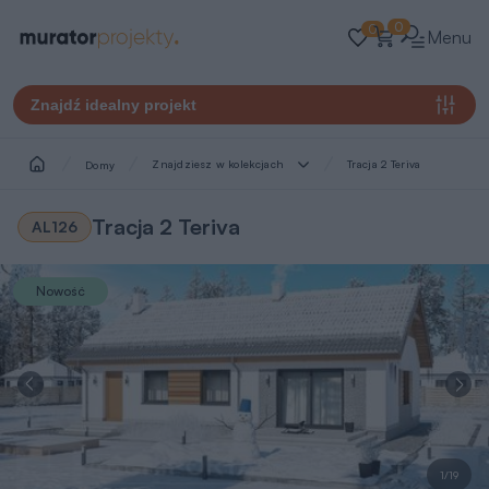
0
0
Menu
Znajdź idealny projekt
Znajdziesz w kolekcjach
Tracja 2 Teriva
Domy
Tracja 2 Teriva
AL126
Nowość
1/19