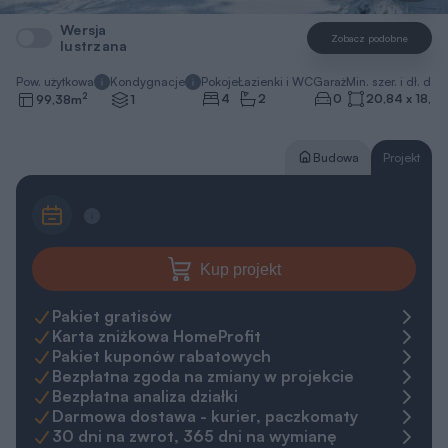
Wersja
Zobacz podobne
lustrzana
Pow. użytkowa
Kondygnacje
Pokoje
Łazienki i WC
Garaż
Min. szer. i dł. dzia
2
4
2
0
20,84 x 18,49
99,38
m
1
Budowa
Projekt
Kup projekt
Pakiet gratisów
Karta zniżkowa HomeProfit
Pakiet kuponów rabatowych
Bezpłatna zgoda na zmiany w projekcie
Bezpłatna analiza działki
Darmowa dostawa - kurier, paczkomaty
30 dni na zwrot, 365 dni na wymianę