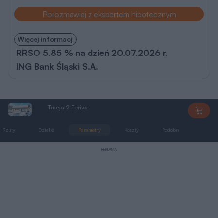
Porozmawiaj z ekspertem hipotecznym
Więcej informacji
RRSO 5.85 % na dzień 20.07.2026 r.
ING Bank Śląski S.A.
Tracja 2 Teriva
AL126
Rzuty
Działka
Parametry
Koszty
Podobne
Zmia
REKLAMA