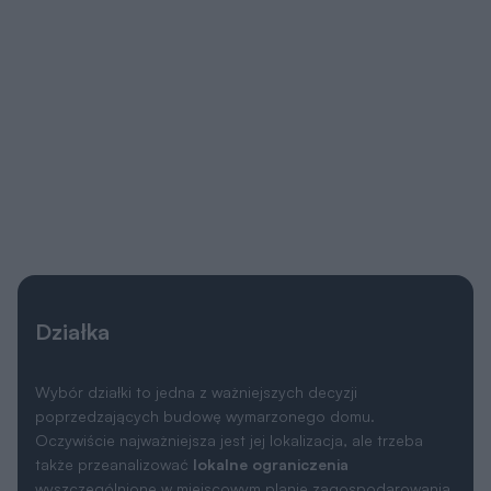
Działka
Wybór działki to jedna z ważniejszych decyzji
poprzedzających budowę wymarzonego domu.
Oczywiście najważniejsza jest jej lokalizacja, ale trzeba
także przeanalizować
lokalne ograniczenia
wyszczególnione w miejscowym planie zagospodarowania