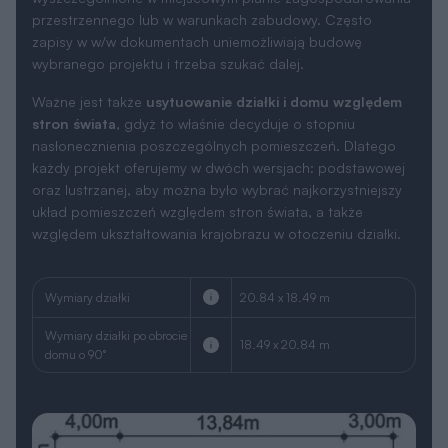
przestrzennego lub w warunkach zabudowy. Często
zapisy w w/w dokumentach uniemożliwiają budowę
wybranego projektu i trzeba szukać dalej.
Ważne jest także
usytuowanie działki i domu względem
stron świata
, gdyż to właśnie decyduje o stopniu
nasłonecznienia poszczególnych pomieszczeń. Dlatego
każdy projekt oferujemy w dwóch wersjach: podstawowej
oraz lustrzanej, aby można było wybrać najkorzystniejszy
układ pomieszczeń względem stron świata, a także
względem ukształtowania krajobrazu w otoczeniu działki.
Wymiary działki
20.84 x 18.49 m
Wymiary działki po obrocie
18.49 x 20.84 m
domu o 90°