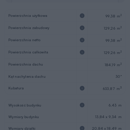
Powierzchnia użytkowa
2
99,38 m
Powierzchnia zabudowy
2
129,26 m
Powierzchnia netto
2
99,38 m
Powierzchnia całkowita
2
129,26 m
Powierzchnia dachu
2
184,19 m
Kąt nachylenia dachu
30°
Kubatura
3
633,87 m
Wysokość budynku
6,43 m
Wymiary budynku
13,84 x 9,34 m
Wymiary działki
20,84 x 18,49 m