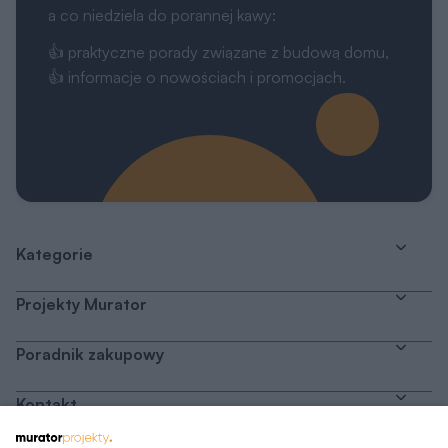
a co niedziela do porannej kawy:
👍 praktyczne porady związane z budową domu,
👍 informacje o nowościach i promocjach.
Kategorie
Projekty Murator
Poradnik zakupowy
Kontakt