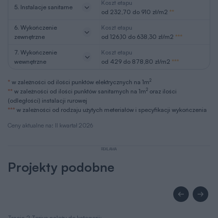
Koszt etapu
5. Instalacje sanitarne
od 232,70 do 910 zł/m2
**
6. Wykończenie
Koszt etapu
zewnętrzne
od 126,10 do 638,30 zł/m2
***
7. Wykończenie
Koszt etapu
wewnętrzne
od 429 do 878,80 zł/m2
***
2
*
w zależności od ilości punktów elektrycznych na 1m
2
**
w zależności od ilości punktów sanitarnych na 1m
oraz ilości
(odległości) instalacji rurowej
***
w zależności od rodzaju użytych meteriałów i specyfikacji wykończenia
Ceny aktualne na: II kwartał 2026
REKLAMA
Projekty podobne
Tracja 2 Teriva należy do kategorii: