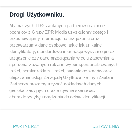
Dołącz do nas
Drogi Użytkowniku,
My, naszych 1162 zaufanych partnerów oraz inne
podmioty z Grupy ZPR Media uzyskujemy dostęp i
przechowujemy informacje na urządzeniu oraz
Odwiedź grupę na Facebooku
przetwarzamy dane osobowe, takie jak unikalne
Gdybym budował drugi raz - mądry Polak
identyfikatory, standardowe informacje wysyłane przez
przed budową
urządzenie czy dane przeglądania w celu zapewniania
spersonalizowanych reklam, wybór spersonalizowanych
Forum Muratora
treści, pomiar reklam i treści, badanie odbiorców oraz
ulepszanie usług. Za zgodą Użytkownika my i Zaufani
Partnerzy możemy używać dokładnych danych
geolokalizacyjnych oraz aktywnie skanować
charakterystykę urządzenia do celów identyfikacji.
Ponieważ cenimy Twoją prywatność, prosimy o zgodę na
korzystanie z tych technologii poprzez kliknięcie
„Akceptuję”. Zgoda jest dobrowolna i zawsze możesz ją
zmienić/wycofać klikając przycisk ustawień prywatności
PARTNERZY
USTAWIENIA
znajdujący się w lewym dolnym rogu strony
. Niektóre