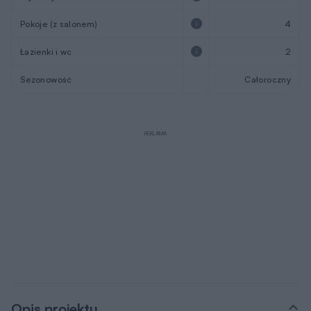
Pokoje (z salonem)
4
Łazienki i wc
2
Sezonowość
Całoroczny
REKLAMA
Opis projektu