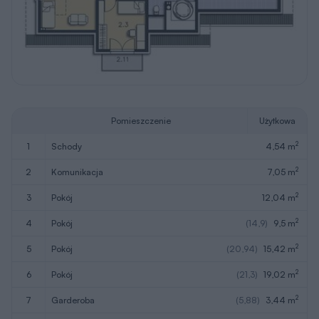
Pomieszczenie
Użytkowa
2
1
schody
4,54 m
2
2
komunikacja
7,05 m
2
3
pokój
12,04 m
2
4
pokój
(14,9)
9,5 m
2
5
pokój
(20,94)
15,42 m
2
6
pokój
(21,3)
19,02 m
2
7
garderoba
(5,88)
3,44 m