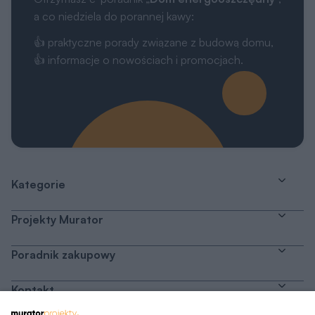
a co niedziela do porannej kawy:
👍 praktyczne porady związane z budową domu,
👍 informacje o nowościach i promocjach.
Kategorie
Projekty Murator
Poradnik zakupowy
Kontakt