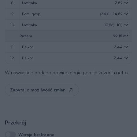
2
8
łazienka
3,52 m
2
9
pom. gosp.
(34,8)
14,52 m
2
10
łazienka
(13,56)
10,1 m
2
Razem
99,15 m
2
11
balkon
3,44 m
2
12
balkon
3,44 m
W nawiasach podano powierzchnie pomieszczenia netto
Zapytaj o możliwość zmian
Przekrój
Wersja lustrzana
Wersja lustrzana