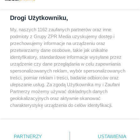
Dołącz do nas
Drogi Użytkowniku,
My, naszych 1162 zaufanych partnerów oraz inne
podmioty z Grupy ZPR Media uzyskujemy dostęp i
przechowujemy informacje na urządzeniu oraz
Odwiedź grupę na Facebooku
przetwarzamy dane osobowe, takie jak unikalne
Gdybym budował drugi raz - mądry Polak
identyfikatory, standardowe informacje wysyłane przez
przed budową
urządzenie czy dane przeglądania w celu zapewniania
spersonalizowanych reklam, wybór spersonalizowanych
Forum Muratora
treści, pomiar reklam i treści, badanie odbiorców oraz
ulepszanie usług. Za zgodą Użytkownika my i Zaufani
Partnerzy możemy używać dokładnych danych
geolokalizacyjnych oraz aktywnie skanować
charakterystykę urządzenia do celów identyfikacji.
Ponieważ cenimy Twoją prywatność, prosimy o zgodę na
korzystanie z tych technologii poprzez kliknięcie
„Akceptuję”. Zgoda jest dobrowolna i zawsze możesz ją
zmienić/wycofać klikając przycisk ustawień prywatności
PARTNERZY
USTAWIENIA