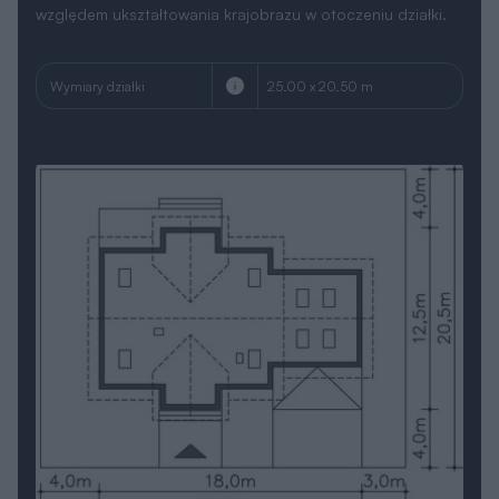
względem ukształtowania krajobrazu w otoczeniu działki.
Wymiary działki
25.00 x 20.50 m