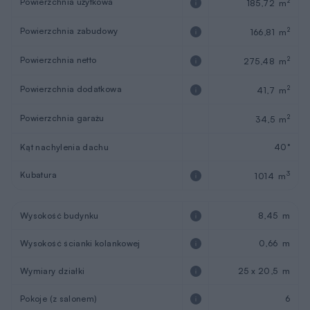
Powierzchnia użytkowa
2
185,72 m
Powierzchnia zabudowy
2
166,81 m
Powierzchnia netto
2
275,48 m
Powierzchnia dodatkowa
2
41,7 m
Powierzchnia garażu
2
34,5 m
Kąt nachylenia dachu
40°
Kubatura
3
1014 m
Wysokość budynku
8,45 m
Wysokość ścianki kolankowej
0,66 m
Wymiary działki
25 x 20,5 m
Pokoje (z salonem)
6