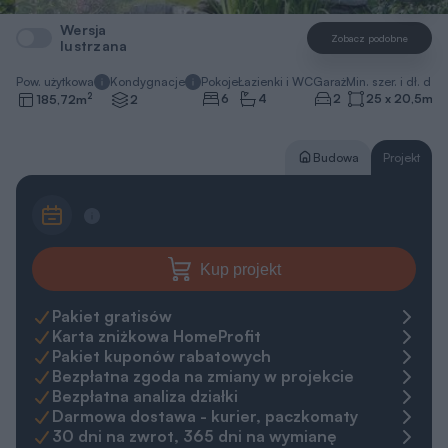
Wersja
Zobacz podobne
lustrzana
Pow. użytkowa
Kondygnacje
Pokoje
Łazienki i WC
Garaż
Min. szer. i dł. dzia
2
6
4
2
25 x 20,5
m
185,72
m
2
Budowa
Projekt
Kup projekt
Pakiet gratisów
Karta zniżkowa HomeProfit
Pakiet kuponów rabatowych
Bezpłatna zgoda na zmiany w projekcie
Bezpłatna analiza działki
Darmowa dostawa - kurier, paczkomaty
30 dni na zwrot, 365 dni na wymianę