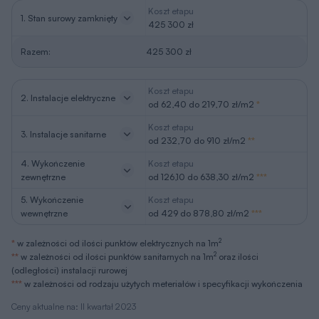
Koszt etapu
1. Stan surowy zamknięty
425 300 zł
Razem:
425 300 zł
Koszt etapu
2. Instalacje elektryczne
od 62,40 do 219,70 zł/m2
*
Koszt etapu
3. Instalacje sanitarne
od 232,70 do 910 zł/m2
**
4. Wykończenie
Koszt etapu
zewnętrzne
od 126,10 do 638,30 zł/m2
***
5. Wykończenie
Koszt etapu
wewnętrzne
od 429 do 878,80 zł/m2
***
2
*
w zależności od ilości punktów elektrycznych na 1m
2
**
w zależności od ilości punktów sanitarnych na 1m
oraz ilości
(odległości) instalacji rurowej
***
w zależności od rodzaju użytych meteriałów i specyfikacji wykończenia
Ceny aktualne na: II kwartał 2023