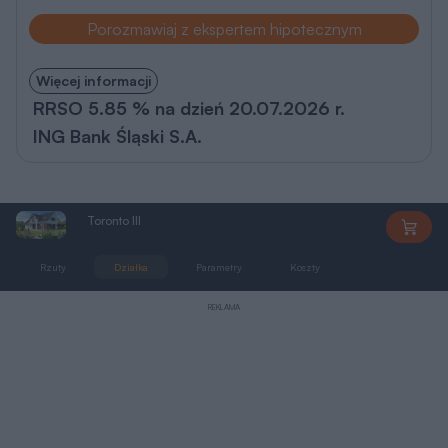
Porozmawiaj z ekspertem hipotecznym
Więcej informacji
RRSO 5.85 % na dzień 20.07.2026 r.
ING Bank Śląski S.A.
Toronto III
LMP232B
Rzuty
Działka
Parametry
Koszty
Podobne
REKLAMA