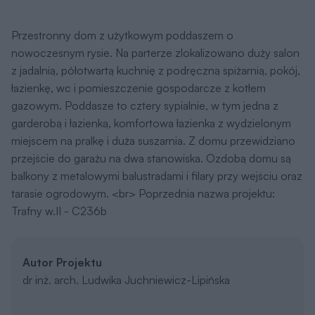
Przestronny dom z użytkowym poddaszem o
nowoczesnym rysie. Na parterze zlokalizowano duży salon
z jadalnią, półotwartą kuchnię z podręczną spiżarnią, pokój,
łazienkę, wc i pomieszczenie gospodarcze z kotłem
gazowym. Poddasze to cztery sypialnie, w tym jedna z
garderobą i łazienką, komfortowa łazienka z wydzielonym
miejscem na pralkę i duża suszarnia. Z domu przewidziano
przejście do garażu na dwa stanowiska. Ozdobą domu są
balkony z metalowymi balustradami i filary przy wejściu oraz
tarasie ogrodowym. <br> Poprzednia nazwa projektu:
Trafny w.II - C236b
Autor Projektu
dr inż. arch. Ludwika Juchniewicz-Lipińska