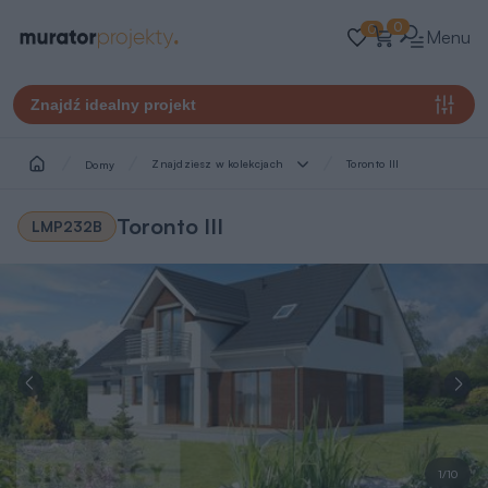
0
0
Menu
Znajdź idealny projekt
Znajdziesz w kolekcjach
Toronto III
Domy
Toronto III
LMP232B
1/10