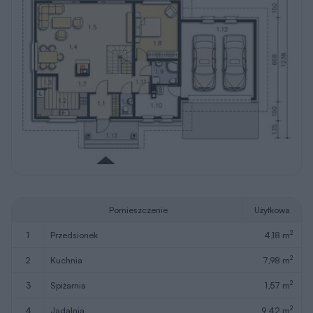
Pomieszczenie
Użytkowa
2
1
przedsionek
4,18 m
2
2
kuchnia
7,98 m
2
3
spiżarnia
1,57 m
2
4
jadalnia
9,42 m