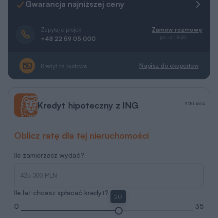
Gwarancja najniższej ceny
Zapytaj o projekt
Zamów rozmowę
pn.-pt. 8-20
+48 22 59 05 000
Napisz do ekspertów
Kredyt na budowę
Kredyt hipoteczny z ING
REKLAMA
Oblicz ratę dla tej nieruchomości
Ile zamierzasz wydać?
Ile lat chcesz spłacać kredyt?
20
0
35