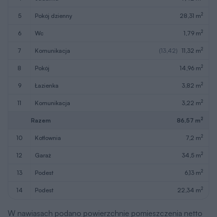
2
5
pokój dzienny
28,31 m
2
6
wc
1,79 m
2
7
komunikacja
(13,42)
11,32 m
2
8
pokój
14,96 m
2
9
łazienka
3,82 m
2
11
komunikacja
3,22 m
2
Razem
86,57 m
2
10
kotłownia
7,2 m
2
12
garaż
34,5 m
2
13
podest
6,13 m
2
14
podest
22,34 m
W nawiasach podano powierzchnie pomieszczenia netto