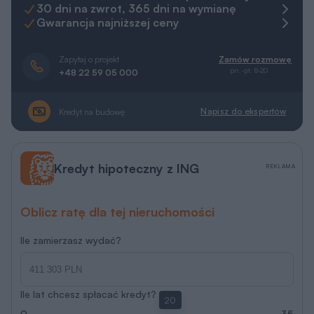
30 dni na zwrot, 365 dni na wymianę
Gwarancja najniższej ceny
Zapytaj o projekt
Zamów rozmowę
pn.-pt. 8-20
+48 22 59 05 000
Napisz do ekspertów
Kredyt na budowę
Kredyt hipoteczny z ING
REKLAMA
Oblicz ratę dla tej nieruchomości
Ile zamierzasz wydać?
Ile lat chcesz spłacać kredyt?
20
0
35