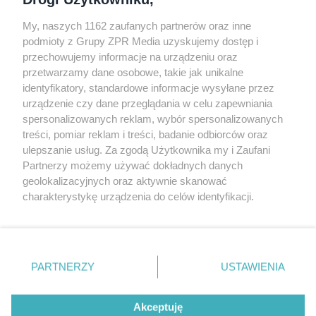
My, naszych 1162 zaufanych partnerów oraz inne
podmioty z Grupy ZPR Media uzyskujemy dostęp i
przechowujemy informacje na urządzeniu oraz
Odwiedź grupę na Facebooku
przetwarzamy dane osobowe, takie jak unikalne
Gdybym budował drugi raz - mądry Polak
identyfikatory, standardowe informacje wysyłane przez
przed budową
urządzenie czy dane przeglądania w celu zapewniania
spersonalizowanych reklam, wybór spersonalizowanych
Forum Muratora
treści, pomiar reklam i treści, badanie odbiorców oraz
ulepszanie usług. Za zgodą Użytkownika my i Zaufani
Partnerzy możemy używać dokładnych danych
geolokalizacyjnych oraz aktywnie skanować
charakterystykę urządzenia do celów identyfikacji.
Ponieważ cenimy Twoją prywatność, prosimy o zgodę na
korzystanie z tych technologii poprzez kliknięcie
„Akceptuję”. Zgoda jest dobrowolna i zawsze możesz ją
zmienić/wycofać klikając przycisk ustawień prywatności
PARTNERZY
USTAWIENIA
znajdujący się w lewym dolnym rogu strony
. Niektóre
rodzaje przetwarzania danych nie wymagają zgody
Akceptuję
użytkownika, ale masz prawo sprzeciwić się takiemu
projekty.muratordom.pl
© 2026