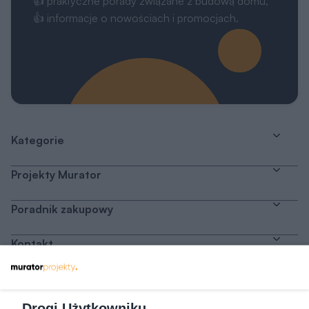
👍 praktyczne porady związane z budową domu,
👍 informacje o nowościach i promocjach.
Kategorie
Projekty Murator
Poradnik zakupowy
Kontakt
Dołącz do nas
Drogi Użytkowniku,