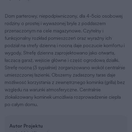
Dom parterowy, niepodpiwniczony, dla 4-5cio osobowej
rodziny o prostej i wyważonej bryle z poddaszem
przenaczonym na cele magazynowe. Czytelny i
funkcjonalny rozkład pomieszczeń oraz wyraźny ich
podział na strefy dzienną i nocną daje poczucie komfortu i
wygody. Strefę dzienną zaprojektowano jako otwartą,
łączącą garaż, wejście główne i część ogrodową działki.
Strefę nocną (3 sypialnie) zorganizowano wokół centralnie
umieszczonej łazienki. Obszerny zadaszony taras daje
możliwość korzystania z zewnętrznego kominka (grilla) bez
względu na warunki atmosferyczne. Centralnie
zlokalizowany kominek umożliwia rozprowadzenie ciepła
po całym domu.
Autor Projektu