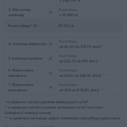
+ 248 097 zł
3. Stan surowy
Koszt etapu
zamknięty
+ 50 883 zł
Razem (etapy 1-3):
411 303 zł
Koszt etapu
4. Instalacje elektryczne
od 62,40 do 219,70 zł/m2
*
Koszt etapu
5. Instalacje sanitarne
od 232,70 do 910 zł/m2
**
6. Wykończenie
Koszt etapu
zewnętrzne
od 126,10 do 638,30 zł/m2
***
7. Wykończenie
Koszt etapu
wewnętrzne
od 429 do 878,80 zł/m2
***
2
*
w zależności od ilości punktów elektrycznych na 1m
2
**
w zależności od ilości punktów sanitarnych na 1m
oraz ilości
(odległości) instalacji rurowej
***
w zależności od rodzaju użytych meteriałów i specyfikacji wykończenia