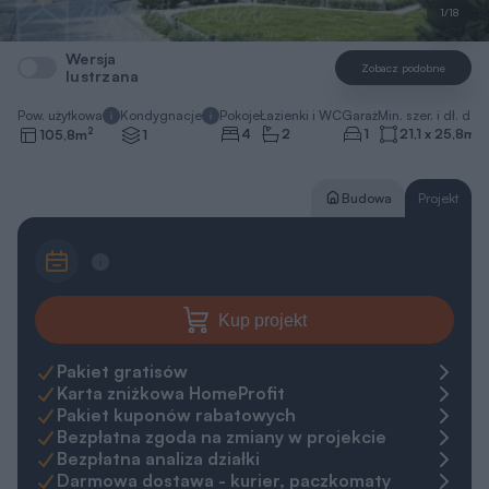
1/18
Wersja
Zobacz podobne
lustrzana
Pow. użytkowa
Kondygnacje
Pokoje
Łazienki i WC
Garaż
Min. szer. i dł. dzia
2
4
2
1
21,1 x 25,8
m
105,8
m
1
Budowa
Projekt
Kup projekt
Pakiet gratisów
Karta zniżkowa HomeProfit
Pakiet kuponów rabatowych
Bezpłatna zgoda na zmiany w projekcie
Bezpłatna analiza działki
Darmowa dostawa - kurier, paczkomaty