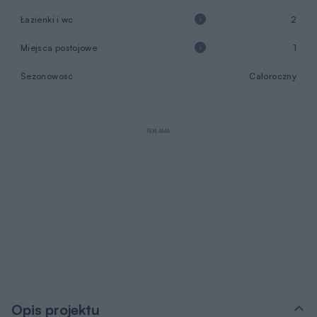
Łazienki i wc
2
Miejsca postojowe
1
Sezonowość
Całoroczny
REKLAMA
Opis projektu