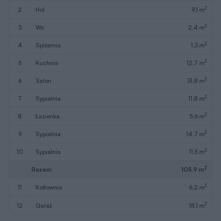
2
2
hol
9,1 m
2
3
wc
2,4 m
2
4
spiżarnia
1,3 m
2
5
kuchnia
12,7 m
2
6
salon
31,8 m
2
7
sypialnia
11,8 m
2
8
łazienka
5,6 m
2
9
sypialnia
14,7 m
2
10
sypialnia
11,5 m
2
Razem
105,9 m
2
11
kotłownia
6,2 m
2
12
garaż
18,1 m