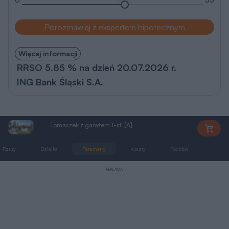
Porozmawiaj z ekspertem hipotecznym
Więcej informacji
RRSO 5.85 % na dzień 20.07.2026 r.
ING Bank Śląski S.A.
Tomaszek z garażem 1-st. [A]
DD94
Rzuty
Działka
Parametry
Koszty
Podobne
Zmia
REKLAMA