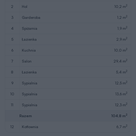
2
2
hol
10,2 m
2
3
garderoba
1,2 m
2
4
spiżarnia
1,9 m
2
5
łazienka
2,9 m
2
6
kuchnia
10,0 m
2
7
salon
29,4 m
2
8
łazienka
5,4 m
2
9
sypialnia
12,5 m
2
10
sypialnia
13,6 m
2
11
sypialnia
12,3 m
2
Razem
104,8 m
2
12
kotłownia
6,7 m