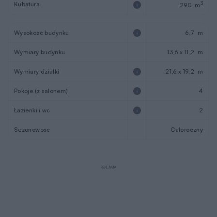
Kubatura
3
290 m
Wysokość budynku
6,7 m
Wymiary budynku
13,6 x 11,2 m
Wymiary działki
21,6 x 19,2 m
Pokoje (z salonem)
4
Łazienki i wc
2
Sezonowość
Całoroczny
REKLAMA