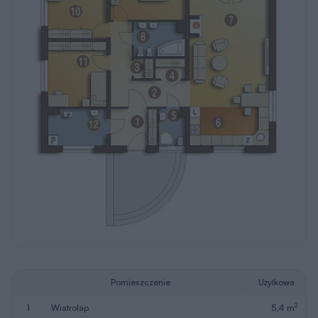
Pomieszczenie
Użytkowa
2
1
wiatrołap
5,4 m