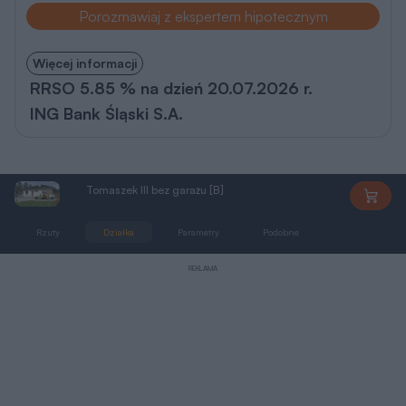
Porozmawiaj z ekspertem hipotecznym
Więcej informacji
RRSO 5.85 % na dzień 20.07.2026 r.
ING Bank Śląski S.A.
Tomaszek III bez garażu [B]
DD510
Rzuty
Działka
Parametry
Podobne
Zmiany
REKLAMA