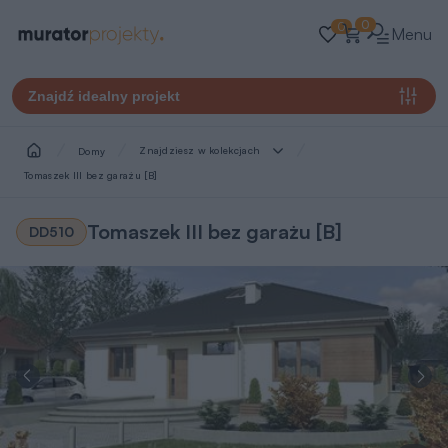
0
0
Menu
Znajdź idealny projekt
Znajdziesz w kolekcjach
Domy
Tomaszek III bez garażu [B]
Tomaszek III bez garażu [B]
DD510