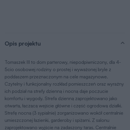
Opis projektu
Tomaszek III to dom parterowy, niepodpiwniczony, dla 4-
5cio osobowej rodziny o prostej i wyważonej bryle z
poddaszem przeznaczonym na cele magazynowe.
Czytelny i funkcjonalny rozkład pomieszczeń oraz wyraźny
ich podział na strefy dzienną i nocną daje poczucie
komfortu i wygody. Strefa dzienną zaprojektowano jako
otwartą, łączącą wejście główne i część ogrodową działki.
Strefę nocną (3 sypialnie) zorganizowano wokół centralnie
umieszczonej łazienki, garderoby i spiżarni. Z salonu
zaprojektowano wyjście na zadaszony taras. Centralnie