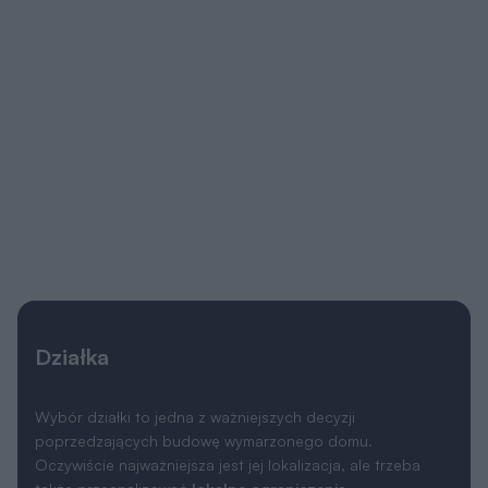
Działka
Wybór działki to jedna z ważniejszych decyzji
poprzedzających budowę wymarzonego domu.
Oczywiście najważniejsza jest jej lokalizacja, ale trzeba