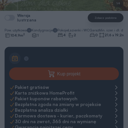
1/4
Wersja
Zobacz podobne
lustrzana
Pow. użytkowa
Kondygnacje
Pokoje
Łazienki i WC
Garaż
Min. szer. i dł. dzia
2
4
2
0
21,6 x 19,2
m
104,9
m
1
Kup projekt
Pakiet gratisów
Karta zniżkowa HomeProfit
Pakiet kuponów rabatowych
Bezpłatna zgoda na zmiany w projekcie
Bezpłatna analiza działki
Darmowa dostawa - kurier, paczkomaty
30 dni na zwrot, 365 dni na wymianę
Gwarancja najniższej ceny