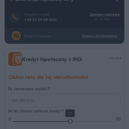
Zapytaj o projekt
Zamów rozmowę
pn.-pt. 8-20
+48 22 59 05 000
Napisz do ekspertów
Kredyt na budowę
Kredyt hipoteczny z ING
REKLAMA
Oblicz ratę dla tej nieruchomości
Ile zamierzasz wydać?
Ile lat chcesz spłacać kredyt?
20
0
35