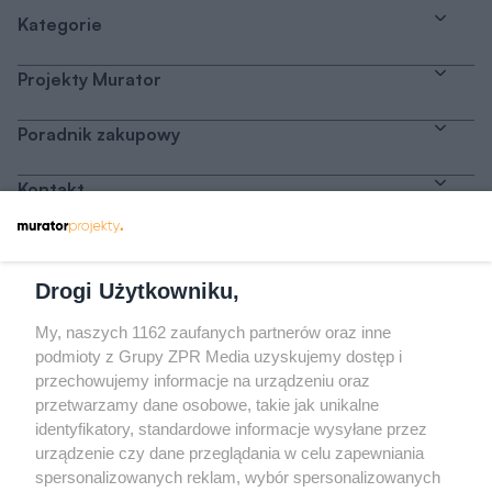
Kategorie
Projekty Murator
Poradnik zakupowy
Kontakt
Dołącz do nas
Drogi Użytkowniku,
My, naszych 1162 zaufanych partnerów oraz inne
podmioty z Grupy ZPR Media uzyskujemy dostęp i
przechowujemy informacje na urządzeniu oraz
Odwiedź grupę na Facebooku
przetwarzamy dane osobowe, takie jak unikalne
Gdybym budował drugi raz - mądry Polak
identyfikatory, standardowe informacje wysyłane przez
przed budową
urządzenie czy dane przeglądania w celu zapewniania
spersonalizowanych reklam, wybór spersonalizowanych
Forum Muratora