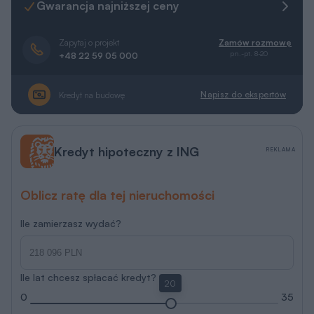
Gwarancja najniższej ceny
Zapytaj o projekt
Zamów rozmowę
pn.-pt. 8-20
+48 22 59 05 000
Napisz do ekspertów
Kredyt na budowę
Kredyt hipoteczny z ING
REKLAMA
Oblicz ratę dla tej nieruchomości
Ile zamierzasz wydać?
Ile lat chcesz spłacać kredyt?
20
0
35