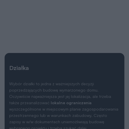
Działka
Wybór działki to jedna z ważniejszych decyzji
poprzedzających budowę wymarzonego domu.
Oczywiście najważniejsza jest jej lokalizacja, ale trzeba
także przeanalizować
lokalne ograniczenia
wyszczególnione w miejscowym planie zagospodarowania
przestrzennego lub w warunkach zabudowy. Często
zapisy w w/w dokumentach uniemożliwiają budowę
wybranego projektu i trzeba szukać dalej.