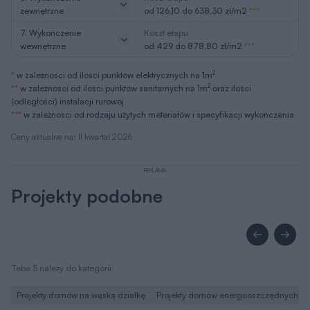
zewnętrzne
od 126,10 do 638,30 zł/m2
***
7. Wykończenie
Koszt etapu
wewnętrzne
od 429 do 878,80 zł/m2
***
2
*
w zależności od ilości punktów elektrycznych na 1m
2
**
w zależności od ilości punktów sanitarnych na 1m
oraz ilości
(odległości) instalacji rurowej
***
w zależności od rodzaju użytych meteriałów i specyfikacji wykończenia
Ceny aktualne na: II kwartał 2026
REKLAMA
Projekty podobne
Tebe 5 należy do kategorii:
Projekty domów na wąską działkę
Projekty domów energooszczędnych