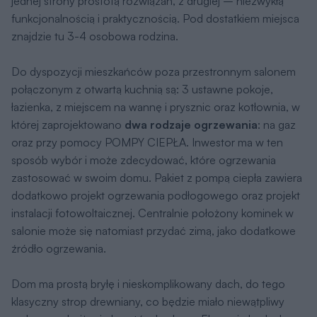
jednej strony prostotą rozwiązań, z drugiej – niezwykłą
funkcjonalnością i praktycznością. Pod dostatkiem miejsca
znajdzie tu 3-4 osobowa rodzina.
Do dyspozycji mieszkańców poza przestronnym salonem
połączonym z otwartą kuchnią są: 3 ustawne pokoje,
łazienka, z miejscem na wannę i prysznic oraz kotłownia, w
której zaprojektowano
dwa rodzaje ogrzewania
: na gaz
oraz przy pomocy POMPY CIEPŁA. Inwestor ma w ten
sposób wybór i może zdecydować, które ogrzewania
zastosować w swoim domu. Pakiet z pompą ciepła zawiera
dodatkowo projekt ogrzewania podłogowego oraz projekt
instalacji fotowoltaicznej. Centralnie położony kominek w
salonie może się natomiast przydać zimą, jako dodatkowe
źródło ogrzewania.
Dom ma prostą bryłę i nieskomplikowany dach, do tego
klasyczny strop drewniany, co będzie miało niewątpliwy