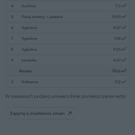
2
4
kuchnia
7,0 m
2
5
pokój dzienny + jadalnia
19,85 m
2
6
sypialnia
8,67 m
2
7
sypialnia
11,18 m
2
8
sypialnia
9,06 m
2
9
łazienka
4,67 m
2
Razem
70,0 m
2
3
kotłownia
3,12 m
W nawiasach podano powierzchnie pomieszczenia netto
Zapytaj o możliwość zmian