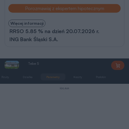
Porozmawiaj z ekspertem hipotecznym
Więcej informacji
RRSO 5.85 % na dzień 20.07.2026 r.
ING Bank Śląski S.A.
Tebe 5
AL102
Rzuty
Działka
Parametry
Koszty
Podobne
Zmia
REKLAMA