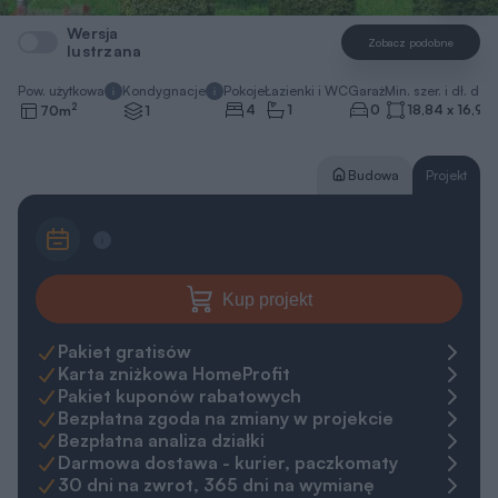
Wersja
Zobacz podobne
lustrzana
Pow. użytkowa
Kondygnacje
Pokoje
Łazienki i WC
Garaż
Min. szer. i dł. dzia
2
4
1
0
18,84 x 16,94
70
m
1
Budowa
Projekt
Kup projekt
Pakiet gratisów
Karta zniżkowa HomeProfit
Pakiet kuponów rabatowych
Bezpłatna zgoda na zmiany w projekcie
Bezpłatna analiza działki
Darmowa dostawa - kurier, paczkomaty
30 dni na zwrot, 365 dni na wymianę