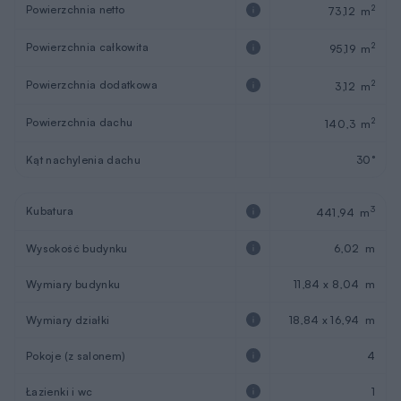
Powierzchnia netto
2
73,12 m
Powierzchnia całkowita
2
95,19 m
Powierzchnia dodatkowa
2
3,12 m
Powierzchnia dachu
2
140,3 m
Kąt nachylenia dachu
30°
Kubatura
3
441,94 m
Wysokość budynku
6,02 m
Wymiary budynku
11,84 x 8,04 m
Wymiary działki
18,84 x 16,94 m
Pokoje (z salonem)
4
Łazienki i wc
1