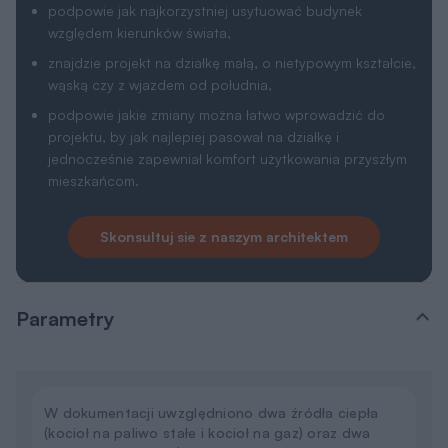
podpowie jak najkorzystniej usytuować budynek
względem kierunków świata,
znajdzie projekt na działkę małą, o nietypowym kształcie,
wąską czy z wjazdem od południa,
podpowie jakie zmiany można łatwo wprowadzić do
projektu, by jak najlepiej pasował na działkę i
jednocześnie zapewniał komfort użytkowania przyszłym
mieszkańcom.
Skonsultuj sie z naszym architektem
Parametry
W dokumentacji uwzględniono dwa źródła ciepła
(kocioł na paliwo stałe i kocioł na gaz) oraz dwa