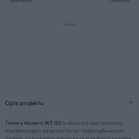
Sezonowość
Całoroczny
REKLAMA
Opis projektu
Tamara Modern WZ G2
to klasyczny dom parterowy
charakteryzujący się prostą formą i nieskomplikowanym
dachem, co korzystnie wpływa na oszczędności związane