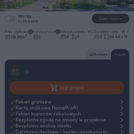
1/16
Wersja
Zobacz podobne
lustrzana
Pow. użytkowa
Kondygnacje
Pokoje
Łazienki i WC
Garaż
Min. szer. i dł. dzia
2
4
2
2
26,84 x 19,39
118,55
m
1
Budowa
Projekt
Kup projekt
Pakiet gratisów
Karta zniżkowa HomeProfit
Pakiet kuponów rabatowych
Bezpłatna zgoda na zmiany w projekcie
Bezpłatna analiza działki
Darmowa dostawa - kurier, paczkomaty