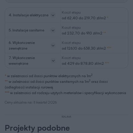
Koszt etapu
4. Instalacje elektryczne
od 62,40 do 219,70 zł/m2
*
Koszt etapu
5. Instalacje sanitarne
od 232,70 do 910 zł/m2
**
6. Wykończenie
Koszt etapu
zewnętrzne
od 126,10 do 638,30 zł/m2
***
7. Wykończenie
Koszt etapu
wewnętrzne
od 429 do 878,80 zł/m2
***
2
*
w zależności od ilości punktów elektrycznych na 1m
2
**
w zależności od ilości punktów sanitarnych na 1m
oraz ilości
(odległości) instalacji rurowej
***
w zależności od rodzaju użytych meteriałów i specyfikacji wykończenia
Ceny aktualne na: II kwartał 2026
REKLAMA
Projekty podobne