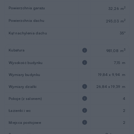
Powierzchnia garażu
2
32,26 m
Powierzchnia dachu
2
293,03 m
Kąt nachylenia dachu
35°
Kubatura
3
981,08 m
Wysokość budynku
7,15 m
Wymiary budynku
19,84 x 9,94 m
Wymiary działki
26,84 x 19,39 m
Pokoje (z salonem)
4
Łazienki i wc
2
Miejsca postojowe
2