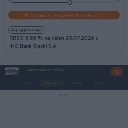
Porozmawiaj z ekspertem hipotecznym
Więcej informacji
RRSO 5.85 % na dzień 20.07.2026 r.
ING Bank Śląski S.A.
Tamara Modern WZ G2
AL083
Rzuty
Działka
Parametry
Koszty
Podobne
Zmia
REKLAMA