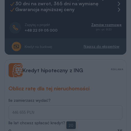
30 dni na zwrot, 365 dni na wymianę
Gwarancja najniższej ceny
Zapytaj o projekt
Zamów rozmowę
pn.-pt. 8-20
+48 22 59 05 000
Napisz do ekspertów
Kredyt na budowę
Kredyt hipoteczny z ING
REKLAMA
Oblicz ratę dla tej nieruchomości
Ile zamierzasz wydać?
Ile lat chcesz spłacać kredyt?
20
0
35