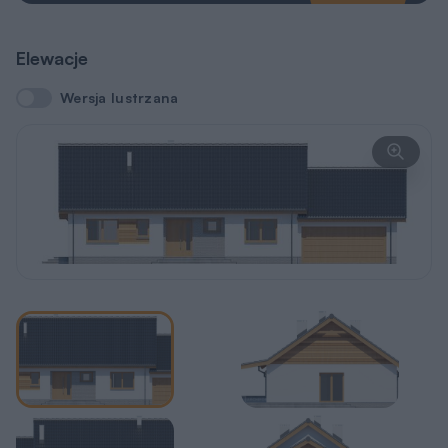
Elewacje
Wersja lustrzana
Wersja lustrzana