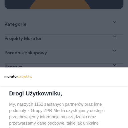
Kategorie
Projekty Murator
Poradnik zakupowy
Kontakt
Dołącz do nas
Drogi Użytkowniku,
My, naszych 1162 zaufanych partnerów oraz inne
podmioty z Grupy ZPR Media uzyskujemy dostęp i
przechowujemy informacje na urządzeniu oraz
Odwiedź grupę na Facebooku
przetwarzamy dane osobowe, takie jak unikalne
Gdybym budował drugi raz - mądry Polak