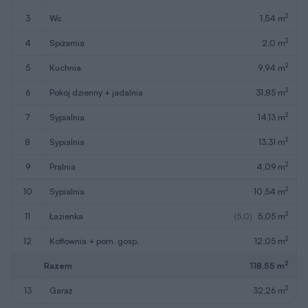
2
3
wc
1,54 m
2
4
spiżarnia
2,0 m
2
5
kuchnia
9,94 m
2
6
pokój dzienny + jadalnia
31,85 m
2
7
sypialnia
14,13 m
2
8
sypialnia
13,31 m
2
9
pralnia
4,09 m
2
10
sypialnia
10,54 m
2
11
łazienka
(5,0)
5,05 m
2
12
kotłownia + pom. gosp.
12,05 m
2
Razem
118,55 m
2
13
garaż
32,26 m