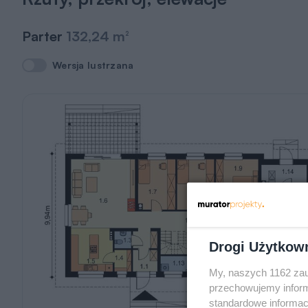
Parter
132,24 m
2
Wersja lustrzana
Wersja lustrzana
Drogi Użytkow
My, naszych 1162 zau
przechowujemy informa
standardowe informac