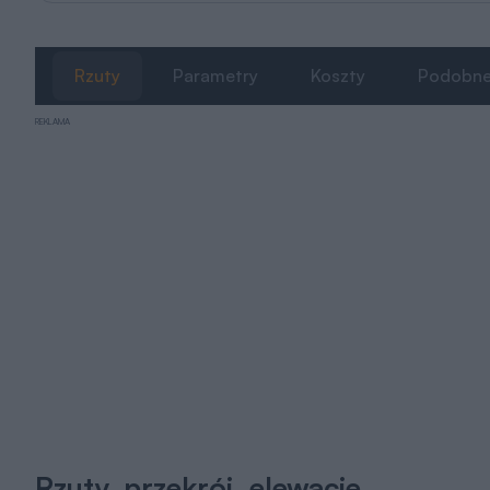
Rzuty
Parametry
Koszty
Podobn
REKLAMA
Rzuty, przekrój, elewacje