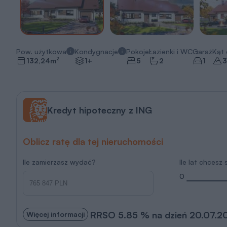
Pow. użytkowa
Kondygnacje
Pokoje
Łazienki i WC
Garaż
Kąt
2
132,24
m
1+
5
2
1
3
Kredyt hipoteczny z ING
Oblicz ratę dla tej nieruchomości
Ile zamierzasz wydać?
Ile lat chcesz
0
RRSO 5.85 % na dzień 20.07.2
Więcej informacji