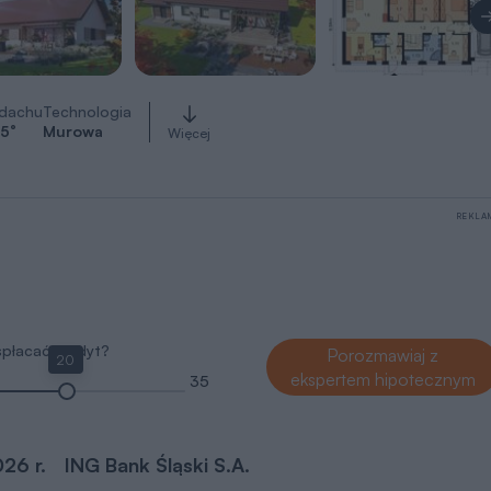
 dachu
Technologia
5
°
Murowa
Więcej
REKLA
 spłacać kredyt?
Porozmawiaj z
20
ekspertem hipotecznym
35
026 r.
ING Bank Śląski S.A.