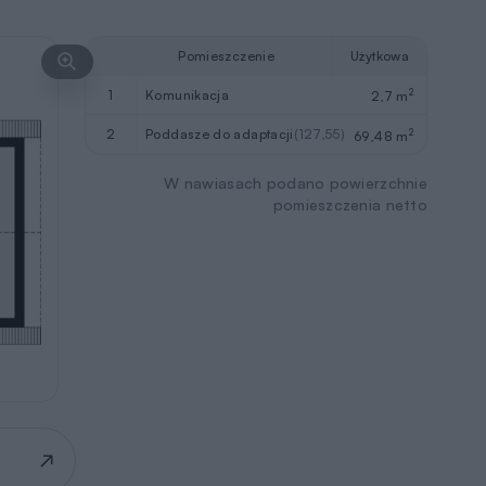
Pomieszczenie
Użytkowa
2
1
komunikacja
2,7 m
2
2
poddasze do adaptacji
(127,55)
69,48 m
W nawiasach podano powierzchnie
pomieszczenia netto