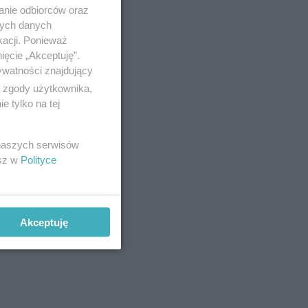
anie odbiorców oraz
nych danych
kacji. Ponieważ
ięcie „Akceptuję”.
ywatności znajdujący
ą zgody użytkownika,
 tylko na tej
 naszych serwisów
esz w
Polityce
Akceptuję