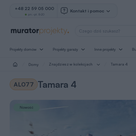
+48 22 59 05 000
Kontakt i pomoc
pn.-pt. 8-20
Wyszukaj projekt
Projekty domów
Projekty garaży
Inne projekty
B
Znajdziesz w kolekcjach
Tamara 4
Domy
Tamara 4
AL077
Nowość