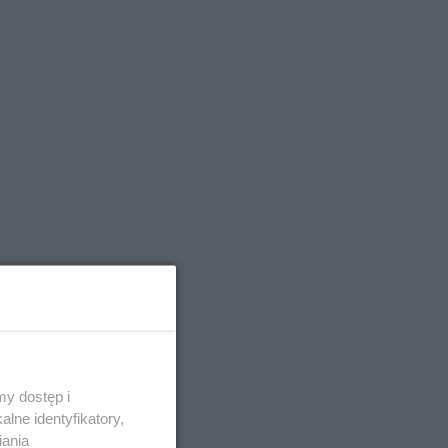
y dostęp i
lne identyfikatory,
iania