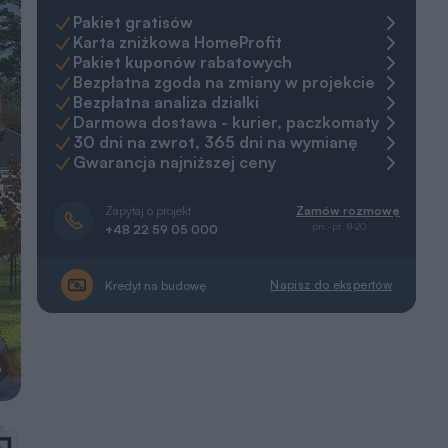
Pakiet gratisów
Karta zniżkowa HomeProfit
Pakiet kuponów rabatowych
Bezpłatna zgoda na zmiany w projekcie
Bezpłatna analiza działki
Darmowa dostawa - kurier, paczkomaty
30 dni na zwrot, 365 dni na wymianę
Gwarancja najniższej ceny
Zapytaj o projekt
Zamów rozmowę
pn.-pt. 8-20
+48 22 59 05 000
Napisz do ekspertów
Kredyt na budowę
a