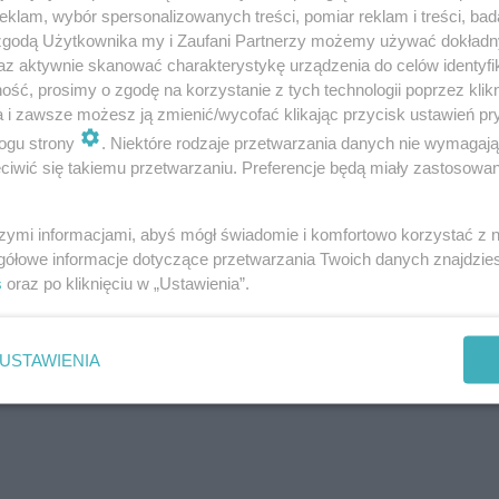
klam, wybór spersonalizowanych treści, pomiar reklam i treści, bad
2
9
sypialnia
13,7 m
 zgodą Użytkownika my i Zaufani Partnerzy możemy używać dokład
az aktywnie skanować charakterystykę urządzenia do celów identyfi
2
10
korytarz
2,37 m
ść, prosimy o zgodę na korzystanie z tych technologii poprzez klikn
a i zawsze możesz ją zmienić/wycofać klikając przycisk ustawień pr
2
11
gabinet
10,1 m
ogu strony
. Niektóre rodzaje przetwarzania danych nie wymagaj
2
12
łazienka
7,04 m
iwić się takiemu przetwarzaniu. Preferencje będą miały zastosowanie
2
13
pralnia
2,93 m
szymi informacjami, abyś mógł świadomie i komfortowo korzystać z
2
14
kotłownia + pom. gosp.
7,0 m
gółowe informacje dotyczące przetwarzania Twoich danych znajdzi
2
Razem
132,24 m
s
oraz po kliknięciu w „Ustawienia”.
2
15
garaż
20,75 m
USTAWIENIA
W nawiasach podano powierzchnie
pomieszczenia netto