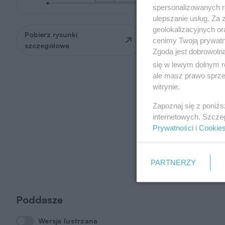
spersonalizowanych re
ulepszanie usług. Za
geolokalizacyjnych or
Pobierz rysunki
Zapytaj o możliwość
cenimy Twoją prywatno
szczegółowe
zmian
Zgoda jest dobrowoln
się w lewym dolnym r
ale masz prawo sprzec
witrynie.
Zapoznaj się z poniż
internetowych. Szcze
Prywatności
i
Cookie
PARTNERZY
Poddasze
Wersja lustrzana
Wersja lustrzana