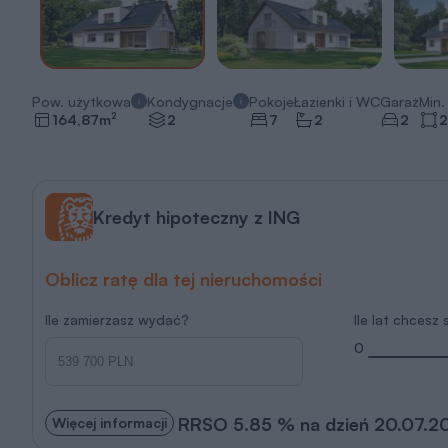
Pow. użytkowa
Kondygnacje
Pokoje
Łazienki i WC
Garaż
Min. 
2
164,87
m
2
7
2
2
2
Kredyt hipoteczny z ING
Oblicz ratę dla tej nieruchomości
Ile zamierzasz wydać?
Ile lat chcesz
0
RRSO 5.85 % na dzień 20.07.2
Więcej informacji