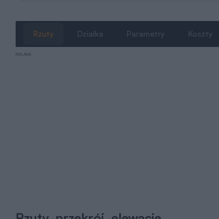
Rzuty
Działka
Parametry
Koszty
REKLAMA
Rzuty, przekrój, elewacje