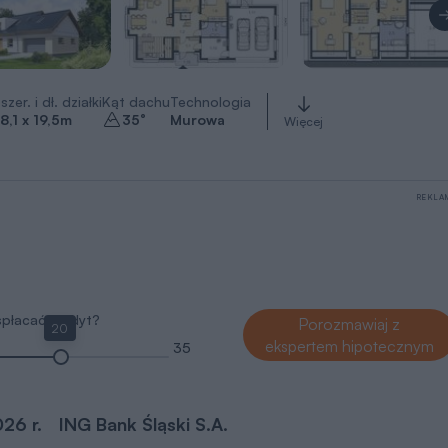
szer. i dł. działki
Kąt dachu
Technologia
8,1 x 19,5
m
35
°
Murowa
Więcej
REKLA
 spłacać kredyt?
Porozmawiaj z
20
ekspertem hipotecznym
35
026 r.
ING Bank Śląski S.A.