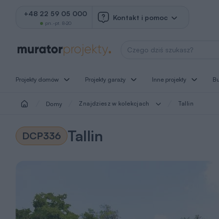
+48 22 59 05 000
Kontakt i pomoc
pn.-pt. 8-20
Wyszukaj projekt
Projekty domów
Projekty garaży
Inne projekty
B
Znajdziesz w kolekcjach
Tallin
Domy
Tallin
DCP336