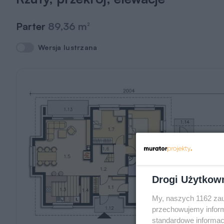
Parter
89,36 m
2
Wersja lustrzana
Wersja lustrzana
Drogi Użytkow
My, naszych 1162 zau
przechowujemy informa
standardowe informac