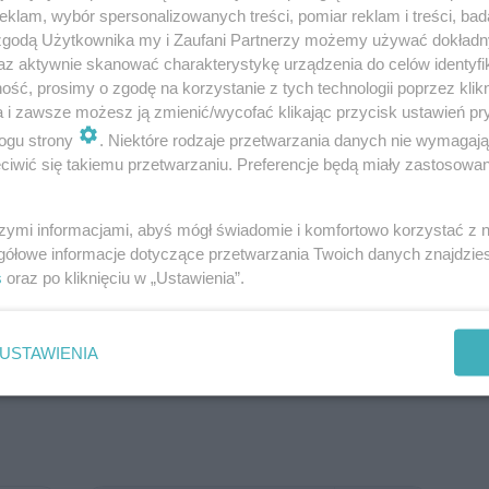
klam, wybór spersonalizowanych treści, pomiar reklam i treści, bad
2
9
łazienka
6,61 m
 zgodą Użytkownika my i Zaufani Partnerzy możemy używać dokład
az aktywnie skanować charakterystykę urządzenia do celów identyfi
2
Razem
89,36 m
ść, prosimy o zgodę na korzystanie z tych technologii poprzez klikn
a i zawsze możesz ją zmienić/wycofać klikając przycisk ustawień pr
2
10
kotłownia
9,02 m
ogu strony
. Niektóre rodzaje przetwarzania danych nie wymagaj
2
11
garaż
39,11 m
iwić się takiemu przetwarzaniu. Preferencje będą miały zastosowanie
2
12
podest
5,03 m
szymi informacjami, abyś mógł świadomie i komfortowo korzystać z
2
13
taras
6,23 m
gółowe informacje dotyczące przetwarzania Twoich danych znajdzi
2
14
podest
3,0 m
s
oraz po kliknięciu w „Ustawienia”.
W nawiasach podano powierzchnie
pomieszczenia netto
USTAWIENIA