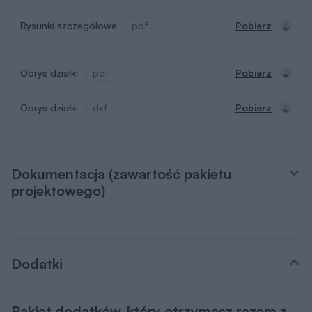
Rysunki szczegółowe
pdf
Pobierz
Obrys działki
pdf
Pobierz
Obrys działki
dxf
Pobierz
Dokumentacja (zawartość pakietu
projektowego)
Dodatki
Pakiet dodatków, który otrzymasz razem z