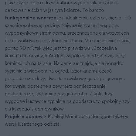
płaszczyzn okien i drzwi balkonowych okala poziome
deskowanie ścian w jasnym kolorze. To bardzo
funkcjonalne wnętrze
jest idealne dla cztero-, pięcio- lub
sześcioosobowej rodziny. Najważniejsza jest wspólna,
wypoczynkowa strefa domu, przeznaczona dla wszystkich
domowników: salon z kuchnią i taras. Ma ona powierzchnię
ponad 90 m
, tak więc jest to prawdziwa „Szczęśliwa
2
kraina” dla rodziny, która lubi wspólnie spędzać czas przy
kominku lub na tarasie. Na parterze znajduje się ponadto
sypialnia z widokiem na ogród, łazienka oraz część
gospodarcza: duży, dwustanowiskowy garaż połączony z
kotłownią, dostępne z zewnątrz pomieszczenie
gospodarcze, spiżarnia oraz garderoba. Z kolei trzy
wygodne i ustawne sypialnie na poddaszu, to spokojny azyl
dla każdego z domowników.
Projekty domów
z Kolekcji Muratora są dostępne także w
wersji lustrzanego odbicia.