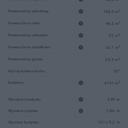
Powierzchnia zabudowy
2
148,3 m
Powierzchnia netto
2
96,3 m
Powierzchnia całkowita
2
112 m
Powierzchnia dodatkowa
2
33,7 m
Powierzchnia garażu
2
24,9 m
Kąt nachylenia dachu
20°
Kubatura
3
479,1 m
Wysokość budynku
5,59 m
Wysokość parteru
2,84 m
Wymiary budynku
13,7 x 11,2 m