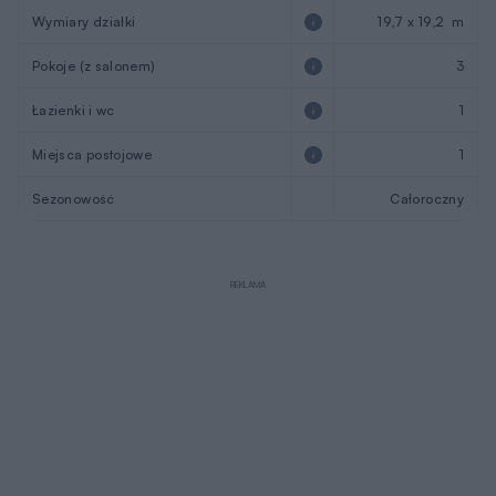
Wymiary działki
19,7 x 19,2 m
Pokoje (z salonem)
3
Łazienki i wc
1
Miejsca postojowe
1
Sezonowość
Całoroczny
REKLAMA