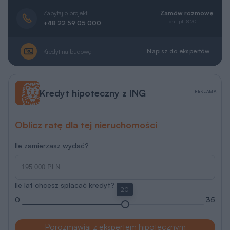
Zapytaj o projekt
Zamów rozmowę
pn.-pt. 8-20
+48 22 59 05 000
Napisz do ekspertów
Kredyt na budowę
Kredyt hipoteczny z ING
REKLAMA
Oblicz ratę dla tej nieruchomości
Ile zamierzasz wydać?
Ile lat chcesz spłacać kredyt?
20
0
35
Porozmawiaj z ekspertem hipotecznym