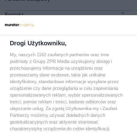
Kontakt
Dołącz do nas
Drogi Użytkowniku,
My, naszych 1162 zaufanych partnerów oraz inne
podmioty z Grupy ZPR Media uzyskujemy dostęp i
przechowujemy informacje na urządzeniu oraz
Odwiedź grupę na Facebooku
przetwarzamy dane osobowe, takie jak unikalne
Gdybym budował drugi raz - mądry Polak
identyfikatory, standardowe informacje wysyłane przez
przed budową
urządzenie czy dane przeglądania w celu zapewniania
spersonalizowanych reklam, wybór spersonalizowanych
Forum Muratora
treści, pomiar reklam i treści, badanie odbiorców oraz
ulepszanie usług. Za zgodą Użytkownika my i Zaufani
Partnerzy możemy używać dokładnych danych
geolokalizacyjnych oraz aktywnie skanować
charakterystykę urządzenia do celów identyfikacji.
Ponieważ cenimy Twoją prywatność, prosimy o zgodę na