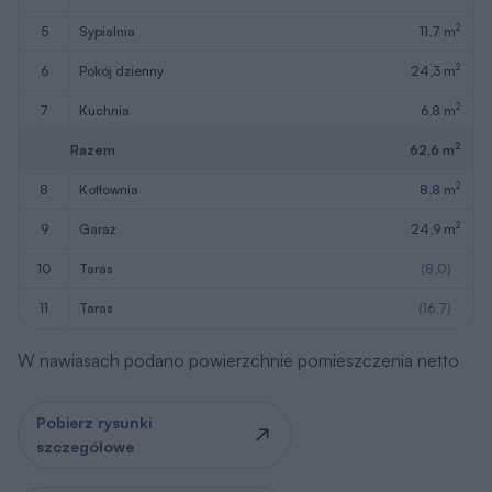
2
5
sypialnia
11,7 m
2
6
pokój dzienny
24,3 m
2
7
kuchnia
6,8 m
2
Razem
62,6 m
2
8
kotłownia
8,8 m
2
9
garaż
24,9 m
10
taras
(8,0)
11
taras
(16,7)
W nawiasach podano powierzchnie pomieszczenia netto
Pobierz rysunki
szczegółowe