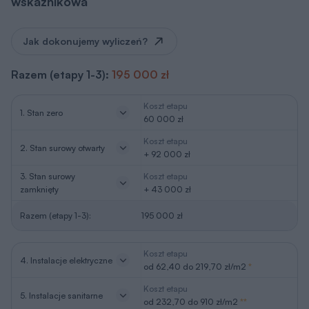
wskaźnikowa
Jak dokonujemy wyliczeń?
Razem (etapy 1-3):
195 000 zł
Koszt etapu
1. Stan zero
60 000 zł
Koszt etapu
2. Stan surowy otwarty
+ 92 000 zł
3. Stan surowy
Koszt etapu
zamknięty
+ 43 000 zł
Razem (etapy 1-3):
195 000 zł
Koszt etapu
4. Instalacje elektryczne
od 62,40 do 219,70 zł/m2
*
Koszt etapu
5. Instalacje sanitarne
od 232,70 do 910 zł/m2
**