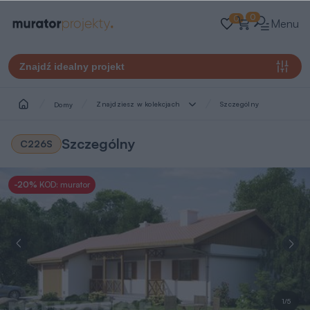
0
0
Menu
Znajdź idealny projekt
Znajdziesz w kolekcjach
Szczególny
Domy
Szczególny
C226S
-20%
KOD: murator
1/5