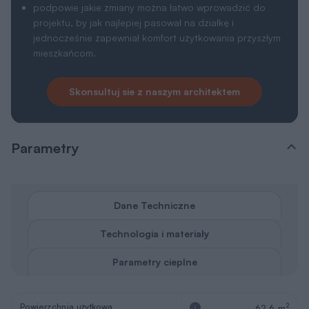
podpowie jakie zmiany można łatwo wprowadzić do
projektu, by jak najlepiej pasował na działkę i
jednocześnie zapewniał komfort użytkowania przyszłym
mieszkańcom.
Skonsultuj sie z naszym architektem
Parametry
Dane Techniczne
Technologia i materiały
Parametry cieplne
Powierzchnia użytkowa
2
62,6 m