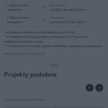
6. Wykończenie
Koszt etapu
zewnętrzne
od 126,10 do 638,30 zł/m2
***
7. Wykończenie
Koszt etapu
wewnętrzne
od 429 do 878,80 zł/m2
***
2
*
w zależności od ilości punktów elektrycznych na 1m
2
**
w zależności od ilości punktów sanitarnych na 1m
oraz ilości
(odległości) instalacji rurowej
***
w zależności od rodzaju użytych meteriałów i specyfikacji wykończenia
Ceny aktualne na: II kwartał 2021
REKLAMA
Projekty podobne
Szczególny należy do kategorii: