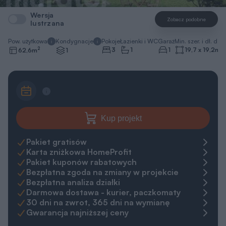
Wersja
Zobacz podobne
lustrzana
Pow. użytkowa
Kondygnacje
Pokoje
Łazienki i WC
Garaż
Min. szer. i dł. dzia
2
3
1
1
19,7 x 19,2
m
62,6
m
1
Kup projekt
Pakiet gratisów
Karta zniżkowa HomeProfit
Pakiet kuponów rabatowych
Bezpłatna zgoda na zmiany w projekcie
Bezpłatna analiza działki
Darmowa dostawa - kurier, paczkomaty
30 dni na zwrot, 365 dni na wymianę
Gwarancja najniższej ceny