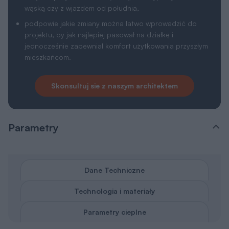
wąską czy z wjazdem od południa,
podpowie jakie zmiany można łatwo wprowadzić do
projektu, by jak najlepiej pasował na działkę i
jednocześnie zapewniał komfort użytkowania przyszłym
mieszkańcom.
Skonsultuj sie z naszym architektem
Parametry
Dane Techniczne
Technologia i materiały
Parametry cieplne