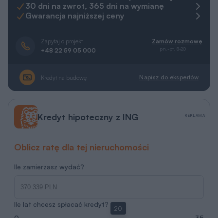
30 dni na zwrot, 365 dni na wymianę
Gwarancja najniższej ceny
Zapytaj o projekt
Zamów rozmowę
pn.-pt. 8-20
+48 22 59 05 000
Napisz do ekspertów
Kredyt na budowę
Kredyt hipoteczny z ING
REKLAMA
Oblicz ratę dla tej nieruchomości
Ile zamierzasz wydać?
Ile lat chcesz spłacać kredyt?
20
0
35