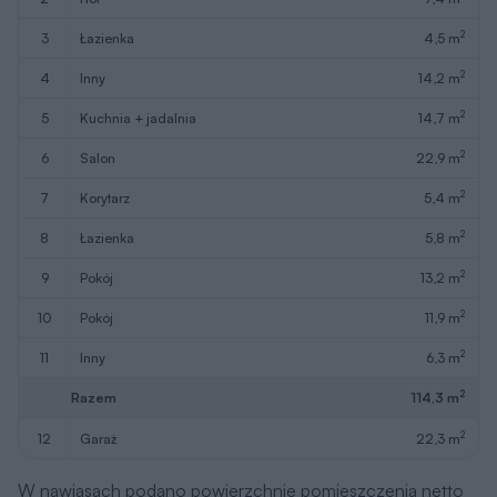
2
3
łazienka
4,5 m
2
4
inny
14,2 m
2
5
kuchnia + jadalnia
14,7 m
2
6
salon
22,9 m
2
7
korytarz
5,4 m
2
8
łazienka
5,8 m
2
9
pokój
13,2 m
2
10
pokój
11,9 m
2
11
inny
6,3 m
2
Razem
114,3 m
2
12
garaż
22,3 m
W nawiasach podano powierzchnie pomieszczenia netto