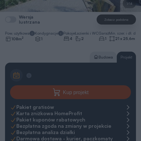
1/14
Wersja
Zobacz podobne
lustrzana
Pow. użytkowa
Kondygnacje
Pokoje
Łazienki i WC
Garaż
Min. szer. i dł. dzia
2
4
2
1
21 x 25,6
m
108
m
1
Budowa
Projekt
Kup projekt
Pakiet gratisów
Karta zniżkowa HomeProfit
Pakiet kuponów rabatowych
Bezpłatna zgoda na zmiany w projekcie
Bezpłatna analiza działki
Darmowa dostawa - kurier, paczkomaty