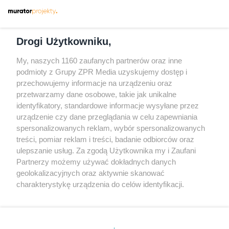
Dołącz do nas
Drogi Użytkowniku,
My, naszych 1160 zaufanych partnerów oraz inne
podmioty z Grupy ZPR Media uzyskujemy dostęp i
przechowujemy informacje na urządzeniu oraz
Odwiedź grupę na Facebooku
przetwarzamy dane osobowe, takie jak unikalne
Gdybym budował drugi raz - mądry Polak
identyfikatory, standardowe informacje wysyłane przez
przed budową
urządzenie czy dane przeglądania w celu zapewniania
spersonalizowanych reklam, wybór spersonalizowanych
Forum Muratora
treści, pomiar reklam i treści, badanie odbiorców oraz
ulepszanie usług. Za zgodą Użytkownika my i Zaufani
Partnerzy możemy używać dokładnych danych
geolokalizacyjnych oraz aktywnie skanować
charakterystykę urządzenia do celów identyfikacji.
Ponieważ cenimy Twoją prywatność, prosimy o zgodę na
korzystanie z tych technologii poprzez kliknięcie
„Akceptuję”. Zgoda jest dobrowolna i zawsze możesz ją