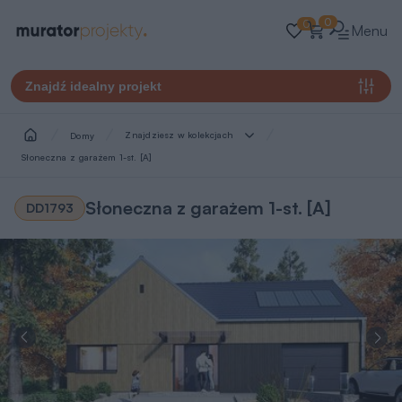
0
0
Menu
Znajdź idealny projekt
Znajdziesz w kolekcjach
Domy
Słoneczna z garażem 1-st. [A]
Słoneczna z garażem 1-st. [A]
DD1793