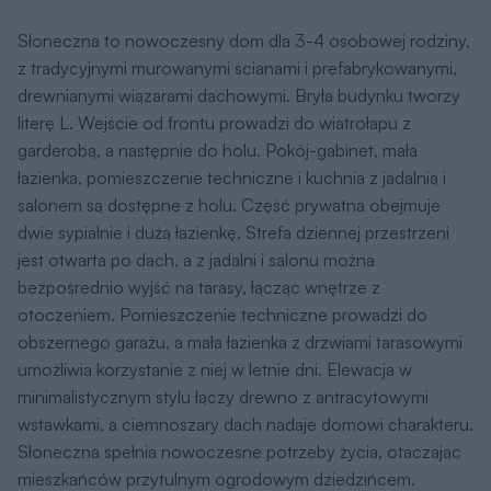
Słoneczna to nowoczesny dom dla 3-4 osobowej rodziny,
z tradycyjnymi murowanymi ścianami i prefabrykowanymi,
drewnianymi wiązarami dachowymi. Bryła budynku tworzy
literę L. Wejście od frontu prowadzi do wiatrołapu z
garderobą, a następnie do holu. Pokój-gabinet, mała
łazienka, pomieszczenie techniczne i kuchnia z jadalnią i
salonem są dostępne z holu. Część prywatna obejmuje
dwie sypialnie i dużą łazienkę. Strefa dziennej przestrzeni
jest otwarta po dach, a z jadalni i salonu można
bezpośrednio wyjść na tarasy, łącząc wnętrze z
otoczeniem. Pomieszczenie techniczne prowadzi do
obszernego garażu, a mała łazienka z drzwiami tarasowymi
umożliwia korzystanie z niej w letnie dni. Elewacja w
minimalistycznym stylu łączy drewno z antracytowymi
wstawkami, a ciemnoszary dach nadaje domowi charakteru.
Słoneczna spełnia nowoczesne potrzeby życia, otaczając
mieszkańców przytulnym ogrodowym dziedzińcem.