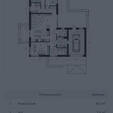
Pomieszczenie
Użytkowa
2
1
przedsionek
8,0 m
2
2
hol
7,4 m