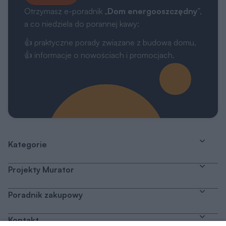
Otrzymasz e-poradnik „
Dom energooszczędny
”,
a co niedziela do porannej kawy:
👍 praktyczne porady związane z budową domu,
👍 informacje o nowościach i promocjach.
Kategorie
Projekty Murator
Poradnik zakupowy
Kontakt