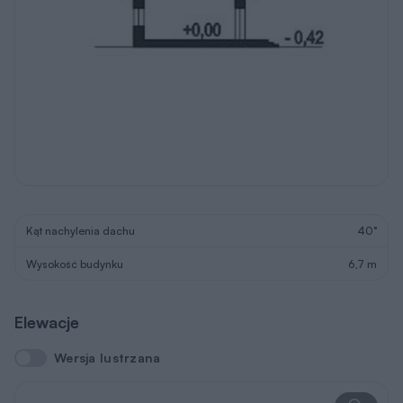
Kąt nachylenia dachu
40°
Wysokość budynku
6,7 m
Elewacje
Wersja lustrzana
Wersja lustrzana