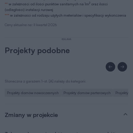
2
**
w zależności od ilości punktów sanitarnych na 1m
oraz ilości
(odległości) instalacji rurowej
***
w zależności od rodzaju użytych meteriałów i specyfikacji wykończenia
Ceny aktualne na: II kwartał 2026
REKLAMA
Projekty podobne
Słoneczna z garażem 1-st. [A] należy do kategorii:
Projekty domów nowoczesnych
Projekty domów parterowych
Projekty 
Zmiany w projekcie