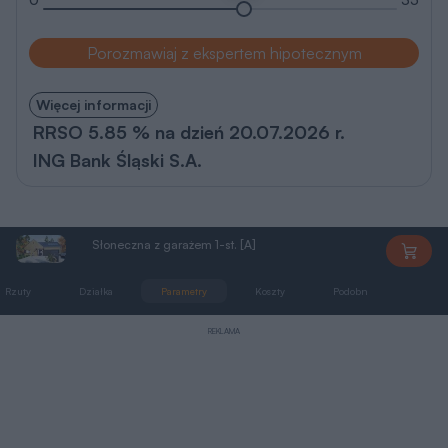
Porozmawiaj z ekspertem hipotecznym
Więcej informacji
RRSO 5.85 % na dzień 20.07.2026 r.
ING Bank Śląski S.A.
Słoneczna z garażem 1-st. [A]
DD1793
Rzuty
Działka
Parametry
Koszty
Podobne
Zmia
REKLAMA