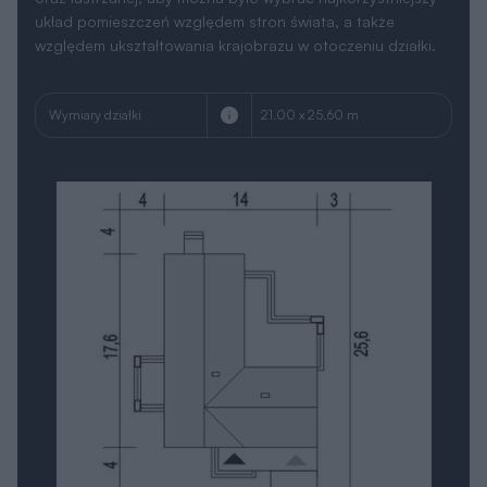
układ pomieszczeń względem stron świata, a także
względem ukształtowania krajobrazu w otoczeniu działki.
Wymiary działki
21.00 x 25.60 m