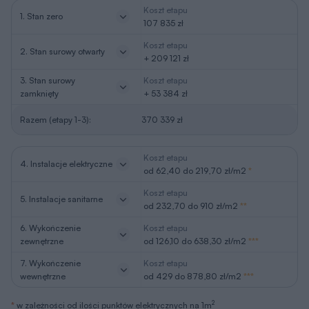
Koszt etapu
1. Stan zero
107 835 zł
Koszt etapu
2. Stan surowy otwarty
+ 209 121 zł
3. Stan surowy
Koszt etapu
zamknięty
+ 53 384 zł
Razem (etapy 1-3):
370 339 zł
Koszt etapu
4. Instalacje elektryczne
od 62,40 do 219,70 zł/m2
*
Koszt etapu
5. Instalacje sanitarne
od 232,70 do 910 zł/m2
**
6. Wykończenie
Koszt etapu
zewnętrzne
od 126,10 do 638,30 zł/m2
***
7. Wykończenie
Koszt etapu
wewnętrzne
od 429 do 878,80 zł/m2
***
2
*
w zależności od ilości punktów elektrycznych na 1m