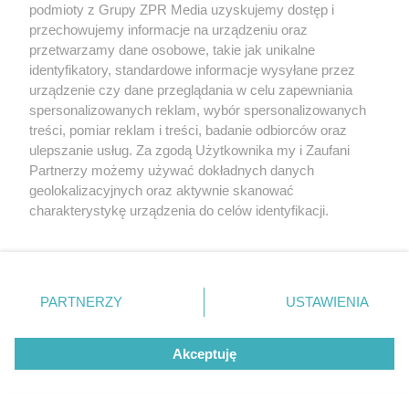
podmioty z Grupy ZPR Media uzyskujemy dostęp i
przechowujemy informacje na urządzeniu oraz
Odwiedź grupę na Facebooku
przetwarzamy dane osobowe, takie jak unikalne
Gdybym budował drugi raz - mądry Polak
identyfikatory, standardowe informacje wysyłane przez
przed budową
urządzenie czy dane przeglądania w celu zapewniania
spersonalizowanych reklam, wybór spersonalizowanych
Forum Muratora
treści, pomiar reklam i treści, badanie odbiorców oraz
ulepszanie usług. Za zgodą Użytkownika my i Zaufani
Partnerzy możemy używać dokładnych danych
geolokalizacyjnych oraz aktywnie skanować
charakterystykę urządzenia do celów identyfikacji.
Ponieważ cenimy Twoją prywatność, prosimy o zgodę na
korzystanie z tych technologii poprzez kliknięcie
„Akceptuję”. Zgoda jest dobrowolna i zawsze możesz ją
zmienić/wycofać klikając przycisk ustawień prywatności
PARTNERZY
USTAWIENIA
znajdujący się w lewym dolnym rogu strony
. Niektóre
rodzaje przetwarzania danych nie wymagają zgody
Akceptuję
użytkownika, ale masz prawo sprzeciwić się takiemu
projekty.muratordom.pl
© 2026
przetwarzaniu. Preferencje będą miały zastosowanie tylko
na tej witrynie.
REKLAMA