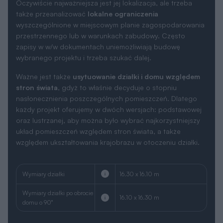
Oczywiście najważniejsza jest jej lokalizacja, ale trzeba
także przeanalizować
lokalne ograniczenia
wyszczególnione w miejscowym planie zagospodarowania
przestrzennego lub w warunkach zabudowy. Często
zapisy w w/w dokumentach uniemożliwiają budowę
wybranego projektu i trzeba szukać dalej.
Ważne jest także
usytuowanie działki i domu względem
stron świata
, gdyż to właśnie decyduje o stopniu
nasłonecznienia poszczególnych pomieszczeń. Dlatego
każdy projekt oferujemy w dwóch wersjach: podstawowej
oraz lustrzanej, aby można było wybrać najkorzystniejszy
układ pomieszczeń względem stron świata, a także
względem ukształtowania krajobrazu w otoczeniu działki.
Wymiary działki
16.30 x 16.10 m
Wymiary działki po obrocie
16.10 x 16.30 m
domu o 90°