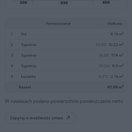
Pomieszczenie
Użytkowa
2
1
hol
8,76 m
2
2
sypialnia
(13,93)
10,22 m
2
3
sypialnia
(16,56)
11,14 m
2
4
sypialnia
(10,26)
8,0 m
2
5
łazienka
(6,27)
2,76 m
2
Razem
40,88 m
W nawiasach podano powierzchnie pomieszczenia netto
Zapytaj o możliwość zmian