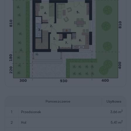
Pomieszczenie
Użytkowa
2
1
przedsionek
3,66 m
2
2
hol
5,41 m