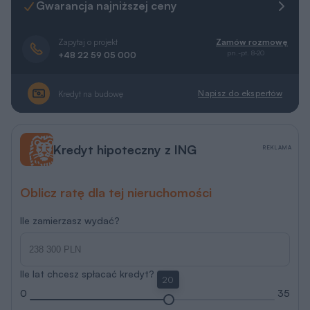
Gwarancja najniższej ceny
Zapytaj o projekt
Zamów rozmowę
pn.-pt. 8-20
+48 22 59 05 000
Napisz do ekspertów
Kredyt na budowę
Kredyt hipoteczny z ING
REKLAMA
Oblicz ratę dla tej nieruchomości
Ile zamierzasz wydać?
Ile lat chcesz spłacać kredyt?
20
0
35