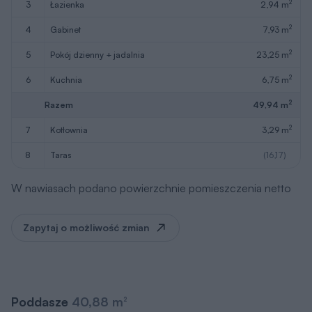
2
3
łazienka
2,94 m
2
4
gabinet
7,93 m
2
5
pokój dzienny + jadalnia
23,25 m
2
6
kuchnia
6,75 m
2
Razem
49,94 m
2
7
kotłownia
3,29 m
8
taras
(16,17)
W nawiasach podano powierzchnie pomieszczenia netto
Zapytaj o możliwość zmian
Poddasze
40,88 m
2