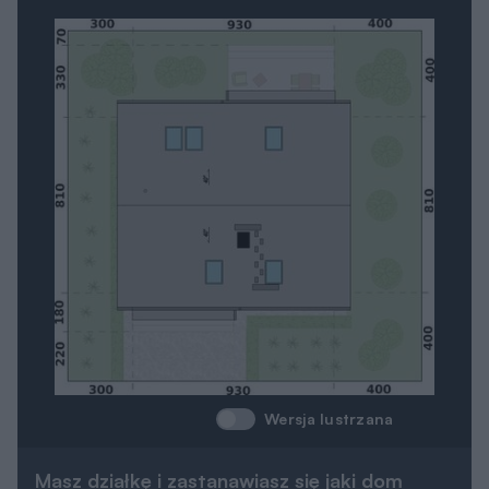
Wersja lustrzana
Masz działkę i zastanawiasz się jaki dom