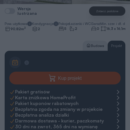
Wersja
Zobacz podobne
lustrzana
Pow. użytkowa
Kondygnacje
Pokoje
Łazienki i WC
Garaż
Min. szer. i dł. dzia
2
5
2
0
16,3 x 16,1
m
90,82
m
2
Budowa
Projekt
Kup projekt
Pakiet gratisów
Karta zniżkowa HomeProfit
Pakiet kuponów rabatowych
Bezpłatna zgoda na zmiany w projekcie
Bezpłatna analiza działki
Darmowa dostawa - kurier, paczkomaty
30 dni na zwrot, 365 dni na wymianę