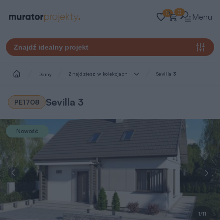
0
0
Menu
Znajdź idealny projekt
Znajdziesz w kolekcjach
Sevilla 3
Domy
Sevilla 3
PE1708
Nowość
1/11