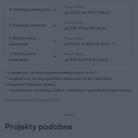
Koszt etapu
4. Instalacje elektryczne
od 62,40 do 219,70 zł/m2
*
Koszt etapu
5. Instalacje sanitarne
od 232,70 do 910 zł/m2
**
6. Wykończenie
Koszt etapu
zewnętrzne
od 126,10 do 638,30 zł/m2
***
7. Wykończenie
Koszt etapu
wewnętrzne
od 429 do 878,80 zł/m2
***
2
*
w zależności od ilości punktów elektrycznych na 1m
2
**
w zależności od ilości punktów sanitarnych na 1m
oraz ilości
(odległości) instalacji rurowej
***
w zależności od rodzaju użytych meteriałów i specyfikacji wykończenia
Ceny aktualne na: IV kwartał 2025
REKLAMA
Projekty podobne