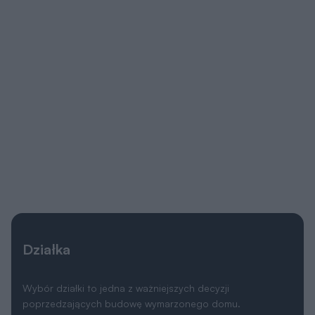
Działka
Wybór działki to jedna z ważniejszych decyzji
poprzedzających budowę wymarzonego domu.