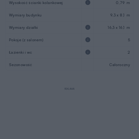
Wysokość ścianki kolankowej
0,79 m
Wymiary budynku
9,3 x 8,1 m
Wymiary działki
16,3 x 16,1 m
Pokoje (z salonem)
5
Łazienki i wc
2
Sezonowość
Całoroczny
REKLAMA