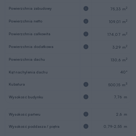
Powierzchnia zabudowy
2
75,33 m
Powierzchnia netto
2
109,01 m
Powierzchnia całkowita
2
174,07 m
Powierzchnia dodatkowa
2
3,29 m
Powierzchnia dachu
2
130,6 m
Kąt nachylenia dachu
40°
Kubatura
3
500,15 m
Wysokość budynku
7,76 m
Wysokość parteru
2,6 m
Wysokość poddasza / piętra
0,79-2,55 m