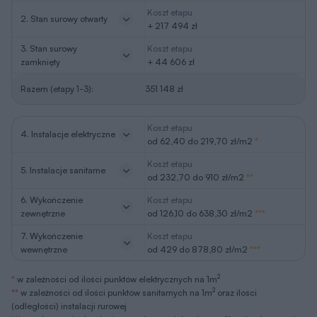
Koszt etapu
2. Stan surowy otwarty
+ 217 494 zł
3. Stan surowy
Koszt etapu
zamknięty
+ 44 606 zł
Razem (etapy 1-3):
351 148 zł
Koszt etapu
4. Instalacje elektryczne
od 62,40 do 219,70 zł/m2
*
Koszt etapu
5. Instalacje sanitarne
od 232,70 do 910 zł/m2
**
6. Wykończenie
Koszt etapu
zewnętrzne
od 126,10 do 638,30 zł/m2
***
7. Wykończenie
Koszt etapu
wewnętrzne
od 429 do 878,80 zł/m2
***
2
*
w zależności od ilości punktów elektrycznych na 1m
2
**
w zależności od ilości punktów sanitarnych na 1m
oraz ilości
(odległości) instalacji rurowej