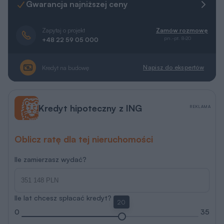
Gwarancja najniższej ceny
Zapytaj o projekt
Zamów rozmowę
pn.-pt. 8-20
+48 22 59 05 000
Napisz do ekspertów
Kredyt na budowę
Kredyt hipoteczny z ING
REKLAMA
Oblicz ratę dla tej nieruchomości
Ile zamierzasz wydać?
Ile lat chcesz spłacać kredyt?
20
0
35