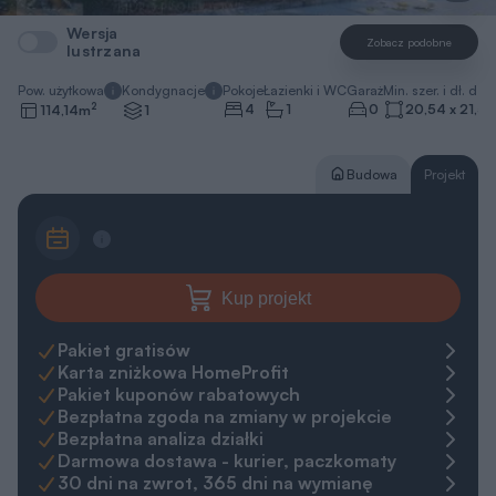
Wersja
Zobacz podobne
lustrzana
Pow. użytkowa
Kondygnacje
Pokoje
Łazienki i WC
Garaż
Min. szer. i dł. dzia
2
4
1
0
20,54 x 21,54
114,14
m
1
Budowa
Projekt
Kup projekt
Pakiet gratisów
Karta zniżkowa HomeProfit
Pakiet kuponów rabatowych
Bezpłatna zgoda na zmiany w projekcie
Bezpłatna analiza działki
Darmowa dostawa - kurier, paczkomaty
30 dni na zwrot, 365 dni na wymianę