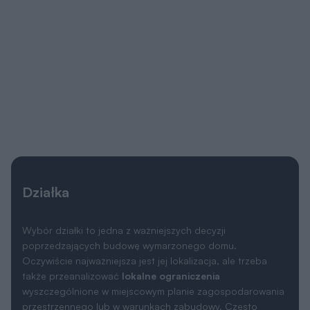
Działka
Wybór działki to jedna z ważniejszych decyzji
poprzedzających budowę wymarzonego domu.
Oczywiście najważniejsza jest jej lokalizacja, ale trzeba
także przeanalizować
lokalne ograniczenia
wyszczególnione w miejscowym planie zagospodarowania
przestrzennego lub w warunkach zabudowy. Często