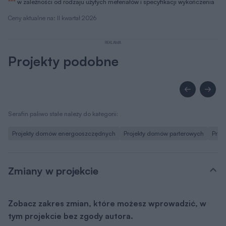
***
w zależności od rodzaju użytych meteriałów i specyfikacji wykończenia
Ceny aktualne na: II kwartał 2026
REKLAMA
Projekty podobne
Serafin paliwo stałe należy do kategorii:
Projekty domów energooszczędnych
Projekty domów parterowych
Proj
Zmiany w projekcie
Zobacz zakres zmian, które możesz wprowadzić, w
tym projekcie bez zgody autora.