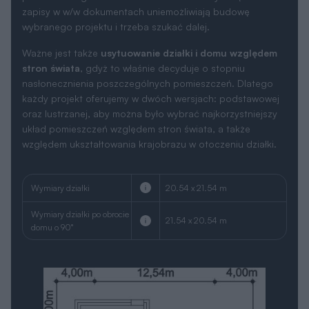
zapisy w w/w dokumentach uniemożliwiają budowę
wybranego projektu i trzeba szukać dalej.
Ważne jest także
usytuowanie działki i domu względem
stron świata
, gdyż to właśnie decyduje o stopniu
nasłonecznienia poszczególnych pomieszczeń. Dlatego
każdy projekt oferujemy w dwóch wersjach: podstawowej
oraz lustrzanej, aby można było wybrać najkorzystniejszy
układ pomieszczeń względem stron świata, a także
względem ukształtowania krajobrazu w otoczeniu działki.
Wymiary działki
20.54 x 21.54 m
Wymiary działki po obrocie
21.54 x 20.54 m
domu o 90°