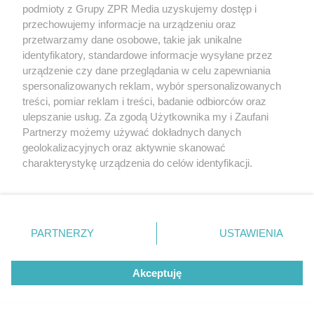
podmioty z Grupy ZPR Media uzyskujemy dostęp i
przechowujemy informacje na urządzeniu oraz
Odwiedź grupę na Facebooku
przetwarzamy dane osobowe, takie jak unikalne
Gdybym budował drugi raz - mądry Polak
identyfikatory, standardowe informacje wysyłane przez
przed budową
urządzenie czy dane przeglądania w celu zapewniania
spersonalizowanych reklam, wybór spersonalizowanych
Forum Muratora
treści, pomiar reklam i treści, badanie odbiorców oraz
ulepszanie usług. Za zgodą Użytkownika my i Zaufani
Partnerzy możemy używać dokładnych danych
geolokalizacyjnych oraz aktywnie skanować
charakterystykę urządzenia do celów identyfikacji.
Ponieważ cenimy Twoją prywatność, prosimy o zgodę na
korzystanie z tych technologii poprzez kliknięcie
„Akceptuję”. Zgoda jest dobrowolna i zawsze możesz ją
zmienić/wycofać klikając przycisk ustawień prywatności
PARTNERZY
USTAWIENIA
znajdujący się w lewym dolnym rogu strony
. Niektóre
rodzaje przetwarzania danych nie wymagają zgody
Akceptuję
użytkownika, ale masz prawo sprzeciwić się takiemu
projekty.muratordom.pl
© 2026
przetwarzaniu. Preferencje będą miały zastosowanie tylko
na tej witrynie.
REKLAMA