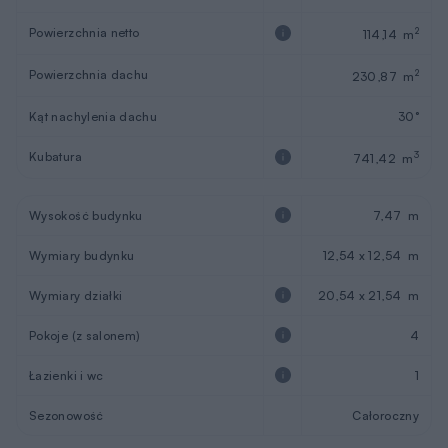
Powierzchnia netto
2
114,14 m
Powierzchnia dachu
2
230,87 m
Kąt nachylenia dachu
30°
Kubatura
3
741,42 m
Wysokość budynku
7,47 m
Wymiary budynku
12,54 x 12,54 m
Wymiary działki
20,54 x 21,54 m
Pokoje (z salonem)
4
Łazienki i wc
1
Sezonowość
Całoroczny