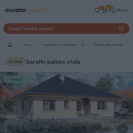
0
0
Menu
Znajdź idealny projekt
Znajdziesz w kolekcjach
Serafin paliwo stałe
Domy
Serafin paliwo stałe
AL066
Nowość
1/9