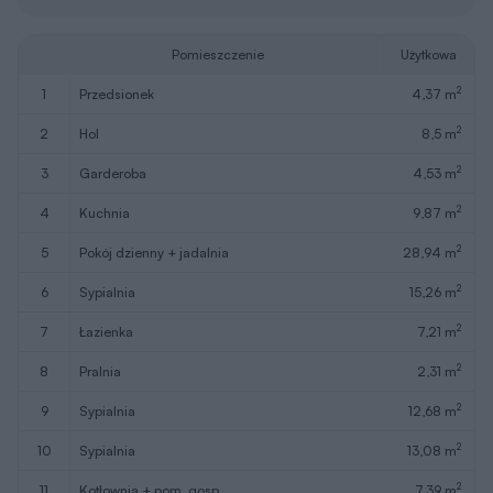
Pomieszczenie
Użytkowa
2
1
przedsionek
4,37 m
2
2
hol
8,5 m
2
3
garderoba
4,53 m
2
4
kuchnia
9,87 m
2
5
pokój dzienny + jadalnia
28,94 m
2
6
sypialnia
15,26 m
2
7
łazienka
7,21 m
2
8
pralnia
2,31 m
2
9
sypialnia
12,68 m
2
10
sypialnia
13,08 m
2
11
kotłownia + pom. gosp.
7,39 m