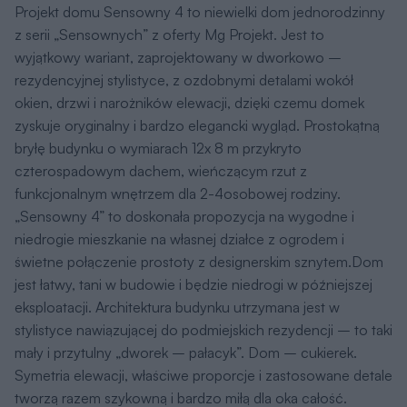
zyskuje oryginalny i bardzo elegancki wygląd. Prostokątną
bryłę budynku o wymiarach 12x 8 m przykryto
czterospadowym dachem, wieńczącym rzut z
funkcjonalnym wnętrzem dla 2-4osobowej rodziny.
„Sensowny 4” to doskonała propozycja na wygodne i
niedrogie mieszkanie na własnej działce z ogrodem i
świetne połączenie prostoty z designerskim sznytem.Dom
jest łatwy, tani w budowie i będzie niedrogi w późniejszej
eksploatacji. Architektura budynku utrzymana jest w
stylistyce nawiązującej do podmiejskich rezydencji – to taki
mały i przytulny „dworek – pałacyk”. Dom – cukierek.
Symetria elewacji, właściwe proporcje i zastosowane detale
tworzą razem szykowną i bardzo miłą dla oka całość.
Wejście do domu podkreślono wysuniętym zadaszeniem
zakrywającym podest wejściowy. Drzwi wejściowe
zaakcentowane zostały wypukłym boniowaniem ściany i
bocznymi okienkami.Od strony ogrodu królują szerokie
drzwi balkonowe, otwierające przestrzeń pokoju dziennego