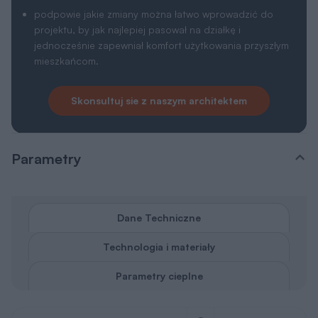
Skonsultuj sie z naszym architektem
Parametry
Dane Techniczne
Technologia i materiały
Parametry cieplne
Powierzchnia użytkowa
2
71,18 m
Powierzchnia zabudowy
2
96 m
Powierzchnia netto
2
72,57 m