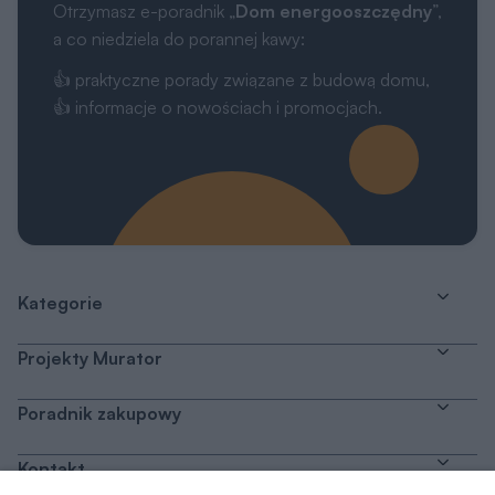
Kategorie
Projekty Murator
Poradnik zakupowy
Kontakt
Dołącz do nas
Drogi Użytkowniku,
My, naszych 1162 zaufanych partnerów oraz inne