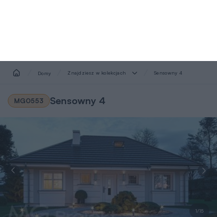
Znajdziesz w kolekcjach
Sensowny 4
Domy
Sensowny 4
MG0553
1/15
Wersja
lustrzana
Pow. użytkowa
Kondygnacje
Pokoje
Łazienki i WC
Garaż
Min. szer. i dł. dzia
2
4
1
0
19 x 17,7
m
71,18
m
1