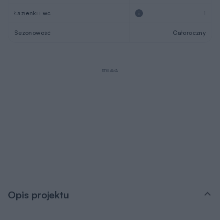
REKLAMA
Opis projektu
Projekt domu Sensowny 4 to niewielki dom jednorodzinny
z serii „Sensownych” z oferty Mg Projekt. Jest to
wyjątkowy wariant, zaprojektowany w dworkowo –
rezydencyjnej stylistyce, z ozdobnymi detalami wokół
okien, drzwi i narożników elewacji, dzięki czemu domek