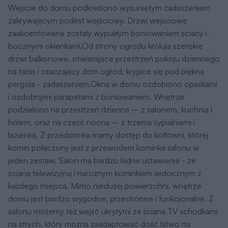
na taras i otaczający dom ogród, kryjące się pod piękną
pergolą - zadaszeniem.Okna w domu ozdobiono opaskami
i ozdobnymi parapetami z boniowaniem. Wnętrze
podzielono na przestrzeń dzienną – z salonem, kuchnią i
holem, oraz na część nocną – z trzema sypialniami i
łazienką. Z przedsionka mamy dostęp do kotłowni, której
komin połączony jest z przewodem kominka salonu w
jeden zestaw. Salon ma bardzo ładne ustawienie - ze
ścianą telewizyjną i narożnym kominkiem widocznym z
każdego miejsca. Mimo niedużej powierzchni, wnętrze
domu jest bardzo wygodne, przestronne i funkcjonalne. Z
salonu możemy też wejść ukrytymi za ścianą TV schodkami
na strych, który można zaadaptować dość łatwo na
poddasze. Konstrukcja budynku jest prosta i tania w
budowie. Wszystkie prace murarskie i betoniarskie kończą
się na poziomie wieńców nad ścianami parteru. Powyżej
zaprojektowaliśmy układ drewnianych wiązarów
dachowych, które stanowią konstrukcję zarówno stropu