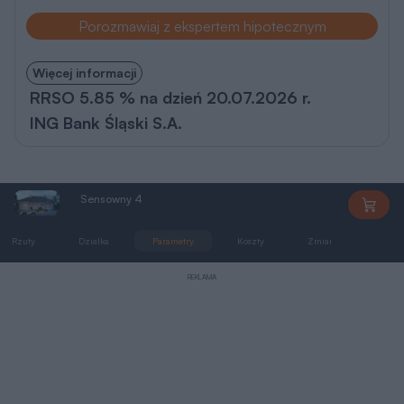
ING Bank Śląski S.A.
Sensowny 4
MG0553
Rzuty
Działka
Parametry
Koszty
Zmiany
Pliki 
REKLAMA