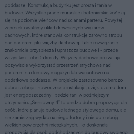
nad parterem jak i więźby dachowej. Takie rozwiązanie
znakomicie przyspiesza i upraszcza budowę i - przede
wszystkim - obniża koszty. Wiązary dachowe pozwalają
oczywiście wykorzystać przestrzeń strychową nad
parterem na domowy magazyn lub wariantowo na
dodatkowe poddasze. W projekcie zastosowano bardzo
dobre izolacje i nowoczesne instalacje, dzięki czemu dom
jest energooszczędny i będzie tani w późniejszym
utrzymaniu. „Sensowny 4” to bardzo dobra propozycja dla
osób, które planują budowę ładnego stylowego domu, ale
nie zamierzają wydać na niego fortuny i nie potrzebują
wielkich powierzchni mieszkalnych. To doskonała
propozycja dla osób podchodzących do budowy swojego
domu w sposób pragmatyczny i rozsądny. Budowa
„Sensownego 4” z pewnością będzie przyjemna.
Zapraszamy !