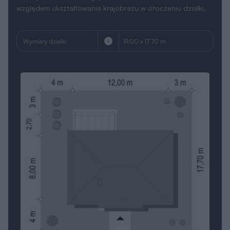
Wersja lustrzana
Masz działkę i zastanawiasz się jaki dom