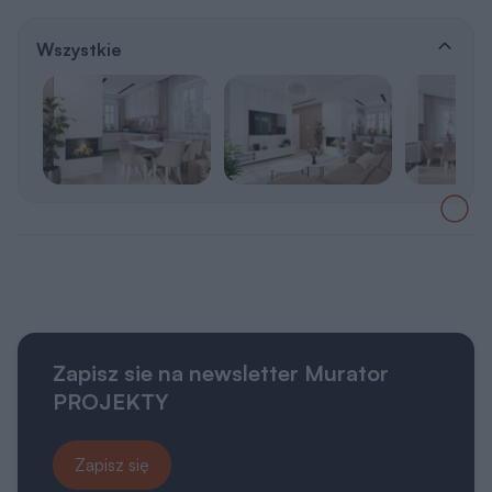
Zapisz sie na newsletter Murator
PROJEKTY
Zapisz się
Otrzymasz e-poradnik „
Dom energooszczędny
”,
a co niedziela do porannej kawy:
👍 praktyczne porady związane z budową domu,
👍 informacje o nowościach i promocjach.