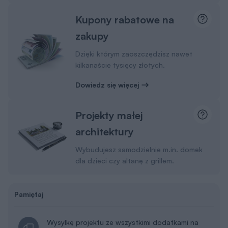
kilkanaście tysięcy złotych.
Dowiedz się więcej
Projekty małej
architektury
Wybudujesz samodzielnie m.in. domek
dla dzieci czy altanę z grillem.
Pamiętaj
Wysyłkę projektu ze wszystkimi dodatkami na
terenie Polski bierzemy na siebie. Ty
wybierasz, gdzie odbierzesz swój projekt.
Masz do wyboru kuriera DPD lub punkty
Paczkomat InPost 24/7.
Masz 30 dni na zwrot i 365 dni na wymianę
projektu