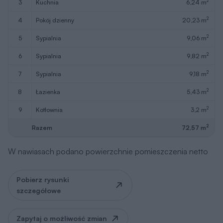
2
7
sypialnia
9,18 m
2
8
łazienka
5,43 m
2
9
kotłownia
3,2 m
2
Razem
72,57 m
W nawiasach podano powierzchnie pomieszczenia netto
Pobierz rysunki
szczegółowe
Zapytaj o możliwość zmian
Strych