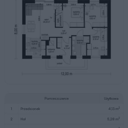
Pomieszczenie
Użytkowa
2
1
przedsionek
4,13 m
2
2
hol
5,28 m
2
3
kuchnia
6,24 m
2
4
pokój dzienny
20,23 m
2
5
sypialnia
9,06 m
2
6
sypialnia
9,82 m