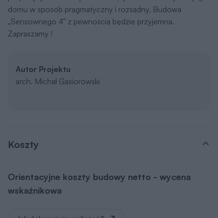
Autor Projektu
arch. Michał Gąsiorowski
Koszty
Orientacyjne koszty budowy netto - wycena
wskaźnikowa
Jak dokonujemy wyliczeń?
Razem (etapy 1-3):
205 601 zł
Koszt etapu
1. Stan zero
59 053 zł