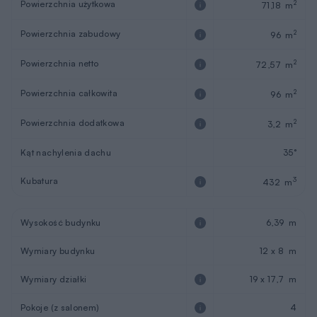
Powierzchnia całkowita
2
96 m
Powierzchnia dodatkowa
2
3,2 m
Kąt nachylenia dachu
35°
Kubatura
3
432 m
Wysokość budynku
6,39 m
Wymiary budynku
12 x 8 m
Wymiary działki
19 x 17,7 m
Pokoje (z salonem)
4
Łazienki i wc
1
Sezonowość
Całoroczny