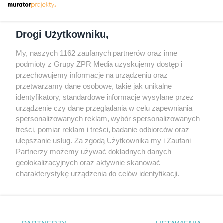
podmioty z Grupy ZPR Media uzyskujemy dostęp i
przechowujemy informacje na urządzeniu oraz
Odwiedź grupę na Facebooku
przetwarzamy dane osobowe, takie jak unikalne
Gdybym budował drugi raz - mądry Polak
identyfikatory, standardowe informacje wysyłane przez
przed budową
urządzenie czy dane przeglądania w celu zapewniania
spersonalizowanych reklam, wybór spersonalizowanych
Forum Muratora
treści, pomiar reklam i treści, badanie odbiorców oraz
ulepszanie usług. Za zgodą Użytkownika my i Zaufani
Partnerzy możemy używać dokładnych danych
geolokalizacyjnych oraz aktywnie skanować
charakterystykę urządzenia do celów identyfikacji.
Ponieważ cenimy Twoją prywatność, prosimy o zgodę na
korzystanie z tych technologii poprzez kliknięcie
„Akceptuję”. Zgoda jest dobrowolna i zawsze możesz ją
zmienić/wycofać klikając przycisk ustawień prywatności
PARTNERZY
USTAWIENIA
znajdujący się w lewym dolnym rogu strony
. Niektóre
rodzaje przetwarzania danych nie wymagają zgody
Akceptuję
użytkownika, ale masz prawo sprzeciwić się takiemu
projekty.muratordom.pl
© 2026
przetwarzaniu. Preferencje będą miały zastosowanie tylko
na tej witrynie.
REKLAMA