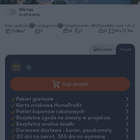
Budowa
Projekt
Kup projekt
Pakiet gratisów
Karta zniżkowa HomeProfit
Pakiet kuponów rabatowych
Bezpłatna zgoda na zmiany w projekcie
Bezpłatna analiza działki
Darmowa dostawa - kurier, paczkomaty
30 dni na zwrot, 365 dni na wymianę
Gwarancja najniższej ceny
Zapytaj o projekt
Zamów rozmowę
pn.-pt. 8-20
+48 22 59 05 000