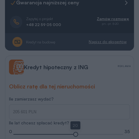
Napisz do ekspertów
Kredyt na budowę
Kredyt hipoteczny z ING
REKLAMA
Oblicz ratę dla tej nieruchomości
Ile zamierzasz wydać?
Ile lat chcesz spłacać kredyt?
20
0
35
Porozmawiaj z ekspertem hipotecznym
Więcej informacji
RRSO 5.85 % na dzień 20.07.2026 r.