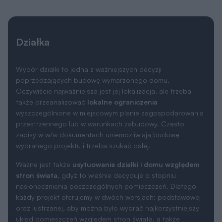
Wybór działki to jedna z ważniejszych decyzji
poprzedzających budowę wymarzonego domu.
Oczywiście najważniejsza jest jej lokalizacja, ale trzeba
także przeanalizować
lokalne ograniczenia
wyszczególnione w miejscowym planie zagospodarowania
przestrzennego lub w warunkach zabudowy. Często
zapisy w w/w dokumentach uniemożliwiają budowę
wybranego projektu i trzeba szukać dalej.
Ważne jest także
usytuowanie działki i domu względem
stron świata
, gdyż to właśnie decyduje o stopniu
nasłonecznienia poszczególnych pomieszczeń. Dlatego
każdy projekt oferujemy w dwóch wersjach: podstawowej
oraz lustrzanej, aby można było wybrać najkorzystniejszy
układ pomieszczeń względem stron świata, a także
względem ukształtowania krajobrazu w otoczeniu działki.
Wymiary działki
19.00 x 17.70 m