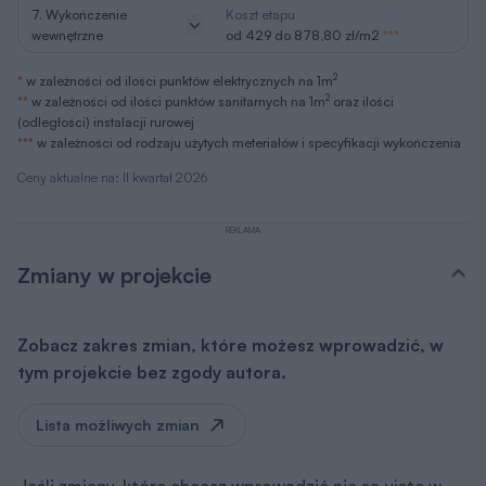
***
w zależności od rodzaju użytych meteriałów i specyfikacji wykończenia
Ceny aktualne na: II kwartał 2026
REKLAMA
Zmiany w projekcie
Zobacz zakres zmian, które możesz wprowadzić, w
tym projekcie bez zgody autora.
Lista możliwych zmian
Jeśli zmiany, które chcesz wprowadzić nie są ujęte w
powyższym zestawieniu, skontaktuj się z nami. Nasz
architekt przeanalizuje i doradzi, które z Twoich
propozycji warto wdrożyć. O zgodę na zmiany możesz
wystąpić nie tylko w momencie zakupu projektu, ale
także później i otrzymasz ją bezpłatnie w ciągu kilku dni.