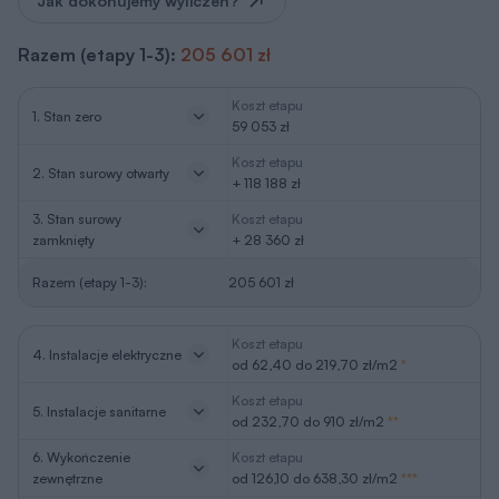
Koszt etapu
2. Stan surowy otwarty
+ 118 188 zł
3. Stan surowy
Koszt etapu
zamknięty
+ 28 360 zł
Razem (etapy 1-3):
205 601 zł
Koszt etapu
4. Instalacje elektryczne
od 62,40 do 219,70 zł/m2
*
Koszt etapu
5. Instalacje sanitarne
od 232,70 do 910 zł/m2
**
6. Wykończenie
Koszt etapu
zewnętrzne
od 126,10 do 638,30 zł/m2
***
7. Wykończenie
Koszt etapu
wewnętrzne
od 429 do 878,80 zł/m2
***
2
*
w zależności od ilości punktów elektrycznych na 1m
2
**
w zależności od ilości punktów sanitarnych na 1m
oraz ilości
(odległości) instalacji rurowej