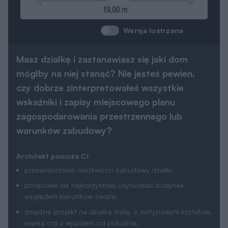
mógłby na niej stanąć? Nie jesteś pewien,
czy dobrze zinterpretowałeś wszystkie
wskaźniki i zapisy miejscowego planu
zagospodarowania przestrzennego lub
warunków zabudowy?
Architekt pomoże Ci:
przeanalizować możliwości zabudowy działki,
podpowie jak najkorzystniej usytuować budynek
względem kierunków świata,
znajdzie projekt na działkę małą, o nietypowym kształcie,
wąską czy z wjazdem od południa,
podpowie jakie zmiany można łatwo wprowadzić do
projektu, by jak najlepiej pasował na działkę i
jednocześnie zapewniał komfort użytkowania przyszłym
mieszkańcom.