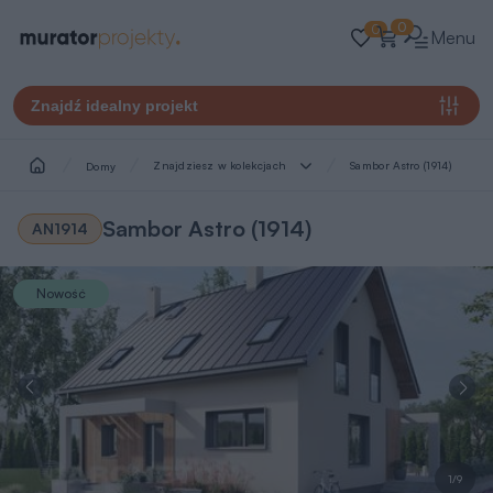
0
0
Menu
Znajdź idealny projekt
Znajdziesz w kolekcjach
Sambor Astro (1914)
Domy
Sambor Astro (1914)
AN1914
Nowość
1/9