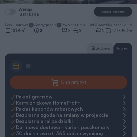
Wersja
Zobacz podobne
lustrzana
Pow. użytkowa
Kondygnacje
Pokoje
Łazienki i WC
Garaż
Min. szer. i dł. dzia
2
5
2
0
17,1 x 16,3
m
101,4
m
2
Budowa
Projekt
Kup projekt
Pakiet gratisów
Karta zniżkowa HomeProfit
Pakiet kuponów rabatowych
Bezpłatna zgoda na zmiany w projekcie
Bezpłatna analiza działki
Darmowa dostawa - kurier, paczkomaty
30 dni na zwrot, 365 dni na wymianę