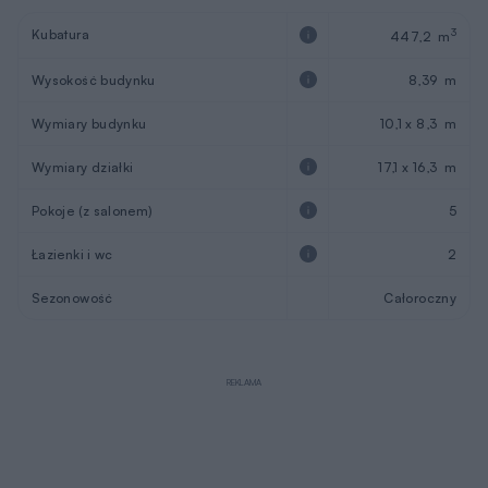
Kubatura
3
447,2 m
Wysokość budynku
8,39 m
Wymiary budynku
10,1 x 8,3 m
Wymiary działki
17,1 x 16,3 m
Pokoje (z salonem)
5
Łazienki i wc
2
Sezonowość
Całoroczny
REKLAMA