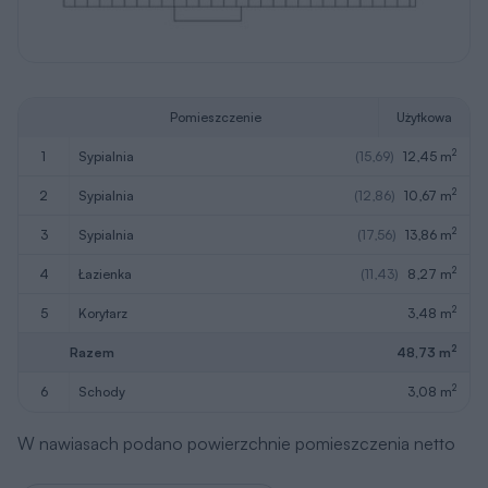
Pomieszczenie
Użytkowa
2
1
sypialnia
(15,69)
12,45 m
2
2
sypialnia
(12,86)
10,67 m
2
3
sypialnia
(17,56)
13,86 m
2
4
łazienka
(11,43)
8,27 m
2
5
korytarz
3,48 m
2
Razem
48,73 m
2
6
schody
3,08 m
W nawiasach podano powierzchnie pomieszczenia netto