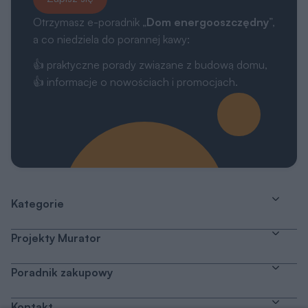
Otrzymasz e-poradnik „
Dom energooszczędny
”,
a co niedziela do porannej kawy:
👍 praktyczne porady związane z budową domu,
👍 informacje o nowościach i promocjach.
Kategorie
Projekty Murator
Poradnik zakupowy
Kontakt