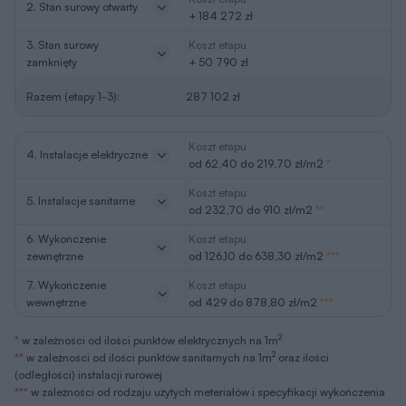
2. Stan surowy otwarty
+ 184 272 zł
3. Stan surowy
Koszt etapu
zamknięty
+ 50 790 zł
Razem (etapy 1-3):
287 102 zł
Koszt etapu
4. Instalacje elektryczne
od 62,40 do 219,70 zł/m2
*
Koszt etapu
5. Instalacje sanitarne
od 232,70 do 910 zł/m2
**
6. Wykończenie
Koszt etapu
zewnętrzne
od 126,10 do 638,30 zł/m2
***
7. Wykończenie
Koszt etapu
wewnętrzne
od 429 do 878,80 zł/m2
***
2
*
w zależności od ilości punktów elektrycznych na 1m
2
**
w zależności od ilości punktów sanitarnych na 1m
oraz ilości
(odległości) instalacji rurowej
***
w zależności od rodzaju użytych meteriałów i specyfikacji wykończenia