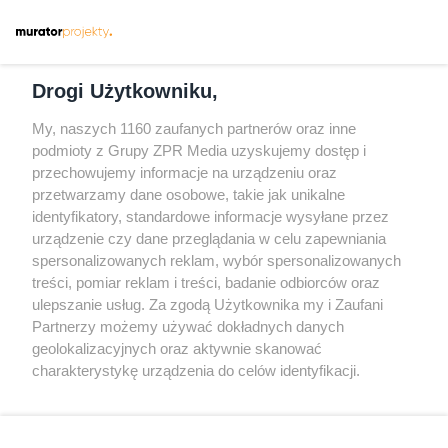
Dołącz do nas
Drogi Użytkowniku,
My, naszych 1160 zaufanych partnerów oraz inne
podmioty z Grupy ZPR Media uzyskujemy dostęp i
przechowujemy informacje na urządzeniu oraz
Odwiedź grupę na Facebooku
przetwarzamy dane osobowe, takie jak unikalne
Gdybym budował drugi raz - mądry Polak
identyfikatory, standardowe informacje wysyłane przez
przed budową
urządzenie czy dane przeglądania w celu zapewniania
spersonalizowanych reklam, wybór spersonalizowanych
Forum Muratora
treści, pomiar reklam i treści, badanie odbiorców oraz
ulepszanie usług. Za zgodą Użytkownika my i Zaufani
Partnerzy możemy używać dokładnych danych
geolokalizacyjnych oraz aktywnie skanować
charakterystykę urządzenia do celów identyfikacji.
Ponieważ cenimy Twoją prywatność, prosimy o zgodę na
korzystanie z tych technologii poprzez kliknięcie
„Akceptuję”. Zgoda jest dobrowolna i zawsze możesz ją