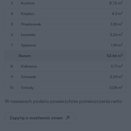
2
3
kuchnia
8,72 m
2
4
korytarz
4,9 m
2
5
przedsionek
3,55 m
2
6
łazienka
3,26 m
2
7
spiżarnia
1,99 m
2
Razem
52,66 m
2
8
kotłownia
5,71 m
2
9
schowek
5,29 m
2
10
schody
3,08 m
W nawiasach podano powierzchnie pomieszczenia netto
Zapytaj o możliwość zmian