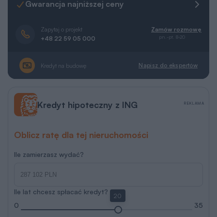
Gwarancja najniższej ceny
Zapytaj o projekt
Zamów rozmowę
pn.-pt. 8-20
+48 22 59 05 000
Napisz do ekspertów
Kredyt na budowę
Kredyt hipoteczny z ING
REKLAMA
Oblicz ratę dla tej nieruchomości
Ile zamierzasz wydać?
Ile lat chcesz spłacać kredyt?
20
0
35